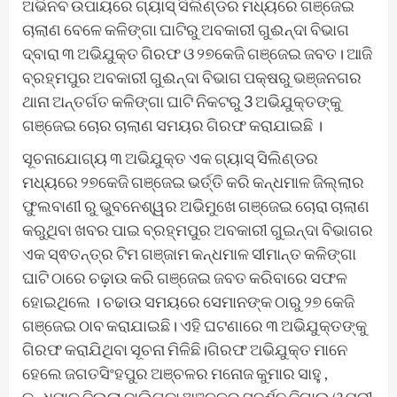
ଅଭିନବ ଉପାୟରେ ଗ୍ୟାସ୍ ସିଲିଣ୍ଡର ମଧ୍ୟରେ ଗଞ୍ଜେଇ
ଚାଲାଣ ବେଳେ କଳିଙ୍ଗା ଘାଟିରୁ ଅବକାରୀ ଗୁଈନ୍ଦା ବିଭାଗ
ଦ୍ବାରା ୩ ଅଭିଯୁକ୍ତ ଗିରଫ ଓ ୨୭କେଜି ଗଞ୍ଜେଇ ଜବତ। ଆଜି
ବ୍ରହ୍ମପୁର ଅବକାରୀ ଗୁଈନ୍ଦା ବିଭାଗ ପକ୍ଷରୁ ଭଞ୍ଜନଗର
ଥାନା ଅନ୍ତର୍ଗତ କଳିଙ୍ଗା ଘାଟି ନିକଟରୁ 3 ଅଭିଯୁକ୍ତଙ୍କୁ
ଗଞ୍ଜେଇ ଚୋର ଚାଲାଣ ସମୟର ଗିରଫ କରାଯାଇଛି ।
ସୂଚନାଯୋଗ୍ୟ ୩ ଅଭିଯୁକ୍ତ ଏକ ଗ୍ୟାସ୍ ସିଲିଣ୍ଡର
ମଧ୍ୟରେ ୨୭କେଜି ଗଞ୍ଜେଇ ଭର୍ତ୍ତି କରି କନ୍ଧମାଳ ଜିଲ୍ଲାର
ଫୁଲବାଣୀ ରୁ ଭୁବନେଶ୍ୱର ଅଭିମୁଖେ ଗଞ୍ଜେଇ ଚୋରା ଚାଲାଣ
କରୁଥିବା ଖବର ପାଇ ବ୍ରହ୍ମପୁର ଅବକାରୀ ଗୁଇନ୍ଦା ବିଭାଗର
ଏକ ସ୍ଵତନ୍ତ୍ର ଟିମ ଗଞ୍ଜାମ କନ୍ଧମାଳ ସୀମାନ୍ତ କଳିଙ୍ଗା
ଘାଟି ଠାରେ ଚଢ଼ାଉ କରି ଗଞ୍ଜେଇ ଜବତ କରିବାରେ ସଫଳ
ହୋଇଥିଲେ । ଚଢାଉ ସମୟରେ ସେମାନଙ୍କ ଠାରୁ ୨୭ କେଜି
ଗଞ୍ଜେଇ ଠାବ କରାଯାଇଛି। ଏହି ଘଟଣାରେ ୩ ଅଭିଯୁକ୍ତଙ୍କୁ
ଗିରଫ କରାଯିଥିବା ସୂଚନା ମିଳିଛି।ଗିରଫ ଅଭିଯୁକ୍ତ ମାନେ
ହେଲେ ଜଗତସିଂହପୁର ଅଞ୍ଚଳର ମନୋଜ କୁମାର ସାହୁ ,