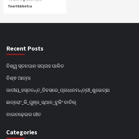
Teerthkhetra
Recent Posts
ବିଶ୍ୱ ସ୍ତନପାନ ସପ୍ତାହ ପାଳିତ
ବିଶ୍ଵ ଆତ୍ମା
ଜାତୀୟ_ହସ୍ତତନ୍ତ_ଦିବସରେ_ପ୍ରଧାନମନ୍ତ୍ରୀ_ଶୁଭେଚ୍ଛା
ଛାତ୍ରୋଂ_କି_ଗୁଞ୍ଜ_ସ୍ଥାନ_ବୁକିଂ ବାତିଲ୍
ବାଇଚଢ଼େଇର ଗୀତ
Categories