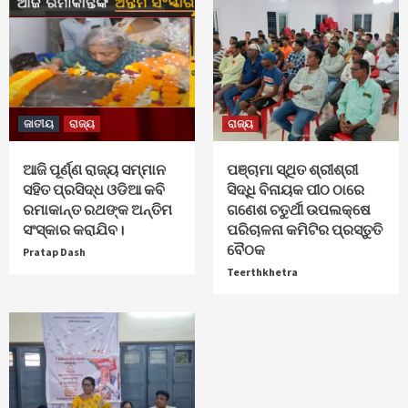
ଜାତୀୟ
ରାଜ୍ୟ
ରାଜ୍ୟ
ଆଜି ପୂର୍ଣ୍ଣ ରାଜ୍ୟ ସମ୍ମାନ
ପଞ୍ଚାମା ସ୍ଥିତ ଶ୍ରୀଶ୍ରୀ
ସହିତ ପ୍ରସିଦ୍ଧ ଓଡିଆ କବି
ସିଦ୍ଧି ବିନାୟକ ପୀଠ ଠାରେ
ରମାକାନ୍ତ ରଥଙ୍କ ଅନ୍ତିମ
ଗଣେଶ ଚତୁର୍ଥୀ ଉପଲକ୍ଷେ
ସଂସ୍କାର କରାଯିବ।
ପରିଚାଳନା କମିଟିର ପ୍ରସ୍ତୁତି
ବୈଠକ
Pratap Dash
Teerthkhetra