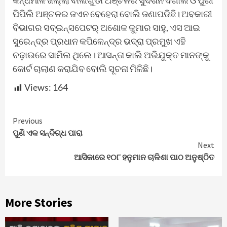
କନ୍ଧମାଳ ଜିଲ୍ଲା ବାଲିଗୁଡା ଅଞ୍ଚଳର ସୁଦର୍ଶନ ଦିଗାଲ ଓ ପୁରୀ
ପିପିଲି ଅଞ୍ଚଳର ଜଏନ ବେହେରା ବୋଲି ଜଣାପଡିଛି। ଅବକାରୀ
ବିଭାଗର ସବ୍ଇନ୍ସପେଟର୍ ଅଶୋକ କୁମାର ସାହୁ, ଏସ ଆଇ
ସୁରେନ୍ଦ୍ର ପ୍ରଧାନ କପିଳେନ୍ଦ୍ର ଭଦ୍ରା ପ୍ରମୁଖ ଏହି
ଚଢ଼ାଉରେ ସାମିଲ ଥିଲେ। ଆସନ୍ତା କାଲି ଅଭିଯୁକ୍ତ ମାନଙ୍କୁ
କୋର୍ଟ ଚାଲାଣ କରାଯିବ ବୋଲି ସୂଚନା ମିଳିଛି।
Views:
164
Continue
Previous
ପୁଣି ଏକ ସନ୍ଦିଗ୍ଧ ପାରା
Reading
Next
ଆସିକାରେ ୧୦୮ ହନୁମାନ ଚାଳିଶା ପାଠ ଅନୁଷ୍ଠିତ
More Stories