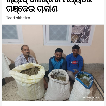
ଗଞ୍ଜେଇ ଚାଲାଣ
Teerthkhetra