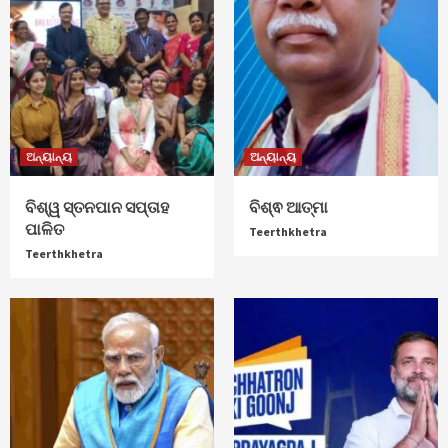
ଅନ୍ୟାନ୍ୟ
ଅନ୍ୟାନ୍ୟ
ବିଶ୍ୱ ସ୍ତନପାନ ସପ୍ତାହ
ବିଶ୍ଵ ଆତ୍ମା
ପାଳିତ
Teerthkhetra
Teerthkhetra