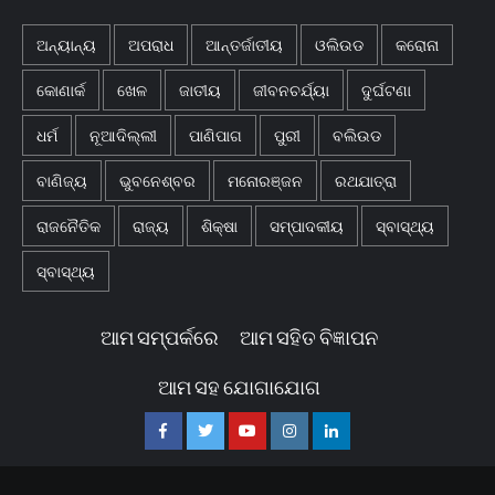
ଅନ୍ୟାନ୍ୟ
ଅପରାଧ
ଆନ୍ତର୍ଜାତୀୟ
ଓଲିଉଡ
କରୋନା
କୋଣାର୍କ
ଖେଳ
ଜାତୀୟ
ଜୀବନଚର୍ଯ୍ୟା
ଦୁର୍ଘଟଣା
ଧର୍ମ
ନୂଆଦିଲ୍ଲୀ
ପାଣିପାଗ
ପୁରୀ
ବଲିଉଡ
ବାଣିଜ୍ୟ
ଭୁବନେଶ୍ବର
ମନୋରଞ୍ଜନ
ରଥଯାତ୍ରା
ରାଜନୈତିକ
ରାଜ୍ୟ
ଶିକ୍ଷା
ସମ୍ପାଦକୀୟ
ସ୍ବାସ୍ଥ୍ୟ
ସ୍ବାସ୍ଥ୍ୟ
ଆମ ସମ୍ପର୍କରେ
ଆମ ସହିତ ବିଜ୍ଞାପନ
ଆମ ସହ ଯୋଗାଯୋଗ
Facebook
Twitter
Youtube
Instagram
Linkedin