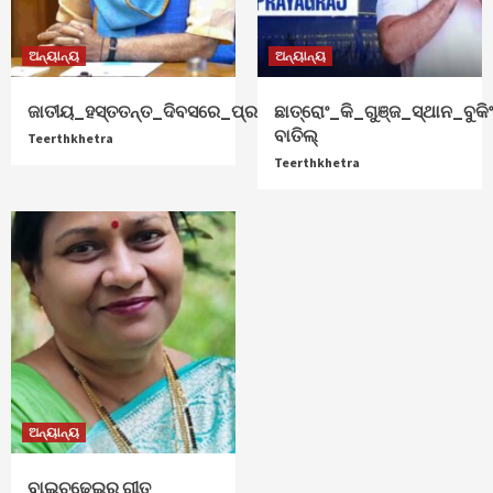
ଅନ୍ୟାନ୍ୟ
ଅନ୍ୟାନ୍ୟ
ଜାତୀୟ_ହସ୍ତତନ୍ତ_ଦିବସରେ_ପ୍ରଧାନମନ୍ତ୍ରୀ_ଶୁଭେଚ୍ଛା
ଛାତ୍ରୋଂ_କି_ଗୁଞ୍ଜ_ସ୍ଥାନ_ବୁକିଂ
ବାତିଲ୍
Teerthkhetra
Teerthkhetra
ଅନ୍ୟାନ୍ୟ
ବାଇଚଢ଼େଇର ଗୀତ