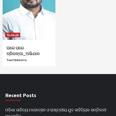
ଅନ୍ୟାନ୍ୟ
ଘରେ ଘରେ
ତ୍ରିରଙ୍ଗା_ଅଭିଯାନ
Teerthkhetra
Recent Posts
ଓଡ଼ିଶା ସାହିତ୍ୟ ମହୋତ୍ସବ ଓ ରାଷ୍ଟ୍ରୀୟ ଯୁବ ସାହିତ୍ୟିକ ସମ୍ମିଳନୀ
ଆୟୋଜିତ