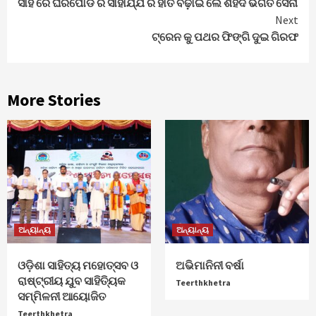
ସାହି ରେ ଘରପୋଡି ର ସାହାଯ୍ଯ ର ହାତ ବଢ଼ାଇ ଲେ ଶହିଦ ଭଗତ ସେନା
Next
ଟ୍ରେନ କୁ ପଥର ଫିଙ୍ଗି ଦୁଇ ଗିରଫ
More Stories
ଅନ୍ୟାନ୍ୟ
ଅନ୍ୟାନ୍ୟ
ଓଡ଼ିଶା ସାହିତ୍ୟ ମହୋତ୍ସବ ଓ
ଅଭିମାନିନୀ ବର୍ଷା
ରାଷ୍ଟ୍ରୀୟ ଯୁବ ସାହିତ୍ୟିକ
Teerthkhetra
ସମ୍ମିଳନୀ ଆୟୋଜିତ
Teerthkhetra