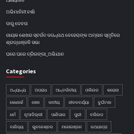
ଅଭିମାନିନୀ ବର୍ଷା
ଦାରୁ ଦେବତା
ଗାୟକ ଶେଖର ସ୍ବର୍ଗତ ଜଗନ୍ନାଥ ବେହେରାଙ୍କ ଅମ୍ଳାନ ସ୍ମୃତିରେ
ଶ୍ରଦ୍ଧାଞ୍ଜଳି ସଭା
ଘରେ ଘରେ ତ୍ରିରଙ୍ଗା_ଅଭିଯାନ
Categories
ଅନ୍ୟାନ୍ୟ
ଅପରାଧ
ଆନ୍ତର୍ଜାତୀୟ
ଓଲିଉଡ
କରୋନା
କୋଣାର୍କ
ଖେଳ
ଜାତୀୟ
ଜୀବନଚର୍ଯ୍ୟା
ଦୁର୍ଘଟଣା
ଧର୍ମ
ନୂଆଦିଲ୍ଲୀ
ପାଣିପାଗ
ପୁରୀ
ବଲିଉଡ
ବାଣିଜ୍ୟ
ଭୁବନେଶ୍ବର
ମନୋରଞ୍ଜନ
ରଥଯାତ୍ରା