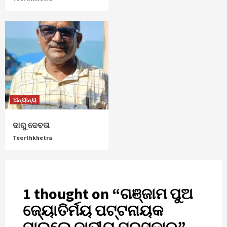
ଅନ୍ୟାନ୍ୟ
ଦାରୁ ଦେବତା
Teerthkhetra
1 thought on “
ଗଞ୍ଜାମ ପୁଅ
ଜ୍ୟୋତିର୍ମୟ ପଟ୍ଟନାୟକ
ପାଇଲେ ଜାତୀୟ ପୁରସ୍କାର
”