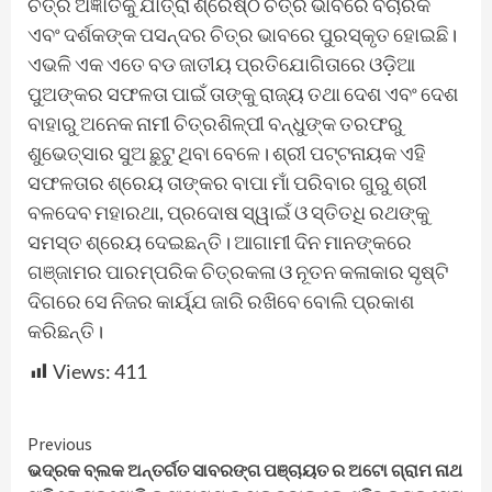
ଚିତ୍ର ଅଜ୍ଞାତକୁ ଯାତ୍ରା ଶ୍ରେଷ୍ଠ ଚିତ୍ର ଭାବରେ ବିଚାରକ
ଏବଂ ଦର୍ଶକଙ୍କ ପସନ୍ଦର ଚିତ୍ର ଭାବରେ ପୁରସ୍କୃତ ହୋଇଛି।
ଏଭଳି ଏକ ଏତେ ବଡ ଜାତୀୟ ପ୍ରତିଯୋଗିତାରେ ଓଡ଼ିଆ
ପୁଅଙ୍କର ସଫଳତା ପାଇଁ ତାଙ୍କୁ ରାଜ୍ୟ ତଥା ଦେଶ ଏବଂ ଦେଶ
ବାହାରୁ ଅନେକ ନାମୀ ଚିତ୍ରଶିଳ୍ପୀ ବନ୍ଧୁଙ୍କ ତରଫରୁ
ଶୁଭେତ୍ସାର ସୁଅ ଛୁଟୁ ଥିବା ବେଳେ। ଶ୍ରୀ ପଟ୍ଟନାୟକ ଏହି
ସଫଳତାର ଶ୍ରେୟ ତାଙ୍କର ବାପା ମାଁ ପରିବାର ଗୁରୁ ଶ୍ରୀ
ବଳଦେବ ମହାରଥା, ପ୍ରଦୋଷ ସ୍ୱାଇଁ ଓ ସ୍ତିତଧି ରଥଙ୍କୁ
ସମସ୍ତ ଶ୍ରେୟ ଦେଇଛନ୍ତି। ଆଗାମୀ ଦିନ ମାନଙ୍କରେ
ଗଞ୍ଜାମର ପାରମ୍ପରିକ ଚିତ୍ରକଳା ଓ ନୂତନ କଳାକାର ସୃଷ୍ଟି
ଦିଗରେ ସେ ନିଜର କାର୍ୟ୍ଯ ଜାରି ରଖିବେ ବୋଲି ପ୍ରକାଶ
କରିଛନ୍ତି।
Views:
411
Continue
Previous
ଭଦ୍ରକ ବ୍ଲକ ଅନ୍ତର୍ଗତ ସାବରଙ୍ଗ ପଞ୍ଚାୟତ ର ଅଟୋ ଗ୍ରାମ ନାଥ
Reading