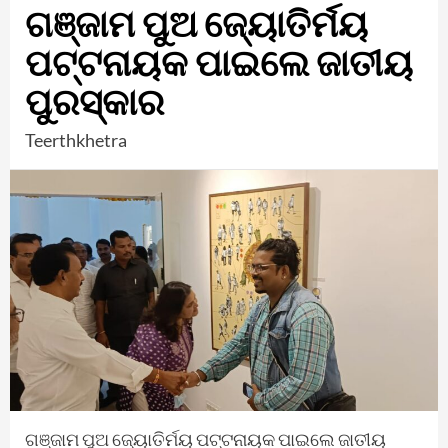
ଗଞ୍ଜାମ ପୁଅ ଜ୍ୟୋତିର୍ମୟ
ପଟ୍ଟନାୟକ ପାଇଲେ ଜାତୀୟ
ପୁରସ୍କାର
Teerthkhetra
ଗଞ୍ଜାମ ପୁଅ ଜ୍ୟୋତିର୍ମୟ ପଟ୍ଟନାୟକ ପାଇଲେ ଜାତୀୟ