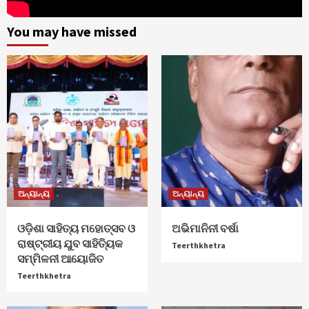
You may have missed
ଅନ୍ୟାନ୍ୟ
ଅନ୍ୟାନ୍ୟ
ଓଡ଼ିଶା ସାହିତ୍ୟ ମହୋତ୍ସବ ଓ
ଅଭିମାନିନୀ ବର୍ଷା
ରାଷ୍ଟ୍ରୀୟ ଯୁବ ସାହିତ୍ୟିକ
Teerthkhetra
ସମ୍ମିଳନୀ ଆୟୋଜିତ
Teerthkhetra