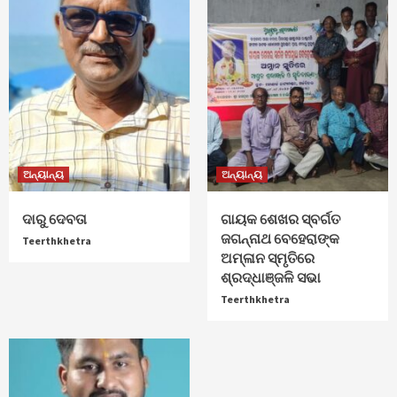
ଅନ୍ୟାନ୍ୟ
ଅନ୍ୟାନ୍ୟ
ଦାରୁ ଦେବତା
ଗାୟକ ଶେଖର ସ୍ବର୍ଗତ
ଜଗନ୍ନାଥ ବେହେରାଙ୍କ
Teerthkhetra
ଅମ୍ଳାନ ସ୍ମୃତିରେ
ଶ୍ରଦ୍ଧାଞ୍ଜଳି ସଭା
Teerthkhetra