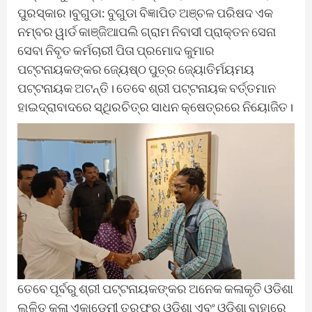
ପୁରସ୍କାର।ବୁଗୁଡା: ବୁଗୁଡା ବିଜ୍ଞାପିତ ଅଞ୍ଚଳ ପରିଷଦ ଏକ
ନମ୍ବର ୱାର୍ଡ କାଞ୍ଜିଆପଲି ଗ୍ରାମ ନିବାସୀ ପ୍ରାକ୍ତନ ସେନା
ସେବା ନିବୃତ କର୍ମଚାରୀ ପିତା ପ୍ରମୋଦ କୁମାର
ପଟ୍ଟନାୟକଙ୍କର ଜ୍ୟେଷ୍ଠ ପୁତ୍ର ଜ୍ୟୋତିର୍ମୟମୟ
ପଟ୍ଟନାୟକ ଅଟନ୍ତି। ତେବେ ଶ୍ରୀ ପଟ୍ଟନାୟକ ବର୍ତ୍ତମାନ
ହାଇଦ୍ରାବାଦରେ ସ୍ଥିରଚିତ୍ର ସାଧନ କ୍ଷେତ୍ରରେ ନିୟୋଜିତ।
ତେବେ ପୂର୍ବରୁ ଶ୍ରୀ ପଟ୍ଟନାୟକଙ୍କର ଅନେକ କଳାକୃତି ଓଡିଶା
ଲଳିତ କଳା ଏକାଡେମୀ ତରଫରୁ ଓଡିଶା ଏବଂ ଓଡିଶା ବାହାରେ