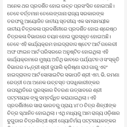
ଅନେକ ଥର ପ୍ରଦର୍ଶିତ ହୋଇ ଉଚ୍ଚ ପ୍ରସଂସିତ ହୋଇଅଛି।
ତେବେ ବର୍ତ୍ତମାନ ତେଲେଙ୍ଗାନା ରାଜ୍ୟ ସରକାରଙ୍କ
ତରଫରୁ ଆୟୋଜିତ ଜାତୀୟ ସ୍ତରୀୟ ଏକ ସମସାମୟୀକ
ଜାତୀୟ ଚିତ୍ରକଳା ପ୍ରଦର୍ଶିନୀରେ ପ୍ରଦର୍ଶିତ ହୋଇ ଶ୍ରେଷ୍ଠ
ଚିତ୍ରକଳା ବିଭାଗରେ ଚୟନ ହୋଇ ପୁରସ୍କୃତ ହୋଇଅଛି।
ତେବେ ଏହି କାର୍ଯ୍ୟକ୍ରମ ହାଇଦ୍ରାବାଦ ଷ୍ଟେଟ ଆର୍ଟ ଗଲେରୀ
ଅଫ ଫାଇନ ଆର୍ଟ ପରିସରରେ ଅନୁଷ୍ଟିତ ହୋଇଥିଲା ଏହି
କାର୍ଯ୍ୟକ୍ରମରେ ମୁଖ୍ୟ ଅତିଥି ଭାବରେ ପର୍ଯ୍ୟଟନ ଓ ସଂସ୍କୃତି
ବିଭାଗର ମନ୍ତ୍ରୀ ଶ୍ରୀ ଜୁପାଲି କ୍ରିଷ୍ଣା ରାଓ ଗାରୁ ଏବଂ
ହାଇଦ୍ରାବାଦ ଆର୍ଟ ସୋସାଇଟିର ସଭାପତି ଶ୍ରୀ ଏମ. ଭି. ରମଣା
ରେଡ୍ଡୀ ତଥା ଅନେକ ଉଚ୍ଚସ୍ତ ପଦାଧିକାରୀଙ୍କର
ଉପସ୍ଥିତିରେ ପୁରସ୍କାର ବିତରଣ ଉତ୍ସାବରେ ଶ୍ରୀ
ପଟ୍ଟନାୟକ ଙ୍କୁ ସମ୍ବର୍ଦ୍ଧିତ କରାଯାଇଥିଲା। ଏହି
ପ୍ରଦର୍ଶିନୀରେ ସାରା ଭାରତରୁ ପ୍ରାୟ ୪୮୦ ଚିତ୍ର ଶିଳ୍ପୀଙ୍କ
ଚିତ୍ର ସ୍ଥାନିତ ହୋଇଥିଲା। ଏଥି ମଧ୍ୟରୁ ଆମ ରାଜ୍ୟ ଓଡ଼ିଶାର
ବୁଗୁଡାର ଚିତ୍ରଶିଳ୍ପୀ ଶ୍ରୀ ଜ୍ୟୋତିର୍ମୟ ପଟ୍ଟନାୟକଙ୍କର