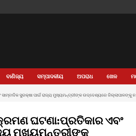
ବାଣିଜ୍ୟ
ସମ୍ପାଦକୀୟ
ଅପରାଧ
ଖେଳ
ମ
ସାମ୍ବାଦିକ ସୁରକ୍ଷା ପାଇଁ ରାଜ୍ୟ ମୁଖ୍ୟମନ୍ତ୍ରୀଙ୍କ ଉଦ୍ଦେଶ୍ୟରେ ଜିଲ୍ଲାପାଳଙ୍କୁ 
ଆକ୍ରମଣ ଘଟଣା:ପ୍ରତିକାର ଏବଂ
ଜ୍ୟ ମୁଖ୍ୟମନ୍ତ୍ରୀଙ୍କ