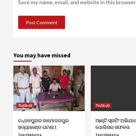
Save my name, email, and website in this browser
You may have missed
ଅନ୍ୟାନ୍ୟ
ଅନ୍ୟାନ୍ୟ
ଚନ୍ଦନପୁରର ଦାମୋଦରପୁର
ଆଣ୍ଟି ସ୍ନାଚିଂ ଅଭିଯା
ହତ୍ୟାକାଣ୍ଡ ଘଟଣା l
ପୋଲିସର ସଫଳତା
Teerthkhetra
Teerthkhetra