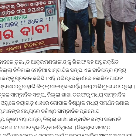
ିବାଦରେ ତୁରନ୍ତ ଆକ୍ରମଣକାରୀଙ୍କୁ ଗିରଫ ସହ ଅସୁରକ୍ଷିତ
଼ ଜିଲ୍ଲା ଡିଜିଟାଲ ମେଡ଼ିଆ ସାମ୍ବାଦିକ ସଙ୍ଘ ଏକ ଦାବିପତ୍ର ରାଜ୍ୟ
ପାଳଙ୍କୁ ପ୍ରଦାନ କରିଛି । ଏହି ପରିପ୍ରେକ୍ଷୀରେ କୋଭିଡ ଆଇନ
ଙ୍ଗଳାଠାରୁ ବାହାରି ଜିଲ୍ଲାପାଳଙ୍କ କାର୍ଯ୍ୟାଳୟ ଅଭିମୁଖେ ଯାଇଥିଲା।
୍କଳ ସାମ୍ବାଦିକ ସଙ୍ଘ, ଜିଲ୍ଲା ଶାଖା ତରଫରୁ ମଧ୍ୟ ସାମ୍ବାଦିକ
ଳେ ଓୟୁଜେ ନୟାଗଡ଼ ଶାଖାର ଗୋପାଳ ବିଶ୍ୱାଳ ମଧ୍ୟ ସମର୍ଥନ ଜଣାଇ
ନ୍ୟମାନଙ୍କ ମଧ୍ୟରେ ବରିଷ୍ଠ ସାମ୍ବାଦିକ ପ୍ରମୋଦ
 ଭୂଷଣ ମହାପାତ୍ର, ଜିଲ୍ଲା ଶାଖା ସାମ୍ବାଦିକ ସଙ୍ଘ ସଭାପତି
ରମଣ ଘଟଣାର ଦୃଢ ନିନ୍ଦା କରିଥିଲେ । ଜିଲ୍ଲାର ସମସ୍ତ
ରହଣ କରିଥିବାବେଳେ ଏ ସମସ୍ତ କାର୍ଯ୍ୟକ୍ରମ କୋଭିଡ ଆଇନ ଅନୁଯାୟୀ