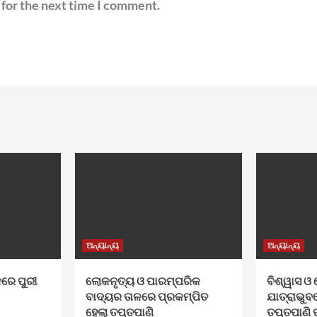
 for the next time I comment.
ଅନ୍ୟାନ୍ୟ
ଅନ୍ୟାନ୍ୟ
ନରେ ପୁରୀ
ଲୋକନୃତ୍ୟ ଓ ପାରମ୍ପରିକ
ବିଶ୍ୱାସ 
ବାଦ୍ୟର ତାଳରେ ପ୍ରକମ୍ପିତ
ଯାତ୍ରାଭୁବ
ହେଲା ତପ୍ତପାଣି
ତପ୍ତପାଣି 