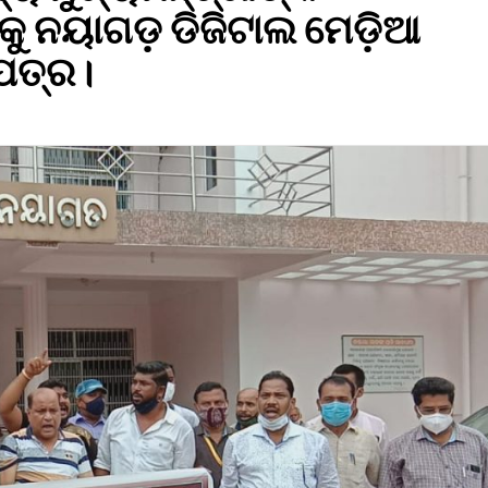
କୁ ନୟାଗଡ଼ ଡିଜିଟାଲ ମେଡ଼ିଆ
ିପତ୍ର।