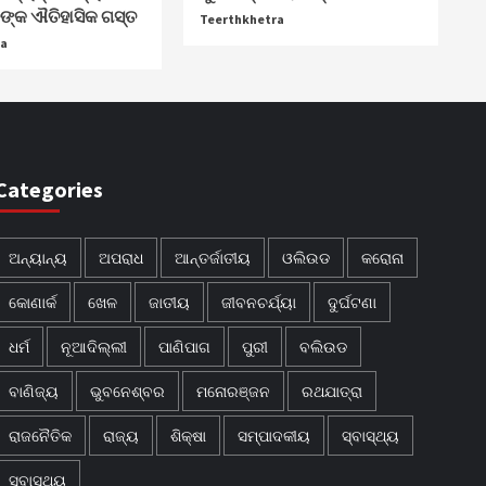
ିଙ୍କ ଐତିହାସିକ ଗସ୍ତ
Teerthkhetra
ra
Categories
ଅନ୍ୟାନ୍ୟ
ଅପରାଧ
ଆନ୍ତର୍ଜାତୀୟ
ଓଲିଉଡ
କରୋନା
କୋଣାର୍କ
ଖେଳ
ଜାତୀୟ
ଜୀବନଚର୍ଯ୍ୟା
ଦୁର୍ଘଟଣା
ଧର୍ମ
ନୂଆଦିଲ୍ଲୀ
ପାଣିପାଗ
ପୁରୀ
ବଲିଉଡ
ବାଣିଜ୍ୟ
ଭୁବନେଶ୍ବର
ମନୋରଞ୍ଜନ
ରଥଯାତ୍ରା
ରାଜନୈତିକ
ରାଜ୍ୟ
ଶିକ୍ଷା
ସମ୍ପାଦକୀୟ
ସ୍ବାସ୍ଥ୍ୟ
ସ୍ବାସ୍ଥ୍ୟ