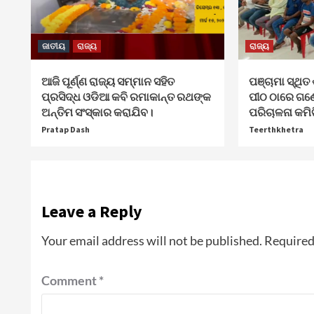
ଜାତୀୟ
ରାଜ୍ୟ
ରାଜ୍ୟ
ଆଜି ପୂର୍ଣ୍ଣ ରାଜ୍ୟ ସମ୍ମାନ ସହିତ
ପଞ୍ଚାମା ସ୍ଥିତ 
ପ୍ରସିଦ୍ଧ ଓଡିଆ କବି ରମାକାନ୍ତ ରଥଙ୍କ
ପୀଠ ଠାରେ ଗଣ
ଅନ୍ତିମ ସଂସ୍କାର କରାଯିବ।
ପରିଚାଳନା କମି
Pratap Dash
Teerthkhetra
Leave a Reply
Your email address will not be published.
Required
Comment
*