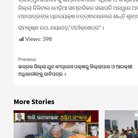
ଜିଲ୍ଲା ଡିଜିଟାଲ ମେଡ଼ିଆ ସାମ୍ବାଦିକର ସଭାପତି ଅନୱାର 
ମହାପାତ୍ରଙ୍କ ପ୍ରତ୍ୟକ୍ଷ ତତ୍ତ୍ଵାବଧାନରେ ଶାନ୍ତି ଶୃଙ୍
ରାମକୃଷ୍ଣ ରଥ, ନୟାଗଡ଼,”ତୀର୍ଥକ୍ଷେତ୍ର”।
Views:
398
Continue
Previous
ଭଦ୍ରକ ଜିଲ୍ଲା ଯୁବ କଂଗ୍ରେସ ପକ୍ଷରୁ ଜିଲ୍ଲାପାଳ ଓ ଆରକ୍ଷୀ
Reading
ଅଧିକାରୀଙ୍କୁ ଦାବିପତ୍ର ।
More Stories