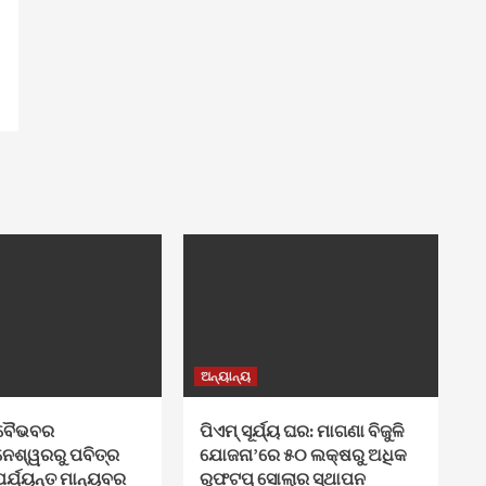
ଅନ୍ୟାନ୍ୟ
ଓ ବୈଭବର
ପିଏମ୍ ସୂର୍ଯ୍ୟ ଘର: ମାଗଣା ବିଜୁଳି
ନେଶ୍ୱରରୁ ପବିତ୍ର
ଯୋଜନା’ରେ ୫୦ ଲକ୍ଷରୁ ଅଧିକ
ପର୍ଯ୍ୟନ୍ତ ମାନ୍ୟବର
ରୁଫଟପ୍ ସୋଲାର ସ୍ଥାପନ