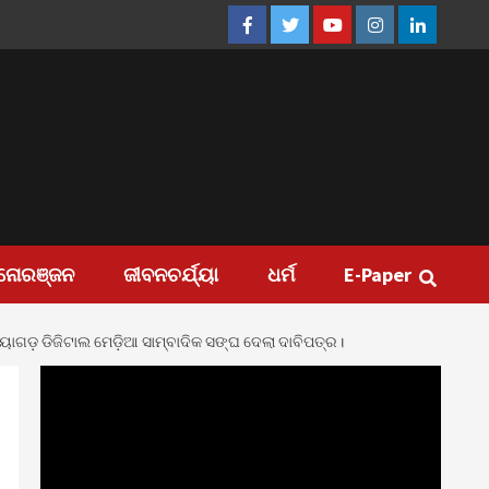
Facebook
Twitter
Youtube
Instagram
Linkedin
ନୋରଞ୍ଜନ
ଜୀବନଚର୍ଯ୍ୟା
ଧର୍ମ
E-Paper
ନୟାଗଡ଼ ଡିଜିଟାଲ ମେଡ଼ିଆ ସାମ୍ବାଦିକ ସଙ୍ଘ ଦେଲା ଦାବିପତ୍ର।