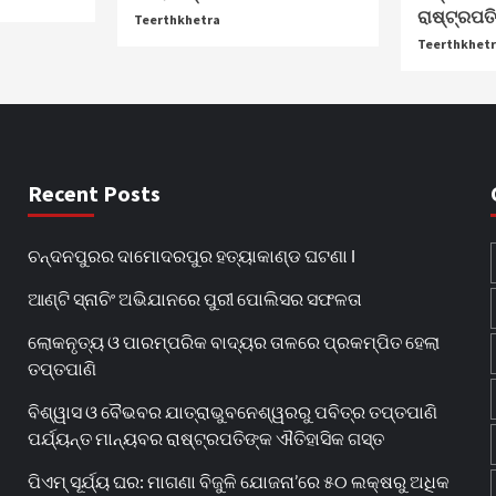
ରାଷ୍ଟ୍ରପତ
Teerthkhetra
Teerthkhet
Recent Posts
ଚନ୍ଦନପୁରର ଦାମୋଦରପୁର ହତ୍ୟାକାଣ୍ଡ ଘଟଣା l
ଆଣ୍ଟି ସ୍ନାଚିଂ ଅଭିଯାନରେ ପୁରୀ ପୋଲିସର ସଫଳତା
ଲୋକନୃତ୍ୟ ଓ ପାରମ୍ପରିକ ବାଦ୍ୟର ତାଳରେ ପ୍ରକମ୍ପିତ ହେଲା
ତପ୍ତପାଣି
ବିଶ୍ୱାସ ଓ ବୈଭବର ଯାତ୍ରାଭୁବନେଶ୍ୱରରୁ ପବିତ୍ର ତପ୍ତପାଣି
ପର୍ଯ୍ୟନ୍ତ ମାନ୍ୟବର ରାଷ୍ଟ୍ରପତିଙ୍କ ଐତିହାସିକ ଗସ୍ତ
ପିଏମ୍ ସୂର୍ଯ୍ୟ ଘର: ମାଗଣା ବିଜୁଳି ଯୋଜନା’ରେ ୫୦ ଲକ୍ଷରୁ ଅଧିକ