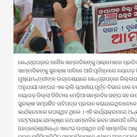
କେନ୍ଦ୍ରାପଡ଼ାର ଜନୈକ ସାମ୍ବାଦିକଙ୍କୁ ଆକ୍ରମଣର ପ୍ରତ
ସାମ୍ବାଦିକଙ୍କୁ ସୁରକ୍ଷା ଦାବିରେ ଆଜି ପୂର୍ବାହ୍ନରେ ନୟାଗଡ
ମୁଖ୍ୟମନ୍ତ୍ରୀଙ୍କ ଉଦ୍ଦେଶ୍ୟରେ କେନ୍ଦ୍ରାପଡ଼ାର ଜିଲ୍ଲା
ଅନୁଯାୟୀ ସଙ୍ଘର ଏକ ରାଲି ସ୍ଥାନୀୟ ପୂର୍ତ୍ତ ବିଭାଗ ଡାକ ବ
ନୟାଗଡ଼ ଜିଲ୍ଲା ଡିଜିଟାଲ ମେଡ଼ିଆ ସାମ୍ବାଦିକ ସଙ୍ଘ ସହ ଉତ
ସୁରକ୍ଷା ସମ୍ପର୍କିତ ଦାବିପତ୍ର ପ୍ରଦାନ କରାଯାଇଥିବାବେ
କାର୍ଯକ୍ରମରେ ଉପସ୍ଥିତ ଥିଲେ । ଏହି କାର୍ଯ୍ୟକ୍ରମରେ ଅ
ପଟ୍ଟନାୟକ,ରାମକୃଷ୍ଣ ରଥ,ସାମ୍ବାଦିକ ଭବନ ସଭାପତି ବୈଦ୍ୟ
(ଉତ୍କଳ)ଶ୍ରୀକାନ୍ତ ଖଟେଇ ଉପସ୍ଥିତ ରହି ସାମ୍ବାଦିକ ଆକ୍
ବ୍ଲକ,ମୁନିସିପାଲିଟିରୁ ସାମ୍ବାଦିକମାନେ ଏଥିରେ ଅଂଶ ଗ୍