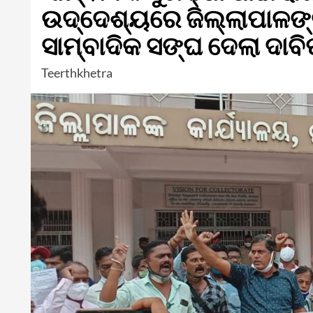
ଉଦ୍ଦେଶ୍ୟରେ ଜିଲ୍ଲାପାଳଙ୍
ସାମ୍ବାଦିକ ସଙ୍ଘ ଦେଲା ଦାବ
Teerthkhetra