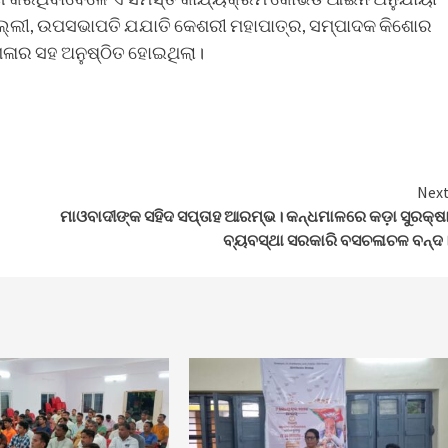
ଅଲ୍ଲୀ, ଉପସଭାପତି ଯଯାତି କେଶରୀ ମହାପାତ୍ର, ସମ୍ପାଦକ କିଶୋର
ଖଳାର ସହ ଅନୁଷ୍ଠିତ ହୋଇଥିଲା।
Nex
ମାଓବାଦୀଙ୍କ ସହିଦ ସପ୍ତାହ ଆରମ୍ଭ। କନ୍ଧମାଳରେ କଡ଼ା ସୁରକ୍ଷ
ବ୍ୟବସ୍ଥା ସରକାରି ବସଚଳାଚଳ ବନ୍ଦ