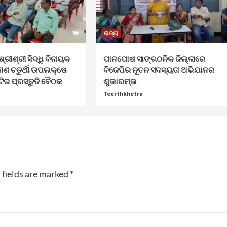
ରାଜ୍ୟ
ଶ୍ରୀଶ୍ରୀ ସିଦ୍ଧି ବିନାୟକ
ପାନପୋଷ ସାଙ୍ଗଠନିକ ଜିଲ୍ଲାରେ
େଶ ଚତୁର୍ଥୀ ଉପଲକ୍ଷେ
ବିଜେପିର ନୂତନ ସଦସ୍ୟତା ଅଭିଯାନର
ଟିର ପ୍ରସ୍ତୁତି ବୈଠକ
ଶୁଭାରମ୍ଭ
Teerthkhetra
 fields are marked
*