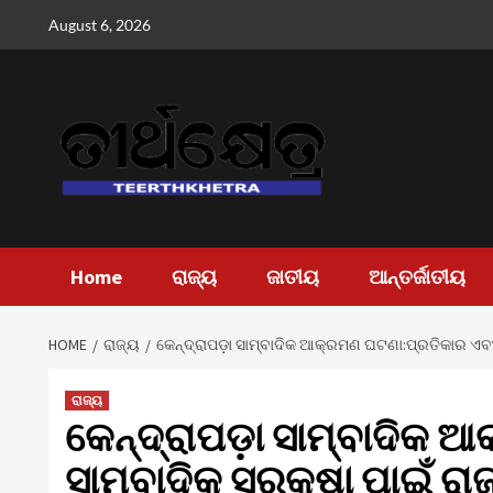
Skip
August 6, 2026
to
content
Home
ରାଜ୍ୟ
ଜାତୀୟ
ଆନ୍ତର୍ଜାତୀୟ
HOME
ରାଜ୍ୟ
କେନ୍ଦ୍ରାପଡ଼ା ସାମ୍ବାଦିକ ଆକ୍ରମଣ ଘଟଣା:ପ୍ରତିକାର ଏବଂ 
ରାଜ୍ୟ
କେନ୍ଦ୍ରାପଡ଼ା ସାମ୍ବାଦିକ 
ସାମ୍ବାଦିକ ସୁରକ୍ଷା ପାଇଁ ରା