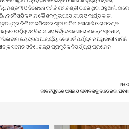
ରି ସ୍ଥିତି ଅନୁଧ୍ୟାନ କରିଛନ୍ତି। କୋଣାର୍କ ସୂର୍ଯ୍ୟ ମନ୍ଦିର,
ନିଧି ମଣ୍ଡଳୀ ଓ ବିଶେଷଜ୍ଞ କମିଟି ରାମଚଣ୍ଡୀ ଠାରେ ଥିବା ଓସୁଆଲି ଠାରେ
ଭିନ୍ନ ବୈଷୟିକ ଜ୍ଞାନ କୌଶଳକୁ ଉପଯୋଗୀତା ଓ କାର୍ଯ୍ୟକାରୀ
 ସ୍ବତନ୍ତ୍ର ରିଲିଫ କମିଶନର ଶ୍ରୀ ପାଟିଲ କୋଣାର୍କ ଓ ରାମଚଣ୍ଡୀ
ୟରେ ପର୍ଯ୍ୟଟନ ବିଭାଗ ସହ ନିର୍ଦ୍ଦେଶକ ସରୋଜ କାନ୍ତ ପ୍ରଧାନ,
ସିଲଦାର ଜୟଦ୍ରଥ ଆଚାର୍ଯ୍ୟ, କୋଣାର୍କ ପର୍ଯ୍ୟଟନ ଅଧିକାରୀ ମାମିନି
ରୀଙ୍କ ସମେତ ଓଡିଶା ରାଜ୍ୟ ପ୍ରାକୃତିକ ବିପର୍ଯ୍ୟୟ ପ୍ରଶମନ
Nex
କାକଟପୁରରେ ଅସହାୟ ନାବାଳକକୁ ବାଡେଇବା ଘଟଣ