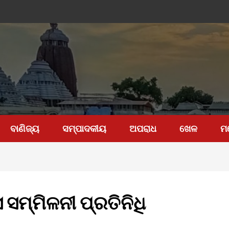
ବାଣିଜ୍ୟ
ସମ୍ପାଦକୀୟ
ଅପରାଧ
ଖେଳ
ମ
ସ ସମ୍ମିଳନୀ ପ୍ରତିନିଧି