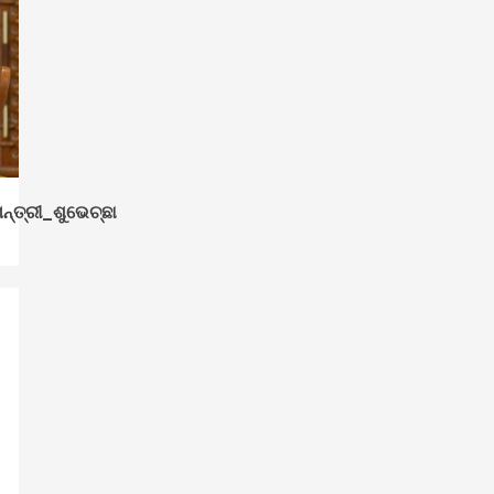
୍ତ୍ରୀ_ଶୁଭେଚ୍ଛା