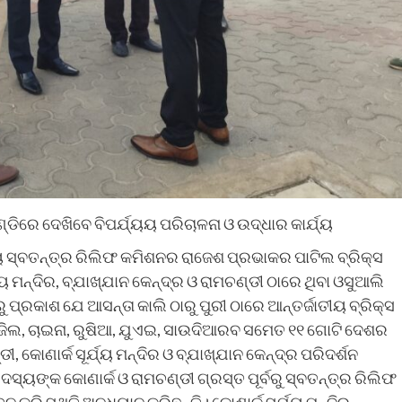
ଚଣ୍ଡିରେ ଦେଖିବେ ବିପର୍ଯ୍ୟୟ ପରିଚାଳନା ଓ ଉଦ୍ଧାର କାର୍ଯ୍ୟ
 ସ୍ବତନ୍ତ୍ର ରିଲିଫ କମିଶନର ରାଜେଶ ପ୍ରଭାକର ପାଟିଲ ବ୍ରିକ୍ସ
ଯ୍ୟ ମନ୍ଦିର, ବ୍ଯାଖ୍ଯାନ କେନ୍ଦ୍ର ଓ ରାମଚଣ୍ଡୀ ଠାରେ ଥିବା ଓସୁଆଲି
ୁ ପ୍ରକାଶ ଯେ ଆସନ୍ତା କାଲି ଠାରୁ ପୁରୀ ଠାରେ ଆନ୍ତର୍ଜାତୀୟ ବ୍ରିକ୍ସ
ରାଜିଲ, ଚାଇନା, ରୁଷିଆ, ଯୁଏଇ, ସାଉଦିଆରବ ସମେତ ୧୧ ଗୋଟି ଦେଶର
କୋଣାର୍କ ସୂର୍ଯ୍ୟ ମନ୍ଦିର ଓ ବ୍ଯାଖ୍ଯାନ କେନ୍ଦ୍ର ପରିଦର୍ଶନ
ସଦସ୍ୟଙ୍କ କୋଣାର୍କ ଓ ରାମଚଣ୍ଡୀ ଗ୍ରସ୍ତ ପୂର୍ବରୁ ସ୍ବତନ୍ତ୍ର ରିଲିଫ