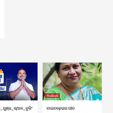
ଅନ୍ୟାନ୍ୟ
୍ଛା
_ଗୁଞ୍ଜ_ସ୍ଥାନ_ବୁକିଂ
ବାଇଚଢ଼େଇର ଗୀତ