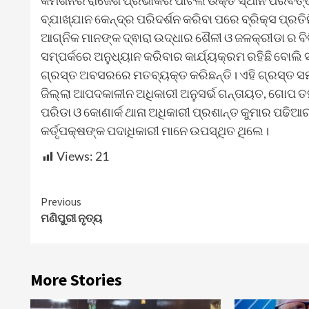
କମିଶନର ରାଜେଶ ପ୍ରଭାକର ପାଟିଲ ଉକ୍ତ ସ୍ଥାନ ପରିବର୍ତ୍ତନ କ
ବ୍ଯାଖ୍ଯାନ କେନ୍ଦ୍ର ପରିଦର୍ଶନ କରିବା ପରେ ବ୍ରିକ୍ସ ପ୍ରତି
ଆଗ୍ନିକ ମାନଙ୍କ ଦ୍ଵାରା ଉଦ୍ଧାର ଶୈଳୀ ଓ ଜଳକ୍ରୀଡା ର ବି
ସମ୍ପର୍କରେ ଅନୁଧ୍ୟାନ କରିବାର କାର୍ଯ୍ୟକ୍ରମ ରହିଛି ବୋଲି
ଗ୍ରସ୍ତ ଅବସରରେ ମତବ୍ୟକ୍ତ କରିଛନ୍ତି। ଏହି ଗ୍ରସ୍ତ ସମ
ଜିଲ୍ଲା ଆପଦକାଳୀନ ଅଧିକାରୀ ଅନୁସର୍ଭ ଗନ୍ତାୟତ, ଗୋପ ତହ
ପରିଡା ଓ କୋଣାର୍କ ଥାନା ଅଧିକାରୀ ପ୍ରଶାନ୍ତ କୁମାର ପଢିଆ
କର୍ତୃପକ୍ଷଙ୍କ ପଦାଧିକାରୀ ମାନେ ଉପସ୍ଥିତ ଥିଲେ।
Views:
21
Continue
Previous
ମଣିପୁରୀ ନୃତ୍ୟ
Reading
More Stories