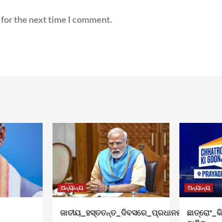
 for the next time I comment.
ଅନ୍ୟାନ୍ୟ
ଅନ୍ୟାନ୍ୟ
ଜାତୀୟ_ହସ୍ତତନ୍ତ_ଦିବସରେ_ପ୍ରଧାନମନ୍ତ୍ରୀ_ଶୁଭେଚ
ଛାତ୍ରୋଂ_କି