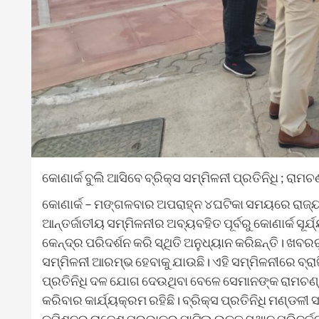
କୋଣାର୍କ ବୁଲି ଆସିବେ ବ୍ରିକ୍ସ ସମ୍ମିଳନୀ ପ୍ରତିନିଧି ; ରାମ
କୋଣାର୍କ – ମଙ୍ଗଳବାର ଅପରାହ୍ନ ୪ଘଟିକା ସମୟରେ ରାଜ୍ୟ
ଆନ୍ତର୍ଜାତୀୟ ସମ୍ମିଳନୀର ଅବ୍ୟବହିତ ପୂର୍ବରୁ କୋଣାର୍କ ସୂର୍
କେନ୍ଦ୍ର ପରିଦର୍ଶନ କରି ସ୍ଥିତି ଅନୁଧ୍ୟାନ କରିଛନ୍ତି। ଖବରର
ସମ୍ମିଳନୀ ଆରମ୍ଭ ହେବାକୁ ଯାଉଛି। ଏହି ସମ୍ମିଳନୀରେ ବ୍
ପ୍ରତିନିଧି ଦଳ ଯୋଗ ଦେଉଥିବା ବେଳେ ସେମାନଙ୍କ ରାମଚଣ୍ଡୀ, 
କରିବାର କାର୍ଯ୍ୟକ୍ରମ ରହିଛି। ବ୍ରିକ୍ସ ପ୍ରତିନିଧି ମଣ୍ଡଳୀ 