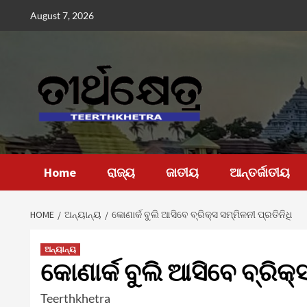
Skip
August 7, 2026
to
content
Home
ରାଜ୍ୟ
ଜାତୀୟ
ଆନ୍ତର୍ଜାତୀୟ
HOME
ଅନ୍ୟାନ୍ୟ
କୋଣାର୍କ ବୁଲି ଆସିବେ ବ୍ରିକ୍ସ ସମ୍ମିଳନୀ ପ୍ରତିନିଧି
ଅନ୍ୟାନ୍ୟ
କୋଣାର୍କ ବୁଲି ଆସିବେ ବ୍ରିକ୍
Teerthkhetra