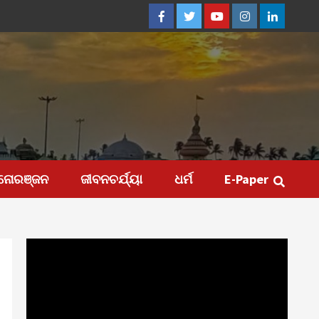
Facebook
Twitter
Youtube
Instagram
Linkedin
ନୋରଞ୍ଜନ
ଜୀବନଚର୍ଯ୍ୟା
ଧର୍ମ
E-Paper