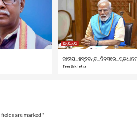
ଅନ୍ୟାନ୍ୟ
ଜାତୀୟ_ହସ୍ତତନ୍ତ_ଦିବସରେ_ପ୍ରଧାନମନ
Teerthkhetra
 fields are marked
*