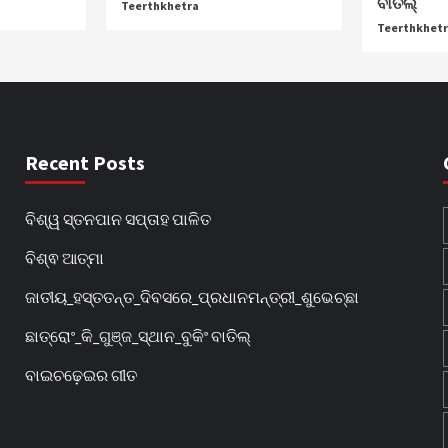
ବାତିଲ୍
Teerthkhetra
Teerthkhet
Recent Posts
ବିଶ୍ୱ ସ୍ତନପାନ ସପ୍ତାହ ପାଳିତ
ବିଶ୍ଵ ଆତ୍ମା
ଜାତୀୟ_ହସ୍ତତନ୍ତ_ଦିବସରେ_ପ୍ରଧାନମନ୍ତ୍ରୀ_ଶୁଭେଚ୍ଛା
ଛାତ୍ରୋଂ_କି_ଗୁଞ୍ଜ_ସ୍ଥାନ_ବୁକିଂ ବାତିଲ୍
ବାଇଚଢ଼େଇର ଗୀତ