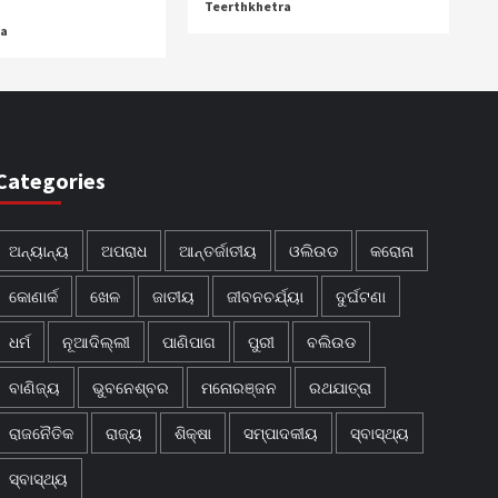
Teerthkhetra
ra
Categories
ଅନ୍ୟାନ୍ୟ
ଅପରାଧ
ଆନ୍ତର୍ଜାତୀୟ
ଓଲିଉଡ
କରୋନା
କୋଣାର୍କ
ଖେଳ
ଜାତୀୟ
ଜୀବନଚର୍ଯ୍ୟା
ଦୁର୍ଘଟଣା
ଧର୍ମ
ନୂଆଦିଲ୍ଲୀ
ପାଣିପାଗ
ପୁରୀ
ବଲିଉଡ
ବାଣିଜ୍ୟ
ଭୁବନେଶ୍ବର
ମନୋରଞ୍ଜନ
ରଥଯାତ୍ରା
ରାଜନୈତିକ
ରାଜ୍ୟ
ଶିକ୍ଷା
ସମ୍ପାଦକୀୟ
ସ୍ବାସ୍ଥ୍ୟ
ସ୍ବାସ୍ଥ୍ୟ