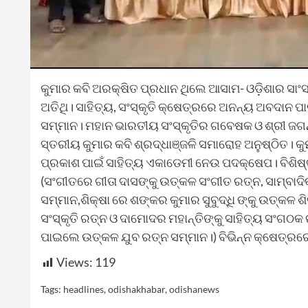
କୁମାର କବି ଅରକ୍ଷିତ ପ୍ରଧାନ ଥିଲେ ଆସାମ- ଓଡ଼ିଶାର ସା
ଅତିଥି। ସାହିତ୍ୟ, ସଂସ୍କୃତି କ୍ଷେତ୍ରରେ ଅନନ୍ୟ ଅବଦାନ ପା
ସମ୍ମାନ। ମହାନ ଭାରତୀୟ ସଂସ୍କୃତିର ଗବେଷକ ଓ ଶ୍ରୀ ଜଗନ
ସ୍ତରୀୟ କୁମାର କବି ଶ୍ରଦ୍ଧାଞ୍ଜଳି ସମାରୋହ ଅନୁଷ୍ଠିତ।
ପ୍ରକାଶ ପାଇଁ ସାହିତ୍ୟ ଏକାଡେମୀ ନେଉ ପଦକ୍ଷେପ। ବିଶିଷ୍
(ସଂଗୀତରେ ଗୀତା ଦାସଙ୍କୁ ଉତ୍କଳ ସଂଗୀତ ରତ୍ନ, ସାମ୍ବାଦ
ସମ୍ମାନ,ଶିକ୍ଷା ରେ ଶଙ୍କର କୁମାର ସୁବୁଦ୍ଧି ଙ୍କୁ ଉତ୍କଳ 
ସଂସ୍କୃତି ରତ୍ନ ଓ ଦାମୋଦର ମହାନ୍ତିଙ୍କୁ ସାହିତ୍ୟ ସଂଗଠକ 
ପାଇଲେ ଉତ୍କଳ ଯୁବ ରତ୍ନ ସମ୍ମାନ।) ବିଭିନ୍ନ କ୍ଷେତ୍ରରେ 
Views:
119
Tags:
headlines
,
odishakhabar
,
odishanews