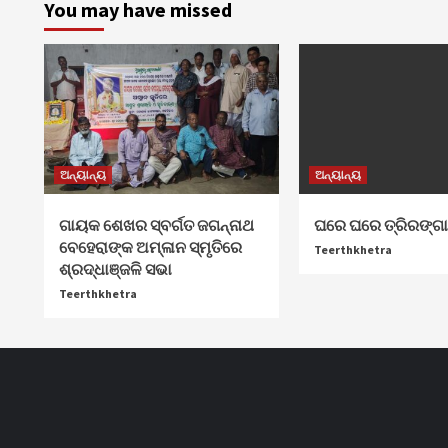
You may have missed
ଅନ୍ୟାନ୍ୟ
ଅନ୍ୟାନ୍ୟ
ଗାୟକ ଶେଖର ସ୍ବର୍ଗତ ଜଗନ୍ନାଥ
ଘରେ ଘରେ ତ୍ରିରଙ୍ଗ
ବେହେରାଙ୍କ ଅମ୍ଳାନ ସ୍ମୃତିରେ
Teerthkhetra
ଶ୍ରଦ୍ଧାଞ୍ଜଳି ସଭା
Teerthkhetra