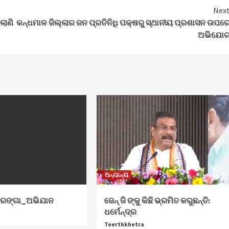
Nex
ଲାଣି
କନ୍ଧମାଳ ଜିଲ୍ଲାର ଜନ ପ୍ରତିନିଧି ପକ୍ଷରୁ ସ୍ଥାନୀୟ ପ୍ରଶାସନ ଉପର
ଅଭିଯୋ
ଅନ୍ୟାନ୍ୟ
ିରଙ୍ଗା_ଅଭିଯାନ
ଜେନ୍‌ ଜି ଙ୍କୁ କିଛି ଭ୍ରମିତ କରୁଛନ୍ତି:
ଧର୍ମେନ୍ଦ୍ର
Teerthkhetra