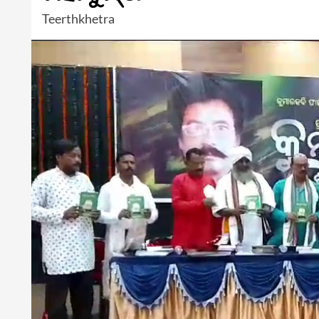
Teerthkhetra