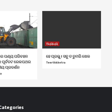
ଅନ୍ୟାନ୍ୟ
େ ପଣ୍ୟ ପରିବହନ
ହେ ପ୍ରଭୁ ! ସବୁ ତ ତୁମରି ଖେଳ
େ ପୂର୍ବତଟ ରେଳପଥର
Teerthkhetra
ୟ ପ୍ରଦର୍ଶନ
ra
Categories