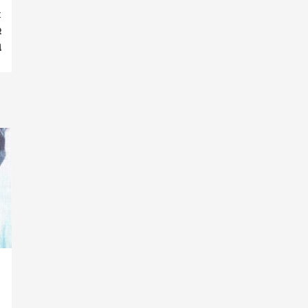
t
େ
ଗ