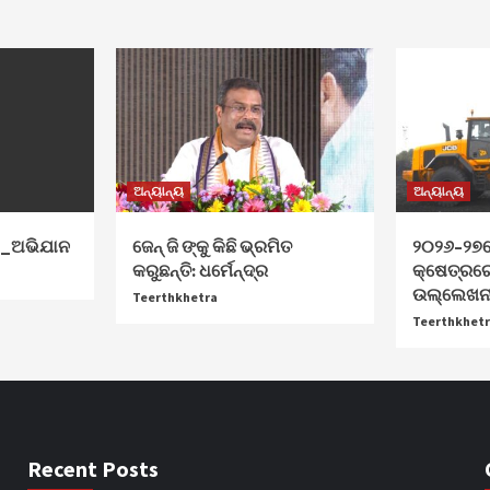
ଅନ୍ୟାନ୍ୟ
ଅନ୍ୟାନ୍ୟ
ା_ଅଭିଯାନ
ଜେନ୍‌ ଜି ଙ୍କୁ କିଛି ଭ୍ରମିତ
୨୦୨୬–୨୭ର
କରୁଛନ୍ତି: ଧର୍ମେନ୍ଦ୍ର
କ୍ଷେତ୍ରର
ଉଲ୍ଲେଖନୀ
Teerthkhetra
Teerthkhet
Recent Posts