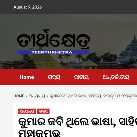
Skip
August 9, 2026
to
content
Home
ରାଜ୍ୟ
ଜାତୀୟ
ଆନ୍ତର୍ଜାତୀୟ
HOME
ଅନ୍ୟାନ୍ୟ
କୁମାର କବି ଥିଲେ ଭାଷା, ସାହିତ୍ୟ, ସଂସ୍କୃତି ଓ ସଂସ୍କୃତ
ଅନ୍ୟାନ୍ୟ
ରାଜ୍ୟ
କୁମାର କବି ଥିଲେ ଭାଷା, ସାହି
ମହାକୁମ୍ଭ