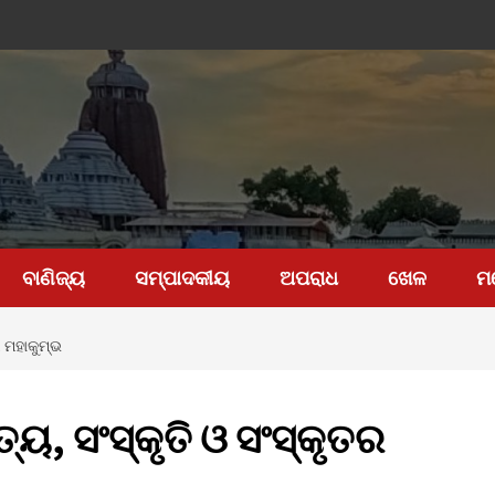
ବାଣିଜ୍ୟ
ସମ୍ପାଦକୀୟ
ଅପରାଧ
ଖେଳ
ମ
ର ମହାକୁମ୍ଭ
ତ୍ୟ, ସଂସ୍କୃତି ଓ ସଂସ୍କୃତର