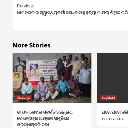
Continue
Previous
ଧାମନଗର ର ସ୍ୱାସ୍ଥ୍ୟକର୍ମୀ ବସନ୍ତ ସାହୁ ହତ୍ୟା ମାମଲା ଶିଥିଳ ପଡି
Reading
More Stories
ଅନ୍ୟାନ୍ୟ
ଅନ୍ୟାନ୍ୟ
ଗାୟକ ଶେଖର ସ୍ବର୍ଗତ ଜଗନ୍ନାଥ
ଘରେ ଘରେ ତ୍ର
ବେହେରାଙ୍କ ଅମ୍ଳାନ ସ୍ମୃତିରେ
Teerthkhetra
ଶ୍ରଦ୍ଧାଞ୍ଜଳି ସଭା