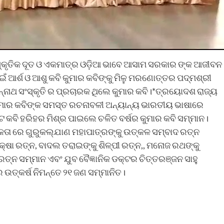
ଂସ୍କୃତିକ ଦୂତ ଓ ଏକମାତ୍ର ଓଡ଼ିଆ ଭାବେ ଆସାମ ସରକାର ଙ୍କ ଆଜୀବନ
ଇଁ ଆର୍ଶ ଓ ଆଶୁ କବି କୁମାର କବିଙ୍କୁ ମିଳୁ ମରଣୋତ୍ତର ପଦ୍ମଶ୍ରୀ
୍ନାଥ ସଂସ୍କୃତି ର ପ୍ରଚାରକ ଥିଲେ କୁମାର କବି।*ତ୍ରୟୋଦଶ ରାଜ୍ୟ
 କୁମାର କବିଙ୍କ ସମସ୍ତ ରଚନାବଳୀ ଅନ୍ୟାନ୍ୟ ଭାରତୀୟ ଭାଷାରେ
ଟ କବି ହରିହର ମିଶ୍ର ପାଇଲେ ଚଳିତ ବର୍ଷର କୁମାର କବି ସମ୍ମାନ।
ିକତା ରେ ଗୁରୁକଲ୍ଯାଣ ମହାପାତ୍ରଙ୍କୁ ଉତ୍କଳ ସମ୍ବାଦ ରତ୍ନ
ଶିକ୍ଷା ରତ୍ନ, ବାଦଲ ତରାଇଙ୍କୁ ଶିଳ୍ପୀ ରତ୍ନ,, ମନୋଜ ରଥଙ୍କୁ
ରତ୍ନ ସମ୍ମାନ ଏବଂ ଯୁବ ବୈଜ୍ଞାନିକ ଡକ୍ଟର ଚିତ୍ତରଞ୍ଜନ ସାହୁ
ଉତ୍କର୍ଷ ନିମନ୍ତେ ୨୧ ଜଣ ସମ୍ମାନିତ।