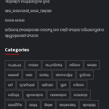
ଏଗ୍ରିଷ୍ଟା ବାଧ୍ୟତାମୂଳକ ନୁହେଁ
ସାର_କଳାବଜାରୀ_କଲେ_ଆକ୍ସନ
ବାଳକ ମେଳେ
ହାପିନେସ୍ ଫାଉଣ୍ଡେସନ ତରଫରୁ ତାଳ ମଞ୍ଜି ସଂଗ୍ରହ ଅଭିଯାନପୁରୀ ର
ସ୍ୱେଚ୍ଛାସେବୀ ସଂଗଠନ
Categories
ଅନ୍ୟାନ୍ୟ
ଅପରାଧ
ଆନ୍ତର୍ଜାତୀୟ
ଓଲିଉଡ
କରୋନା
କୋଣାର୍କ
ଖେଳ
ଜାତୀୟ
ଜୀବନଚର୍ଯ୍ୟା
ଦୁର୍ଘଟଣା
ଧର୍ମ
ନୂଆଦିଲ୍ଲୀ
ପାଣିପାଗ
ପୁରୀ
ବଲିଉଡ
ବାଣିଜ୍ୟ
ଭୁବନେଶ୍ବର
ମନୋରଞ୍ଜନ
ରଥଯାତ୍ରା
ରାଜନୈତିକ
ରାଜ୍ୟ
ଶିକ୍ଷା
ସମ୍ପାଦକୀୟ
ସ୍ବାସ୍ଥ୍ୟ