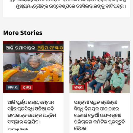
ମୁଖ୍ୟମନ୍ତ୍ରୀଙ୍କ ଉଦ୍ଦେଶ୍ୟରେ ତହସିଲଦାରଙ୍କୁ ଦାବିପତ୍ର।
More Stories
ଜାତୀୟ
ରାଜ୍ୟ
ରାଜ୍ୟ
ଆଜି ପୂର୍ଣ୍ଣ ରାଜ୍ୟ ସମ୍ମାନ
ପଞ୍ଚାମା ସ୍ଥିତ ଶ୍ରୀଶ୍ରୀ
ସହିତ ପ୍ରସିଦ୍ଧ ଓଡିଆ କବି
ସିଦ୍ଧି ବିନାୟକ ପୀଠ ଠାରେ
ରମାକାନ୍ତ ରଥଙ୍କ ଅନ୍ତିମ
ଗଣେଶ ଚତୁର୍ଥୀ ଉପଲକ୍ଷେ
ସଂସ୍କାର କରାଯିବ।
ପରିଚାଳନା କମିଟିର ପ୍ରସ୍ତୁତି
ବୈଠକ
Pratap Dash