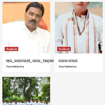
ଅନ୍ୟାନ୍ୟ
ଅନ୍ୟାନ୍ୟ
ସାର_କଳାବଜାରୀ_କଲେ_ଆକ୍ସନ
ବାଳକ ମେଳେ
Teerthkhetra
Teerthkhetra