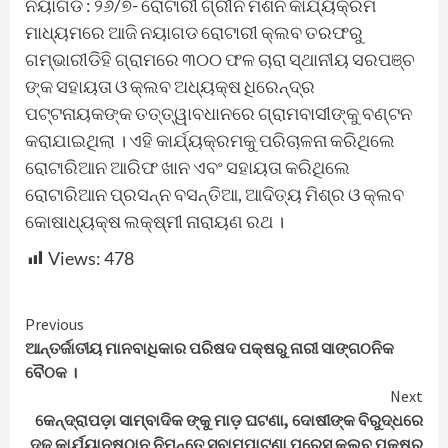
ନୟାଗଡ : ୨୬/୭- ରୋଟାରୀ ଗ୍ରୀନ ମିଶନ କାର୍ଯ୍ୟକ୍ରମ
ମାଧ୍ୟମରେ ଆଜି ନୟାଗଡ ରୋଟାରୀ କ୍ଲବ ତରଫରୁ
ଗମ୍ଭାରୀଡିହି ଗ୍ରାମରେ ୩୦୦ ଫଳ ଚାରା ସ୍ଥାନୀୟ ସରପଞ୍ଚ
ଙ୍କ ସହାୟତା ଓ କ୍ଲବ ଅଧ୍ୟକ୍ଷ ଧିରେନ୍ଦ୍ର
ପଟ୍ଟନାୟକଙ୍କ ତତ୍ତ୍ୱାବଧାନରେ ଗ୍ରାମବାସୀଙ୍କୁ ବଣ୍ଟନ
କରାଯାଇଥିଲା । ଏହି କାର୍ଯ୍ୟକ୍ରମକୁ ପରିଚାଳନା କରିଥିଲେ
ରୋଟାରିଆନ ଆରିଫ ଖାନ ଏବଂ ସହାୟତା କରିଥିଲେ
ରୋଟାରିଆନ ପ୍ରସନ୍ନ ବସନ୍ତିଆ, ଆଦିତ୍ୟ ମିଶ୍ର ଓ କ୍ଲବ
କୋଷାଧ୍ୟକ୍ଷ ଲକ୍ଷ୍ମୀ ନାରାୟଣ ରଥ ।
Views:
478
Continue
Previous
ଆନ୍ତର୍ଜାତୀୟ ମାନବାଧିକାର ପରିଷଦ ପକ୍ଷରୁ ନାରୀ ସାଙ୍ଗଠନିକ
Reading
ବୈଠକ ।
Next
କେନ୍ଦ୍ରାପଡ଼ା ସାମ୍ବାଦିକ ଙ୍କୁ ମାଡ଼ ଘଟଣା, ଦୋଷୀଙ୍କ ବିରୁଦ୍ଧରେ
ଦୃଢ଼ କାର୍ଯ୍ୟାନୁଷ୍ଠାନ ନିମନ୍ତେ ସ୍ବାମପାଟଣା ପ୍ରେସ୍ କ୍ଲବ୍ ପକ୍ଷରୁ