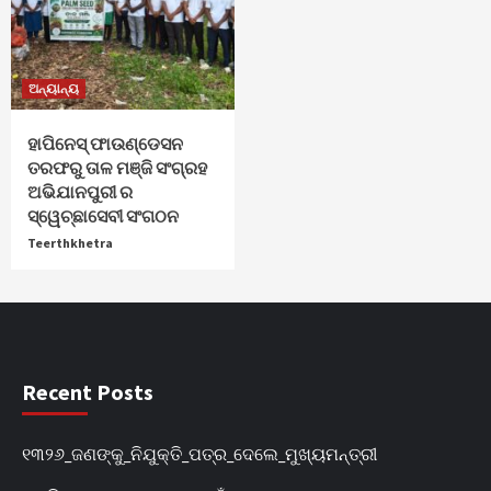
ଅନ୍ୟାନ୍ୟ
ହାପିନେସ୍ ଫାଉଣ୍ଡେସନ
ତରଫରୁ ତାଳ ମଞ୍ଜି ସଂଗ୍ରହ
ଅଭିଯାନପୁରୀ ର
ସ୍ୱେଚ୍ଛାସେବୀ ସଂଗଠନ
Teerthkhetra
Recent Posts
୧୩୨୬_ଜଣଙ୍କୁ_ନିଯୁକ୍ତି_ପତ୍ର_ଦେଲେ_ମୁଖ୍ୟମନ୍ତ୍ରୀ