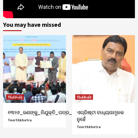
You may have missed
ଅନ୍ୟାନ୍ୟ
ଅନ୍ୟାନ୍ୟ
୧୩୨୬_ଜଣଙ୍କୁ_ନିଯୁକ୍ତି_ପତ୍ର_ଦେଲେ_ମୁଖ୍ୟମନ୍ତ୍ରୀ
ଏଗ୍ରିଷ୍ଟା ବାଧ୍ୟତାମୂଳକ
ନୁହେଁ
Teerthkhetra
Teerthkhetra