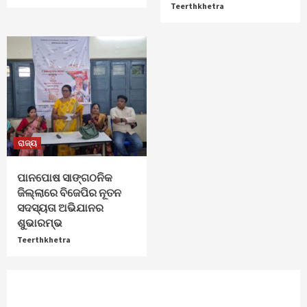
Teerthkhetra
ରାଜ୍ୟ
ପାନପୋଷ ସାଙ୍ଗଠନିକ
ଜିଲ୍ଲାରେ ବିଜେପିର ନୂତନ
ସଦସ୍ୟତା ଅଭିଯାନର
ଶୁଭାରମ୍ଭ
Teerthkhetra