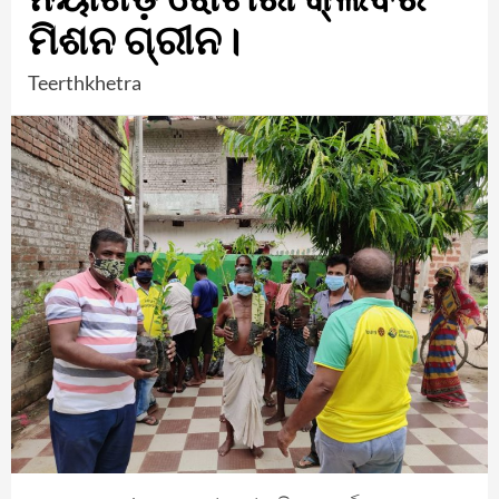
ମିଶନ ଗ୍ରୀନ।
Teerthkhetra