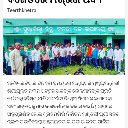
Teerthkhetra
୨୫/୭- ରବିବାର ଦିନ ୨ଟା ସମୟରେ ମାନ୍ୟବର ମୁଖ୍ୟମନ୍ତ୍ରୀ
ଶ୍ରୀଯୁକ୍ତ ନବୀନ ପଟ୍ଟନାୟକଙ୍କ ଲୋକମାନଙ୍କ ପ୍ରତି
କର୍ତ୍ତବ୍ୟନିଷ୍ଠ,ନୀତି ଆଦର୍ଶ ଓ ନିଃସ୍ଵାର୍ଥପର ଭଲପାଇବା
ଏବଂ ସଞ୍ଜୟ କୁମାର ଦାସବର୍ମାଙ୍କ ବିକାଶ କାର୍ଯ୍ୟ ଧାରାରେ
ଅନୁପ୍ରାଣିତ ହୋଇ ବ୍ରହ୍ମଗିରି ନିର୍ବାଚନ ମଣ୍ଡଳୀ ପୁରୀ ସଦର
ବ୍ଲକ ଗଉଡିକେରା ପଞ୍ଚାୟତର ଭାରତୀୟ ଜନତା ପାର୍ଟିର