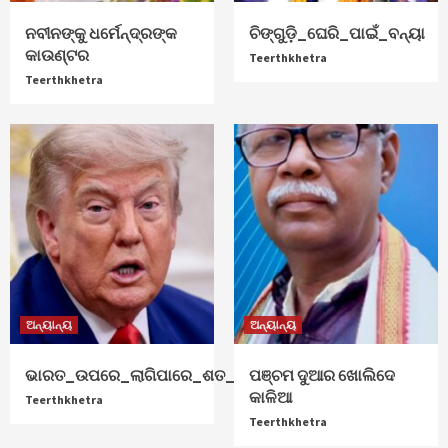
ନବୀନଙ୍କୁ ଧର୍ମେନ୍ଦ୍ରଙ୍କ
ଚିଙ୍ଗୁଡ଼ି_ଘେରି_ପାଇଁ_ବନ୍ୟା
କାଉଣ୍ଟର
Teerthkhetra
Teerthkhetra
ଅନ୍ୟାନ୍ୟ
ଅନ୍ୟାନ୍ୟ
ଭାରତ_ଉପରେ_ଲାଗିପାରେ_ଶତ_ପ୍ରତିଶତ_ଟାରିଫ୍
ପଞ୍ଚମ ଦୁଆର ଖୋଲିଦେ
କାଳିଆ
Teerthkhetra
Teerthkhetra