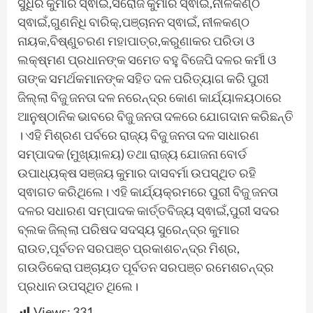
ସୁଧିର କୁମାର ସ୍ଵାଇଁ,ସରୋଜ କୁମାର ସ୍ଵାଇଁ,ନୀଳକଣ୍ଠ
ସ୍ଵାଇଁ,ଗୁଣନିଧି ବାରିକ୍,ପଞ୍ଚାନନ ସ୍ଵାଇଁ, ନୀଳକଣ୍ଠ
ନାୟକ,ବିଷ୍ଣୁଚରଣ ମହାପାତ୍ର,କରୁଣାକର ପରିଡା ଓ
ଲକ୍ଷ୍ମଣ ପ୍ରଧାନଙ୍କ ସମେତ ବହୁ ବିଜେପି ଦଳର କର୍ମୀ ଓ
ତାଙ୍କ ସମର୍ଥକମାନଙ୍କ ସହିତ ଦଳ ପରିତ୍ୟାଗ କରି ପୁରୀ
ଜିଲ୍ଲା ବିଜୁ ଜନତା ଦଳ ନରେନ୍ଦ୍ର କୋଣ କାର୍ଯ୍ୟାଳୟଠାରେ
ଆନୁଷ୍ଠାନିକ ଭାବରେ ବିଜୁ ଜନତା ଦଳରେ ଯୋଗଦାନ କରିଛନ୍ତି
। ଏହି ମିଶ୍ରଣ ପର୍ବରେ ରାଜ୍ୟ ବିଜୁ ଜନତା ଦଳ ସାଧାରଣ
ସମ୍ପାଦକ (ମୁଖ୍ୟାଳୟ) ତଥା ରାଜ୍ୟ ଯୋଜନା ବୋର୍ଡ
ଉପାଧ୍ୟକ୍ଷ ସଞ୍ଜୟ କୁମାର ଦାସବର୍ମା ଉପସ୍ଥିତ ରହି
ସ୍ଵାଗତ କରିଥିଲେ। ଏହି କାର୍ଯ୍ୟକ୍ରମରେ ପୁରୀ ବିଜୁ ଜନତା
ଦଳର ସଧାରଣ ସମ୍ପାଦକ କାର୍ତ୍ତବିଜ୍ୟ ସ୍ଵାଇଁ,ପୁରୀ ସଦର
ବ୍ଲକ ଜିଲ୍ଲା ପରିଷଦ ସଦସ୍ୟ ସୁରେନ୍ଦ୍ର କୁମାର
ରାଉତ,ପୂର୍ବତନ ସରପଞ୍ଚ ପ୍ରକାଶଚନ୍ଦ୍ର ମିଶ୍ର,
ଗଉଡିକେରା ପଞ୍ଚାୟତ ପୂର୍ବତନ ସରପଞ୍ଚ ରମେଶଚନ୍ଦ୍ର
ପ୍ରଧାନ ଉପସ୍ଥିତ ଥିଲେ।
Views:
331