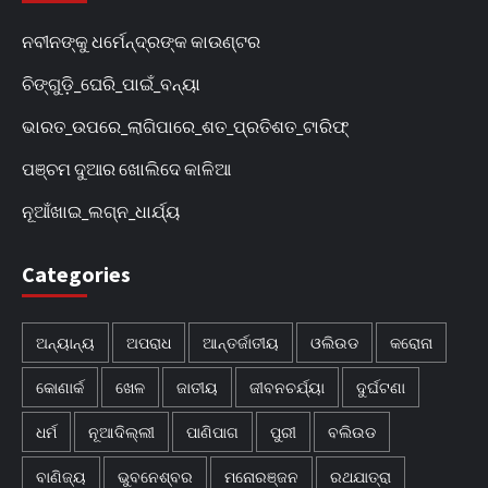
ନବୀନଙ୍କୁ ଧର୍ମେନ୍ଦ୍ରଙ୍କ କାଉଣ୍ଟର
ଚିଙ୍ଗୁଡ଼ି_ଘେରି_ପାଇଁ_ବନ୍ୟା
ଭାରତ_ଉପରେ_ଲାଗିପାରେ_ଶତ_ପ୍ରତିଶତ_ଟାରିଫ୍
ପଞ୍ଚମ ଦୁଆର ଖୋଲିଦେ କାଳିଆ
ନୂଆଁଖାଇ_ଲଗ୍ନ_ଧାର୍ଯ୍ୟ
Categories
ଅନ୍ୟାନ୍ୟ
ଅପରାଧ
ଆନ୍ତର୍ଜାତୀୟ
ଓଲିଉଡ
କରୋନା
କୋଣାର୍କ
ଖେଳ
ଜାତୀୟ
ଜୀବନଚର୍ଯ୍ୟା
ଦୁର୍ଘଟଣା
ଧର୍ମ
ନୂଆଦିଲ୍ଲୀ
ପାଣିପାଗ
ପୁରୀ
ବଲିଉଡ
ବାଣିଜ୍ୟ
ଭୁବନେଶ୍ବର
ମନୋରଞ୍ଜନ
ରଥଯାତ୍ରା