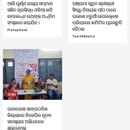
ଆଜି ପୂର୍ଣ୍ଣ ରାଜ୍ୟ ସମ୍ମାନ
ପଞ୍ଚାମା ସ୍ଥିତ ଶ୍ରୀଶ୍ରୀ
ସହିତ ପ୍ରସିଦ୍ଧ ଓଡିଆ କବି
ସିଦ୍ଧି ବିନାୟକ ପୀଠ ଠାରେ
ରମାକାନ୍ତ ରଥଙ୍କ ଅନ୍ତିମ
ଗଣେଶ ଚତୁର୍ଥୀ ଉପଲକ୍ଷେ
ସଂସ୍କାର କରାଯିବ।
ପରିଚାଳନା କମିଟିର ପ୍ରସ୍ତୁତି
ବୈଠକ
Pratap Dash
Teerthkhetra
ରାଜ୍ୟ
ପାନପୋଷ ସାଙ୍ଗଠନିକ
ଜିଲ୍ଲାରେ ବିଜେପିର ନୂତନ
ସଦସ୍ୟତା ଅଭିଯାନର
ଶୁଭାରମ୍ଭ