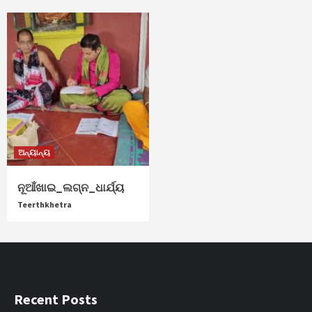
ଅନ୍ୟାନ୍ୟ
ନୂଆଁଖାଇ_ଲଗ୍ନ_ଧାର୍ଯ୍ୟ
Teerthkhetra
Recent Posts