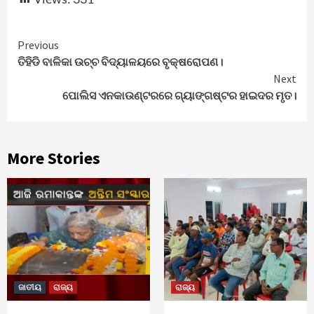
Continue
Previous
ତିହିଡି ବାଳିକା ଉଚ୍ଚ ବିଦ୍ୟାଳୟରେ ବୃକ୍ଷରୋପଣ।
Reading
Next
ପୋଲିସ ଏନକାଉଣ୍ଟରରେ ଗ୍ୟାଙ୍ଗଷ୍ଟର ହାଇଦର ମୃତ।
More Stories
ଜାତୀୟ
ରାଜ୍ୟ
ରାଜ୍ୟ