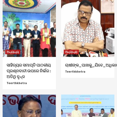
ଅନ୍ୟାନ୍ୟ
ଅନ୍ୟାନ୍ୟ
ସାହିତ୍ୟର ସମାପ୍ତି ପାଠକୀୟ
ଚାଷୀଙ୍କ_ପାଖକୁ_ଯିବେ_ଅଧିକା
ପ୍ରଶ୍ନବାଚୀ ଉପରେ ନିର୍ଭର :
Teerthkhetra
ଅତିଥି ବୃନ୍ଦ
Teerthkhetra