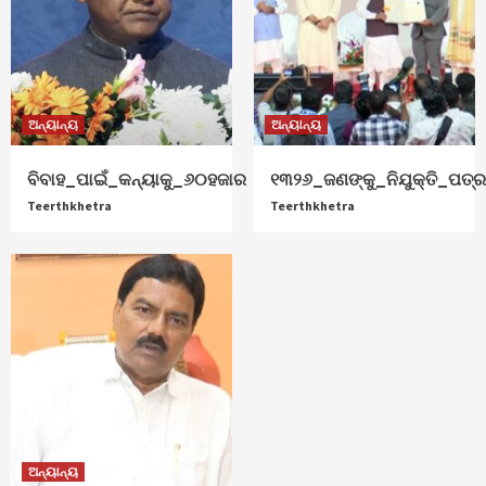
ଅନ୍ୟାନ୍ୟ
ଅନ୍ୟାନ୍ୟ
ବିବାହ_ପାଇଁ_କନ୍ୟାକୁ_୬୦ହଜାର
୧୩୨୬_ଜଣଙ୍କୁ_ନିଯୁକ୍ତି_ପତ୍
Teerthkhetra
Teerthkhetra
ଅନ୍ୟାନ୍ୟ