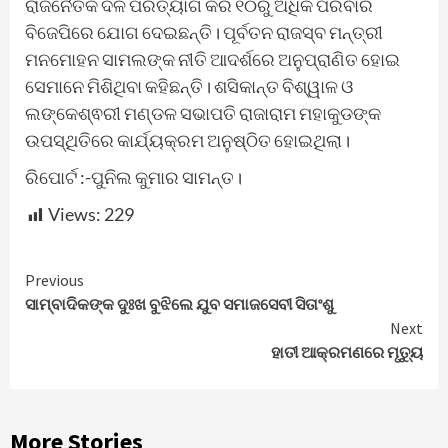
ରାଜନୈତିକ ଦଳ ପରିତ୍ୟାଗ କରି ୧୦ରୁ ଅଧିକ ପରିବାର
ବିଜେପିରେ ଯୋଗ ଦେଇଛନ୍ତି। ପୂର୍ବତନ ରାଜସ୍ବ ମନ୍ତ୍ରୀ
ମନମୋହନ ସାମଲଙ୍କ ନୀତି ଆଦର୍ଶରେ ଅନୁପ୍ରାଣିତ ହୋଇ
ସେମାନେ ମିଶିଥିବା କହିଛନ୍ତି। ଶସିକାନ୍ତ ବିଶ୍ୱାଳ ଓ
ଲଙ୍କେଶ୍ଵରୀ ମଣ୍ଡଳ ସଭାପତି ରାଜାରାମ ମହାକୁଡଙ୍କ
ଉପସ୍ଥିତିରେ କାର୍ଯ୍ୟକ୍ରମ ଅନୁଷ୍ଠିତ ହୋଇଥିଲା।
ରିପୋର୍ଟ :-ପୁନିଲ କୁମାର ସାମନ୍ତ।
Views:
229
Continue
Previous
ସାମ୍ବାଦିକଙ୍କ ଦୁଃଖ ବୁଝିଲେ ଯୁବ ସମାଜସେବୀ ସିତାଂଶୁ
Reading
Next
ହାତୀ ଆକ୍ରମଣରେ ମୃତ୍ୟୁ
More Stories