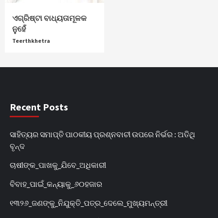
ଏଗ୍ରିଷ୍ଟା ବାଧ୍ୟତାମୂଳକ
ନୁହେଁ
Teerthkhetra
Recent Posts
ସାହିତ୍ୟର ସମାପ୍ତି ପାଠକୀୟ ପ୍ରଶ୍ନବାଚୀ ଉପରେ ନିର୍ଭର : ଅତିଥି
ବୃନ୍ଦ
ଚାଷୀଙ୍କ_ପାଖକୁ_ଯିବେ_ଅଧିକାରୀ
ବିବାହ_ପାଇଁ_କନ୍ୟାକୁ_୬୦ହଜାର
୧୩୨୬_ଜଣଙ୍କୁ_ନିଯୁକ୍ତି_ପତ୍ର_ଦେଲେ_ମୁଖ୍ୟମନ୍ତ୍ରୀ