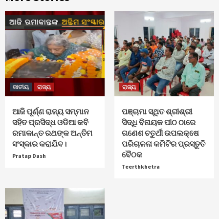
ଜାତୀୟ
ରାଜ୍ୟ
ରାଜ୍ୟ
ଆଜି ପୂର୍ଣ୍ଣ ରାଜ୍ୟ ସମ୍ମାନ
ପଞ୍ଚାମା ସ୍ଥିତ ଶ୍ରୀଶ୍ରୀ
ସହିତ ପ୍ରସିଦ୍ଧ ଓଡିଆ କବି
ସିଦ୍ଧି ବିନାୟକ ପୀଠ ଠାରେ
ରମାକାନ୍ତ ରଥଙ୍କ ଅନ୍ତିମ
ଗଣେଶ ଚତୁର୍ଥୀ ଉପଲକ୍ଷେ
ସଂସ୍କାର କରାଯିବ।
ପରିଚାଳନା କମିଟିର ପ୍ରସ୍ତୁତି
ବୈଠକ
Pratap Dash
Teerthkhetra