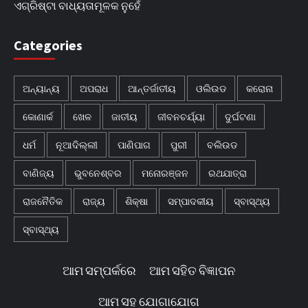
ଏଗ୍ରିଷ୍ଟା ବାଧ୍ୟତାମୂଳକ ନୁହେଁ
Categories
ଅନ୍ୟାନ୍ୟ
ଅପରାଧ
ଆନ୍ତର୍ଜାତୀୟ
ଓଲିଉଡ
କରୋନା
କୋଣାର୍କ
ଖେଳ
ଜାତୀୟ
ଜୀବନଚର୍ଯ୍ୟା
ଦୁର୍ଘଟଣା
ଧର୍ମ
ନୂଆଦିଲ୍ଲୀ
ପାଣିପାଗ
ପୁରୀ
ବଲିଉଡ
ବାଣିଜ୍ୟ
ଭୁବନେଶ୍ବର
ମନୋରଞ୍ଜନ
ରଥଯାତ୍ରା
ରାଜନୈତିକ
ରାଜ୍ୟ
ଶିକ୍ଷା
ସମ୍ପାଦକୀୟ
ସ୍ବାସ୍ଥ୍ୟ
ସ୍ବାସ୍ଥ୍ୟ
ଆମ ସମ୍ପର୍କରେ
ଆମ ସହିତ ବିଜ୍ଞାପନ
ଆମ ସହ ଯୋଗାଯୋଗ