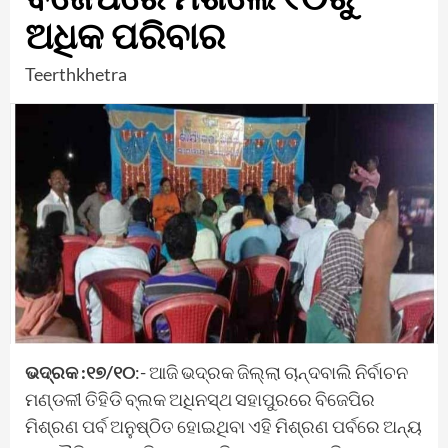
ଅଧିକ ପରିବାର
Teerthkhetra
ଭଦ୍ରକ :୧୭/୧୦
:- ଆଜି ଭଦ୍ରକ ଜିଲ୍ଲା ଚାନ୍ଦବାଲି ନିର୍ବାଚନ
ମଣ୍ଡଳୀ ତିହିଡି ବ୍ଲକ ଅଧିନସ୍ଥ ସହାପୁରରେ ବିଜେପିର
ମିଶ୍ରଣ ପର୍ବ ଅନୁଷ୍ଠିତ ହୋଇଥିବା ଏହି ମିଶ୍ରଣ ପର୍ବରେ ଅନ୍ୟ