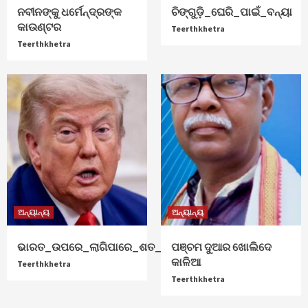
ନବୀନଙ୍କୁ ଧର୍ମେନ୍ଦ୍ରଙ୍କ
ଚିଙ୍ଗୁଡ଼ି_ଘେରି_ପାଇଁ_ବନ୍ୟା
କାଉଣ୍ଟର
Teerthkhetra
Teerthkhetra
ଅନ୍ୟାନ୍ୟ
ଅନ୍ୟାନ୍ୟ
ଭାରତ_ଉପରେ_ଲାଗିପାରେ_ଶତ_ପ୍ରତିଶତ_ଟାରିଫ୍
ପଞ୍ଚମ ଦୁଆର ଖୋଲିଦେ
କାଳିଆ
Teerthkhetra
Teerthkhetra