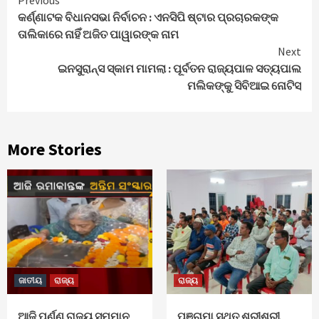
Continue
Previous
କର୍ଣ୍ଣାଟକ ବିଧାନସଭା ନିର୍ବାଚନ : ଏନସିପି ଷ୍ଟାର ପ୍ରଚାରକଙ୍କ
Reading
ତାଲିକାରେ ନାହିଁ ଅଜିତ ପାୱାରଙ୍କ ନାମ
Next
ଇନସୁରାନ୍ସ ସ୍କାମ ମାମଲା : ପୂର୍ବତନ ରାଜ୍ୟପାଳ ସତ୍ୟପାଲ
ମଲିକଙ୍କୁ ସିବିଆଇ ନୋଟିସ୍
More Stories
ଜାତୀୟ
ରାଜ୍ୟ
ରାଜ୍ୟ
ଆଜି ପୂର୍ଣ୍ଣ ରାଜ୍ୟ ସମ୍ମାନ
ପଞ୍ଚାମା ସ୍ଥିତ ଶ୍ରୀଶ୍ରୀ