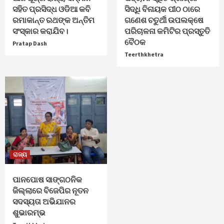
ସହିତ ପ୍ରସିଦ୍ଧ ଓଡିଆ କବି
ସିଦ୍ଧି ବିନାୟକ ପୀଠ ଠାରେ
ରମାକାନ୍ତ ରଥଙ୍କ ଅନ୍ତିମ
ଗଣେଶ ଚତୁର୍ଥୀ ଉପଲକ୍ଷେ
ସଂସ୍କାର କରାଯିବ।
ପରିଚାଳନା କମିଟିର ପ୍ରସ୍ତୁତି
ବୈଠକ
Pratap Dash
Teerthkhetra
ରାଜ୍ୟ
ପାନପୋଷ ସାଙ୍ଗଠନିକ
ଜିଲ୍ଲାରେ ବିଜେପିର ନୂତନ
ସଦସ୍ୟତା ଅଭିଯାନର
ଶୁଭାରମ୍ଭ