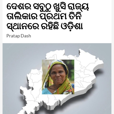
ଦେଶର ସବୁଠୁ ଖୁସି ରାଜ୍ୟ
ତାଲିକାର ପ୍ରଥମ ତିନି
ସ୍ଥାନରେ ରହିଛି ଓଡ଼ିଶା
Pratap Dash