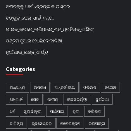
ନବୀନଙ୍କୁ ଧର୍ମେନ୍ଦ୍ରଙ୍କ କାଉଣ୍ଟର
ଚିଙ୍ଗୁଡ଼ି_ଘେରି_ପାଇଁ_ବନ୍ୟା
ଭାରତ_ଉପରେ_ଲାଗିପାରେ_ଶତ_ପ୍ରତିଶତ_ଟାରିଫ୍
ପଞ୍ଚମ ଦୁଆର ଖୋଲିଦେ କାଳିଆ
ନୂଆଁଖାଇ_ଲଗ୍ନ_ଧାର୍ଯ୍ୟ
Categories
ଅନ୍ୟାନ୍ୟ
ଅପରାଧ
ଆନ୍ତର୍ଜାତୀୟ
ଓଲିଉଡ
କରୋନା
କୋଣାର୍କ
ଖେଳ
ଜାତୀୟ
ଜୀବନଚର୍ଯ୍ୟା
ଦୁର୍ଘଟଣା
ଧର୍ମ
ନୂଆଦିଲ୍ଲୀ
ପାଣିପାଗ
ପୁରୀ
ବଲିଉଡ
ବାଣିଜ୍ୟ
ଭୁବନେଶ୍ବର
ମନୋରଞ୍ଜନ
ରଥଯାତ୍ରା