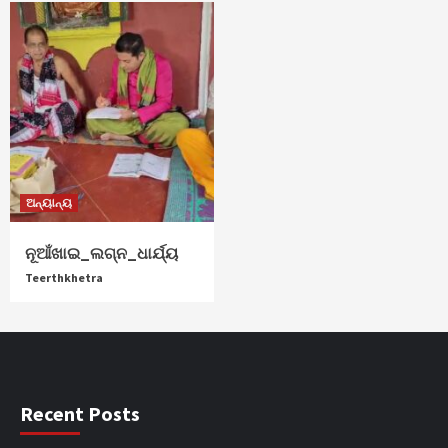
ଅନ୍ୟାନ୍ୟ
ନୂଆଁଖାଇ_ଲଗ୍ନ_ଧାର୍ଯ୍ୟ
Teerthkhetra
Recent Posts