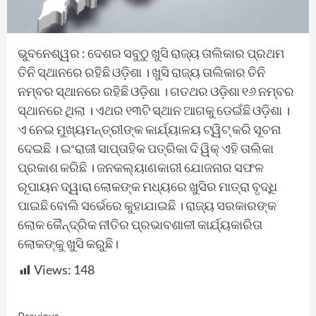
ଭୁବନେଶ୍ୱର : ଦେଶର ସବୁଠୁ ଖୁସି ରାଜ୍ୟ ତାଲିକାର ପ୍ରଥମ
ତିନି ସ୍ଥାନରେ ରହିଛି ଓଡ଼ିଶା । ଖୁସି ରାଜ୍ୟ ତାଲିକାର ତିନି
ନମ୍ବର ସ୍ଥାନରେ ରହିଛି ଓଡ଼ିଶା । ଗତଥର ଓଡ଼ିଶା ୧୬ ନମ୍ବର
ସ୍ଥାନରେ ଥିଲା । ଏଥର ୧୩ଟି ସ୍ଥାନ ଆଗକୁ ଡେଇଁଛି ଓଡ଼ିଶା ।
ଏ ନେଇ ମୁଖ୍ୟମନ୍ତ୍ରୀଙ୍କ କାର୍ଯ୍ୟାଳୟ ଟ୍ୱିଟ୍‌ କରି ସୂଚନା
ଦେଇଛି । ଇଂରାଜୀ ସାପ୍ତାହିକ ପତ୍ରିକା ଦି ୱିକ୍ ଏହି ତାଲିକା
ପ୍ରକାଶ କରିଛି । ଜନକଲ୍ୟାଣକାରୀ ଯୋଜନାର ସଫଳ
ରୂପାୟନ ଦ୍ୱାରା ଲୋକଙ୍କ ମଧ୍ୟରେ ଖୁସିର ମାତ୍ରା ବୃଦ୍ଧି
ପାଇଛି ବୋଲି ସର୍ଭେରେ କୁହାଯାଇଛି । ରାଜ୍ୟ ସରକାରଙ୍କ
ଲୋକ କୈନ୍ଦ୍ରିକ ନୀତିର ପ୍ରଭାବଶାଳୀ କାର୍ଯ୍ୟକାରିତା
ଲୋକଙ୍କୁ ଖୁସି କରୁଛି।
Views:
148