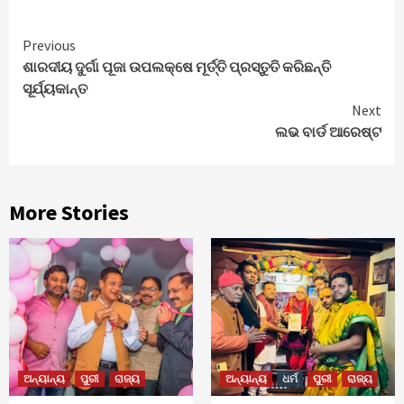
Continue
Previous
ଶାରଦୀୟ ଦୁର୍ଗା ପୂଜା ଉପଲକ୍ଷେ ମୂର୍ତ୍ତି ପ୍ରସ୍ତୁତି କରିଛନ୍ତି
Reading
ସୂର୍ଯ୍ୟକାନ୍ତ
Next
ଲଭ ବାର୍ଡ ଆରେଷ୍ଟ
More Stories
ଅନ୍ୟାନ୍ୟ
ପୁରୀ
ରାଜ୍ୟ
ଅନ୍ୟାନ୍ୟ
ଧର୍ମ
ପୁରୀ
ରାଜ୍ୟ