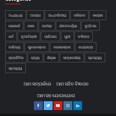
ଅନ୍ୟାନ୍ୟ
ଅପରାଧ
ଆନ୍ତର୍ଜାତୀୟ
ଓଲିଉଡ
କରୋନା
କୋଣାର୍କ
ଖେଳ
ଜାତୀୟ
ଜୀବନଚର୍ଯ୍ୟା
ଦୁର୍ଘଟଣା
ଧର୍ମ
ନୂଆଦିଲ୍ଲୀ
ପାଣିପାଗ
ପୁରୀ
ବଲିଉଡ
ବାଣିଜ୍ୟ
ଭୁବନେଶ୍ବର
ମନୋରଞ୍ଜନ
ରଥଯାତ୍ରା
ରାଜନୈତିକ
ରାଜ୍ୟ
ଶିକ୍ଷା
ସମ୍ପାଦକୀୟ
ସ୍ବାସ୍ଥ୍ୟ
ସ୍ବାସ୍ଥ୍ୟ
ଆମ ସମ୍ପର୍କରେ
ଆମ ସହିତ ବିଜ୍ଞାପନ
ଆମ ସହ ଯୋଗାଯୋଗ
Facebook
Twitter
Youtube
Instagram
Linkedin