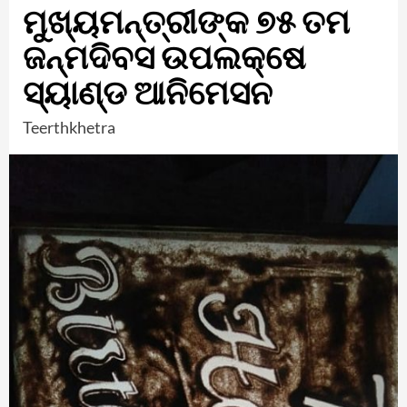
ମୁଖ୍ୟମନ୍ତ୍ରୀଙ୍କ ୭୫ ତମ
ଜନ୍ମଦିବସ ଉପଲକ୍ଷେ
ସ୍ୟାଣ୍ଡ ଆନିମେସନ
Teerthkhetra