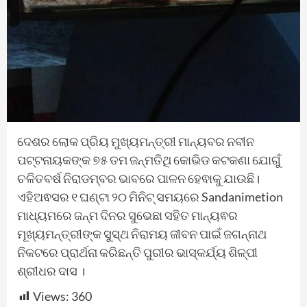
ଦେଶର ଲୋକ ପ୍ରିୟ ମୁଖ୍ୟମନ୍ତ୍ରୀ ମାନ୍ୟବର ନବୀନ
ପଟ୍ଟନାୟକଙ୍କ ୭୫ ତମ ଜନ୍ମତିଥି କୋଭିଡ କଟକଣା ଯୋଗୁଁ
ଚଳିତବର୍ଷ ନିରାଡମ୍ବର ଭାବରେ ପାଳନ ହେଵାକୁ ଯାଉଛି।
ଏହିଅଵସର ୧ ଘଣ୍ଟା ୨୦ ମିନିଟ୍ ସମୟରେ Sandanimetion
ମାଧ୍ୟମରେ ଜନ୍ମ ଦିନର ସୁଭେଛା ସହିତ ମାନ୍ୟଵର
ମୂଖ୍ୟମନ୍ତ୍ରୀଙ୍କ ସୁସ୍ଥ ନିରାମୟ ଜୀବନ ପାଇଁ ଜଗନ୍ନାଥ
ନିକଟରେ ପ୍ରାର୍ଥନା କରିଛନ୍ତି ପୁରୀର ଭାସ୍କର୍ଯ୍ୟ ଶିଳ୍ପୀ
ଶ୍ରୀଧର ଦାସ ।
Views:
360