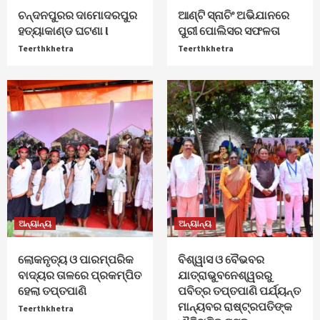
ଚନ୍ଦନପୁରର ଦାମୋଦରପୁର
ଆଣ୍ଟି ସ୍ନାଚିଂ ଅଭିଯାନରେ
ହତ୍ୟାକାଣ୍ଡ ଘଟଣା l
ପୁରୀ ପୋଲିସର ସଫଳତା
Teerthkhetra
Teerthkhetra
ଅନ୍ୟାନ୍ୟ
ଅନ୍ୟାନ୍ୟ
ଲୋକନୃତ୍ୟ ଓ ପାରମ୍ପରିକ
ବିଶ୍ୱାସ ଓ ବୈଭବର
ବାଦ୍ୟର ତାଳରେ ପ୍ରକମ୍ପିତ
ଯାତ୍ରାଭୁବନେଶ୍ୱରରୁ
ହେଲା ତପ୍ତପାଣି
ପବିତ୍ର ତପ୍ତପାଣି ପର୍ଯ୍ୟନ୍ତ
ମାନ୍ୟବର ରାଷ୍ଟ୍ରପତିଙ୍କ
Teerthkhetra