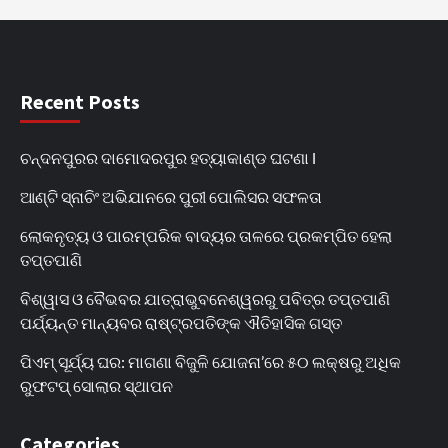
Recent Posts
ଚନ୍ଦନପୁରର ଦାମୋଦରପୁର ହତ୍ୟାକାଣ୍ଡ ଘଟଣା l
ଆଣ୍ଟି ସ୍ନାଚିଂ ଅଭିଯାନରେ ପୁରୀ ପୋଲିସର ସଫଳତା
ଲୋକନୃତ୍ୟ ଓ ପାରମ୍ପରିକ ବାଦ୍ୟର ତାଳରେ ପ୍ରକମ୍ପିତ ହେଲା
ତପ୍ତପାଣି
ବିଶ୍ୱାସ ଓ ବୈଭବର ଯାତ୍ରାଭୁବନେଶ୍ୱରରୁ ପବିତ୍ର ତପ୍ତପାଣି
ପର୍ଯ୍ୟନ୍ତ ମାନ୍ୟବର ରାଷ୍ଟ୍ରପତିଙ୍କ ଐତିହାସିକ ଗସ୍ତ
ପିଏମ୍ ସୂର୍ଯ୍ୟ ଘର: ମାଗଣା ବିଜୁଳି ଯୋଜନା’ରେ ୫୦ ଲକ୍ଷରୁ ଅଧିକ
ରୁଫଟପ୍ ସୋଲାର ସ୍ଥାପନ
Categories