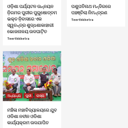
ଓଡ଼ିଶା ପର୍ଯ୍ୟଟନ ଉନ୍ନୟନ
ପଶୁପତିନାଥ ମନ୍ଦିରରେ
ନ଼ିଗମର ପୁରୀର ପୁରୁଷୋତ୍ତମ
ପହଞ୍ଚିଲା ନିମନ୍ତ୍ରଣ
ଭକ୍ତ ନ଼ିବାସରେ ଏକ
Teerthkhetra
ସ୍ୱତନ୍ତ୍ର ଶୁଦ୍ଧଶାକାହାରୀ
ଭୋଜନାଳୟ ଉଦଘାଟ଼ିତ
Teerthkhetra
ଅନ୍ୟାନ୍ୟ
ପୁରୀ
ରାଜ୍ୟ
ମହିଳା ମହାବିଦ୍ୟାଳୟରେ ଯୁବ
ଓଡିଶା ନବୀନ ଓଡିଶା
କାର୍ଯ୍ୟକ୍ରମ ଉଦଯାପିତ