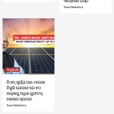
ଐତିହାସିକ ଗସ୍ତ
Teerthkhetra
ଅନ୍ୟାନ୍ୟ
ପିଏମ୍ ସୂର୍ଯ୍ୟ ଘର: ମାଗଣା
ବିଜୁଳି ଯୋଜନା’ରେ ୫୦
ଲକ୍ଷରୁ ଅଧିକ ରୁଫଟପ୍
ସୋଲାର ସ୍ଥାପନ
Teerthkhetra