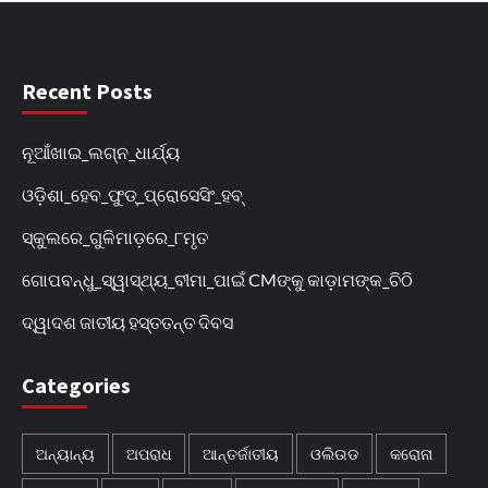
Recent Posts
ନୂଆଁଖାଇ_ଲଗ୍ନ_ଧାର୍ଯ୍ୟ
ଓଡ଼ିଶା_ହେବ_ଫୁଡ୍‌_ପ୍ରୋସେସିଂ_ହବ୍‌
ସ୍କୁଲରେ_ଗୁଳିମାଡ଼ରେ_୮ମୃତ
ଗୋପବନ୍ଧୁ_ସ୍ୱାସ୍ଥ୍ୟ_ବୀମା_ପାଇଁ CMଙ୍କୁ କାଡ଼ାମଙ୍କ_ଚିଠି
ଦ୍ୱାଦଶ ଜାତୀୟ ହସ୍ତତନ୍ତ ଦିବସ
Categories
ଅନ୍ୟାନ୍ୟ
ଅପରାଧ
ଆନ୍ତର୍ଜାତୀୟ
ଓଲିଉଡ
କରୋନା