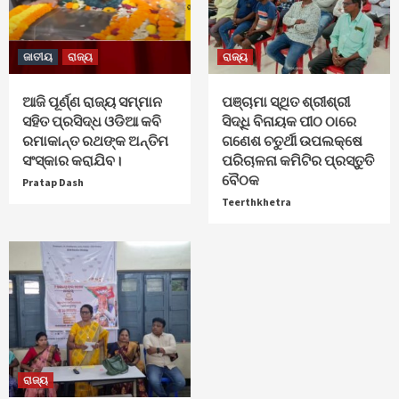
ଜାତୀୟ
ରାଜ୍ୟ
ରାଜ୍ୟ
ଆଜି ପୂର୍ଣ୍ଣ ରାଜ୍ୟ ସମ୍ମାନ
ପଞ୍ଚାମା ସ୍ଥିତ ଶ୍ରୀଶ୍ରୀ
ସହିତ ପ୍ରସିଦ୍ଧ ଓଡିଆ କବି
ସିଦ୍ଧି ବିନାୟକ ପୀଠ ଠାରେ
ରମାକାନ୍ତ ରଥଙ୍କ ଅନ୍ତିମ
ଗଣେଶ ଚତୁର୍ଥୀ ଉପଲକ୍ଷେ
ସଂସ୍କାର କରାଯିବ।
ପରିଚାଳନା କମିଟିର ପ୍ରସ୍ତୁତି
ବୈଠକ
Pratap Dash
Teerthkhetra
ରାଜ୍ୟ