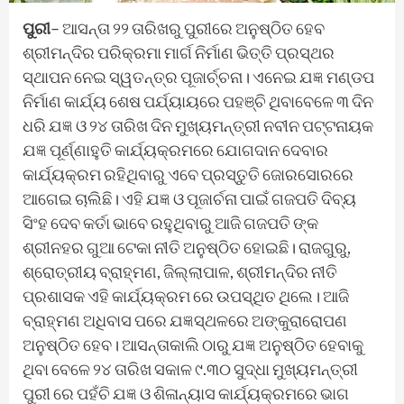
ପୁରୀ
– ଆସନ୍ତା ୨୨ ତାରିଖରୁ ପୁରୀରେ ଅନୁଷ୍ଠିତ ହେବ
ଶ୍ରୀମନ୍ଦିର ପରିକ୍ରମା ମାର୍ଗ ନିର୍ମାଣ ଭିତ୍ତି ପ୍ରସ୍ଥର
ସ୍ଥାପନ ନେଇ ସ୍ୱତନ୍ତ୍ର ପୂଜାର୍ଚ୍ଚନା। ଏନେଇ ଯଜ୍ଞ ମଣ୍ଡପ
ନିର୍ମାଣ କାର୍ଯ୍ୟ ଶେଷ ପର୍ଯ୍ୟାୟରେ ପହଞ୍ଚି ଥିବାବେଳେ ୩ ଦିନ
ଧରି ଯଜ୍ଞ ଓ ୨୪ ତାରିଖ ଦିନ ମୁଖ୍ୟମନ୍ତ୍ରୀ ନବୀନ ପଟ୍ଟନାୟକ
ଯଜ୍ଞ ପୂର୍ଣ୍ଣାହୁତି କାର୍ଯ୍ୟକ୍ରମରେ ଯୋଗଦାନ ଦେବାର
କାର୍ଯ୍ୟକ୍ରମ ରହିଥିବାରୁ ଏବେ ପ୍ରସ୍ତୁତି ଜୋରସୋରରେ
ଆଗେଇ ଚାଲିଛି। ଏହି ଯଜ୍ଞ ଓ ପୂଜାର୍ଚନା ପାଇଁ ଗଜପତି ଦିବ୍ୟ
ସିଂହ ଦେବ କର୍ତା ଭାବେ ରହୁଥିବାରୁ ଆଜି ଗଜପତି ଙ୍କ
ଶ୍ରୀନହର ଗୁଆ ଟେକା ନୀତି ଅନୁଷ୍ଠିତ ହୋଇଛି। ରାଜଗୁରୁ,
ଶ୍ରୋତ୍ରୀୟ ବ୍ରାହ୍ମଣ, ଜିଲ୍ଲାପାଳ, ଶ୍ରୀମନ୍ଦିର ନୀତି
ପ୍ରଶାସକ ଏହି କାର୍ଯ୍ୟକ୍ରମ ରେ ଉପସ୍ଥିତ ଥିଲେ। ଆଜି
ବ୍ରାହ୍ମଣ ଅଧିବାସ ପରେ ଯଜ୍ଞସ୍ଥଳରେ ଅଙ୍କୁରାରୋପଣ
ଅନୁଷ୍ଠିତ ହେବ। ଆସନ୍ତାକାଲି ଠାରୁ ଯଜ୍ଞ ଅନୁଷ୍ଠିତ ହେବାକୁ
ଥିବା ବେଳେ ୨୪ ତାରିଖ ସକାଳ ୯.୩୦ ସୁଦ୍ଧା ମୁଖ୍ୟମନ୍ତ୍ରୀ
ପୁରୀ ରେ ପହଁଚି ଯଜ୍ଞ ଓ ଶିଳାନ୍ୟାସ କାର୍ଯ୍ୟକ୍ରମରେ ଭାଗ