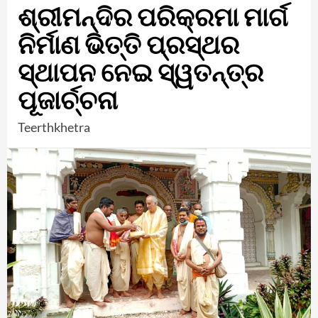
ଶ୍ରୀମନ୍ଦିର ପରିକ୍ରମା ମାର୍ଗ
ନିର୍ମାଣ ଭିତ୍ତି ପ୍ରସ୍ଥର
ସ୍ଥାପନ ନେଇ ସ୍ୱତନ୍ତ୍ର
ପୂଜାର୍ଚ୍ଚନା
Teerthkhetra