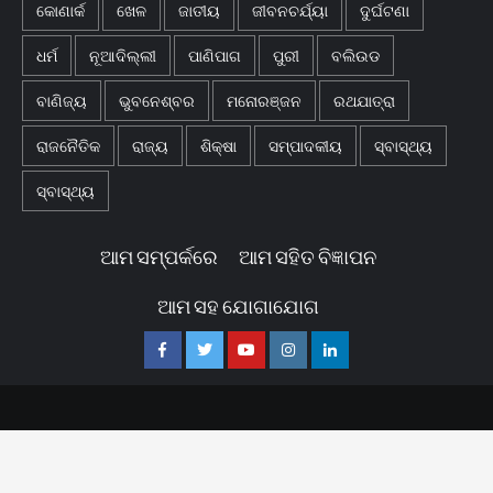
କୋଣାର୍କ
ଖେଳ
ଜାତୀୟ
ଜୀବନଚର୍ଯ୍ୟା
ଦୁର୍ଘଟଣା
ଧର୍ମ
ନୂଆଦିଲ୍ଲୀ
ପାଣିପାଗ
ପୁରୀ
ବଲିଉଡ
ବାଣିଜ୍ୟ
ଭୁବନେଶ୍ବର
ମନୋରଞ୍ଜନ
ରଥଯାତ୍ରା
ରାଜନୈତିକ
ରାଜ୍ୟ
ଶିକ୍ଷା
ସମ୍ପାଦକୀୟ
ସ୍ବାସ୍ଥ୍ୟ
ସ୍ବାସ୍ଥ୍ୟ
ଆମ ସମ୍ପର୍କରେ
ଆମ ସହିତ ବିଜ୍ଞାପନ
ଆମ ସହ ଯୋଗାଯୋଗ
Facebook
Twitter
Youtube
Instagram
Linkedin