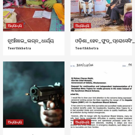
ଅନ୍ୟାନ୍ୟ
ଅନ୍ୟାନ୍ୟ
ନୂଆଁଖାଇ_ଲଗ୍ନ_ଧାର୍ଯ୍ୟ
ଓଡ଼ିଶା_ହେବ_ଫୁଡ୍‌_ପ୍ରୋସେସିଂ_ହ
Teerthkhetra
Teerthkhetra
ଅନ୍ୟାନ୍ୟ
ଅନ୍ୟାନ୍ୟ