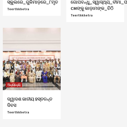
ସ୍କୁଲରେ_ଗୁଳିମାଡ଼ରେ_୮ମୃତ
ଗୋପବନ୍ଧୁ_ସ୍ୱାସ୍ଥ୍ୟ_ବୀମା_ପ
CMଙ୍କୁ କାଡ଼ାମଙ୍କ_ଚିଠି
Teerthkhetra
Teerthkhetra
ଅନ୍ୟାନ୍ୟ
ଦ୍ୱାଦଶ ଜାତୀୟ ହସ୍ତତନ୍ତ
ଦିବସ
Teerthkhetra