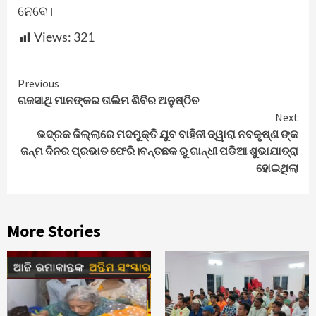
ନେବେ।
Views:
321
Continue
Previous
ଗଜସାଥି ମାନଙ୍କର ତାଲିମ ଶିବିର ଅନୁଷ୍ଠିତ
Reading
Next
ଭଦ୍ରକ ଜିଲ୍ଲାରେ ମଦମୁକ୍ତି ଯୁବ ବାହିନୀ ଦ୍ୱାରା ନବକୃଷ୍ଣ ଙ୍କ
ଜନ୍ମ ଦିନର ପ୍ରଭାତ ଫେରି।ବନ୍ତଛକ ରୁ ଗାନ୍ଧୀ ପଡିଆ ଶୁଭାଯାତ୍ରା
ହୋଇଥିଲା
More Stories