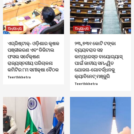
ଅନ୍ୟାନ୍ୟ
ଅନ୍ୟାନ୍ୟ
ଏଗ୍ରିଷ୍ଟାକ୍‌- ଓଡ଼ିଶାର କୃଷକ
୨୩,୭୩୧ କୋଟି ଟଙ୍କା
ପଞ୍ଜୀକରଣ ଏବଂ ଡିଜିଟାଲ
ବ୍ୟୟବରାଦ ସହ
ଫସଲ ସର୍ବେକ୍ଷଣ
କମ୍ପ୍ରେସ୍ଡ ବାୟୋଗ୍ୟାସ୍
ରାଜ୍ୟସ୍ତରୀୟ ପରିଚାଳନା
ପାଇଁ ଜାତୀୟ ସମନ୍ୱିତ
କମିଟିର ୮ମ ସମୀକ୍ଷା ବୈଠକ
ଯୋଜନା-ଗୋବର୍ଦ୍ଧନକୁ
କ୍ୟାବିନେଟ୍‌ ମଞ୍ଜୁରି
Teerthkhetra
Teerthkhetra