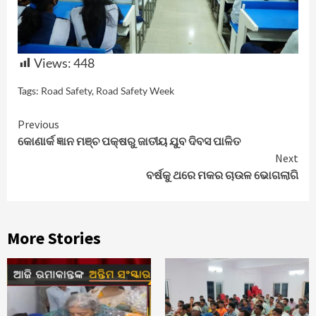
Views:
448
Tags:
Road Safety
,
Road Safety Week
Continue
Previous
କୋଣାର୍କ ଜ୍ଞାନ ମଞ୍ଚ ପକ୍ଷରୁ ଜାତୀୟ ଯୁବ ଦିବସ ପାଳିତ
Reading
Next
ବର୍ଷକୁ ଥରେ ମକର ଚାଉଳ ଭୋଗଲାଗି
More Stories