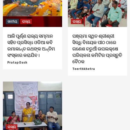
ଜାତୀୟ
ରାଜ୍ୟ
ରାଜ୍ୟ
ଆଜି ପୂର୍ଣ୍ଣ ରାଜ୍ୟ ସମ୍ମାନ
ପଞ୍ଚାମା ସ୍ଥିତ ଶ୍ରୀଶ୍ରୀ
ସହିତ ପ୍ରସିଦ୍ଧ ଓଡିଆ କବି
ସିଦ୍ଧି ବିନାୟକ ପୀଠ ଠାରେ
ରମାକାନ୍ତ ରଥଙ୍କ ଅନ୍ତିମ
ଗଣେଶ ଚତୁର୍ଥୀ ଉପଲକ୍ଷେ
ସଂସ୍କାର କରାଯିବ।
ପରିଚାଳନା କମିଟିର ପ୍ରସ୍ତୁତି
ବୈଠକ
Pratap Dash
Teerthkhetra
ରାଜ୍ୟ