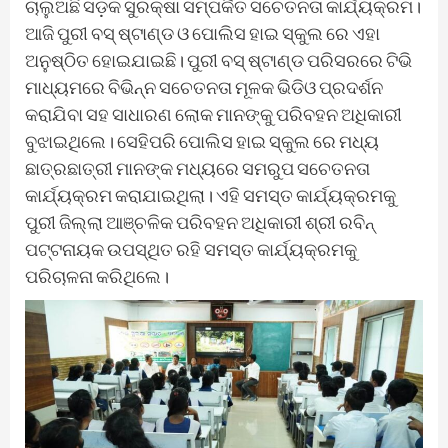
ଚାଲୁଅଛି ସଡ଼କ ସୁରକ୍ଷା ସମ୍ପର୍କିତ ସଚେତନତା କାର୍ଯ୍ୟକ୍ରମ।
ଆଜି ପୁରୀ ବସ୍ ଷ୍ଟାଣ୍ଡ ଓ ପୋଲିସ ହାଇ ସ୍କୁଲ ରେ ଏହା
ଅନୁଷ୍ଠିତ ହୋଇଯାଇଛି। ପୁରୀ ବସ୍ ଷ୍ଟାଣ୍ଡ ପରିସରରେ ଟିଭି
ମାଧ୍ୟମରେ ବିଭିନ୍ନ ସଚେତନତା ମୂଳକ ଭିଡିଓ ପ୍ରଦର୍ଶନ
କରାଯିବା ସହ ସାଧାରଣ ଲୋକ ମାନଙ୍କୁ ପରିବହନ ଅଧିକାରୀ
ବୁଝାଇଥିଲେ। ସେହିପରି ପୋଲିସ ହାଇ ସ୍କୁଲ ରେ ମଧ୍ୟ
ଛାତ୍ରଛାତ୍ରୀ ମାନଙ୍କ ମଧ୍ୟରେ ସମରୁପ ସଚେତନତା
କାର୍ଯ୍ୟକ୍ରମ କରାଯାଇଥିଲା। ଏହି ସମସ୍ତ କାର୍ଯ୍ୟକ୍ରମକୁ
ପୁରୀ ଜିଲ୍ଲା ଆଞ୍ଚଳିକ ପରିବହନ ଅଧିକାରୀ ଶ୍ରୀ ରବିନ୍
ପଟ୍ଟନାୟକ ଉପସ୍ଥିତ ରହି ସମସ୍ତ କାର୍ଯ୍ୟକ୍ରମକୁ
ପରିଚାଳନା କରିଥିଲେ।