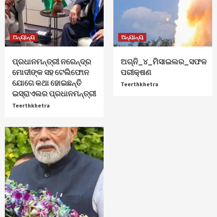
ଅନ୍ୟାନ୍ୟ
ଅନ୍ୟାନ୍ୟ
ପ୍ରଧାନମନ୍ତ୍ରୀ ନରେନ୍ଦ୍ର
ଅଗ୍ନି_୪_ମିସାଇଲର_ସଫଳ
ମୋଦୀଙ୍କ ସହ ଟେଲିଫୋନ
ପରୀକ୍ଷଣ
ଯୋଗେ କଥା ହୋଇଛନ୍ତି
Teerthkhetra
ଇସ୍ରାଏଲର ପ୍ରଧାନମନ୍ତ୍ରୀ
Teerthkhetra