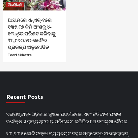
ଅନ୍ୟାନ୍ୟ
ଆସାମରେ ଏନ୍ଏଚ୍-୧୫ର
୧୩୫.୮୭ କିମି ଅଂଶକୁ ୪-
ଲେନ୍‌ରେ ପରିଣତ କରିବାକୁ
₹୮,୯୭୦.୨୦ କୋଟିର
ପ୍ରକଳ୍ପ ଅନୁମୋଦିତ
Teerthkhetra
Recent Posts
ଏଗ୍ରିଷ୍ଟାକ୍‌- ଓଡ଼ିଶାର କୃଷକ ପଞ୍ଜୀକରଣ ଏବଂ ଡିଜିଟାଲ ଫସଲ
ସର୍ବେକ୍ଷଣ ରାଜ୍ୟସ୍ତରୀୟ ପରିଚାଳନା କମିଟିର ୮ମ ସମୀକ୍ଷା ବୈଠକ
୨୩,୭୩୧ କୋଟି ଟଙ୍କା ବ୍ୟୟବରାଦ ସହ କମ୍ପ୍ରେସ୍ଡ ବାୟୋଗ୍ୟାସ୍