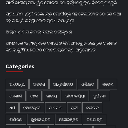
ପାଇଁ ଜାତୀୟ ସମନ୍ୱିତ ଯୋଜନା-ଗୋବର୍ଦ୍ଧନକୁ କ୍ୟାବିନେଟ୍‌ ମଞ୍ଜୁରି
ପ୍ରଧାନମନ୍ତ୍ରୀ ନରେନ୍ଦ୍ର ମୋଦୀଙ୍କ ସହ ଟେଲିଫୋନ ଯୋଗେ କଥା
ହୋଇଛନ୍ତି ଇସ୍ରାଏଲର ପ୍ରଧାନମନ୍ତ୍ରୀ
ଅଗ୍ନି_୪_ମିସାଇଲର_ସଫଳ ପରୀକ୍ଷଣ
ଆସାମରେ ଏନ୍ଏଚ୍-୧୫ର ୧୩୫.୮୭ କିମି ଅଂଶକୁ ୪-ଲେନ୍‌ରେ ପରିଣତ
କରିବାକୁ ₹୮,୯୭୦.୨୦ କୋଟିର ପ୍ରକଳ୍ପ ଅନୁମୋଦିତ
Categories
ଅନ୍ୟାନ୍ୟ
ଅପରାଧ
ଆନ୍ତର୍ଜାତୀୟ
ଓଲିଉଡ
କରୋନା
କୋଣାର୍କ
ଖେଳ
ଜାତୀୟ
ଜୀବନଚର୍ଯ୍ୟା
ଦୁର୍ଘଟଣା
ଧର୍ମ
ନୂଆଦିଲ୍ଲୀ
ପାଣିପାଗ
ପୁରୀ
ବଲିଉଡ
ବାଣିଜ୍ୟ
ଭୁବନେଶ୍ବର
ମନୋରଞ୍ଜନ
ରଥଯାତ୍ରା