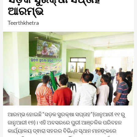
ଆରମ୍ଭ
Teerthkhetra
ଆରମ୍ଭ ହୋଇଛି “ସଡ଼କ ସୁରକ୍ଷା ସପ୍ତାହ”(ଜାନୁଆରୀ ୧୧ ରୁ
ଜାନୁଆରୀ ୧୭)। ଏହି ଅବସରରେ ପୁରୀ ଆଞ୍ଚଳିକ ପରିବହନ
କାର୍ଯ୍ୟାଳୟ ଦ୍ଵାରା ସହରର ବିଭିନ୍ନ ସ୍ଥାନ ମାନଙ୍କରେ