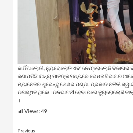
କାର୍ଡିଆଲୋଜୀ, ନ୍ୟୁରୋଲୋଜି ଏବଂ ନେଫ୍ରୋଲୋଜି ବିଭାଗର 
ଜଣାପଡିଛି।ଅନ୍ୟ ମାନଙ୍କ ମଧ୍ୟରେ ଭେଷଜ ବିଭାଗର ଆସୋ
ମ୍ୟାନେଜର ଶୁଭେନ୍ଦୁ ଶେଖର ପଣ୍ଡା, ପ୍ରଭାତ ନଳିନୀ ସ୍ୱାଇ
ଉପସ୍ଥିତ ଥିଲେ। ଉଦଘାଟନୀ ହେବା ପରେ ନ୍ୟୁରୋଲୋଜି ଡାକ୍
।
Views:
49
Continue
Previous