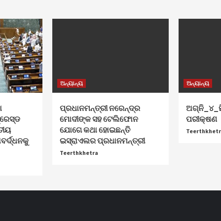
ଅନ୍ୟାନ୍ୟ
ଅନ୍ୟାନ୍ୟ
ା
ପ୍ରଧାନମନ୍ତ୍ରୀ ନରେନ୍ଦ୍ର
ଅଗ୍ନି_୪
୍ରେସ୍ଡ
ମୋଦୀଙ୍କ ସହ ଟେଲିଫୋନ
ପରୀକ୍ଷଣ
ତୀୟ
ଯୋଗେ କଥା ହୋଇଛନ୍ତି
Teerthkhet
ର୍ଦ୍ଧନକୁ
ଇସ୍ରାଏଲର ପ୍ରଧାନମନ୍ତ୍ରୀ
Teerthkhetra