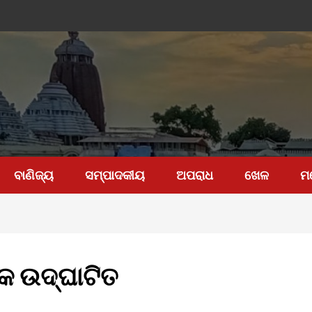
ବାଣିଜ୍ୟ
ସମ୍ପାଦକୀୟ
ଅପରାଧ
ଖେଳ
ମ
ିକ ଉଦ୍ଘାଟିତ