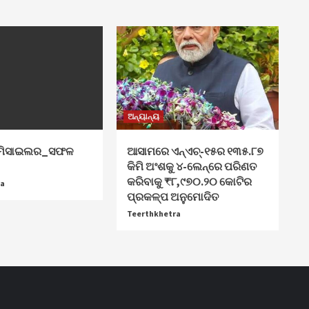
ଅନ୍ୟାନ୍ୟ
_ମିସାଇଲର_ସଫଳ
ଆସାମରେ ଏନ୍ଏଚ୍-୧୫ର ୧୩୫.୮୭
କିମି ଅଂଶକୁ ୪-ଲେନ୍‌ରେ ପରିଣତ
କରିବାକୁ ₹୮,୯୭୦.୨୦ କୋଟିର
ra
ପ୍ରକଳ୍ପ ଅନୁମୋଦିତ
Teerthkhetra