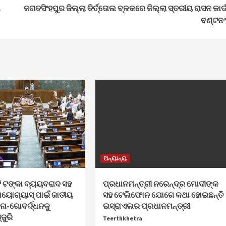
ା
ଜଗତସିଂହପୁର ଜିଲ୍ଲା ତିର୍ତ୍ତୋଲ ବ୍ଳକରେ ଜିଲ୍ଲା ସ୍ତରୀୟ ରାସନ କାର୍
ବଣ୍ଟନ
ଅନ୍ୟାନ୍ୟ
 ଟଙ୍କା ବ୍ୟୟବରାଦ ସହ
ପ୍ରଧାନମନ୍ତ୍ରୀ ନରେନ୍ଦ୍ର ମୋଦୀଙ୍କ
ାୟୋଗ୍ୟାସ୍ ପାଇଁ ଜାତୀୟ
ସହ ଟେଲିଫୋନ ଯୋଗେ କଥା ହୋଇଛନ୍ତି
ା-ଗୋବର୍ଦ୍ଧନକୁ
ଇସ୍ରାଏଲର ପ୍ରଧାନମନ୍ତ୍ରୀ
୍ଜୁରି
Teerthkhetra