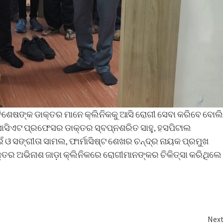
ବିଶେଷଙ୍କ ଡାକ୍ତର ମାନେ କ୍ଲିନିକକୁ ଆସି ରୋଗୀ ସେବା କରିବେ ବୋଲି
ସିଏଟ ପ୍ରଫେସର ଡାକ୍ତର ସ୍ବପ୍ନଶରିତ ସାହୁ, ହସପିଟାଲ
ଁ ଓ ସଙ୍ଗୀତା ସାମଲ, ଫାର୍ମାସିଷ୍ଟ ଶେଖର ଚନ୍ଦ୍ର ନାୟକ ପ୍ରମୁଖ
ତର ଅଭିନାଶ ଜାଡ଼ା କ୍ଲିନିକରେ ରୋଗୀମାନଙ୍କର ଚିକିତ୍ସା କରିଥିଲେ
Nex