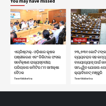
You may have missed
ଅନ୍ୟାନ୍ୟ
ଅନ୍ୟାନ୍ୟ
ଏଗ୍ରିଷ୍ଟାକ୍‌- ଓଡ଼ିଶାର କୃଷକ
୨୩,୭୩୧ କୋଟି ଟଙ୍କ
ପଞ୍ଜୀକରଣ ଏବଂ ଡିଜିଟାଲ ଫସଲ
ବ୍ୟୟବରାଦ ସହ କମ୍ପ
ସର୍ବେକ୍ଷଣ ରାଜ୍ୟସ୍ତରୀୟ
ବାୟୋଗ୍ୟାସ୍ ପାଇଁ ଜା
ପରିଚାଳନା କମିଟିର ୮ମ ସମୀକ୍ଷା
ସମନ୍ୱିତ ଯୋଜନା-ଗୋବ
ବୈଠକ
କ୍ୟାବିନେଟ୍‌ ମଞ୍ଜୁରି
Teerthkhetra
Teerthkhetra