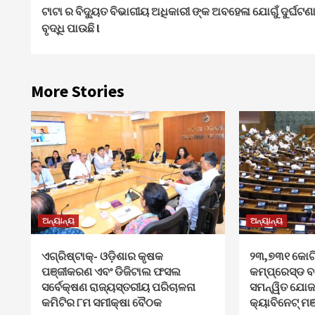
ଟାଟା ର ବିଦ୍ୟୁତ ବିଭାଗୀୟ ଅଧିକାରୀ ଙ୍କ ଅବହେଳା ଯୋଗୁଁ ଦୁର୍ଘଟଣ
Reading
ବୃଦ୍ଧି ପାଉଛି l
More Stories
ଅନ୍ୟାନ୍ୟ
ଅନ୍ୟାନ୍ୟ
ଏଗ୍ରିଷ୍ଟାକ୍‌- ଓଡ଼ିଶାର କୃଷକ
୨୩,୭୩୧ କୋଟି
ପଞ୍ଜୀକରଣ ଏବଂ ଡିଜିଟାଲ ଫସଲ
କମ୍ପ୍ରେସ୍ଡ ବ
ସର୍ବେକ୍ଷଣ ରାଜ୍ୟସ୍ତରୀୟ ପରିଚାଳନା
ସମନ୍ୱିତ ଯୋଜନ
କମିଟିର ୮ମ ସମୀକ୍ଷା ବୈଠକ
କ୍ୟାବିନେଟ୍‌ ମଞ