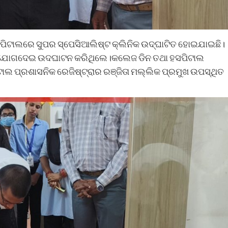
ପିଟାଲରେ ସୁପର ସ୍ପେସିଆଲିଷ୍ଟ କ୍ଲିନିକ ଉଦ୍ଘାଟିତ ହୋଇଯାଇଛି।
 ଭାବେ ଯୋଗଦେଇ ଉଦଘାଟନ କରିଥିଲେ।କଲେଜ ଡିନ ତଥା ହସପିଟାଲ
ଟାଲ ପ୍ରଶାସନିକ ରେଜିଷ୍ଟ୍ରାର ରଞ୍ଜିତା ମଲ୍ଲିକ ପ୍ରମୁଖ ଉପସ୍ଥିତ