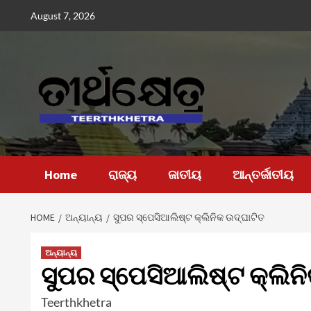
Skip
August 7, 2026
to
content
Home
ରାଜ୍ୟ
ଜାତୀୟ
ଆନ୍ତର୍ଜାତୀୟ
HOME
ଅନ୍ୟାନ୍ୟ
ସୁପର ସ୍ପେସିଆଲିଷ୍ଟ କ୍ଲିନିକ ଉଦ୍ଘାଟିତ
ଅନ୍ୟାନ୍ୟ
ସୁପର ସ୍ପେସିଆଲିଷ୍ଟ କ୍ଲିନ
Teerthkhetra