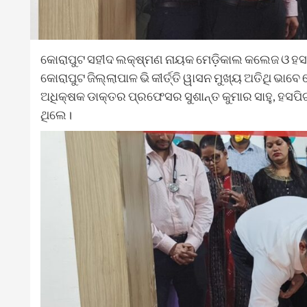
କୋରାପୁଟ ସହୀଦ ଲକ୍ଷ୍ମଣ ନାୟକ ମେଡ଼ିକାଲ କଲେଜ ଓ ହସ
କୋରାପୁଟ ଜିଲ୍ଲାପାଳ ଭି କୀର୍ତ୍ତି ୱାସନ ମୁଖ୍ୟ ଅତିଥି
ଅଧିକ୍ଷକ ଡାକ୍ତର ପ୍ରଫେସର ସୁଶାନ୍ତ କୁମାର ସାହୁ, ହସପି
ଥିଲେ।