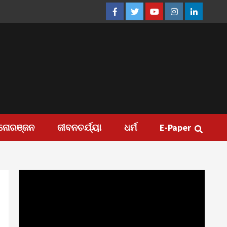
Facebook
Twitter
Youtube
Instagram
Linkedin
ନୋରଞ୍ଜନ
ଜୀବନଚର୍ଯ୍ୟା
ଧର୍ମ
E-Paper