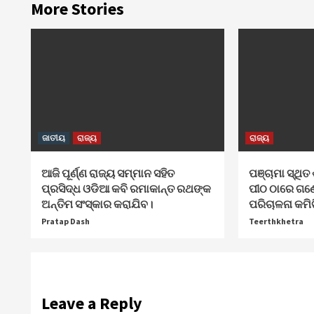
More Stories
ଜାତୀୟ
ରାଜ୍ୟ
ରାଜ୍ୟ
ଆଜି ପୂର୍ଣ୍ଣ ରାଜ୍ୟ ସମ୍ମାନ ସହିତ
ପଞ୍ଚାମା ସ୍ଥିତ 
ପ୍ରସିଦ୍ଧ ଓଡିଆ କବି ରମାକାନ୍ତ ରଥଙ୍କ
ପୀଠ ଠାରେ ଗଣ
ଅନ୍ତିମ ସଂସ୍କାର କରାଯିବ।
ପରିଚାଳନା କମି
Pratap Dash
Teerthkhetra
Leave a Reply