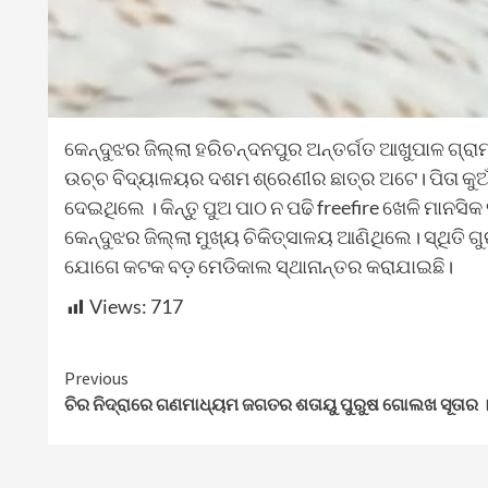
କେନ୍ଦୁଝର ଜିଲ୍ଲା ହରିଚନ୍ଦନପୁର ଅନ୍ତର୍ଗତ ଆଖୁପାଳ ଗ୍ରା
ଉଚ୍ଚ ବିଦ୍ୟାଳୟର ଦଶମ ଶ୍ରେଣୀର ଛାତ୍ର ଅଟେ। ପିତା କୁଅଁ
ଦେଇଥିଲେ । କିନ୍ତୁ ପୁଅ ପାଠ ନ ପଢି freefire ଖେଳି ମାନସି
କେନ୍ଦୁଝର ଜିଲ୍ଲା ମୁଖ୍ୟ ଚିକିତ୍ସାଳୟ ଆଣିଥିଲେ। ସ୍ଥିତି
ଯୋଗେ କଟକ ବଡ଼ ମେଡିକାଲ ସ୍ଥାନାନ୍ତର କରାଯାଇଛି।
Views:
717
Continue
Previous
ଚିର ନିଦ୍ରାରେ ଗଣମାଧ୍ୟମ ଜଗତର ଶତାୟୁ ପୁରୁଷ ଗୋଲଖ ସୂତାର 
Reading