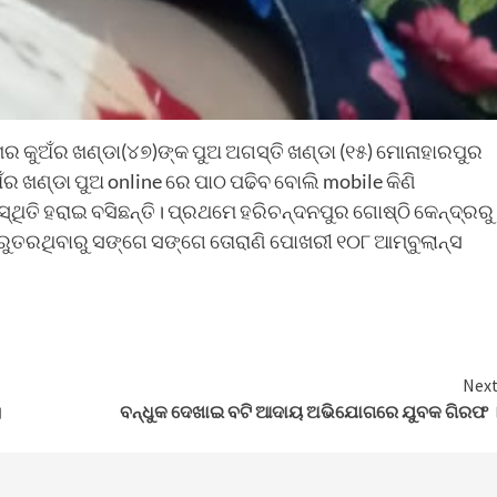
ମର କୁଅଁର ଖଣ୍ଡା(୪୭)ଙ୍କ ପୁଅ ଅଗସ୍ତି ଖଣ୍ଡା (୧୫) ମୋନାହାରପୁର
ର ଖଣ୍ଡା ପୁଅ online ରେ ପାଠ ପଢିବ ବୋଲି mobile କିଣି
କ ସ୍ଥିତି ହରାଇ ବସିଛନ୍ତି। ପ୍ରଥମେ ହରିଚନ୍ଦନପୁର ଗୋଷ୍ଠି କେନ୍ଦ୍ରରୁ
 ଗୁରୁତରଥିବାରୁ ସଙ୍ଗେ ସଙ୍ଗେ ତୋରାଣି ପୋଖରୀ ୧୦୮ ଆମ୍ବୁଲାନ୍ସ
Nex
।
ବନ୍ଧୁକ ଦେଖାଇ ବଟି ଆଦାୟ ଅଭିଯୋଗରେ ଯୁବକ ଗିରଫ 