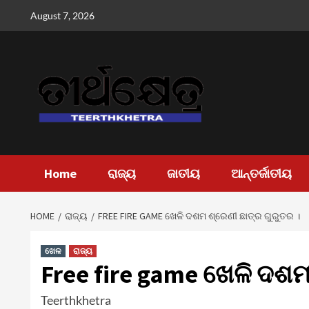
Skip
August 7, 2026
to
content
Home
ରାଜ୍ୟ
ଜାତୀୟ
ଆନ୍ତର୍ଜାତୀୟ
HOME
ରାଜ୍ୟ
FREE FIRE GAME ଖେଳି ଦଶମ ଶ୍ରେଣୀ ଛାତ୍ର ଗୁରୁତର ।
ଖେଳ
ରାଜ୍ୟ
Free fire game ଖେଳି ଦଶମ
Teerthkhetra