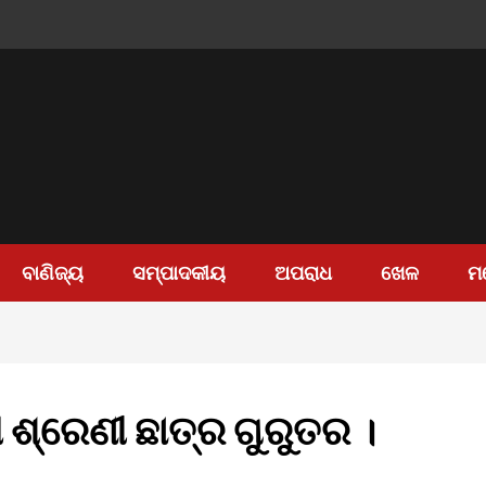
ବାଣିଜ୍ୟ
ସମ୍ପାଦକୀୟ
ଅପରାଧ
ଖେଳ
ମ
 ଶ୍ରେଣୀ ଛାତ୍ର ଗୁରୁତର ।