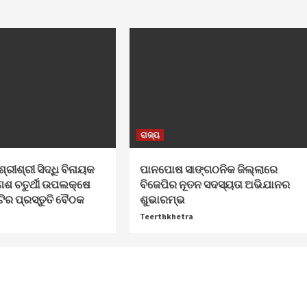
ରାଜ୍ୟ
ଶ୍ରୀଶ୍ରୀ ସିଦ୍ଧି ବିନାୟକ
ପାନପୋଷ ସାଙ୍ଗଠନିକ ଜିଲ୍ଲାରେ
େଶ ଚତୁର୍ଥୀ ଉପଲକ୍ଷେ
ବିଜେପିର ନୂତନ ସଦସ୍ୟତା ଅଭିଯାନର
ଟିର ପ୍ରସ୍ତୁତି ବୈଠକ
ଶୁଭାରମ୍ଭ
Teerthkhetra