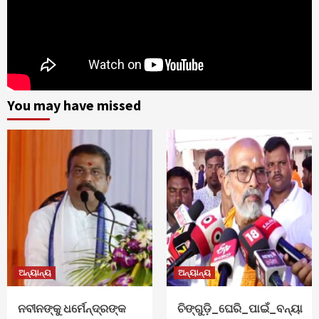
You may have missed
ଅନ୍ୟାନ୍ୟ
ଅନ୍ୟାନ୍ୟ
ନବୀନଙ୍କୁ ଧର୍ମେନ୍ଦ୍ରଙ୍କ
ଚିଙ୍ଗୁଡ଼ି_ଘେରି_ପାଇଁ_ବନ୍ୟା