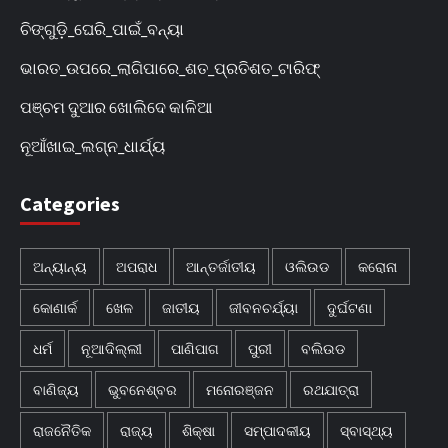
ଚିଙ୍ଗୁଡ଼ି_ଘେରି_ପାଇଁ_ବନ୍ୟା
ଭାରତ_ଉପରେ_ଲାଗିପାରେ_ଶତ_ପ୍ରତିଶତ_ଟାରିଫ୍
ପଞ୍ଚମ ଦୁଆର ଖୋଲିଦେ କାଳିଆ
ନୂଆଁଖାଇ_ଲଗ୍ନ_ଧାର୍ଯ୍ୟ
Categories
ଅନ୍ୟାନ୍ୟ
ଅପରାଧ
ଆନ୍ତର୍ଜାତୀୟ
ଓଲିଉଡ
କରୋନା
କୋଣାର୍କ
ଖେଳ
ଜାତୀୟ
ଜୀବନଚର୍ଯ୍ୟା
ଦୁର୍ଘଟଣା
ଧର୍ମ
ନୂଆଦିଲ୍ଲୀ
ପାଣିପାଗ
ପୁରୀ
ବଲିଉଡ
ବାଣିଜ୍ୟ
ଭୁବନେଶ୍ବର
ମନୋରଞ୍ଜନ
ରଥଯାତ୍ରା
ରାଜନୈତିକ
ରାଜ୍ୟ
ଶିକ୍ଷା
ସମ୍ପାଦକୀୟ
ସ୍ବାସ୍ଥ୍ୟ