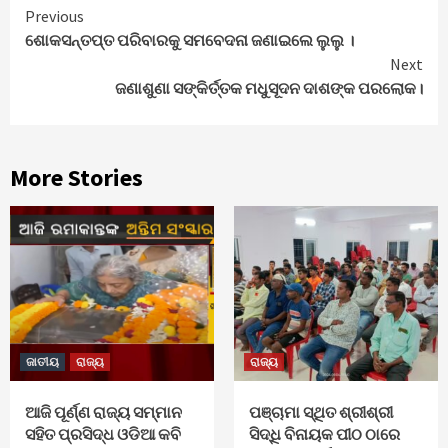
Continue
Previous
ଶୋକସନ୍ତପ୍ତ ପରିବାରକୁ ସମବେଦନା ଜଣାଇଲେ ଲୁଲୁ ।
Reading
Next
ଜଣାଶୁଣା ସଙ୍କିର୍ତ୍ତକ ମଧୁସୂଦନ ଦାଶଙ୍କ ପରଲୋକ।
More Stories
ଜାତୀୟ
ରାଜ୍ୟ
ରାଜ୍ୟ
ଆଜି ପୂର୍ଣ୍ଣ ରାଜ୍ୟ ସମ୍ମାନ
ପଞ୍ଚାମା ସ୍ଥିତ ଶ୍ରୀଶ୍ରୀ
ସହିତ ପ୍ରସିଦ୍ଧ ଓଡିଆ କବି
ସିଦ୍ଧି ବିନାୟକ ପୀଠ ଠାରେ