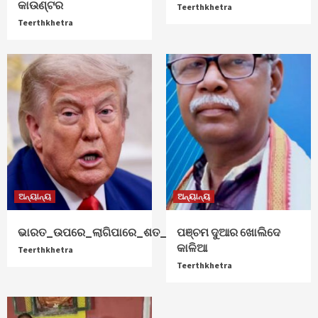
କାଉଣ୍ଟର
Teerthkhetra
Teerthkhetra
ଅନ୍ୟାନ୍ୟ
ଅନ୍ୟାନ୍ୟ
ଭାରତ_ଉପରେ_ଲାଗିପାରେ_ଶତ_ପ୍ରତିଶତ_ଟାରିଫ୍
ପଞ୍ଚମ ଦୁଆର ଖୋଲିଦେ
କାଳିଆ
Teerthkhetra
Teerthkhetra