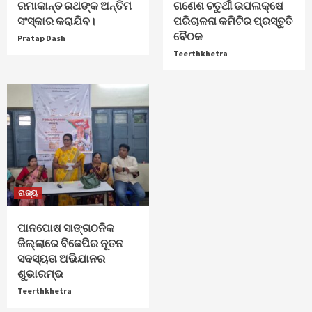
ରମାକାନ୍ତ ରଥଙ୍କ ଅନ୍ତିମ
ଗଣେଶ ଚତୁର୍ଥୀ ଉପଲକ୍ଷେ
ସଂସ୍କାର କରାଯିବ।
ପରିଚାଳନା କମିଟିର ପ୍ରସ୍ତୁତି
ବୈଠକ
Pratap Dash
Teerthkhetra
ରାଜ୍ୟ
ପାନପୋଷ ସାଙ୍ଗଠନିକ
ଜିଲ୍ଲାରେ ବିଜେପିର ନୂତନ
ସଦସ୍ୟତା ଅଭିଯାନର
ଶୁଭାରମ୍ଭ
Teerthkhetra