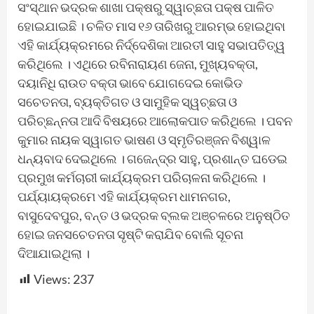
ସଂସ୍ଥାନ ଭଦ୍ରକ ଶାଖା ପକ୍ଷରୁ ସ୍ୱାଚ୍ଛତା ପକ୍ଷ ପାଳିତ
ହୋଇଯାଇଛି । ଚଳିତ ମାସ ୧୬ ତାରିଖରୁ ଆରମ୍ଭ ହୋଇଥିବା
ଏହି କାର୍ଯ୍ୟକ୍ରମରେ ନିର୍ଦ୍ଦେଶିକା ଆରତୀ ସାହୁ ସଭାପତିତ୍ୱ
କରିଥିଲେ । ଏଥିରେ ରବିନାରାୟଣ ଜେନା, ମୁଖ୍ୟବକ୍ତା,
ଦୟାନିଧି ରାଉତ ବକ୍ତା ଭାବେ ଯୋଗଦେଇ କୋଭିଡ
ସଚେତନତା, ବ୍ୟକ୍ତିଗତ ଓ ସାମୁହିକ ସ୍ୱଚ୍ଛତା ଓ
ପରିଚ୍ଛନ୍ନତା ଆଦି ବିଷୟରେ ଆଲୋକପାତ କରିଥିଲେ । ପବନ
କୁମାର ନାୟକ ସ୍ୱାଗତ ଭାଷଣ ଓ ସ୍ମୃତିରଞ୍ଜନ ବିଶ୍ୱାଳ
ଧନ୍ୟବାଦ ଦେଇଥିଲେ । ଗଜେନ୍ଦ୍ର ସାହୁ, ପ୍ରଶାନ୍ତ ଘଡେଇ
ପ୍ରମୁଖ କର୍ମଚାରୀ କାର୍ଯ୍ୟକ୍ରମ ପରିଚାଳନା କରିଥିଲେ ।
ପର୍ଯ୍ୟାୟକ୍ରମେ ଏହି କାର୍ଯ୍ୟକ୍ରମ ଧାମନଗର,
ବାସୁଦେବପୁର, ବନ୍ତ ଓ ଭଦ୍ରକ ବ୍ଲକ ଅଞ୍ଚଳରେ ଅନୁଷ୍ଠିତ
ହୋଇ ଜନସଚେତନତା ସୃଷ୍ଟି କରାଯିବ ବୋଲି ସୂଚନା
ଦିଆଯାଇଥିଲା ।
Views:
237