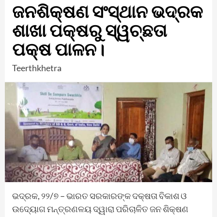
ଜନଶିକ୍ଷଣ ସଂସ୍ଥାନ ଭଦ୍ରକ
ଶାଖା ପକ୍ଷରୁ ସ୍ୱଚ୍ଛତା
ପକ୍ଷ ପାଳନ।
Teerthkhetra
ଭଦ୍ରକ, ୨୨/୭ – ଭାରତ ସରକାରଙ୍କ ଦକ୍ଷତା ବିକାଶ ଓ
ଉଦ୍ୟୋଗ ମନ୍ତ୍ରଣଳୟ ଦ୍ୱାରା ପରିଚାଳିତ ଜନ ଶିକ୍ଷଣ