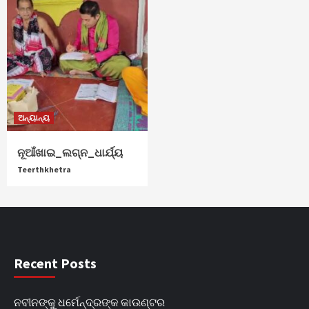
ଅନ୍ୟାନ୍ୟ
ନୂଆଁଖାଇ_ଲଗ୍ନ_ଧାର୍ଯ୍ୟ
Teerthkhetra
Recent Posts
ନବୀନଙ୍କୁ ଧର୍ମେନ୍ଦ୍ରଙ୍କ କାଉଣ୍ଟର