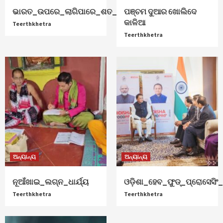
ଭାରତ_ଉପରେ_ଲାଗିପାରେ_ଶତ_ପ୍ରତିଶତ_ଟାରିଫ୍
ପଞ୍ଚମ ଦୁଆର ଖୋଲିଦେ
କାଳିଆ
Teerthkhetra
Teerthkhetra
ଅନ୍ୟାନ୍ୟ
ଅନ୍ୟାନ୍ୟ
ନୂଆଁଖାଇ_ଲଗ୍ନ_ଧାର୍ଯ୍ୟ
ଓଡ଼ିଶା_ହେବ_ଫୁଡ୍‌_ପ୍ରୋସେସିଂ_ହ
Teerthkhetra
Teerthkhetra