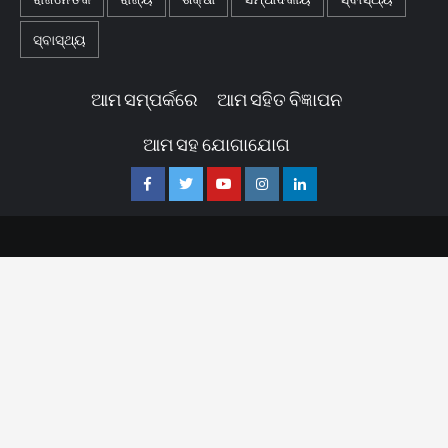
ସ୍ବାସ୍ଥ୍ୟ
ଆମ ସମ୍ପର୍କରେ
ଆମ ସହିତ ବିଜ୍ଞାପନ
ଆମ ସହ ଯୋଗାଯୋଗ
Facebook
Twitter
Youtube
Instagram
Linkedin