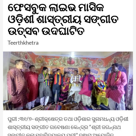
ଫେସବୁକ ଲାଇଭ ମାସିକ
ଓଡ଼ିଶୀ ଶାସ୍ତ୍ରୀୟ ସଙ୍ଗୀତ
ଉତ୍ସବ ଉଦଘାଟିତ
Teerthkhetra
ପୁରୀ :୩୧/୭- ଶ୍ରୀକ୍ଷେତ୍ର ତଥା ଓଡ଼ିଶାର ସୁନାମଧନ୍ୟ ଓଡ଼ିଶୀ
ଶାସ୍ତ୍ରୀୟ ସଙ୍ଗୀତ ଗବେଷଣା କେନ୍ଦ୍ର “ଶ୍ରୀ ଜଗନ୍ନାଥ
ସଙ୍ଗୀତ କଳା ମହାବିଦ୍ୟାଳୟ ପୁରୀ” ଦ୍ଵାରା ଆୟୋଜିତ