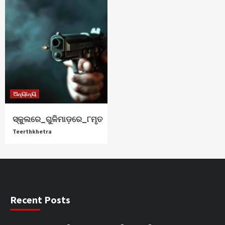
ଅନ୍ୟାନ୍ୟ
ସ୍କୁଲରେ_ଗୁଳିମାଡ଼ରେ_୮ମୃତ
Teerthkhetra
Recent Posts