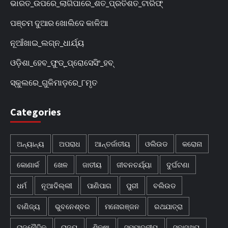
ଭାରତ_ଉପରେ_ଲାଗିପାରେ_ଶତ_ପ୍ରତିଶତ_ଟାରିଫ୍
ପଞ୍ଚମ ଦୁଆର ଖୋଲିଦେ କାଳିଆ
ନୂଆଁଖାଇ_ଲଗ୍ନ_ଧାର୍ଯ୍ୟ
ଓଡ଼ିଶା_ହେବ_ଫୁଡ୍‌_ପ୍ରୋସେସିଂ_ହବ୍‌
ସ୍କୁଲରେ_ଗୁଳିମାଡ଼ରେ_୮ମୃତ
Categories
ଅନ୍ୟାନ୍ୟ
ଅପରାଧ
ଆନ୍ତର୍ଜାତୀୟ
ଓଲିଉଡ
କରୋନା
କୋଣାର୍କ
ଖେଳ
ଜାତୀୟ
ଜୀବନଚର୍ଯ୍ୟା
ଦୁର୍ଘଟଣା
ଧର୍ମ
ନୂଆଦିଲ୍ଲୀ
ପାଣିପାଗ
ପୁରୀ
ବଲିଉଡ
ବାଣିଜ୍ୟ
ଭୁବନେଶ୍ବର
ମନୋରଞ୍ଜନ
ରଥଯାତ୍ରା
ରାଜନୈତିକ
ରାଜ୍ୟ
ଶିକ୍ଷା
ସମ୍ପାଦକୀୟ
ସ୍ବାସ୍ଥ୍ୟ