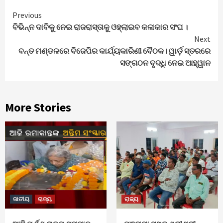
Continue
Previous
ବିଭିନ୍ନ ଦାବିକୁ ନେଇ ରାଜରାସ୍ତାକୁ ଓହ୍ଲାଇବ କଳାକାର ସଂଘ ।
Reading
Next
ବନ୍ତ ମଣ୍ଡଳରେ ବିଜେପିର କାର୍ଯ୍ୟକାରିଣୀ ବୈଠକ। ୱାର୍ଡ଼ ସ୍ତରରେ
ସଙ୍ଗଠନ ବୃଦ୍ଧି ନେଇ ଆହ୍ୱାନ
More Stories
ଜାତୀୟ
ରାଜ୍ୟ
ରାଜ୍ୟ