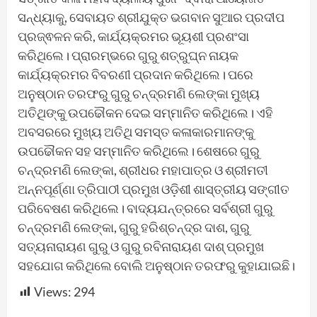
ସନ୍ଧ୍ୟାକୁ, ସେବାୟତ ଶ୍ରୀଯୁକ୍ତ ଭଗବାନ ସୁଆର ପ୍ରଦୀପ
ପ୍ରଜ୍ଵଳନ କରି, କାର୍ଯ୍ୟକ୍ରମର ଭୂୟଶୀ ପ୍ରଶଂସା
କରିଥିଲେ। ପ୍ରାରମ୍ଭରେ ଗୁରୁ ଶତ୍ରୁଘ୍ନ ନାୟକ
କାର୍ଯ୍ୟକ୍ରମର ବିବରଣୀ ପ୍ରଦାନ କରିଥିଲେ। ପରେ
ଅନୁଷ୍ଠାନ ତରଫରୁ ଗୁରୁ ଚନ୍ଦ୍ରମଣି ଲେଙ୍କା ମୁଖ୍ୟ
ଅତିଥିଙ୍କୁ ଉପଢୌକନ ଦେଇ ସମ୍ମାନିତ କରିଥିଲେ। ଏହି
ଅବସରରେ ମୁଖ୍ୟ ଅତିଥି ସମସ୍ତ କଳାକାରମାନଙ୍କୁ
ଉପଢୌକନ ସହ ସମ୍ମାନିତ କରିଥିଲେ। ଶେଷରେ ଗୁରୁ
ଚନ୍ଦ୍ରମଣି ଲେଙ୍କା, ଶ୍ରୀଧର ମହାପାତ୍ର ଓ ଶ୍ରୀମତୀ
ଅନ୍ନପୂର୍ଣ୍ଣା ତ୍ରିପାଠୀ ପ୍ରମୁଖ ଓଡ଼ିଶୀ ଶାସ୍ତ୍ରୀୟ ସଙ୍ଗୀତ
ପରିବେଷଣ କରିଥିଲେ। ବାଦ୍ୟଯନ୍ତ୍ରରେ ସର୍ବଶ୍ରୀ ଗୁରୁ
ଚନ୍ଦ୍ରମଣି ଲେଙ୍କା, ଗୁରୁ ହରିଶ୍ଚନ୍ଦ୍ର ଦାଶ, ଗୁରୁ
ସତ୍ୟନାରାୟଣ ଗୁରୁ ଓ ଗୁରୁ ରବିନାରାୟଣ ଦାଶ୍ ପ୍ରମୁଖ
ସହଯୋଗ କରିଥିଲେ ବୋଲି ଅନୁଷ୍ଠାନ ତରଫରୁ କୁହାଯାଇଛି।
Views:
294