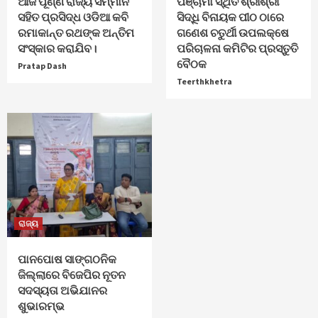
ଆଜି ପୂର୍ଣ୍ଣ ରାଜ୍ୟ ସମ୍ମାନ
ପଞ୍ଚାମା ସ୍ଥିତ ଶ୍ରୀଶ୍ରୀ
ସହିତ ପ୍ରସିଦ୍ଧ ଓଡିଆ କବି
ସିଦ୍ଧି ବିନାୟକ ପୀଠ ଠାରେ
ରମାକାନ୍ତ ରଥଙ୍କ ଅନ୍ତିମ
ଗଣେଶ ଚତୁର୍ଥୀ ଉପଲକ୍ଷେ
ସଂସ୍କାର କରାଯିବ।
ପରିଚାଳନା କମିଟିର ପ୍ରସ୍ତୁତି
ବୈଠକ
Pratap Dash
Teerthkhetra
ରାଜ୍ୟ
ପାନପୋଷ ସାଙ୍ଗଠନିକ
ଜିଲ୍ଲାରେ ବିଜେପିର ନୂତନ
ସଦସ୍ୟତା ଅଭିଯାନର
ଶୁଭାରମ୍ଭ