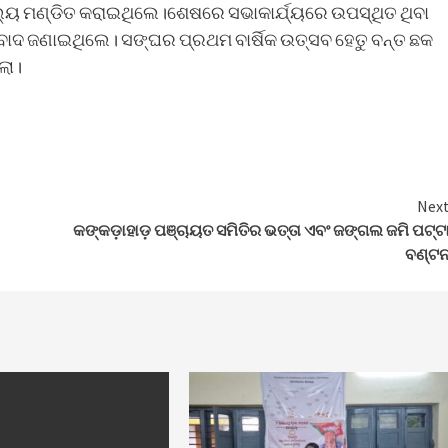
ଲ୍ୟ ମଣ୍ଡିତ କରାଇଥିଲେ।ଶେଷରେ ସଭାକାର୍ଯ୍ୟରେ ଉପସ୍ଥିତ ଥିବା
ବାଦ ଜଣାଇଥିଲେ। ସଙ୍ଘର ପ୍ରଥମ ବାର୍ଷିକ ଉତ୍ସବ ହେତୁ ବନ୍ତ ଛକ
ଲା।
Nex
କଙ୍କଡ଼ାହାଡ଼ ପଞ୍ଚାୟତ ସମିତିର ଭତ୍ତା ଏବଂ ଜଙ୍ଗଲ ଜମି ପଟ୍ଟ
ବଣ୍ଟ