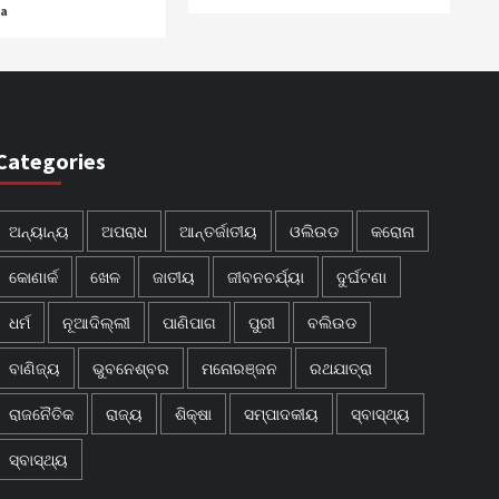
ra
Categories
ଅନ୍ୟାନ୍ୟ
ଅପରାଧ
ଆନ୍ତର୍ଜାତୀୟ
ଓଲିଉଡ
କରୋନା
କୋଣାର୍କ
ଖେଳ
ଜାତୀୟ
ଜୀବନଚର୍ଯ୍ୟା
ଦୁର୍ଘଟଣା
ଧର୍ମ
ନୂଆଦିଲ୍ଲୀ
ପାଣିପାଗ
ପୁରୀ
ବଲିଉଡ
ବାଣିଜ୍ୟ
ଭୁବନେଶ୍ବର
ମନୋରଞ୍ଜନ
ରଥଯାତ୍ରା
ରାଜନୈତିକ
ରାଜ୍ୟ
ଶିକ୍ଷା
ସମ୍ପାଦକୀୟ
ସ୍ବାସ୍ଥ୍ୟ
ସ୍ବାସ୍ଥ୍ୟ