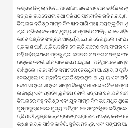
ଭଦ୍ରକ ଜିଲ୍ଲା ମିଡିଆ ଆସୋସିଏସନର ପ୍ରଥମ ବାର୍ଷିକ ଉତ୍
ସଙ୍ଘର ଉପଦେଷ୍ଟା ତଥା ବରିଷ୍ଠ ସାମ୍ବାଦିକ ରବି ନାରାୟଣ
ଜିଲ୍ଲାର ବରିଷ୍ଠ ସାମ୍ବାଦିକ ଜ୍ଞାନ ପାଣି ମହୋଦୟଙ୍କୁ ନିମ
ଶ୍ରୀ ତ୍ରିଲୋଚନ ମାଝୀ,ମୁଖ୍ୟ ସଂମ୍ମାନୀତ ଅତିଥି ଭାବେ ସହ
ଭାବେ ପଣ୍ଡିତ ସଂଗ୍ରାମ ଆଚାର୍ଯ୍ୟ ଯୋଗ ଦେଇଥିଲେ। ସଂଘର 
ପ୍ରକାଶ ପାଣି ,ପ୍ରିୟଦର୍ଶନୀ ବୋଇତି,ରାଜେଶ ଦାସ,ସଂଘର 
ରହି ସର୍ବପ୍ରଥମେ ପ୍ରଭୁ ଶ୍ରୀ ଜଗତର ନାଥ ଜଗନାଥଙ୍କ ଫ
ଉତ୍କଳ ଜନନୀ ଗୀତ ଗାନ କରାଯାଇଥିଲା। ଅତିଥିମାନେ ସାମ୍ବ
ରଖିଥିଲେ। ତାହା ସହିତ ସମାଜରେ ହେଉଥିବା ଅନ୍ୟାୟ ଓ ଦୁର୍ନୀ
ଦେଇଥିଲେ। ସାମ୍ବାଦିକ ପ୍ରତି ହେଉଥିବା ଅନ୍ୟାୟ ଏବଂ ଅବ
ଦେବା ସଙ୍ଗେ ସଙ୍ଗେ ସାମ୍ବାଦିକକୁ ସମାଜରେ ଉଚିତ ସମ୍ମାନ
ଲକ୍ଷ୍ୟ ଏବଂ ପ୍ରତିଶ୍ରୁତିଵଧ ବୋଲି ସଙ୍ଘର ସଭାପତି ମହ
ଜିଲ୍ଲାରେ ବହୁ ବରିଷ୍ଠ ଏବଂ ଯୁବ ସାମ୍ବାଦିକ ଉପସ୍ଥିତ ଥିଲ
ପୁଷ୍ପଗୁଚ୍ଛ ଦେଇ ମୁଖ୍ୟ ଅତିଥିମାନେ ସମ୍ବର୍ଦ୍ଧିତ କରିଥି
ତ୍ରିପାଠୀ ,ଶୁଭ୍ରକାନ୍ତ ରାଉତରାଏ,ରାଜେଶ ମହନ୍ତ, କମଳ ଲୋଚ
ଭୂଷଣ ନାୟକ,ସାହିଦ କାଦିରି, ସୁନିତା ମହନ୍ତ, ଏବଂ ସଙ୍ଘର