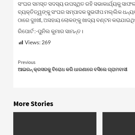
ସଂଘର ସମସ୍ତ ସଦସ୍ୟ ଉପସ୍ଥିତ ରହି ସଭାକାର୍ଯ୍ୟକୁ ସାଫ
ବ୍ୟକ୍ତିତ୍ୱଙ୍କୁ ସଂଘର ସମ୍ପାଦକ ସୁଭଦୀପ ମଲ୍ଲିକ ଧନ୍ୟ
ଠାରେ ଦୁଃଖୀ, ଅସହାୟ ଲୋକଙ୍କୁ ଖାଦ୍ୟ ବଣ୍ଟନ କରାଯାଇଥି
ରିପୋର୍ଟ :-ପୁନିଲ କୁମାର ସାମନ୍ତ।
Views:
269
Continue
Previous
ଆଇରନ୍ କ୍ରସରକୁ ବିରୋଧ କରି ଧାରଣାରେ ବସିଲେ ଗ୍ରାମବାସୀ
Reading
More Stories