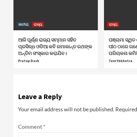
ଜାତୀୟ
ରାଜ୍ୟ
ରାଜ୍ୟ
ଆଜି ପୂର୍ଣ୍ଣ ରାଜ୍ୟ ସମ୍ମାନ ସହିତ
ପଞ୍ଚାମା ସ୍ଥିତ 
ପ୍ରସିଦ୍ଧ ଓଡିଆ କବି ରମାକାନ୍ତ ରଥଙ୍କ
ପୀଠ ଠାରେ ଗଣ
ଅନ୍ତିମ ସଂସ୍କାର କରାଯିବ।
ପରିଚାଳନା କମି
Pratap Dash
Teerthkhetra
Leave a Reply
Your email address will not be published.
Required
Comment
*