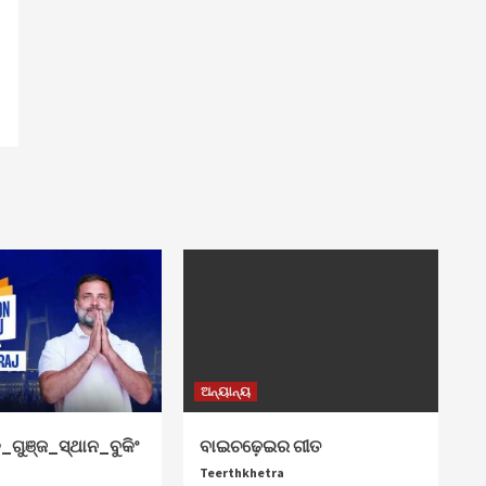
ଅନ୍ୟାନ୍ୟ
୍ଛା
_ଗୁଞ୍ଜ_ସ୍ଥାନ_ବୁକିଂ
ବାଇଚଢ଼େଇର ଗୀତ
Teerthkhetra