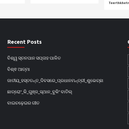
Teerthkhet
Recent Posts
ବିଶ୍ୱ ସ୍ତନପାନ ସପ୍ତାହ ପାଳିତ
ବିଶ୍ଵ ଆତ୍ମା
ଜାତୀୟ_ହସ୍ତତନ୍ତ_ଦିବସରେ_ପ୍ରଧାନମନ୍ତ୍ରୀ_ଶୁଭେଚ୍ଛା
ଛାତ୍ରୋଂ_କି_ଗୁଞ୍ଜ_ସ୍ଥାନ_ବୁକିଂ ବାତିଲ୍
ବାଇଚଢ଼େଇର ଗୀତ