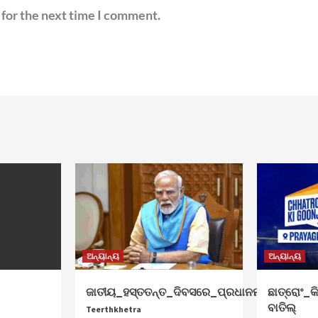
 for the next time I comment.
ଅନ୍ୟାନ୍ୟ
ଅନ୍ୟାନ୍ୟ
ଜାତୀୟ_ହସ୍ତତନ୍ତ_ଦିବସରେ_ପ୍ରଧାନମନ୍ତ୍ରୀ_ଶୁଭେଚ
ଛାତ୍ରୋଂ_କି
ବାତିଲ୍
Teerthkhetra