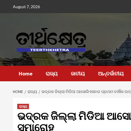
Skip
August 7, 2026
to
content
Home
ରାଜ୍ୟ
ଜାତୀୟ
ଆନ୍ତର୍ଜାତୀୟ
HOME
ରାଜ୍ୟ
ଭଦ୍ରକ ଜିଲ୍ଲା ମିଡିଆ ଆସୋସିଏସନର ପ୍ରଥମ ବାର୍ଷିକ ଉ
ରାଜ୍ୟ
ଭଦ୍ରକ ଜିଲ୍ଲା ମିଡିଆ ଆସୋ
ସମାରୋହ