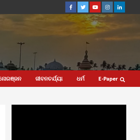
Facebook
Twitter
Youtube
Instagram
Linkedin
ନୋରଞ୍ଜନ
ଜୀବନଚର୍ଯ୍ୟା
ଧର୍ମ
E-Paper