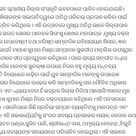
ସବ ସ୍ଥାନୀୟ ଜିଲ୍ଲା ସଂସ୍କୃତି ଭବନଠାରେ ପାଳିତ ହୋଇଯାଇଛି।
 ଖିଲାରଙ୍କ ସଭାପତିତ୍ୱରେ ଅତିଥି ପରିଚୟ ପ୍ରଦାନ କରିବା ପାଇଁ
ନ୍ତ୍ରିତ କରିଥିଲେ। ଏହି ଉତ୍ସବରେ ମୁଖ୍ୟ ଅତିଥି ଭାବେ ଜିଲ୍ଲାପାଳ
ିଦ ଭଗତ ସେନାର ଆବାହକ ସିତାଂଶୁ ଶେଖର ମହାପାତ୍ର ,ମୁଖ୍ୟ ବକ୍ତା
ଉପଦେଷ୍ଟା ତଥା ବରିଷ୍ଠ ସାମ୍ବାଦିକ ରବିନାରାୟଣ ଖିଲାର, ଜ୍ଞାନ
ସଭାପତି ମହେଶ କୁମାର ମିଶ୍ର,ସମ୍ପାଦକ ସୁଭଦୀପ ମଲ୍ଲିକ ଉପସ୍ଥିତ
ଟୋରେ ଦୀପ ପ୍ରଜ୍ୱଳନ କରିଥିଲେ। ପରେ ରାଜ୍ୟ ସଙ୍ଗୀତ ବନ୍ଦେ
ାଦିକ ମାନଙ୍କ ସୁରକ୍ଷା ଉପରେ ନିଜର ବହୁ ମୂଲ୍ୟ ମନ୍ତବ୍ୟ
ତି ବିରୋଧରେ ଲଢ଼ିବା ପାଇଁ ଯୁବ ସାମ୍ବାଦିକ ମାନଙ୍କୁ ଉପଦେଶ
ିଚାର ବିରୋଧରେ ଲଢେଇ କରି ସାମ୍ବାଦିକକୁ ତାର ମୌଳିକ ଅଧିକାର
 ଏବଂ ନ୍ୟାୟ ଦେବା ହିଁ ଭଦ୍ରକ ଜିଲ୍ଲା ମିଡିଆ ଆସୋସିଏସନର ମୂଳ
େଶ କୁମାର ମିଶ୍ର ନିଜର ବକ୍ତବ୍ୟରେ କହିଥିଲେ।ଏହି ଅବସରରେ
େ । ସର୍ବୋପରେ କିଛି ପ୍ରତିଭା ସମ୍ପନ ବ୍ୟକ୍ତିଙ୍କୁ ମାନପତ୍ର ଏବଂ
ଲେ। ଏହି ସଭାକାର୍ଯ୍ୟଟିକୁ ସଂଘର ସଦସ୍ୟ ପ୍ରଭାକର ନାୟକ, କେଦାର ନାଥ
ନ ପଣ୍ଡା,ସୁଜିତ ପାଣି, ଶ୍ରୀକାନ୍ତ ଦାଶ, ଅମୂଲ୍ୟ ବେହେରା ,ବିଭୁତି
 ଅନ୍ୟ ସଦସ୍ୟଙ୍କ ସହାୟତାରେ ପରିଚାଳିତ ହୋଇଥିଲା। ଏହି ସଭାରେ