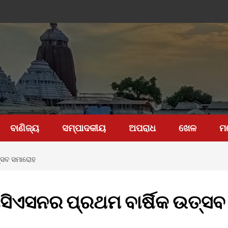
ବାଣିଜ୍ୟ
ସମ୍ପାଦକୀୟ
ଅପରାଧ
ଖେଳ
ମ
ତ୍ସବ ସମାରୋହ
ସିଏସନର ପ୍ରଥମ ବାର୍ଷିକ ଉତ୍ସବ