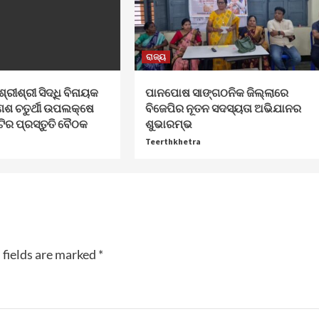
ରାଜ୍ୟ
ଶ୍ରୀଶ୍ରୀ ସିଦ୍ଧି ବିନାୟକ
ପାନପୋଷ ସାଙ୍ଗଠନିକ ଜିଲ୍ଲାରେ
େଶ ଚତୁର୍ଥୀ ଉପଲକ୍ଷେ
ବିଜେପିର ନୂତନ ସଦସ୍ୟତା ଅଭିଯାନର
ଟିର ପ୍ରସ୍ତୁତି ବୈଠକ
ଶୁଭାରମ୍ଭ
Teerthkhetra
 fields are marked
*