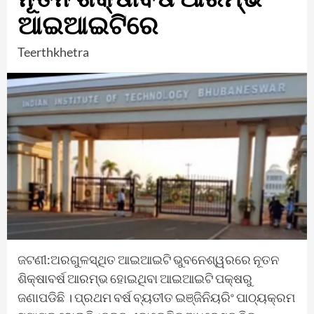
ଆଇଆଇଟିରେ
Teerthkhetra
ଜଟଣୀ:ଅରଗୁଳସ୍ଥିତ ଆଇଆଇଟି ଭୁବନେଶ୍ୱରରେ ନୂତନ
ଶିକ୍ଷାବର୍ଷ ଆରମ୍ଭ ହୋଇଥିବା ଆଇଆଇଟି ପକ୍ଷରୁ
ଜଣାପଡିଛି । ପ୍ରଥମ ବର୍ଷ ବ୍ୟତୀତ ଇଞ୍ଜିନିୟରିଂ ପାଠ୍ୟକ୍ରମ