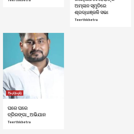
ଅମ୍ଳାନ ସ୍ମୃତିରେ
ଶ୍ରଦ୍ଧାଞ୍ଜଳି ସଭା
Teerthkhetra
ଅନ୍ୟାନ୍ୟ
ଘରେ ଘରେ
ତ୍ରିରଙ୍ଗା_ଅଭିଯାନ
Teerthkhetra