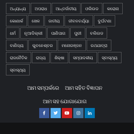
ଅନ୍ୟାନ୍ୟ
ଅପରାଧ
ଆନ୍ତର୍ଜାତୀୟ
ଓଲିଉଡ
କରୋନା
କୋଣାର୍କ
ଖେଳ
ଜାତୀୟ
ଜୀବନଚର୍ଯ୍ୟା
ଦୁର୍ଘଟଣା
ଧର୍ମ
ନୂଆଦିଲ୍ଲୀ
ପାଣିପାଗ
ପୁରୀ
ବଲିଉଡ
ବାଣିଜ୍ୟ
ଭୁବନେଶ୍ବର
ମନୋରଞ୍ଜନ
ରଥଯାତ୍ରା
ରାଜନୈତିକ
ରାଜ୍ୟ
ଶିକ୍ଷା
ସମ୍ପାଦକୀୟ
ସ୍ବାସ୍ଥ୍ୟ
ସ୍ବାସ୍ଥ୍ୟ
ଆମ ସମ୍ପର୍କରେ
ଆମ ସହିତ ବିଜ୍ଞାପନ
ଆମ ସହ ଯୋଗାଯୋଗ
Facebook
Twitter
Youtube
Instagram
Linkedin