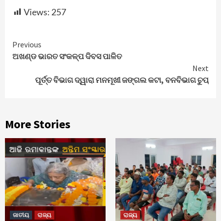
Views:
257
Continue
Previous
ଅଖଣ୍ଡ ଭାରତ ସଂକଳ୍ପ ଦିବସ ପାଳିତ
Reading
Next
ପୂର୍ତ୍ତ ବିଭାଗ ଦ୍ୱାରା ମନମୂଖୀ ଜଙ୍ଗଲ କଟା, ବନବିଭାଗ ଚୁପ୍
More Stories
ଜାତୀୟ
ରାଜ୍ୟ
ରାଜ୍ୟ