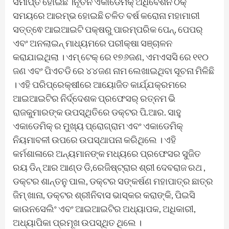
ସମାପ୍ତ ହୋଇଛି ।ନୂତନ ଏକାଡେମିକ୍ ଅଧିବେଶନ ଠିକ୍
ସମୟରେ ଆରମ୍ଭ ହୋଇଛି ଚଳିତ ବର୍ଷ କରୋନା ମହାମାରୀ
ସତ୍ତ୍ଵେ ଆଇଆଇଟି ପକ୍ଷରୁ ପାରମ୍ପରିକ ପେନ୍, ପେପର୍
ଏବଂ ଅନଲାଇନ୍ ମାଧ୍ୟମରେ ପରୀକ୍ଷା ସଞ୍ଚାଳନ
କରାଯାଇଥିଲା । ଏମ୍ ଟେକ୍ ରେ ୧୭୬ଜଣ, ଏମଏସସି ରେ ୧୧୦
ଜଣ ଏବଂ ପିଏଚଡି ରେ ୪୪ଜଣ ନାମ ଲେଖାଇଥିବା ସୂଚନା ମିଳିଛି
। ଏହି ପରିପ୍ରେକ୍ଷୀରେ ଆୟୋଜିତ କାର୍ଯ୍ଯକ୍ରମରେ
ଆଇଆଇଟିର ନିର୍ଦ୍ଦେଶକ ପ୍ରଫେସର୍ ରତ୍ନମ ଭି
ରାଜକୁମାରଙ୍କ ଉପସ୍ଥିତିରେ ଡକ୍ଟର ପି.ଆର. ସାହୁ
ଏକାଡେମିକ୍ ର ମୁଖ୍ୟ ପ୍ରୋଗ୍ରାମ ଏବଂ ଏକାଡେମିକ୍
ନିୟମାବଳୀ ଉପରେ ଉପସ୍ଥାପନା କରିଥିଲେ । ଏହି
କର୍ମଶାଳାରେ ଅନ୍ୟମାନଙ୍କ ମଧ୍ୟରେ ପ୍ରଫେସର ସୁଜିତ
ରୟ ଡିନ୍ ଆର ଆଣ୍ଡ ଡି,ରେଜିଷ୍ଟ୍ରାର ଶ୍ରୀ ଦେବରାଜ ରଥ ,
ଡକ୍ଟର ଶାନ୍ତନୁ ପାଲ, ଡକ୍ଟର ସଙ୍କର୍ଷଣ ମହାପାତ୍ର ଛାତ୍ର
ଜିମ୍ ଖାନା, ଡକ୍ଟର ଶ୍ରୀନିବାସ ଭାସ୍କର କରାଙ୍କି, ପିଇସି
କାଉନସେଲିଂ ଏବଂ ଆଇଆଇଟିର ଅଧ୍ୟାପକ, ଅଧିକାରୀ,
ଅଧ୍ୟାପିକା ପ୍ରମୂଖ ଉପସ୍ଥିତ ଥିଲେ ।