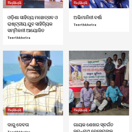
ଅନ୍ୟାନ୍ୟ
ଅନ୍ୟାନ୍ୟ
ଓଡ଼ିଶା ସାହିତ୍ୟ ମହୋତ୍ସବ ଓ
ଅଭିମାନିନୀ ବର୍ଷା
ରାଷ୍ଟ୍ରୀୟ ଯୁବ ସାହିତ୍ୟିକ
Teerthkhetra
ସମ୍ମିଳନୀ ଆୟୋଜିତ
Teerthkhetra
ଅନ୍ୟାନ୍ୟ
ଅନ୍ୟାନ୍ୟ
ଦାରୁ ଦେବତା
ଗାୟକ ଶେଖର ସ୍ବର୍ଗତ
ଜଗନ୍ନାଥ ବେହେରାଙ୍କ
Teerthkhetra