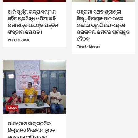
ଆଜି ପୂର୍ଣ୍ଣ ରାଜ୍ୟ ସମ୍ମାନ
ପଞ୍ଚାମା ସ୍ଥିତ ଶ୍ରୀଶ୍ରୀ
ସହିତ ପ୍ରସିଦ୍ଧ ଓଡିଆ କବି
ସିଦ୍ଧି ବିନାୟକ ପୀଠ ଠାରେ
ରମାକାନ୍ତ ରଥଙ୍କ ଅନ୍ତିମ
ଗଣେଶ ଚତୁର୍ଥୀ ଉପଲକ୍ଷେ
ସଂସ୍କାର କରାଯିବ।
ପରିଚାଳନା କମିଟିର ପ୍ରସ୍ତୁତି
ବୈଠକ
Pratap Dash
Teerthkhetra
ରାଜ୍ୟ
ପାନପୋଷ ସାଙ୍ଗଠନିକ
ଜିଲ୍ଲାରେ ବିଜେପିର ନୂତନ
ସଦସ୍ୟତା ଅଭିଯାନର