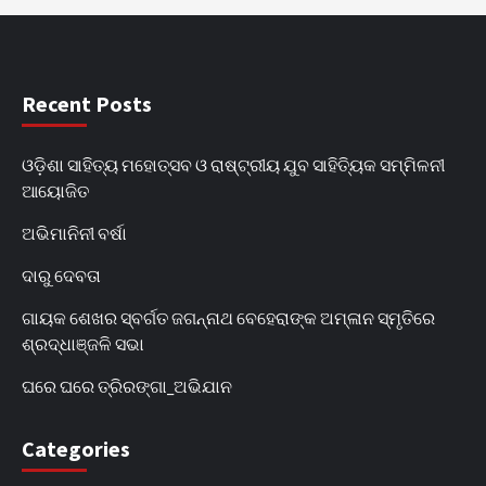
Recent Posts
ଓଡ଼ିଶା ସାହିତ୍ୟ ମହୋତ୍ସବ ଓ ରାଷ୍ଟ୍ରୀୟ ଯୁବ ସାହିତ୍ୟିକ ସମ୍ମିଳନୀ
ଆୟୋଜିତ
ଅଭିମାନିନୀ ବର୍ଷା
ଦାରୁ ଦେବତା
ଗାୟକ ଶେଖର ସ୍ବର୍ଗତ ଜଗନ୍ନାଥ ବେହେରାଙ୍କ ଅମ୍ଳାନ ସ୍ମୃତିରେ
ଶ୍ରଦ୍ଧାଞ୍ଜଳି ସଭା
ଘରେ ଘରେ ତ୍ରିରଙ୍ଗା_ଅଭିଯାନ
Categories