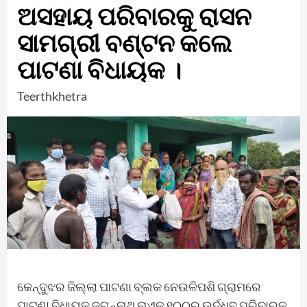
ଅସହାୟ ପରିବାରକୁ ରାସନ
ସାମଗ୍ରୀ ବଣ୍ଟନ କଲେ
ପାଟଣା ବିଧାୟକ ।
Teerthkhetra
କେନ୍ଦୁଝର ଜିଲ୍ଲା ପାଟଣା ବ୍ଲକ ନେଉଳିପଶି ଗ୍ରାମରେ
ପାଟଣା ବିଧାୟକ ଜଗନ୍ନାଥ ନାଏକ ୧୦୦ରୁ ଉର୍ଦ୍ଧ୍ବ ପରିବାରକୁ