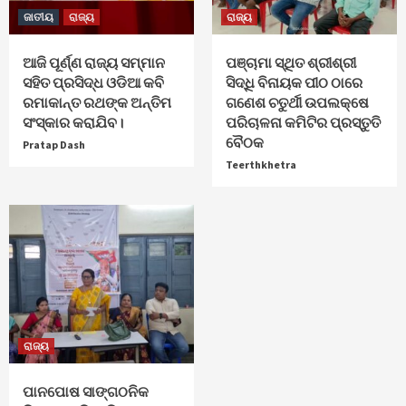
ଜାତୀୟ
ରାଜ୍ୟ
ରାଜ୍ୟ
ଆଜି ପୂର୍ଣ୍ଣ ରାଜ୍ୟ ସମ୍ମାନ
ପଞ୍ଚାମା ସ୍ଥିତ ଶ୍ରୀଶ୍ରୀ
ସହିତ ପ୍ରସିଦ୍ଧ ଓଡିଆ କବି
ସିଦ୍ଧି ବିନାୟକ ପୀଠ ଠାରେ
ରମାକାନ୍ତ ରଥଙ୍କ ଅନ୍ତିମ
ଗଣେଶ ଚତୁର୍ଥୀ ଉପଲକ୍ଷେ
ସଂସ୍କାର କରାଯିବ।
ପରିଚାଳନା କମିଟିର ପ୍ରସ୍ତୁତି
ବୈଠକ
Pratap Dash
Teerthkhetra
ରାଜ୍ୟ
ପାନପୋଷ ସାଙ୍ଗଠନିକ