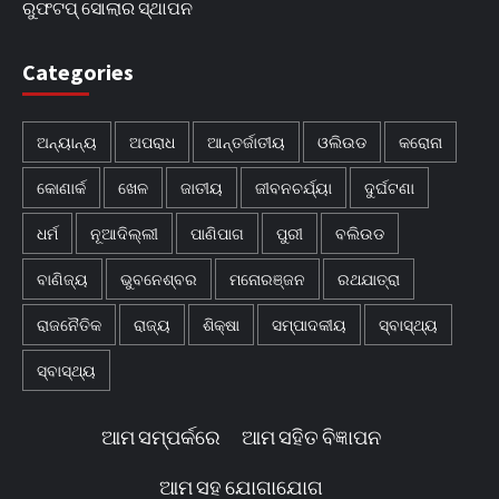
ରୁଫଟପ୍ ସୋଲାର ସ୍ଥାପନ
Categories
ଅନ୍ୟାନ୍ୟ
ଅପରାଧ
ଆନ୍ତର୍ଜାତୀୟ
ଓଲିଉଡ
କରୋନା
କୋଣାର୍କ
ଖେଳ
ଜାତୀୟ
ଜୀବନଚର୍ଯ୍ୟା
ଦୁର୍ଘଟଣା
ଧର୍ମ
ନୂଆଦିଲ୍ଲୀ
ପାଣିପାଗ
ପୁରୀ
ବଲିଉଡ
ବାଣିଜ୍ୟ
ଭୁବନେଶ୍ବର
ମନୋରଞ୍ଜନ
ରଥଯାତ୍ରା
ରାଜନୈତିକ
ରାଜ୍ୟ
ଶିକ୍ଷା
ସମ୍ପାଦକୀୟ
ସ୍ବାସ୍ଥ୍ୟ
ସ୍ବାସ୍ଥ୍ୟ
ଆମ ସମ୍ପର୍କରେ
ଆମ ସହିତ ବିଜ୍ଞାପନ
ଆମ ସହ ଯୋଗାଯୋଗ