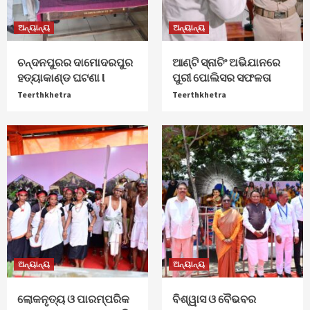
ଅନ୍ୟାନ୍ୟ
ଅନ୍ୟାନ୍ୟ
ଚନ୍ଦନପୁରର ଦାମୋଦରପୁର
ଆଣ୍ଟି ସ୍ନାଚିଂ ଅଭିଯାନରେ
ହତ୍ୟାକାଣ୍ଡ ଘଟଣା l
ପୁରୀ ପୋଲିସର ସଫଳତା
Teerthkhetra
Teerthkhetra
ଅନ୍ୟାନ୍ୟ
ଅନ୍ୟାନ୍ୟ
ଲୋକନୃତ୍ୟ ଓ ପାରମ୍ପରିକ
ବିଶ୍ୱାସ ଓ ବୈଭବର