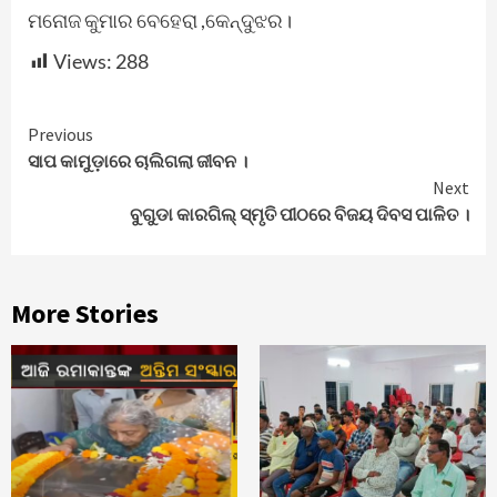
ମନୋଜ କୁମାର ବେହେରା ,କେନ୍ଦୁଝର।
Views:
288
Continue
Previous
ସାପ କାମୁଡ଼ାରେ ଚାଲିଗଲା ଜୀବନ ।
Reading
Next
ବୁଗୁଡା କାରଗିଲ୍ ସ୍ମୃତି ପୀଠରେ ବିଜୟ ଦିବସ ପାଳିତ ।
More Stories