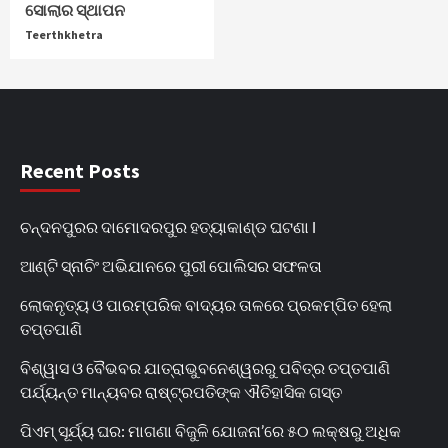
ସୋଲାର ସ୍ଥାପନ
Teerthkhetra
Recent Posts
ଚନ୍ଦନପୁରର ଦାମୋଦରପୁର ହତ୍ୟାକାଣ୍ଡ ଘଟଣା l
ଆଣ୍ଟି ସ୍ନାଚିଂ ଅଭିଯାନରେ ପୁରୀ ପୋଲିସର ସଫଳତା
ଲୋକନୃତ୍ୟ ଓ ପାରମ୍ପରିକ ବାଦ୍ୟର ତାଳରେ ପ୍ରକମ୍ପିତ ହେଲା
ତପ୍ତପାଣି
ବିଶ୍ୱାସ ଓ ବୈଭବର ଯାତ୍ରାଭୁବନେଶ୍ୱରରୁ ପବିତ୍ର ତପ୍ତପାଣି
ପର୍ଯ୍ୟନ୍ତ ମାନ୍ୟବର ରାଷ୍ଟ୍ରପତିଙ୍କ ଐତିହାସିକ ଗସ୍ତ
ପିଏମ୍ ସୂର୍ଯ୍ୟ ଘର: ମାଗଣା ବିଜୁଳି ଯୋଜନା’ରେ ୫୦ ଲକ୍ଷରୁ ଅଧିକ