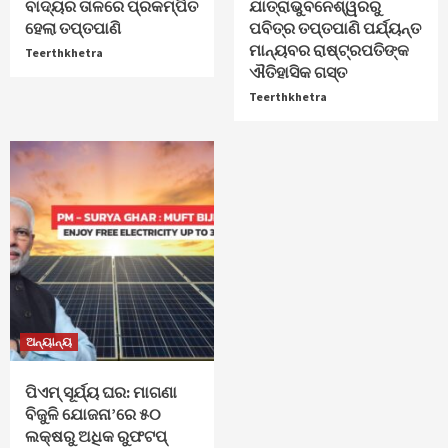
ବାଦ୍ୟର ତାଳରେ ପ୍ରକମ୍ପିତ
ଯାତ୍ରାଭୁବନେଶ୍ୱରରୁ
ହେଲା ତପ୍ତପାଣି
ପବିତ୍ର ତପ୍ତପାଣି ପର୍ଯ୍ୟନ୍ତ
ମାନ୍ୟବର ରାଷ୍ଟ୍ରପତିଙ୍କ
Teerthkhetra
ଐତିହାସିକ ଗସ୍ତ
Teerthkhetra
ଅନ୍ୟାନ୍ୟ
ପିଏମ୍ ସୂର୍ଯ୍ୟ ଘର: ମାଗଣା
ବିଜୁଳି ଯୋଜନା’ରେ ୫୦
ଲକ୍ଷରୁ ଅଧିକ ରୁଫଟପ୍