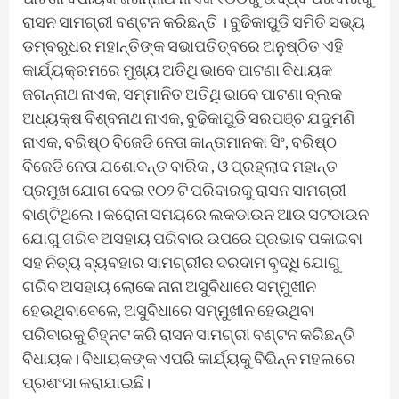
ରାସନ ସାମଗ୍ରୀ ବଣ୍ଟନ କରିଛନ୍ତି । ବୁଢିକାପୁଡି ସମିତି ସଭ୍ୟ
ଡମ୍ବରୁଧର ମହାନ୍ତିଙ୍କ ସଭାପତିତ୍ବରେ ଅନୁଷ୍ଠିତ ଏହି
କାର୍ଯ୍ୟକ୍ରମରେ ମୁଖ୍ୟ ଅତିଥି ଭାବେ ପାଟଣା ବିଧାୟକ
ଜଗନ୍ନାଥ ନାଏକ, ସମ୍ମାନିତ ଅତିଥି ଭାବେ ପାଟଣା ବ୍ଲକ
ଅଧ୍ୟକ୍ଷ‌ ବିଶ୍ବନାଥ ନାଏକ, ବୁଢିକାପୁଡି ସରପଞ୍ଚ ଯଦୁମଣି
ନାଏକ, ବରିଷ୍ଠ ବିଜେଡି ନେତା କାନ୍ତାମାନକା ସିଂ, ବରିଷ୍ଠ
ବିଜେଡି ନେତା ଯଶୋବନ୍ତ ବାରିକ , ଓ ପ୍ରହ୍ଲାଦ ମହାନ୍ତ
ପ୍ରମୁଖ ଯୋଗ ଦେଇ ୧୦୨ ଟି ପରିବାରକୁ ରାସନ ସାମଗ୍ରୀ
ବାଣ୍ଟିଥିଲେ। କରୋନା ସମୟରେ ଲକଡାଉନ ଆଉ ସଟଡାଉନ
ଯୋଗୁ ଗରିବ ଅସହାୟ ପରିବାର ଉପରେ ପ୍ରଭାବ ପକାଇବା
ସହ ନିତ୍ୟ ବ୍ୟବହାର ସାମଗ୍ରୀର ଦରଦାମ ବୃଦ୍ଧି ଯୋଗୁ
ଗରିବ ଅସହାୟ ଲୋକେ ନାନା ଅସୁବିଧାରେ ସମ୍ମୁଖୀନ
ହେଉଥିବାବେଳେ, ଅସୁବିଧାରେ ସମ୍ମୁଖୀନ ହେଉଥିବା
ପରିବାରକୁ ଚିହ୍ନଟ କରି ରାସନ ସାମଗ୍ରୀ ବଣ୍ଟନ କରିଛନ୍ତି
ବିଧାୟକ। ବିଧାୟକଙ୍କ ଏପରି କାର୍ଯ୍ୟକୁ ବିଭିନ୍ନ ମହଲରେ
ପ୍ରଶଂସା କରାଯାଇଛି।