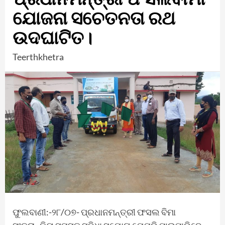
ଯୋଜନା ସଚେତନତା ରଥ
ଉଦଘାଟିତ।
Teerthkhetra
ଫୁଲବାଣୀ:-୨୮/୦୭- ପ୍ରଧାନମନ୍ତ୍ରୀ ଫସଲ ବିମା