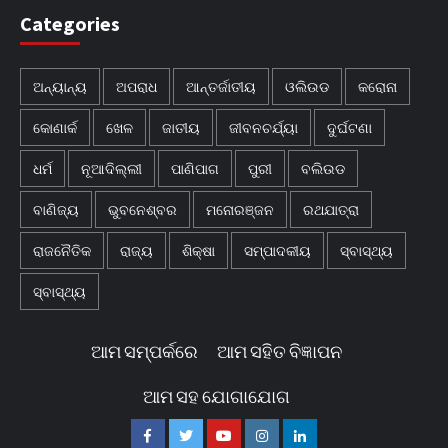
Categories
ଅନ୍ୟାନ୍ୟ
ଅପରାଧ
ଆନ୍ତର୍ଜାତୀୟ
ଓଲିଉଡ
କରୋନା
କୋଣାର୍କ
ଖେଳ
ଜାତୀୟ
ଜୀବନଚର୍ଯ୍ୟା
ଦୁର୍ଘଟଣା
ଧର୍ମ
ନୂଆଦିଲ୍ଲୀ
ପାଣିପାଗ
ପୁରୀ
ବଲିଉଡ
ବାଣିଜ୍ୟ
ଭୁବନେଶ୍ବର
ମନୋରଞ୍ଜନ
ରଥଯାତ୍ରା
ରାଜନୈତିକ
ରାଜ୍ୟ
ଶିକ୍ଷା
ସମ୍ପାଦକୀୟ
ସ୍ବାସ୍ଥ୍ୟ
ସ୍ବାସ୍ଥ୍ୟ
ଆମ ସମ୍ପର୍କରେ
ଆମ ସହିତ ବିଜ୍ଞାପନ
ଆମ ସହ ଯୋଗାଯୋଗ