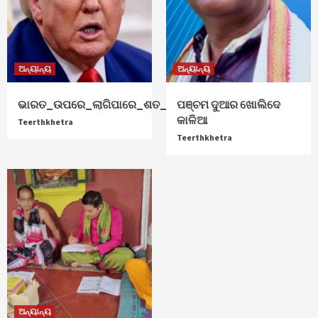
ଅନ୍ୟାନ୍ୟ
ଅନ୍ୟାନ୍ୟ
ଭାରତ_ଉପରେ_ଲାଗିପାରେ_ଶତ_ପ୍ରତିଶତ_ଟାରିଫ୍
ପଞ୍ଚମ ଦୁଆର ଖୋଲିଦେ
କାଳିଆ
Teerthkhetra
Teerthkhetra
ଅନ୍ୟାନ୍ୟ