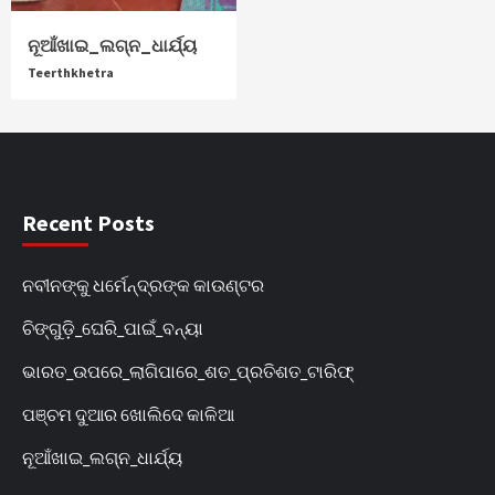
ନୂଆଁଖାଇ_ଲଗ୍ନ_ଧାର୍ଯ୍ୟ
Teerthkhetra
Recent Posts
ନବୀନଙ୍କୁ ଧର୍ମେନ୍ଦ୍ରଙ୍କ କାଉଣ୍ଟର
ଚିଙ୍ଗୁଡ଼ି_ଘେରି_ପାଇଁ_ବନ୍ୟା
ଭାରତ_ଉପରେ_ଲାଗିପାରେ_ଶତ_ପ୍ରତିଶତ_ଟାରିଫ୍
ପଞ୍ଚମ ଦୁଆର ଖୋଲିଦେ କାଳିଆ
ନୂଆଁଖାଇ_ଲଗ୍ନ_ଧାର୍ଯ୍ୟ