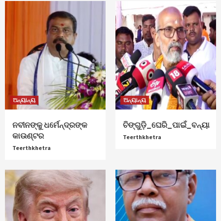
ଅନ୍ୟାନ୍ୟ
ଅନ୍ୟାନ୍ୟ
ନବୀନଙ୍କୁ ଧର୍ମେନ୍ଦ୍ରଙ୍କ
ଚିଙ୍ଗୁଡ଼ି_ଘେରି_ପାଇଁ_ବନ୍ୟା
କାଉଣ୍ଟର
Teerthkhetra
Teerthkhetra