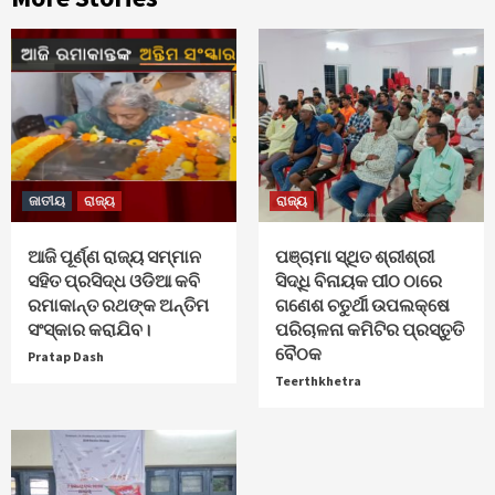
ଜାତୀୟ
ରାଜ୍ୟ
ରାଜ୍ୟ
ଆଜି ପୂର୍ଣ୍ଣ ରାଜ୍ୟ ସମ୍ମାନ
ପଞ୍ଚାମା ସ୍ଥିତ ଶ୍ରୀଶ୍ରୀ
ସହିତ ପ୍ରସିଦ୍ଧ ଓଡିଆ କବି
ସିଦ୍ଧି ବିନାୟକ ପୀଠ ଠାରେ
ରମାକାନ୍ତ ରଥଙ୍କ ଅନ୍ତିମ
ଗଣେଶ ଚତୁର୍ଥୀ ଉପଲକ୍ଷେ
ସଂସ୍କାର କରାଯିବ।
ପରିଚାଳନା କମିଟିର ପ୍ରସ୍ତୁତି
ବୈଠକ
Pratap Dash
Teerthkhetra