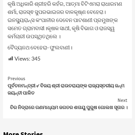
କୃଷି ଅଧିକାରି ଶ୍ରୀହରି କହଁର, ଆତ୍ମା ବିଟିଏମରା ରାଧାରମଣ
ଶର୍ମା, ରାଜସ୍ଵ ସୁପରଭାଇଜର ବାଳକୃଷ୍ଣ ବେହେରା।
ଇନସ୍ୟୁରାନ୍ସ କଂପାନୀର ଦେବେନ ପାଟଶାଣୀ ପ୍ରମୁଖଙ୍କ
ସମେତ ଗ୍ରାମବାସୀ।କୃଷକ ସାଥୀ, କୃଷି ବିଭାଗ ଓ ରାଜସ୍ୱ
କର୍ମଚାରୀ ଉପସ୍ଥିତଥିଲେ ।
ବୈଦ୍ୟନଥ ବେହେରା- ଫୁଲବାଣୀ।
Views:
345
Continue
Previous
ପୂର୍ବତନମନ୍ତ୍ରୀ ୰ ବିଜୟ ଶ୍ରୀ ରାଉତରାୟଙ୍କ ରାଜ୍ୟସ୍ତରୀୟ ଜନ୍ମ
Reading
ଜୟନ୍ତୀ ପାଳିତ
Next
ଚିର ନିଦ୍ରାରେ ଗଣମାଧ୍ୟମ ଜଗତର ଶତାୟୁ ପୁରୁଷ ଗୋଲଖ ସୂତାର ।
More Stories