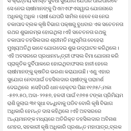
ସଂକ୍ରାନ୍ତିୟ ସମସ୍ତ ସୁବିଧା ସୁଯୋଗ ଯେପରି ପାଇପାରିବେ
ସେ ନେଇ ଚାଷୀମାନଙ୍କୁ ପିଏମଏଫଏସୱାଇ ଯୋଜନାରେ
ଅଧିକରୁ ଅଧିକ । ଚାଷୀ ଯେପରି ସାମିଲ ହେବେ ସେ ନେଇ
ଚକାପାଦ ବ୍ଲକ କୃଷି ବିଭାଗ ପକ୍ଷରୁ ବୁଧବାର ଏକ ସଚେତନତା
ରଥର ଶୁଭାରମ୍ଭ ହୋଇଥିଲା।ଏହି ସଚେତନତା ରଥକୁ
ଚକାପାଦ ତହସିଲଦାର ଶ୍ରୀମତି ମଧୁସ୍ମିତା ବେହେରା
ମୁଖ୍ୟଅତିଥି ଭାବେ ଯୋଗଦେଇ ଶୁଭ ଉଦ୍‌ଘାଟନ କରିଥିଲେ।
ଏହି ଅବସରରେ ପ୍ରଧାନମନ୍ତ୍ରୀ ଫସଲ ବିମା ଯୋଜନା କରି
ପ୍ରାକୃତିକ ଦୁର୍ବିପାକରେ ହୋଇଥିବାଫସଲ ହାନୀ ହେଲେ
ଚାଷୀମାନଙ୍କୁ କ୍ଷତିର ଭରଣା କରାଯାଉଛି। ଏଣୁ ଏହାର
ସୁଯୋଗ ନେବାପାଇଁ ତହସିଲଦାର ଚାଷୀଙ୍କୁ ପରାମର୍ଶ
ଦେଇଥିଲେ ।ସେହିପରି ଧାନ ହେକ୍ଟର ପିଛା ୧୧୬୫/-,ମକା
-୫୭୨.୫୦, ଅଦା- ୨୨୫୭, ହଳଦୀ ପାଇଁ ୧୬୭୫ ଟଙ୍କା ପ୍ରିମିୟମ
ରାଶି ଜୁଲାଇ ୩୧ ସୂଧା ବାନ୍ଧିବାକୁ ପଡିବ ବୋଲି କୃଷି ବିଭାଗ
ଅଧିକାରି ହେମନ୍ତ ଦାସ କହିଥିଲେ।ଏହି ଅବସରରେ
ଅନ୍ୟମାନଙ୍କ ମଧ୍ୟରେ ଅତିରିକ୍ତ ତହସିଲଦାର ଅବିନାଶ
ମେହର, ସହକାରୀ କୃଷି ଅଧିକାରି ପ୍ରଶାନ୍ତ ମହାପାତ୍ର,ବ୍ଲକ