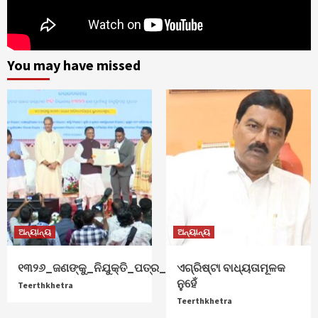
You may have missed
ଅନ୍ୟାନ୍ୟ
ଅନ୍ୟାନ୍ୟ
୧୩୨୬_ଜଣଙ୍କୁ_ନିଯୁକ୍ତି_ପତ୍ର_ଦେଲେ_ମୁଖ୍ୟମନ୍ତ୍ରୀ
ଏଗ୍ରିଷ୍ଟା ବାଧ୍ୟତାମୂଳକ
ନୁହେଁ
Teerthkhetra
Teerthkhetra