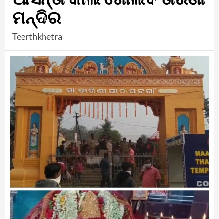
ମନ୍ଦିର
Teerthkhetra