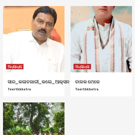
ଅନ୍ୟାନ୍ୟ
ଅନ୍ୟାନ୍ୟ
ସାର_କଳାବଜାରୀ_କଲେ_ଆକ୍ସନ
ବାଳକ ମେଳେ
Teerthkhetra
Teerthkhetra