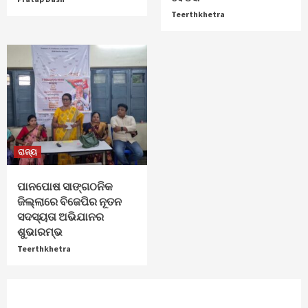
Teerthkhetra
ରାଜ୍ୟ
ପାନପୋଷ ସାଙ୍ଗଠନିକ
ଜିଲ୍ଲାରେ ବିଜେପିର ନୂତନ
ସଦସ୍ୟତା ଅଭିଯାନର
ଶୁଭାରମ୍ଭ
Teerthkhetra