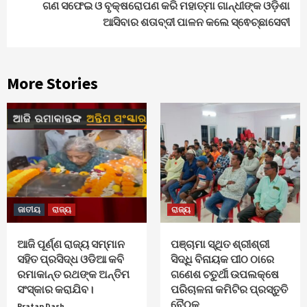
ଗଣ ସଫେଇ ଓ ବୃକ୍ଷରୋପଣ କରି ମହାତ୍ମା ଗାନ୍ଧୀଙ୍କ ଓଡ଼ିଶା
ଆସିବାର ଶତାବ୍ଦୀ ପାଳନ କଲେ ସ୍ଵେଚ୍ଛାସେବୀ
More Stories
ଜାତୀୟ
ରାଜ୍ୟ
ରାଜ୍ୟ
ଆଜି ପୂର୍ଣ୍ଣ ରାଜ୍ୟ ସମ୍ମାନ
ପଞ୍ଚାମା ସ୍ଥିତ ଶ୍ରୀଶ୍ରୀ
ସହିତ ପ୍ରସିଦ୍ଧ ଓଡିଆ କବି
ସିଦ୍ଧି ବିନାୟକ ପୀଠ ଠାରେ
ରମାକାନ୍ତ ରଥଙ୍କ ଅନ୍ତିମ
ଗଣେଶ ଚତୁର୍ଥୀ ଉପଲକ୍ଷେ
ସଂସ୍କାର କରାଯିବ।
ପରିଚାଳନା କମିଟିର ପ୍ରସ୍ତୁତି
ବୈଠକ
Pratap Dash