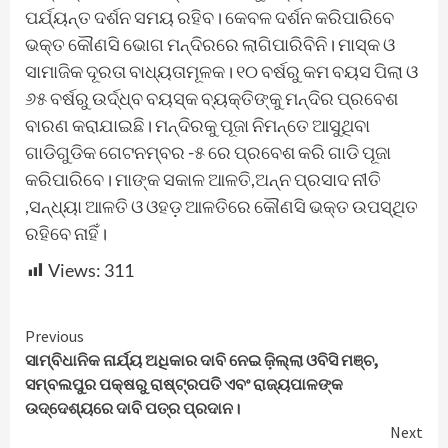
ପର୍ଯ୍ୟନ୍ତ ଦର୍ଶନ ସମୟ ରହିବ। କେବଳ ଦର୍ଶନ କରିପାରିବେ
ଭକ୍ତ କୌଣସି ଭୋଗ ମନ୍ଦିରରେ ଲାଗିପାରିବିନି। ମାସ୍କ ଓ
ସାମାଜିକ ଦୂରତା ବାଧ୍ୟତାମୂଳକ। ୧୦ ବର୍ଷରୁ କମ ବୟସ ପିଲା ଓ
୬୫ ବର୍ଷରୁ ଉର୍ଦ୍ଧ୍ବ ବୟସ୍କ ବ୍ୟକ୍ତିଙ୍କୁ ମନ୍ଦିର ପ୍ରବେଶ
ବାରଣ କରାଯାଇଛି। ମନ୍ଦିରକୁ ପୂଜା ନିମନ୍ତେ ଆସୁଥିବା
ଗାଡିଗୁଡିକ ଗେଟନମ୍ବର -୫ ରେ ପ୍ରବେଶ କରି ଗାଡି ପୂଜା
କରିପାରିବେ। ମାଙ୍କ ସକାଳ ଆଳତି,ଅନ୍ନ ପ୍ରସାଦ ନୀତି
,ସନ୍ଧ୍ୟା ଆଳତି ଓ ଓହଡ଼ ଆଳତିରେ କୌଣସି ଭକ୍ତ ଉପସ୍ଥିତ
ରହିବେ ନାହିଁ।
Views:
311
Continue
Previous
ସାମ୍ବିଧାନିକ ନାର୍ଯ୍ୟ ଅଧିକାର ଦାବି ନେଇ ଜ଼ିଲ୍ଲା ଓବିସି ମଞ୍ଚ,
Reading
ସମ୍ବଲପୁର ପକ୍ଷରୁ ରାଷ୍ଟ୍ରପତି ଏବଂ ରାଜ୍ୟପାଳଙ୍କ
ଉଦ୍ଦେଶ୍ୟରେ ଦାବି ପତ୍ର ପ୍ରଦାନ।
Next