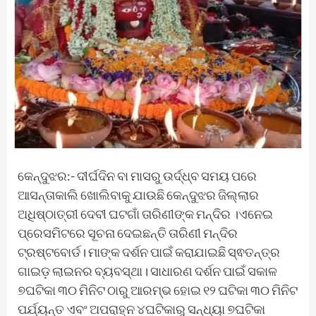
କେନ୍ଦୁଝର:- ଦୀର୍ଘଦିନ ବା ମାସରୁ ଉର୍ଦ୍ଧ୍ବ ସମୟ ପରେ
ଆସନ୍ତାକାଲି ଖୋଲିବାକୁ ଯାଉଛି କେନ୍ଦୁଝର ଜିଲ୍ଲାର
ଅଧିଷ୍ଠାତ୍ରୀ ଦେବୀ ଘଟଗାଁ ତାରିଣୀଙ୍କ ମନ୍ଦିର ।ଏନେଇ
ପ୍ରେସମିଟରେ ସୂଚନା ଦେଇଛନ୍ତି ତାରିଣୀ ମନ୍ଦିର
ଟ୍ରଷ୍ଟବୋର୍ଡ। ମାଙ୍କ ଦର୍ଶନ ପାଇଁ କରାଯାଇଛି ସ୍ଵତନ୍ତ୍ର
ଗାଇଡ଼ ଲାଇନର ବ୍ୟବସ୍ଥା। ସାଧାରଣ ଦର୍ଶନ ପାଇଁ ସକାଳ
୭ଘଟିକା ୩୦ ମିନିଟ ଠାରୁ ଆରମ୍ଭ ହୋଇ ୧୨ ଘଟିକା ୩୦ ମିନିଟ
ପର୍ଯ୍ୟନ୍ତ ଏବଂ ଅପରାହ୍ନ ୪ଘଟିକାରୁ ସନ୍ଧ୍ୟା ୭ଘଟିକା