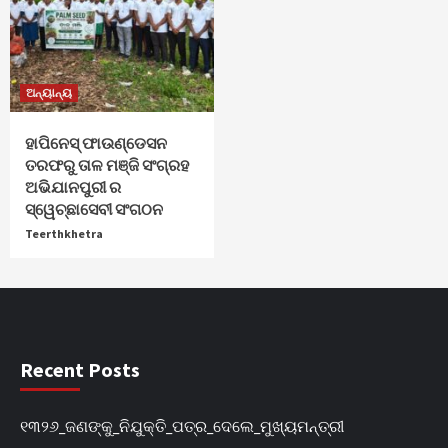
ଅନ୍ୟାନ୍ୟ
ହାପିନେସ୍ ଫାଉଣ୍ଡେସନ
ତରଫରୁ ତାଳ ମଞ୍ଜି ସଂଗ୍ରହ
ଅଭିଯାନପୁରୀ ର
ସ୍ୱେଚ୍ଛାସେବୀ ସଂଗଠନ
Teerthkhetra
Recent Posts
୧୩୨୬_ଜଣଙ୍କୁ_ନିଯୁକ୍ତି_ପତ୍ର_ଦେଲେ_ମୁଖ୍ୟମନ୍ତ୍ରୀ