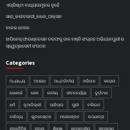
ଏଗ୍ରିଷ୍ଟା ବାଧ୍ୟତାମୂଳକ ନୁହେଁ
ସାର_କଳାବଜାରୀ_କଲେ_ଆକ୍ସନ
ବାଳକ ମେଳେ
ହାପିନେସ୍ ଫାଉଣ୍ଡେସନ ତରଫରୁ ତାଳ ମଞ୍ଜି ସଂଗ୍ରହ ଅଭିଯାନପୁରୀ ର
ସ୍ୱେଚ୍ଛାସେବୀ ସଂଗଠନ
Categories
ଅନ୍ୟାନ୍ୟ
ଅପରାଧ
ଆନ୍ତର୍ଜାତୀୟ
ଓଲିଉଡ
କରୋନା
କୋଣାର୍କ
ଖେଳ
ଜାତୀୟ
ଜୀବନଚର୍ଯ୍ୟା
ଦୁର୍ଘଟଣା
ଧର୍ମ
ନୂଆଦିଲ୍ଲୀ
ପାଣିପାଗ
ପୁରୀ
ବଲିଉଡ
ବାଣିଜ୍ୟ
ଭୁବନେଶ୍ବର
ମନୋରଞ୍ଜନ
ରଥଯାତ୍ରା
ରାଜନୈତିକ
ରାଜ୍ୟ
ଶିକ୍ଷା
ସମ୍ପାଦକୀୟ
ସ୍ବାସ୍ଥ୍ୟ