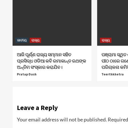
ଜାତୀୟ
ରାଜ୍ୟ
ରାଜ୍ୟ
ଆଜି ପୂର୍ଣ୍ଣ ରାଜ୍ୟ ସମ୍ମାନ ସହିତ
ପଞ୍ଚାମା ସ୍ଥିତ 
ପ୍ରସିଦ୍ଧ ଓଡିଆ କବି ରମାକାନ୍ତ ରଥଙ୍କ
ପୀଠ ଠାରେ ଗଣ
ଅନ୍ତିମ ସଂସ୍କାର କରାଯିବ।
ପରିଚାଳନା କମି
Pratap Dash
Teerthkhetra
Leave a Reply
Your email address will not be published.
Required