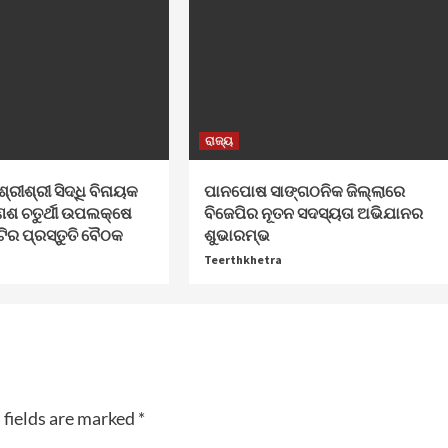
ରାଜ୍ୟ
ଶ୍ରୀଶ୍ରୀ ସିଦ୍ଧି ବିନାୟକ
ପାନପୋଷ ସାଙ୍ଗଠନିକ ଜିଲ୍ଲାରେ
େଶ ଚତୁର୍ଥୀ ଉପଲକ୍ଷେ
ବିଜେପିର ନୂତନ ସଦସ୍ୟତା ଅଭିଯାନର
ଟିର ପ୍ରସ୍ତୁତି ବୈଠକ
ଶୁଭାରମ୍ଭ
Teerthkhetra
 fields are marked
*