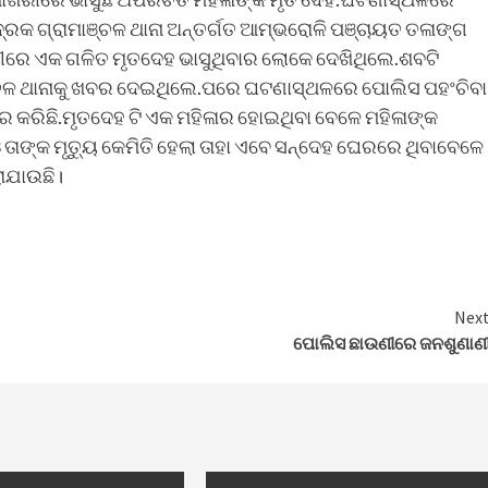
ଦ୍ରକ ଗ୍ରାମାଞ୍ଚଳ ଥାନା ଅନ୍ତର୍ଗତ ଆମ୍ଭରୋଳି ପଞ୍ଚାୟତ ତଳାଙ୍ଗ
ୀରେ ଏକ ଗଳିତ ମୃତଦେହ ଭାସୁଥିବାର ଲୋକେ ଦେଖିଥିଲେ.ଶବଟି
୍ଚଳ ଥାନାକୁ ଖବର ଦେଇଥିଲେ.ପରେ ଘଟଣାସ୍ଥଳରେ ପୋଲିସ ପହଂଚିବା
ର କରିଛି.ମୃତଦେହ ଟି ଏକ ମହିଳାର ହୋଇଥିବା ବେଳେ ମହିଳାଙ୍କ
 ତାଙ୍କ ମୃତ୍ୟୁ କେମିତି ହେଲା ତାହା ଏବେ ସନ୍ଦେହ ଘେରରେ ଥିବାବେଳେ
ରାଯାଉଛି।
Nex
ପୋଲିସ ଛାଉଣୀରେ ଜନଶୁଣାଣ