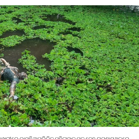
ପୋଖରୀରେ ଭାସୁଛି ଅପରିଚିତ ମହିଳାଙ୍କ ମୃତ ଦେହ.ଘଟଣାସ୍ଥଳରେ