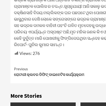
ଗ୍ରାମାଞ୍ଚଳ ପୋଲିସ ର ତଦନ୍ତ.ସୂଚାନୁଯାୟୀ ଆଜି ସକାଳୁ ଭ
ଦକ୍ଷିଣସାହି ବିଜୟ ମଲ୍ଲିକଙ୍କ ଘର ପଛପଟେ ଥିବା ପୋଖର
ଭାସୁଥିବାର ଦେଖି ଲୋକେ ସଙ୍ଗେସଙ୍ଗେ ଭଦ୍ରକ ଗ୍ରାମାଞ
ସହ ଭଦ୍ରକ ଦମକଳ ବାହିନୀ ପହଂଚି ଗଳିତ ମୃତଦେହକୁ ଉଦ୍ଧା
ପରିଚୟ ଏପର୍ଯ୍ୟନ୍ତ ଅସ୍ପଷ୍ଟ ଅଛି.ମୃତ ମହିଳା ଜଣକ କିଏ ଓ
କେହି ଦୁର୍ବୁତ୍ତ ମାରି ପୋଖରୀକୁ ଫିଙ୍ଗିଦେଇଥିବା ସନ୍ଦେହ କ
ରିପୋର୍ଟ- ପୁନିଲ କୁମାର ସାମନ୍ତ।
Views:
276
Continue
Previous
ରୋଟାରୀ କ୍ଲବର ଡିଫିଟ୍ ଡାଇବେଟିସ କାର୍ଯ୍ୟକ୍ରମ
Reading
More Stories