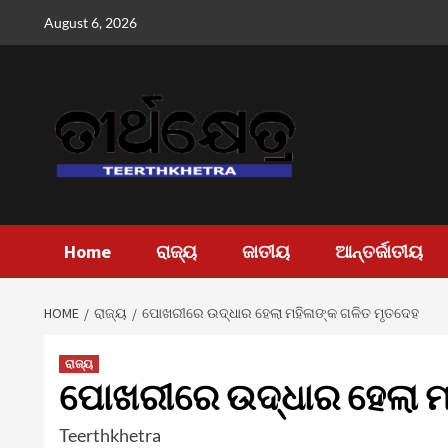
Skip
August 6, 2026
to
content
Home
ରାଜ୍ୟ
ଜାତୀୟ
ଆନ୍ତର୍ଜାତୀୟ
HOME
ରାଜ୍ୟ
ପୋଖରୀରେ ଉଦ୍ଧାର ହେଲା ମହିଳାଙ୍କ ଗଳିତ ମୃତଦେହ
ରାଜ୍ୟ
ପୋଖରୀରେ ଉଦ୍ଧାର ହେଲା ମ
Teerthkhetra