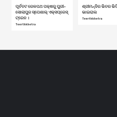
ପୂର୍ବତଟ ରେଳପଥ ପକ୍ଷରୁ ପୁରୀ–
ଶ୍ରୀମନ୍ଦିର ଭିତର ଭି
ସୋଲାପୁର ସ୍ପେଶାଲ୍ ଏକ୍ସପ୍ରେସ୍
ଭାଇରାଲ
ଟ୍ରେନ ।
Teerthkhetra
Teerthkhetra