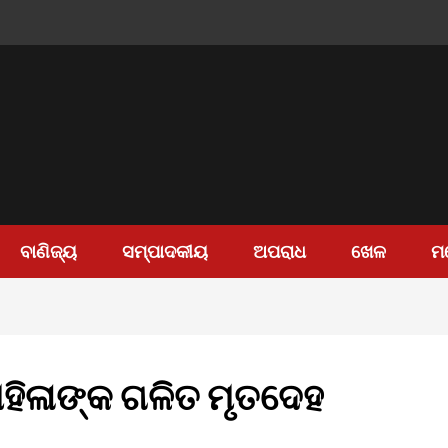
ବାଣିଜ୍ୟ
ସମ୍ପାଦକୀୟ
ଅପରାଧ
ଖେଳ
ମ
ହିଳାଙ୍କ ଗଳିତ ମୃତଦେହ