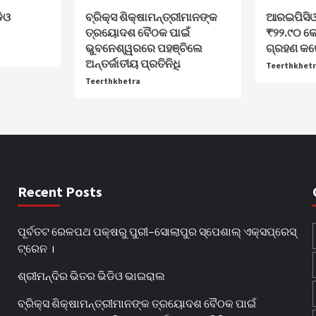
ଡିଓ
ବ୍ରିକ୍ସ ଶିକ୍ଷାମନ୍ତ୍ରୀମାନଙ୍କ
ଆରଇପିସିଓ
ତ୍ରୟୋଦଶ ବୈଠକ ପାଇଁ
₹୨୨.୯୦ କୋ
ଭୁବନେଶ୍ୱରରେ ପହଞ୍ଚିଲେ
ଗ୍ରହଣ କଲେ
ଅନ୍ତର୍ଜାତୀୟ ପ୍ରତିନିଧି
Teerthkhet
Teerthkhetra
Recent Posts
ପୂର୍ବତଟ ରେଳପଥ ପକ୍ଷରୁ ପୁରୀ–ସୋଲାପୁର ସ୍ପେଶାଲ୍ ଏକ୍ସପ୍ରେସ୍
ଟ୍ରେନ ।
ଶ୍ରୀମନ୍ଦିର ଭିତର ଭିଡିଓ ଭାଇରାଲ
ବ୍ରିକ୍ସ ଶିକ୍ଷାମନ୍ତ୍ରୀମାନଙ୍କ ତ୍ରୟୋଦଶ ବୈଠକ ପାଇଁ