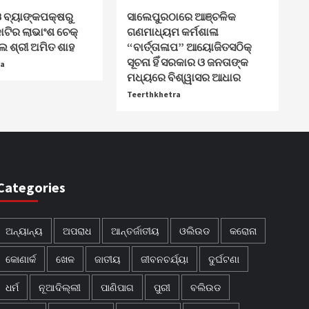
 ବ୍ୟାଙ୍କପକ୍ଷରୁ
ସାଲେପୁରଠାରେ ଆଞ୍ଚଳିକ
ଟିର ଲାଭାଂଶ ଚେକ୍
ଗଣମାଧ୍ୟମ କର୍ମଶାଳା
 ଶ୍ରୀ ଅମିତ ଶାହ
“ବାର୍ତ୍ତାଳାପ” ଆୟୋଜିତସଠିକ୍
ସୂଚନା ହିଁ ସରକାର ଓ ଜନତାଙ୍କ
ra
ମଧ୍ୟରେ ବିଶ୍ୱାସର ଆଧାର
Teerthkhetra
Categories
ଅନ୍ୟାନ୍ୟ
ଅପରାଧ
ଆନ୍ତର୍ଜାତୀୟ
ଓଲିଉଡ
କରୋନା
କୋଣାର୍କ
ଖେଳ
ଜାତୀୟ
ଜୀବନଚର୍ଯ୍ୟା
ଦୁର୍ଘଟଣା
ଧର୍ମ
ନୂଆଦିଲ୍ଲୀ
ପାଣିପାଗ
ପୁରୀ
ବଲିଉଡ