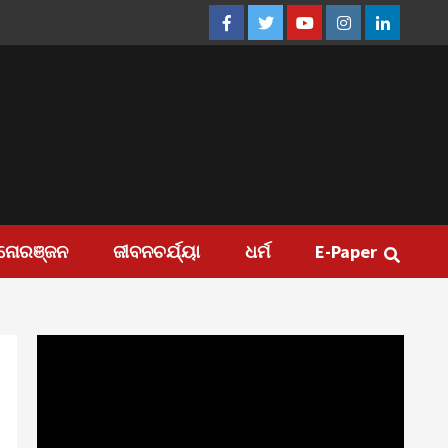
Facebook
Twitter
Youtube
Instagram
Linkedin
ନୋରଞ୍ଜନ
ଜୀବନଚର୍ଯ୍ୟା
ଧର୍ମ
E-Paper