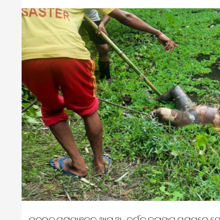
ଭଦ୍ରକ ଗ୍ରାମାଞ୍ଚଳ ଥାନା ଅନ୍ତର୍ଗତ ତଳାଙ୍ଗ ଗ୍ରାମରେ 