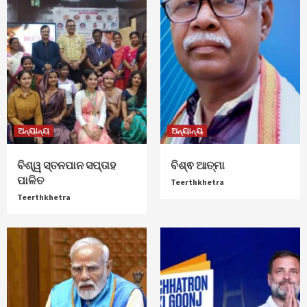
ଅନ୍ୟାନ୍ୟ
ଅନ୍ୟାନ୍ୟ
ବିଶ୍ୱ ସ୍ତନପାନ ସପ୍ତାହ
ବିଶ୍ଵ ଆତ୍ମା
ପାଳିତ
Teerthkhetra
Teerthkhetra