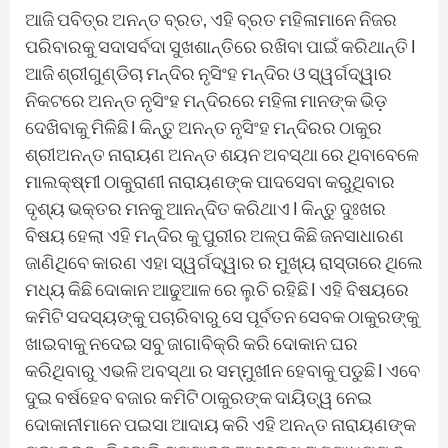
ଆଜି ପବିତ୍ର ଅନନ୍ତ ବ୍ରତ, ଏହି ବ୍ରତ ମହିଳାମାନେ ନିଜର
ପରିବାରକୁ ସଦାସର୍ବଦା ସୁଖଶାନ୍ତିରେ ରଖିବା ପାଇଁ କରିଥାନ୍ତି l
ଆଜି ଶ୍ରୀଗୁଣ୍ଡିଚା ମନ୍ଦିର ନୃସିଂହ ମନ୍ଦିର ଓ ସ୍ୱର୍ଗଦ୍ୱାର
ନିକଟରେ ଅନନ୍ତ ନୃସିଂହ ମନ୍ଦିରରେ ମହିଳା ମାନଙ୍କ ଭିଡ଼
ଦେଖିବାକୁ ମିଳିଛି l କିନ୍ତୁ ଅନନ୍ତ ନୃସିଂହ ମନ୍ଦିରର ଠାକୁର
ଶ୍ରୀଅନନ୍ତ ନାରାୟଣ ଅନନ୍ତ ଶୟନ ଅବସ୍ଥା ରେ ଥିବାବେଳେ
ମାଲକ୍ଷ୍ମୀ ଠାକୁରାଣୀ ନାରାୟଣଙ୍କ ପାଦସେବା କରୁଥିବାର
ଦୃଶ୍ୟ ଭକ୍ତର ମନକୁ ଆନନ୍ଦିତ କରିଥାଏ l କିନ୍ତୁ ଦୁଃଖର
ବିଷୟ ହେଲା ଏହି ମନ୍ଦିର କୁ ପୁରୀର ଅଳ୍ପ କିଛି ଜନସାଧାରଣ
ଜାଣିଥିବେ କାରଣ ଏହା ସ୍ୱର୍ଗଦ୍ୱାର ର ମୁଖ୍ୟ ରାସ୍ତାରେ ଥିଲେ
ମଧ୍ୟ କିଛି ଦୋକାନ ଆଢୁଆଳ ରେ ଲୁଚି ରହିଛି l ଏହି ବିଷୟରେ
କମିଟି ସଦସ୍ୟଙ୍କୁ ପଚାରିବାରୁ ସେ ପୂର୍ବତନ ସେବକ ଠାକୁରଙ୍କୁ
ଖାଇବାକୁ ନଦେଇ ସବୁ ଜାଗାବିକ୍ରି କରି ଦୋକାନ ଘର
କରିଥିବାରୁ ଏଭଳି ଅବସ୍ଥା ର ସମ୍ମୁଖୀନ ହେବାକୁ ପଡୁଛି l ଏବେ
ଦୁଇ ବର୍ଷହେବ ବଜାର କମିଟି ଠାକୁରଙ୍କ ଦାୟିତ୍ୱ ନେଇ
ଦୋକାନୀମାନେ ପଇସା ଆଦାୟ କରି ଏହି ଅନନ୍ତ ନାରାୟଣଙ୍କ