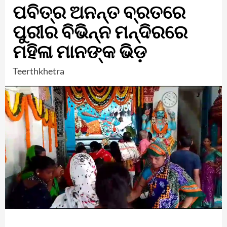
ପବିତ୍ର ଅନନ୍ତ ବ୍ରତରେ
ପୁରୀର ବିଭିନ୍ନ ମନ୍ଦିରରେ
ମହିଳା ମାନଙ୍କ ଭିଡ଼
Teerthkhetra