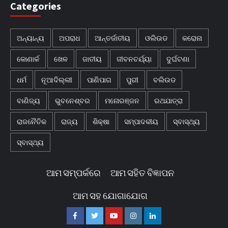
Categories
ଅନ୍ୟାନ୍ୟ
ଅପରାଧ
ଆନ୍ତର୍ଜାତୀୟ
ଓଲିଉଡ
କରୋନା
କୋଣାର୍କ
ଖେଳ
ଜାତୀୟ
ଜୀବନଚର୍ଯ୍ୟା
ଦୁର୍ଘଟଣା
ଧର୍ମ
ନୂଆଦିଲ୍ଲୀ
ପାଣିପାଗ
ପୁରୀ
ବଲିଉଡ
ବାଣିଜ୍ୟ
ଭୁବନେଶ୍ବର
ମନୋରଞ୍ଜନ
ରଥଯାତ୍ରା
ରାଜନୈତିକ
ରାଜ୍ୟ
ଶିକ୍ଷା
ସମ୍ପାଦକୀୟ
ସ୍ବାସ୍ଥ୍ୟ
ସ୍ବାସ୍ଥ୍ୟ
ଆମ ସମ୍ପର୍କରେ
ଆମ ସହିତ ବିଜ୍ଞାପନ
ଆମ ସହ ଯୋଗାଯୋଗ
Facebook
Twitter
Youtube
Instagram
Linkedin