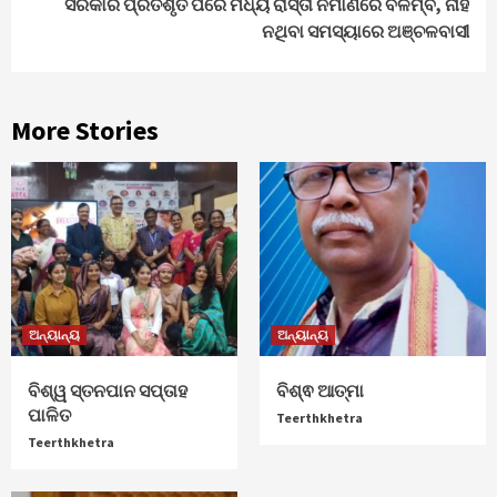
ସରକାର ପ୍ରତିଶୃତି ପରେ ମଧ୍ୟ ରାସ୍ତା ନିର୍ମାଣରେ ବିଳମ୍ବ, ନାହିଁ
ନଥିବା ସମସ୍ୟାରେ ଅଞ୍ଚଳବାସୀ
More Stories
ଅନ୍ୟାନ୍ୟ
ଅନ୍ୟାନ୍ୟ
ବିଶ୍ୱ ସ୍ତନପାନ ସପ୍ତାହ
ବିଶ୍ଵ ଆତ୍ମା
ପାଳିତ
Teerthkhetra
Teerthkhetra