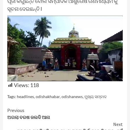
ପୂଜା କରୁଛନ୍ତି ବୋଲି ସମ୍ପାଦକ ଆଶୁତୋଷ ଗଣମାଧ୍ୟମ କୁ
ସୂଚନା ଦେଇଛନ୍ତି l
Views:
118
Tags:
headlines
,
odishakhabar
,
odishanews
,
ମୁଖ୍ୟ ସମ୍ବାଦ
Continue
Previous
ଅଗଲା ବରଷ ଜଲଦି ଆନା
Reading
Next