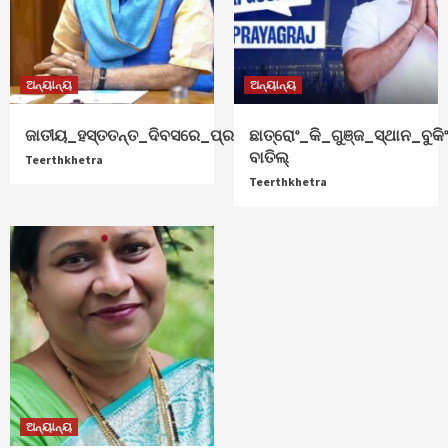
ଅନ୍ୟାନ୍ୟ
ଅନ୍ୟାନ୍ୟ
ଜାତୀୟ_ହସ୍ତତନ୍ତ_ଦିବସରେ_ପ୍ରଧାନମନ୍ତ୍ରୀ_ଶୁଭେଚ୍ଛା
ଛାତ୍ରୋଂ_କି_ଗୁଞ୍ଜ_ସ୍ଥାନ_ବୁକିଂ
ବାତିଲ୍
Teerthkhetra
Teerthkhetra
ଅନ୍ୟାନ୍ୟ