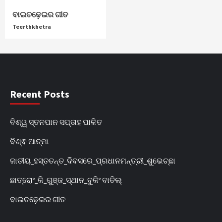
ବାଇଚଢ଼େଇର ଗୀତ
Teerthkhetra
Recent Posts
ବିଶ୍ୱ ସ୍ତନପାନ ସପ୍ତାହ ପାଳିତ
ବିଶ୍ଵ ଆତ୍ମା
ଜାତୀୟ_ହସ୍ତତନ୍ତ_ଦିବସରେ_ପ୍ରଧାନମନ୍ତ୍ରୀ_ଶୁଭେଚ୍ଛା
ଛାତ୍ରୋଂ_କି_ଗୁଞ୍ଜ_ସ୍ଥାନ_ବୁକିଂ ବାତିଲ୍
ବାଇଚଢ଼େଇର ଗୀତ