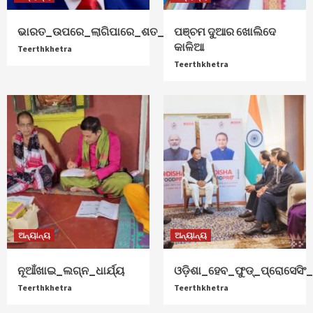
ଭାରତ_ଉପରେ_ଲାଗିପାରେ_ଶତ_ପ୍ରତିଶତ_ଟାରିଫ୍
ପଞ୍ଚମ ଦୁଆର ଖୋଲିଦେ
କାଳିଆ
Teerthkhetra
Teerthkhetra
ଅନ୍ୟାନ୍ୟ
ଅନ୍ୟାନ୍ୟ
ନୂଆଁଖାଇ_ଲଗ୍ନ_ଧାର୍ଯ୍ୟ
ଓଡ଼ିଶା_ହେବ_ଫୁଡ୍‌_ପ୍ରୋସେସିଂ_ହ
Teerthkhetra
Teerthkhetra