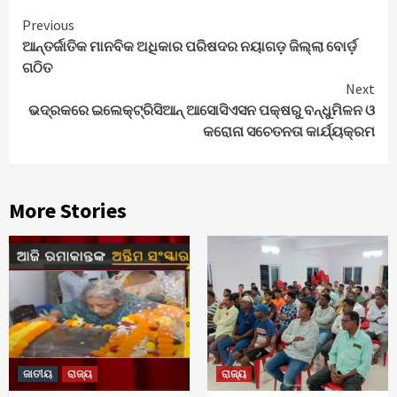
Continue
Previous
ଆନ୍ତର୍ଜାତିକ ମାନବିକ ଅଧିକାର ପରିଷଦର ନୟାଗଡ଼ ଜିଲ୍ଲା ବୋର୍ଡ଼
Reading
ଗଠିତ
Next
ଭଦ୍ରକରେ ଇଲେକ୍ଟ୍ରିସିଆନ୍ ଆସୋସିଏସନ ପକ୍ଷରୁ ବନ୍ଧୁମିଳନ ଓ
କରୋନା ସଚେତନତା କାର୍ଯ୍ୟକ୍ରମ
More Stories
ଜାତୀୟ
ରାଜ୍ୟ
ରାଜ୍ୟ