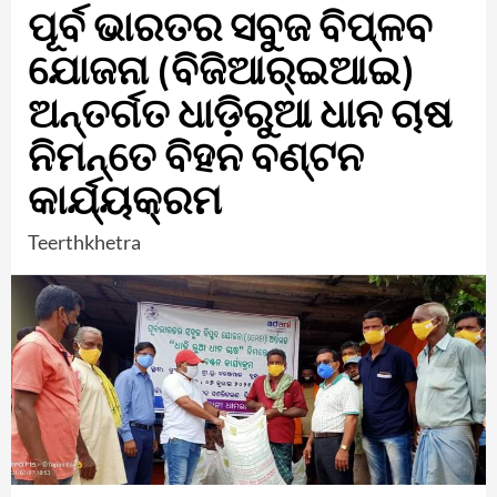
ପୂର୍ବ ଭାରତର ସବୁଜ ବିପ୍ଳବ
ଯୋଜନା (ବିଜିଆର୍‌ଇଆଇ)
ଅନ୍ତର୍ଗତ ଧାଡ଼ିରୁଆ ଧାନ ଚାଷ
ନିମନ୍ତେ ବିହନ ବଣ୍ଟନ
କାର୍ଯ୍ୟକ୍ରମ
Teerthkhetra