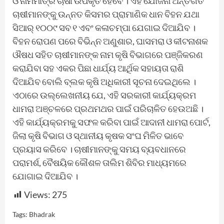
ଓ ନାମମାତ୍ର ଚାଷୀ ଉପକୃତ ହେବେ । ଏହି ଯୋଜନା ଅନ୍ତର୍ଗତ
ଚାଷୀମାନଙ୍କୁ ଉନ୍ନତ କିସମର ପ୍ରାମାଣିକ ଧାନ ବିହନ ଯଥା
ସିଆର୍ ୧୦୦୯ ସବ ୧ ଏବଂ କଳାଚମ୍ପା ଯେଗାଇ ଦିଆଯିବ ।
ବିହନ ରୋପଣ ପରେ ବିଭିନ୍ନ ଅଣୁଶାର, ଘାସମରା ଓ କୀଟନାଶକ
ଔଷଧ ସହିତ ଚାଷୀମାନଙ୍କ ନାମ କୃଷି ବିଭାଗରେ ପଞ୍ଜିକରଣ
କରାଯିବା ସହ ଏକର ପିଛା ଧାର୍ଯ୍ୟ ଆର୍ଥିକ ସହାୟତା ରାଶି
ଦିଆଯିବ ବୋଲି ବ୍ଲକ କୃଷି ଅଧିକାରୀ ସୂଚନା ଦେଇଥିଲେ ।
ଏଠାରେ ଉଲ୍ଲେଖନୀୟ ଯେ, ଏହି ସରକାରୀ କାର୍ଯ୍ୟକ୍ରମ
ଧାମରା ଅଞ୍ଚଳରେ ପ୍ରଥମଥର ପାଇଁ ପରିଚାଳିତ ହେଉଅଛି ।
ଏହି କାର୍ଯ୍ୟକ୍ରମକୁ ସଫଳ କରିବା ପାଇଁ ଆଦାନୀ ଧାମରା ପୋର୍ଟ,
ଜିଲା କୃଷି ବିଭାଗ ଓ ସ୍ଥାନୀୟ କୃଷକ ସଂଘ ମିଳିତ ଭାବେ
ପ୍ରୟାସ କରିବେ । ଚାଷୀମାନଙ୍କୁ ସମୟ ବ୍ୟବଧାନରେ
ପରାମର୍ଶ, ବୈଷୟିକ କୌଶଳ ତାଲିମ ଶିବିର ମାଧ୍ୟମରେ
ଯୋଗାଇ ଦିଆଯିବ ।
Views:
275
Tags:
Bhadrak