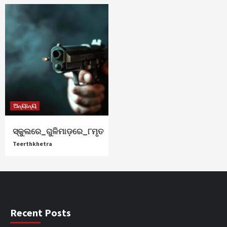
ଅନ୍ୟାନ୍ୟ
ସ୍କୁଲରେ_ଗୁଳିମାଡ଼ରେ_୮ମୃତ
Teerthkhetra
Recent Posts