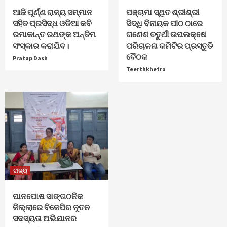
ଆଜି ପୂର୍ଣ୍ଣ ରାଜ୍ୟ ସମ୍ମାନ
ପଞ୍ଚାମା ସ୍ଥିତ ଶ୍ରୀଶ୍ରୀ
ସହିତ ପ୍ରସିଦ୍ଧ ଓଡିଆ କବି
ସିଦ୍ଧି ବିନାୟକ ପୀଠ ଠାରେ
ରମାକାନ୍ତ ରଥଙ୍କ ଅନ୍ତିମ
ଗଣେଶ ଚତୁର୍ଥୀ ଉପଲକ୍ଷେ
ସଂସ୍କାର କରାଯିବ।
ପରିଚାଳନା କମିଟିର ପ୍ରସ୍ତୁତି
ବୈଠକ
Pratap Dash
Teerthkhetra
ରାଜ୍ୟ
ପାନପୋଷ ସାଙ୍ଗଠନିକ
ଜିଲ୍ଲାରେ ବିଜେପିର ନୂତନ
ସଦସ୍ୟତା ଅଭିଯାନର