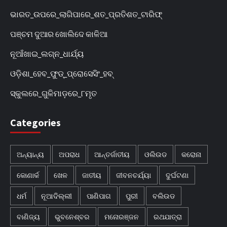
ଭାରତ_ଉପରେ_ଲାଗିପାରେ_ଶତ_ପ୍ରତିଶତ_ଟାରିଫ୍
ପଞ୍ଚମ ଦୁଆର ଖୋଲିଦେ କାଳିଆ
ନୂଆଁଖାଇ_ଲଗ୍ନ_ଧାର୍ଯ୍ୟ
ଓଡ଼ିଶା_ହେବ_ଫୁଡ୍‌_ପ୍ରୋସେସିଂ_ହବ୍‌
ସ୍କୁଲରେ_ଗୁଳିମାଡ଼ରେ_୮ମୃତ
Categories
ଅନ୍ୟାନ୍ୟ
ଅପରାଧ
ଆନ୍ତର୍ଜାତୀୟ
ଓଲିଉଡ
କରୋନା
କୋଣାର୍କ
ଖେଳ
ଜାତୀୟ
ଜୀବନଚର୍ଯ୍ୟା
ଦୁର୍ଘଟଣା
ଧର୍ମ
ନୂଆଦିଲ୍ଲୀ
ପାଣିପାଗ
ପୁରୀ
ବଲିଉଡ
ବାଣିଜ୍ୟ
ଭୁବନେଶ୍ବର
ମନୋରଞ୍ଜନ
ରଥଯାତ୍ରା