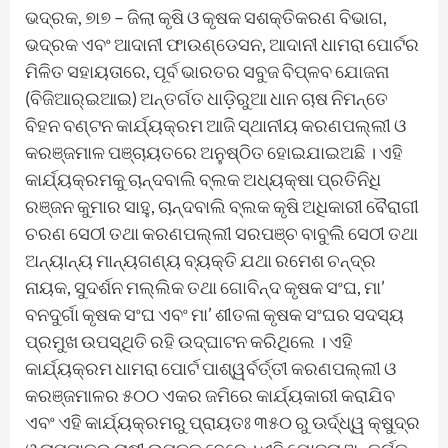
ଭଦ୍ରକ, ୭ା୭ – ଜିଲା କୃଷି ଓ କୃଷକ ସଶକ୍ତିକରଣ ବିଭାଗ,
ଭଦ୍ରକ ଏବଂ ଆଦାନୀ ଫାଉଣ୍ଡେସନ, ଆଦାନୀ ଧାମରା ପୋର୍ଟର
ମିଳିତ ସହାୟତାରେ, ପୂର୍ବ ଭାରତର ସବୁଜ ବିପ୍ଳବ ଯୋଜନା
(ବିଜିଆର୍‌ଇଆଇ) ଅନ୍ତର୍ଗତ ଧାଡ଼ିରୁଆ ଧାନ ଚାଷ ନିମନ୍ତେ
ବିହନ ବଣ୍ଟନ କାର୍ଯ୍ୟକ୍ରମ ଆଜି ସ୍ଥାନୀୟ କରଣପଲ୍ଲୀ ଓ
କରଞ୍ଜମାଳ ପଞ୍ଚାୟତରେ ଅନୁଷ୍ଠିତ ହୋଇଯାଇଅଛି । ଏହି
କାର୍ଯ୍ୟକ୍ରମକୁ ଚାନ୍ଦବାଲି ବ୍ଲକ ଅଧ୍ୟକ୍ଷା ପ୍ରତିନିଧି
ରଞ୍ଜନ କୁମାର ସାହୁ, ଚାନ୍ଦବାଲି ବ୍ଲକ କୃଷି ଅଧିକାରୀ ବୈରାଗୀ
ଚରଣ ସେଠୀ ତଥା କରଣପଲ୍ଲୀ ସରପଞ୍ଚ ବାବୁଲି ସେଠୀ ତଥା
ଅନ୍ୟାନ୍ୟ ମାନ୍ୟଗଣ୍ୟ ବ୍ୟକ୍ତି ଯଥା ରମେଶ ଚନ୍ଦ୍ର
ନାୟକ, ସୁଦର୍ଶନ ମଲ୍ଲିକ ତଥା ଗୋବିନ୍ଦ କୃଷକ ସଂଘ, ମା’
ବନଦୁର୍ଗା କୃଷକ ସଂଘ ଏବଂ ମା’ ଶୀତଳା କୃଷକ ସଂଘର ସଦସ୍ୟ
ପ୍ରମୁଖ ଉପସ୍ଥିତି ରହି ଉଦ୍‌ଘାଟନ କରିଥିଲେ । ଏହି
କାର୍ଯ୍ୟକ୍ରମ ଧାମରା ପୋର୍ଟ ପାଶ୍ୱର୍ବର୍ତ୍ତୀ କରଣପଲ୍ଲୀ ଓ
କରଞ୍ଜମାଳର ୫୦୦ ଏକର ଜମିରେ କାର୍ଯ୍ୟକାରୀ କରାଯିବ
ଏବଂ ଏହି କାର୍ଯ୍ୟକ୍ରମରୁ ପ୍ରାୟତଃ ୩୫୦ ରୁ ଊର୍ଦ୍ଧ୍ୱ କ୍ଷୁଦ୍ର