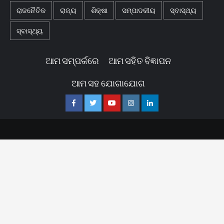
ରାଜନୈତିକ
ରାଜ୍ୟ
ଶିକ୍ଷା
ସମ୍ପାଦକୀୟ
ସ୍ବାସ୍ଥ୍ୟ
ସ୍ବାସ୍ଥ୍ୟ
ଆମ ସମ୍ପର୍କରେ
ଆମ ସହିତ ବିଜ୍ଞାପନ
ଆମ ସହ ଯୋଗାଯୋଗ
Facebook
Twitter
Youtube
Instagram
Linkedin