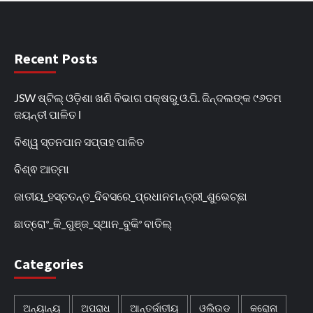
Recent Posts
JSW ଷ୍ଟିଲ୍ ଓଡ଼ିଶା ଖଣି ବିଭାଗ ପକ୍ଷରୁ ଓ.ପି. ଜିନ୍ଦଲଙ୍କ ୯୬ତମ
ଜୟନ୍ତୀ ପାଳିତ l
ବିଶ୍ୱ ସ୍ତନପାନ ସପ୍ତାହ ପାଳିତ
ବିଶ୍ଵ ଆତ୍ମା
ଜାତୀୟ_ହସ୍ତତନ୍ତ_ଦିବସରେ_ପ୍ରଧାନମନ୍ତ୍ରୀ_ଶୁଭେଚ୍ଛା
ଛାତ୍ରୋଂ_କି_ଗୁଞ୍ଜ_ସ୍ଥାନ_ବୁକିଂ ବାତିଲ୍
Categories
ଅନ୍ୟାନ୍ୟ
ଅପରାଧ
ଆନ୍ତର୍ଜାତୀୟ
ଓଲିଉଡ
କରୋନା