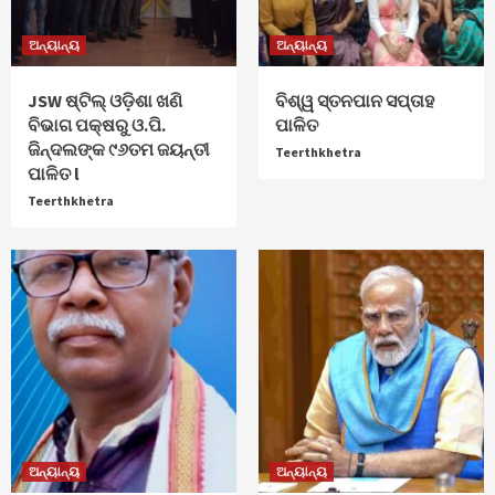
ଅନ୍ୟାନ୍ୟ
ଅନ୍ୟାନ୍ୟ
JSW ଷ୍ଟିଲ୍ ଓଡ଼ିଶା ଖଣି
ବିଶ୍ୱ ସ୍ତନପାନ ସପ୍ତାହ
ବିଭାଗ ପକ୍ଷରୁ ଓ.ପି.
ପାଳିତ
ଜିନ୍ଦଲଙ୍କ ୯୬ତମ ଜୟନ୍ତୀ
Teerthkhetra
ପାଳିତ l
Teerthkhetra
ଅନ୍ୟାନ୍ୟ
ଅନ୍ୟାନ୍ୟ