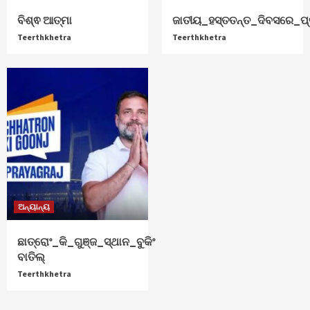
ବିଶ୍ଵ ଆତ୍ମା
ଜାତୀୟ_ହସ୍ତତନ୍ତ_ଦିବସରେ_ପ୍ର
Teerthkhetra
Teerthkhetra
ଅନ୍ୟାନ୍ୟ
ଛାତ୍ରୋଂ_କି_ଗୁଞ୍ଜ_ସ୍ଥାନ_ବୁକିଂ
ବାତିଲ୍
Teerthkhetra