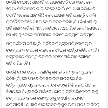
ଓ୍ବାଶିଂଟନ,୨ା୪: ଆମେରିକା ରାଷ୍ଟ୍ରପତି ଜୋ ବାଇଡେନ
୨୦୨୪ ନିର୍ବାଚନରେ ଭାଗ ନେବେ ବୋଲି ଘୋଷଣା କରିଛନ୍ତି।
ତଥାପି ଏନେଇ ଆଉ କିଛି ବଡ଼ ଘୋଷଣା କରିପାରନ୍ତି ବୋଲି
ରାଜନୈତିକ ବିଶେଷଜ୍ଞମାନେ ଆକଳନ କରିଛନ୍ତି। କିଏ ଏହାକୁ
ପରିଚାଳନା କରିବ? ଏହା କେଉଁଠାରେ ଆଧାରିତ ହେବ? ଶେଷରେ
ସେ ଏହାକୁ କେବେ ଅଫିସିଆଲ କରିବେ ଇତ୍ୟାଦି ଇତ୍ୟାଦି…
ପରାମର୍ଶଦାତା କହିଛନ୍ତି, ପୂର୍ବତନ ରାଷ୍ଟ୍ରପତି ଡୋନାଲ୍ଡ
ଟ୍ରମ୍ପଙ୍କ ଚାପରେ ବାଇଡେନ ଶୀଘ୍ର କାର୍ଯ୍ୟ କରିବେ ନାହିଁ।
ବାସ୍ତବରେ ଟ୍ରମ୍ପ ତାଙ୍କର ୨୦୨୪ ଅଭିଯାନ ଘୋଷଣା
କରିସାରିଛନ୍ତି।
ଓ୍ବାଶିଂଟନର ଡେମୋକ୍ରାଟିକ୍‌ ରଣନୀତିଜ୍ଞ ବ୍ରଡ ବ୍ୟାନନ
କହିଛନ୍ତି, ସେ ଯେତେ ଦିନ ହ୍ବାଇଟ୍‌ ହାଉସରେ ନିଜ
କର୍ତ୍ତବ୍ୟରେ ଧ୍ୟାନ ଦେବେ, ସେ ତାଙ୍କ ନିର୍ବାଚନ ଅଭିଯାନ
ବିଷୟରେ ଚିନ୍ତା କରି ପାରିବେ। କାରଣ ପର୍ନ ଅଭିନେତ୍ରୀଙ୍କୁ
ଟଙ୍କା ପ୍ରଦାନରେ ଟ୍ରମ୍ପଙ୍କୁ ଦୋଷୀ ସାବ୍ୟସ୍ତ
କରାଯାଇଛି। ଯାହାକି ବାଇଡେନଙ୍କୁ ସୁହାଇବ। ପ୍ରଥମ ଦିନରୁ