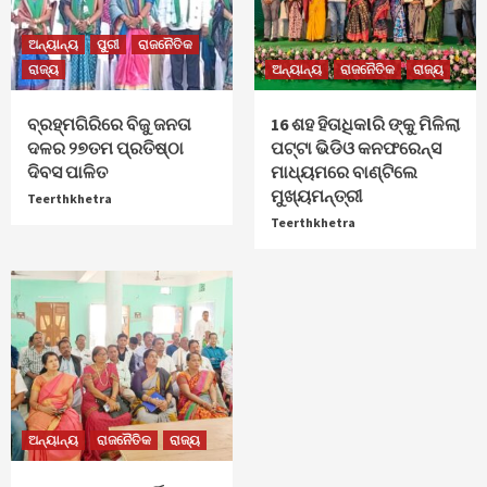
ଅନ୍ୟାନ୍ୟ
ପୁରୀ
ରାଜନୈତିକ
ରାଜ୍ୟ
ଅନ୍ୟାନ୍ୟ
ରାଜନୈତିକ
ରାଜ୍ୟ
ବ୍ରହ୍ମଗିରିରେ ବିଜୁ ଜନତା
16 ଶହ ହିତାଧିକlରି ଙ୍କୁ ମିଳିଲା
ଦଳର ୨୭ତମ ପ୍ରତିଷ୍ଠା
ପଟ୍ଟା ଭିଡିଓ କନଫରେନ୍ସ
ଦିବସ ପାଳିତ
ମାଧ୍ୟମରେ ବାଣ୍ଟିଲେ
ମୁଖ୍ୟମନ୍ତ୍ରୀ
Teerthkhetra
Teerthkhetra
ଅନ୍ୟାନ୍ୟ
ରାଜନୈତିକ
ରାଜ୍ୟ