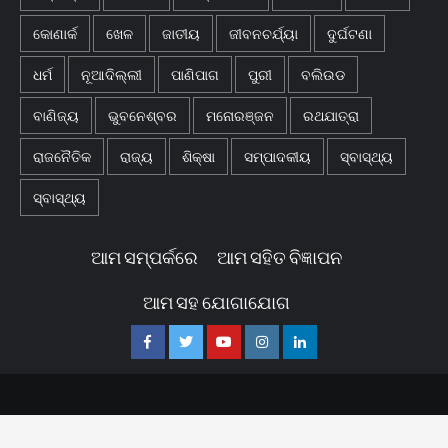
କୋଣାର୍କ
ଖେଳ
ଜାତୀୟ
ଜୀବନଚର୍ଯ୍ୟା
ଦୁର୍ଘଟଣା
ଧର୍ମ
ନୂଆଦିଲ୍ଲୀ
ପାଣିପାଗ
ପୁରୀ
ବଲିଉଡ
ବାଣିଜ୍ୟ
ଭୁବନେଶ୍ବର
ମନୋରଞ୍ଜନ
ରଥଯାତ୍ରା
ରାଜନୈତିକ
ରାଜ୍ୟ
ଶିକ୍ଷା
ସମ୍ପାଦକୀୟ
ସ୍ବାସ୍ଥ୍ୟ
ସ୍ବାସ୍ଥ୍ୟ
ଆମ ସମ୍ପର୍କରେ
ଆମ ସହିତ ବିଜ୍ଞାପନ
ଆମ ସହ ଯୋଗାଯୋଗ
Facebook
Twitter
Youtube
Instagram
Linkedin