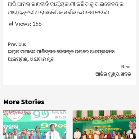
ଅଭିଯାନର ରଣନୀତି କାର୍ଯ୍ୟକାରୀ କରିବାକୁ ବାଇଡେନଙ୍କ
ଆଭ୍ୟନ୍ତରୀଣ ରାଜନୈତିକ ସର୍କଲ ଯୋଜନା କରିଛି।
Views:
158
Continue
Previous
ଇରାନ ସୀମାରେ ପାକିସ୍ତାନ ସେନାଙ୍କ ଉପରେ ଆତଙ୍କବାଦୀ
Reading
ଆକମ୍ରଣ, ୪ ଯବାନ ମୃତ
Next
ଆଜିର ମୁଖ୍ୟ ଖବର
More Stories