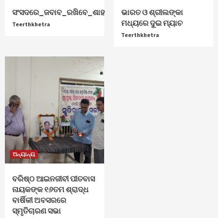
ସଂସଦରେ_ଜବାବ_ରଖିବେ_ଶାହ
ଭାରତ ଓ ଶ୍ରୀଲଙ୍କା
ମଧ୍ୟରେ ଦୁଇ ମ୍ୟାଚ
Teerthkhetra
Teerthkhetra
ଅନ୍ୟାନ୍ୟ
ବରିଷ୍ଠ ଆଇନଜୀବୀ ପୀତବାସ
ନାୟକଙ୍କ ୧୬ତମ ଶ୍ରାଦ୍ଧ
ବାର୍ଷିକୀ ଅବସରରେ
ସ୍ମୃତିଚାରଣ ସଭା