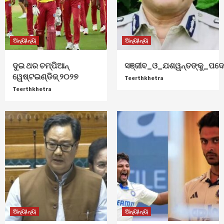
ଅନ୍ୟାନ୍ୟ
ଅନ୍ୟାନ୍ୟ
ଦୁଇ ଥର ଚମ୍ପିଆନ୍‌
ସଞ୍ଜୀବ_ଓ_ଯଶୱନ୍ତଙ୍କୁ_ପଦୋ
ୱେଷ୍ଟଇଣ୍ଡିଜ୍‌ ୨୦୨୭
Teerthkhetra
Teerthkhetra
ଅନ୍ୟାନ୍ୟ
ଅନ୍ୟାନ୍ୟ