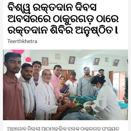
ବିଶ୍ୱ ରକ୍ତଦାନ ଦିବସ
ଅବସରରେ ଠାକୁରଗଡ଼ ଠାରେ
ରକ୍ତଦାନ ଶିବିର ଅନୁଷ୍ଠିତ l
Teerthkhetra
ଅନୁଗୋଳ ଜିଲ୍ଲା ଆଠମଲ୍ଲିକ ବ୍ଲକ ଠାକୁରଗଡ଼ ପଂଚାୟତ