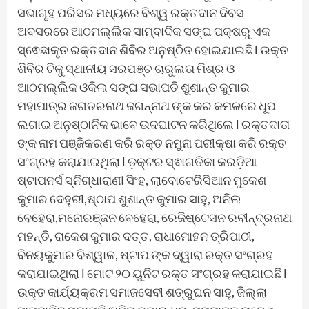
ସଭାଗୃହ ପରିସର ମଧ୍ୟରେ ବିଶ୍ୱ ରକ୍ତଦାନ ଦିବସ
ଅବସରରେ ଆଠମଲ୍ଲିକ ସାମ୍ବାଦିକ ସଙ୍ଘ ପକ୍ଷରୁ ଏକ
ସ୍ଵେଛାକୃତ ରକ୍ତଦାନ ଶିବିର ଅନୁଷ୍ଠିତ ହୋଇଯାଇଛି l ଉକ୍ତ
ଶିବିର ଟିକୁ ସ୍ଥାନୀୟ ସରପଞ୍ଚ ଚାରୁଲତା ମିଶ୍ର ଓ
ଆଠମଲ୍ଲିକ ଓକିଲ ସଙ୍ଘ ସଭାପତି ଶୁଶାନ୍ତ କୁମାର
ମହାପାତ୍ର ଜଗତରନାଥ ଜଗନ୍ନାଥ ଙ୍କ କର କମଳରେ ଧୂପ
ଲଗାଇ ଅନୁଷ୍ଠାନିକ ଭାବେ ଉଦଘାଟନ କରିଥିଲେ l ରକ୍ତଦାତା
ଙ୍କ ନାମ ପଞ୍ଜିକରଣ କରି ରକ୍ତ ନମୁନା ପରୀକ୍ଷା କରି ରକ୍ତ
ସଂଗ୍ରହ କରାଯାଇଥିଲା l ଡ଼କ୍ଟର ସ୍ଵାଗତିକା କରଡ଼ିଆ
ଷ୍ଟାପନର୍ସ ସ୍ନିଗ୍ଧାରାଣୀ ସିଂହ, ଲାବୋଟେରିସିଆନ ମୁକେଶ
କୁମାର ଦେହୁରୀ,ଷ୍ଠାପ ଶୁଶାନ୍ତ କୁମାର ସାହୁ, ଅନିଲ
ବେହେରା,ମନୋରଞ୍ଜନ ବେହେରା, ରେଜିଷ୍ଟେସନ ରବୀନ୍ଦ୍ରନାଥ
ମହନ୍ତି, ରାକେଶ କୁମାର ଦତ୍ତ, ରାଧାମୋହନ ତ୍ରିପାଠୀ,
ବିନୟକୁମାର ବିଶ୍ୱାଳ, ଷ୍ଟାପ ଙ୍କ ଦ୍ୱାରା ରକ୍ତ ସଂଗ୍ରହ
କରାଯାଇଥିଲା l ମୋଟ ୨୦ ୟୁନିଟ ରକ୍ତ ସଂଗ୍ରହ କରାଯାଇଛି l
ଉକ୍ତ କାର୍ଯ୍ୟକ୍ରମ ସମାଜସେବୀ ଶତ୍ରୁଘନ ସାହୁ, ଜିଲ୍ଲା