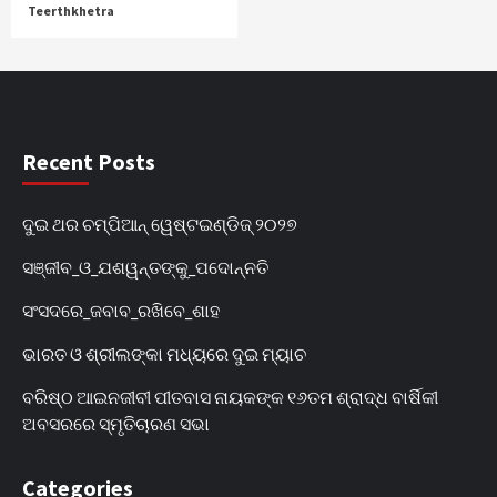
Teerthkhetra
Recent Posts
ଦୁଇ ଥର ଚମ୍ପିଆନ୍‌ ୱେଷ୍ଟଇଣ୍ଡିଜ୍‌ ୨୦୨୭
ସଞ୍ଜୀବ_ଓ_ଯଶୱନ୍ତଙ୍କୁ_ପଦୋନ୍ନତି
ସଂସଦରେ_ଜବାବ_ରଖିବେ_ଶାହ
ଭାରତ ଓ ଶ୍ରୀଲଙ୍କା ମଧ୍ୟରେ ଦୁଇ ମ୍ୟାଚ
ବରିଷ୍ଠ ଆଇନଜୀବୀ ପୀତବାସ ନାୟକଙ୍କ ୧୬ତମ ଶ୍ରାଦ୍ଧ ବାର୍ଷିକୀ
ଅବସରରେ ସ୍ମୃତିଚାରଣ ସଭା
Categories