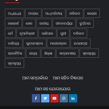
ଅନ୍ୟାନ୍ୟ
ଅପରାଧ
ଆନ୍ତର୍ଜାତୀୟ
ଓଲିଉଡ
କରୋନା
କୋଣାର୍କ
ଖେଳ
ଜାତୀୟ
ଜୀବନଚର୍ଯ୍ୟା
ଦୁର୍ଘଟଣା
ଧର୍ମ
ନୂଆଦିଲ୍ଲୀ
ପାଣିପାଗ
ପୁରୀ
ବଲିଉଡ
ବାଣିଜ୍ୟ
ଭୁବନେଶ୍ବର
ମନୋରଞ୍ଜନ
ରଥଯାତ୍ରା
ରାଜନୈତିକ
ରାଜ୍ୟ
ଶିକ୍ଷା
ସମ୍ପାଦକୀୟ
ସ୍ବାସ୍ଥ୍ୟ
ସ୍ବାସ୍ଥ୍ୟ
ଆମ ସମ୍ପର୍କରେ
ଆମ ସହିତ ବିଜ୍ଞାପନ
ଆମ ସହ ଯୋଗାଯୋଗ
Facebook
Twitter
Youtube
Instagram
Linkedin