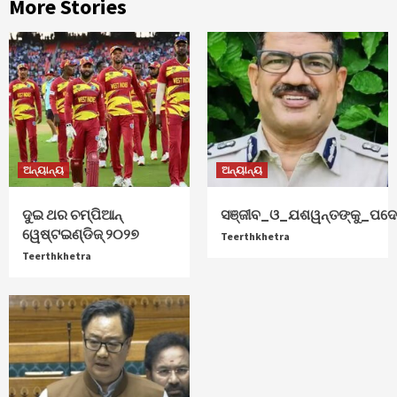
More Stories
ଅନ୍ୟାନ୍ୟ
ଅନ୍ୟାନ୍ୟ
ଦୁଇ ଥର ଚମ୍ପିଆନ୍‌
ସଞ୍ଜୀବ_ଓ_ଯଶୱନ୍ତଙ୍କୁ_ପଦୋ
ୱେଷ୍ଟଇଣ୍ଡିଜ୍‌ ୨୦୨୭
Teerthkhetra
Teerthkhetra