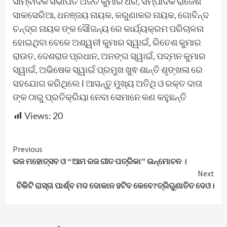
ସାମ୍ବାଦିକ ସଭାପତି ଅଜିତ କୁମାର ଧର, ସମ୍ପାଦକ ରାଜେଶ
ସାକସେରିଆ, ଧନଞ୍ଜୟ ନାୟକ, କରୁଣାକର ନାୟକ, ଗୋବିନ୍ଦ
ଚନ୍ଦ୍ର ନାୟକ ଙ୍କ ସୌଜନ୍ୟ ରେ କାର୍ଯ୍ୟକ୍ରମ ପରିଚାଳନା
ହୋଇଥିବା ବେଳେ ଅଶ୍ୱନୀ କୁମାର ସ୍ୱାଇଁ, ରିତେଶ କୁମାର
ରାଉତ, ଦେଶରାଜ ପ୍ରଧାନ, ଅନଙ୍ଗ ସ୍ୱାଇଁ, ପଦ୍ମନ କୁମାର
ସ୍ୱାଇଁ, ଅଭିଷେକ ସ୍ୱାଇଁ ପ୍ରମୁଖ ଖୁଵ ଶାନ୍ତି ଶୃଙ୍ଖଳା ରେ
ସହଯୋଗ କରିଥିଲେ l ଆସନ୍ତୁ ମୁଖ୍ୟ ଅତିଥି ଓ ରକ୍ତ ଦାତା
ଙ୍କ ଠାରୁ ପ୍ରତିକ୍ରିୟା ନେବା ସେମାନେ କଣ କହୁଛନ୍ତି
Views:
20
Continue
Previous
ରଜ ମହୋତ୍ସବ ଓ “ଆମ ରଜ ଗୀତ ପତ୍ରିକା” ଉନ୍ମୋଚନ ।
Reading
Next
ଚିକିଟି ରାସ୍ତା ପାର୍ଶ୍ବ ମଦ ଦୋକାନ ହଟିବ କେବେ?ତ୍ରିଗୁଣାତିତ ଦେଓ।