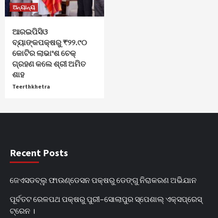
ଅନ୍ୟାନ୍ୟ
ଆରଇପିସିଓ
ବ୍ୟାଙ୍କପକ୍ଷରୁ ₹୨୨.୯୦
କୋଟିର ଲାଭାଂଶ ଚେକ୍
ଗ୍ରହଣ କଲେ ଶ୍ରୀ ଅମିତ
ଶାହ
Teerthkhetra
Recent Posts
ଜେଏସଡବ୍ଲୁ ଫାଉଣ୍ଡେସନ ପକ୍ଷରୁ ଡେଙ୍ଗୁ ନିରାକରଣ ଅଭିଯାନ
ପୂର୍ବତଟ ରେଳପଥ ପକ୍ଷରୁ ପୁରୀ–ସୋଲାପୁର ସ୍ପେଶାଲ୍ ଏକ୍ସପ୍ରେସ୍
ଟ୍ରେନ ।