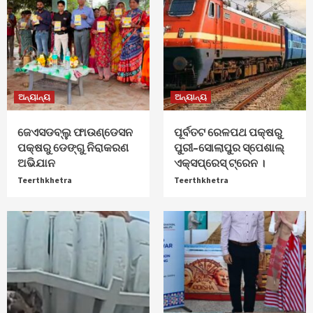
ଅନ୍ୟାନ୍ୟ
ଅନ୍ୟାନ୍ୟ
ଜେଏସଡବ୍ଲୁ ଫାଉଣ୍ଡେସନ
ପୂର୍ବତଟ ରେଳପଥ ପକ୍ଷରୁ
ପକ୍ଷରୁ ଡେଙ୍ଗୁ ନିରାକରଣ
ପୁରୀ–ସୋଲାପୁର ସ୍ପେଶାଲ୍
ଅଭିଯାନ
ଏକ୍ସପ୍ରେସ୍ ଟ୍ରେନ ।
Teerthkhetra
Teerthkhetra