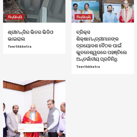
ଅନ୍ୟାନ୍ୟ
ଅନ୍ୟାନ୍ୟ
ଶ୍ରୀମନ୍ଦିର ଭିତର ଭିଡିଓ
ବ୍ରିକ୍ସ
ଭାଇରାଲ
ଶିକ୍ଷାମନ୍ତ୍ରୀମାନଙ୍କ
ତ୍ରୟୋଦଶ ବୈଠକ ପାଇଁ
Teerthkhetra
ଭୁବନେଶ୍ୱରରେ ପହଞ୍ଚିଲେ
ଅନ୍ତର୍ଜାତୀୟ ପ୍ରତିନିଧି
Teerthkhetra