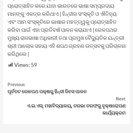
ପ୍ରୋତ୍ସାହିତ କରେ ଯାହା ଭାରତରେ ଭାଷା ସମ୍ପ୍ରଦାୟ
ମାନଙ୍କୁ ଏକତ୍ର କରିଥାଏ | ହିନ୍ଦୀର ସଂସ୍କୃତି ଓ ଐତିହ୍ୟ
ଏବଂ ଆମ ସଂସ୍କୃତିରେ ଭାଷାର ମହତ୍ତ୍ୱକୁ ପ୍ରୋତ୍ସାହିତ
କରିବା ପାଇଁ ଏହା ପ୍ରତିବର୍ଷ ପାଳନ କରାଯାଏ | ରେଳପଥର
ମୁଖ୍ୟ ରାଜଭାଷା ଅଧିକାରୀ ତଥା ପ୍ରମୁଖ ବୈଦ୍ୟୁତିକ ଯନ୍ତ୍ରୀ
ଶ୍ରୀ ଆଲୋକ ସହାୟ ଏହି ଶପଥ ଗ୍ରହଣ ଉତ୍ସବକୁ ପରିଚାଳନା
କରିଥିଲେ |
Views:
59
Continue
Previous
ପୂର୍ବତଟ ରେଳପଥ ପକ୍ଷରୁ ହିନ୍ଦୀ ଦିବସ ପାଳନ
Reading
Next
ଏ.ଇ.ଏସ୍. ମହାବିଦ୍ୟାଳୟ, ତରଭା ତରଫରୁ ବୃକ୍ଷରୋପଣ
କାର୍ଯ୍ୟକ୍ରମ