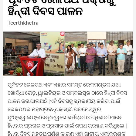
ହିନ୍ଦୀ ଦିବସ ପାଳନ
Teerthkhetra
ପୂର୍ବତଟ ରେଳପଥ ଏବଂ ଏହାର ସମସ୍ତ ରେଳମଣ୍ଡଳ ଯଥା
ଖୋର୍ଦ୍ଧା ରୋଡ଼, ୱାଲଟିୟର ଓ ସମ୍ବଲପୁର ଠାରେ ହିନ୍ଦୀ ଦିବସ
ପାଳନ କରାଯାଇଅଛି |ଏହି ଦିବସକୁ ସ୍ମରଣୀୟ କରିବା ପାଇଁ
ରେଳପଥର ମହାପ୍ରବନ୍ଧକ ଶ୍ରୀ ପରମେଶ୍ୱର
ଫୁଙ୍କୱାଲଙ୍କ ନେତୃତ୍ୱରେ କର୍ମଚାରୀ ଓ ଅଧିକାରୀ ମାନେ
ହିନ୍ଦୀର ପ୍ରଚାର ଓ ପ୍ରସାର ପାଇଁ ଶପଥ ଗ୍ରହଣ କରିଥିଲେ |
ହିନ୍ଦୀ ଦିବସ ମହତ୍ୱପୂର୍ଣ୍ଣ କାରଣ ଏହା ଜାତୀୟ ଏକୀକରଣକୁ