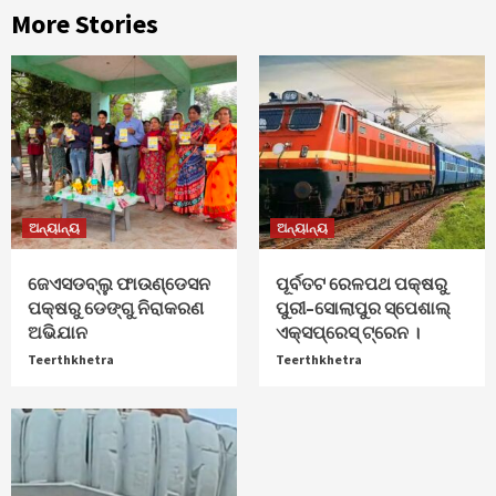
More Stories
ଅନ୍ୟାନ୍ୟ
ଅନ୍ୟାନ୍ୟ
ଜେଏସଡବ୍ଲୁ ଫାଉଣ୍ଡେସନ
ପୂର୍ବତଟ ରେଳପଥ ପକ୍ଷରୁ
ପକ୍ଷରୁ ଡେଙ୍ଗୁ ନିରାକରଣ
ପୁରୀ–ସୋଲାପୁର ସ୍ପେଶାଲ୍
ଅଭିଯାନ
ଏକ୍ସପ୍ରେସ୍ ଟ୍ରେନ ।
Teerthkhetra
Teerthkhetra