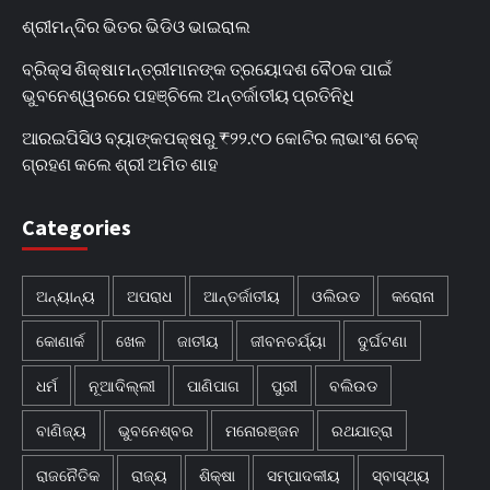
ଶ୍ରୀମନ୍ଦିର ଭିତର ଭିଡିଓ ଭାଇରାଲ
ବ୍ରିକ୍ସ ଶିକ୍ଷାମନ୍ତ୍ରୀମାନଙ୍କ ତ୍ରୟୋଦଶ ବୈଠକ ପାଇଁ
ଭୁବନେଶ୍ୱରରେ ପହଞ୍ଚିଲେ ଅନ୍ତର୍ଜାତୀୟ ପ୍ରତିନିଧି
ଆରଇପିସିଓ ବ୍ୟାଙ୍କପକ୍ଷରୁ ₹୨୨.୯୦ କୋଟିର ଲାଭାଂଶ ଚେକ୍
ଗ୍ରହଣ କଲେ ଶ୍ରୀ ଅମିତ ଶାହ
Categories
ଅନ୍ୟାନ୍ୟ
ଅପରାଧ
ଆନ୍ତର୍ଜାତୀୟ
ଓଲିଉଡ
କରୋନା
କୋଣାର୍କ
ଖେଳ
ଜାତୀୟ
ଜୀବନଚର୍ଯ୍ୟା
ଦୁର୍ଘଟଣା
ଧର୍ମ
ନୂଆଦିଲ୍ଲୀ
ପାଣିପାଗ
ପୁରୀ
ବଲିଉଡ
ବାଣିଜ୍ୟ
ଭୁବନେଶ୍ବର
ମନୋରଞ୍ଜନ
ରଥଯାତ୍ରା
ରାଜନୈତିକ
ରାଜ୍ୟ
ଶିକ୍ଷା
ସମ୍ପାଦକୀୟ
ସ୍ବାସ୍ଥ୍ୟ