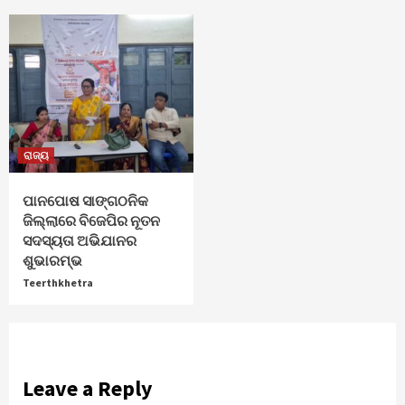
ରାଜ୍ୟ
ପାନପୋଷ ସାଙ୍ଗଠନିକ
ଜିଲ୍ଲାରେ ବିଜେପିର ନୂତନ
ସଦସ୍ୟତା ଅଭିଯାନର
ଶୁଭାରମ୍ଭ
Teerthkhetra
Leave a Reply