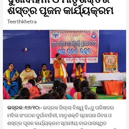
ଶସ୍ତ୍ର ପୂଜନ କାର୍ଯ୍ୟକ୍ରମ
Teerthkhetra
ଭଦ୍ରକ :୧୬/୧୦:-
ଭଦ୍ରକ ଜିଲ୍ଲା ବିଶ୍ୱ ହିନ୍ଦୁ ପରିଷଦର
ମହିଳା ସଂଗଠନ ଦୁର୍ଗାବାହିନୀ, ମାତୃଶକ୍ତି ସ୍ଥାପନା ଦିବସ ଓ
ଶସ୍ତ୍ର ପୂଜନ କାର୍ଯ୍ୟକ୍ରମ ସ୍ଥାନୀୟ ବାଇପାସସ୍ଥିତ