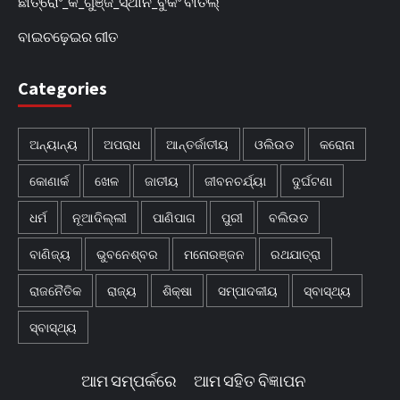
ଛାତ୍ରୋଂ_କି_ଗୁଞ୍ଜ_ସ୍ଥାନ_ବୁକିଂ ବାତିଲ୍
ବାଇଚଢ଼େଇର ଗୀତ
Categories
ଅନ୍ୟାନ୍ୟ
ଅପରାଧ
ଆନ୍ତର୍ଜାତୀୟ
ଓଲିଉଡ
କରୋନା
କୋଣାର୍କ
ଖେଳ
ଜାତୀୟ
ଜୀବନଚର୍ଯ୍ୟା
ଦୁର୍ଘଟଣା
ଧର୍ମ
ନୂଆଦିଲ୍ଲୀ
ପାଣିପାଗ
ପୁରୀ
ବଲିଉଡ
ବାଣିଜ୍ୟ
ଭୁବନେଶ୍ବର
ମନୋରଞ୍ଜନ
ରଥଯାତ୍ରା
ରାଜନୈତିକ
ରାଜ୍ୟ
ଶିକ୍ଷା
ସମ୍ପାଦକୀୟ
ସ୍ବାସ୍ଥ୍ୟ
ସ୍ବାସ୍ଥ୍ୟ
ଆମ ସମ୍ପର୍କରେ
ଆମ ସହିତ ବିଜ୍ଞାପନ