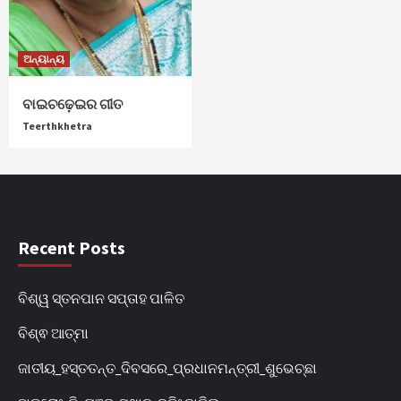
ଅନ୍ୟାନ୍ୟ
ବାଇଚଢ଼େଇର ଗୀତ
Teerthkhetra
Recent Posts
ବିଶ୍ୱ ସ୍ତନପାନ ସପ୍ତାହ ପାଳିତ
ବିଶ୍ଵ ଆତ୍ମା
ଜାତୀୟ_ହସ୍ତତନ୍ତ_ଦିବସରେ_ପ୍ରଧାନମନ୍ତ୍ରୀ_ଶୁଭେଚ୍ଛା