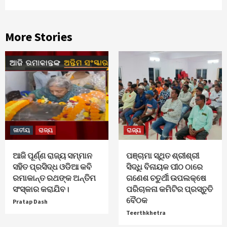
More Stories
ଜାତୀୟ
ରାଜ୍ୟ
ରାଜ୍ୟ
ଆଜି ପୂର୍ଣ୍ଣ ରାଜ୍ୟ ସମ୍ମାନ
ପଞ୍ଚାମା ସ୍ଥିତ ଶ୍ରୀଶ୍ରୀ
ସହିତ ପ୍ରସିଦ୍ଧ ଓଡିଆ କବି
ସିଦ୍ଧି ବିନାୟକ ପୀଠ ଠାରେ
ରମାକାନ୍ତ ରଥଙ୍କ ଅନ୍ତିମ
ଗଣେଶ ଚତୁର୍ଥୀ ଉପଲକ୍ଷେ
ସଂସ୍କାର କରାଯିବ।
ପରିଚାଳନା କମିଟିର ପ୍ରସ୍ତୁତି
ବୈଠକ
Pratap Dash
Teerthkhetra