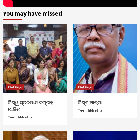
You may have missed
ଅନ୍ୟାନ୍ୟ
ଅନ୍ୟାନ୍ୟ
ବିଶ୍ୱ ସ୍ତନପାନ ସପ୍ତାହ
ବିଶ୍ଵ ଆତ୍ମା
ପାଳିତ
Teerthkhetra
Teerthkhetra