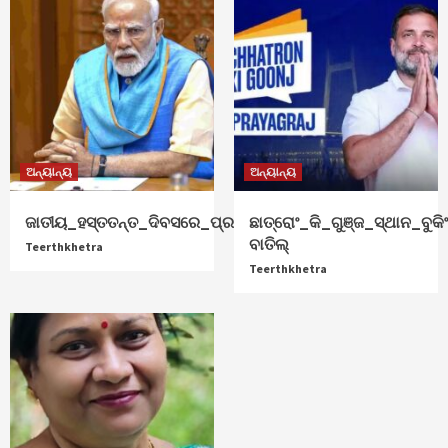
ଅନ୍ୟାନ୍ୟ
ଅନ୍ୟାନ୍ୟ
ଜାତୀୟ_ହସ୍ତତନ୍ତ_ଦିବସରେ_ପ୍ରଧାନମନ୍ତ୍ରୀ_ଶୁଭେଚ୍ଛା
ଛାତ୍ରୋଂ_କି_ଗୁଞ୍ଜ_ସ୍ଥାନ_ବୁକିଂ
ବାତିଲ୍
Teerthkhetra
Teerthkhetra