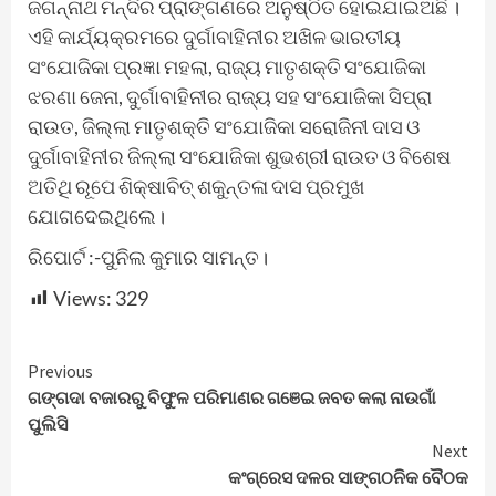
ଜଗନ୍ନାଥ ମନ୍ଦିର ପ୍ରାଙ୍ଗଣରେ ଅନୁଷ୍ଠିତ ହୋଇଯାଇଅଛି ।
ଏହି କାର୍ଯ୍ୟକ୍ରମରେ ଦୁର୍ଗାବାହିନୀର ଅଖିଳ ଭାରତୀୟ
ସଂଯୋଜିକା ପ୍ରଜ୍ଞା ମହଲା, ରାଜ୍ୟ ମାତୃଶକ୍ତି ସଂଯୋଜିକା
ଝରଣା ଜେନା, ଦୁର୍ଗାବାହିନୀର ରାଜ୍ୟ ସହ ସଂଯୋଜିକା ସିପ୍ରା
ରାଉତ, ଜିଲ୍ଲା ମାତୃଶକ୍ତି ସଂଯୋଜିକା ସରୋଜିନୀ ଦାସ ଓ
ଦୁର୍ଗାବାହିନୀର ଜିଲ୍ଲା ସଂଯୋଜିକା ଶୁଭଶ୍ରୀ ରାଉତ ଓ ବିଶେଷ
ଅତିଥି ରୂପେ ଶିକ୍ଷାବିତ୍ ଶକୁନ୍ତଳା ଦାସ ପ୍ରମୁଖ
ଯୋଗଦେଇଥିଲେ।
ରିପୋର୍ଟ :-ପୁନିଲ କୁମାର ସାମନ୍ତ।
Views:
329
Continue
Previous
ଗଙ୍ଗଦା ବଜାରରୁ ବିଫୁଳ ପରିମାଣର ଗଞେଇ ଜବତ କଲା ନାଉଗାଁ
Reading
ପୁଲିସି
Next
କଂଗ୍ରେସ ଦଳର ସାଙ୍ଗଠନିକ ବୈଠକ