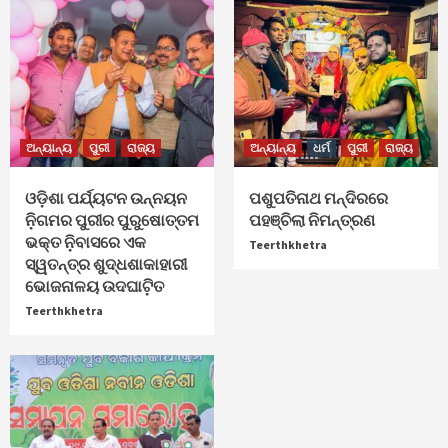
ଅନ୍ୟାନ୍ୟ
ପୁରୀ
ରାଜ୍ୟ
ଅନ୍ୟାନ୍ୟ
ଧର୍ମ
ପୁରୀ
ରାଜ୍ୟ
ଓଡ଼ିଶା ପର୍ଯ୍ୟଟନ ଉନ୍ନୟନ
ପଶୁପତିନାଥ ମନ୍ଦିରରେ
ନ଼ିଗମର ପୁରୀର ପୁରୁଷୋତ୍ତମ
ପହଞ୍ଚିଲା ନିମନ୍ତ୍ରଣ
ଭକ୍ତ ନ଼ିବାସରେ ଏକ
Teerthkhetra
ସ୍ୱତନ୍ତ୍ର ଶୁଦ୍ଧଶାକାହାରୀ
ଭୋଜନାଳୟ ଉଦଘାଟ଼ିତ
Teerthkhetra