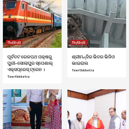
ଅନ୍ୟାନ୍ୟ
ଅନ୍ୟାନ୍ୟ
ପୂର୍ବତଟ ରେଳପଥ ପକ୍ଷରୁ
ଶ୍ରୀମନ୍ଦିର ଭିତର ଭିଡିଓ
ପୁରୀ–ସୋଲାପୁର ସ୍ପେଶାଲ୍
ଭାଇରାଲ
ଏକ୍ସପ୍ରେସ୍ ଟ୍ରେନ ।
Teerthkhetra
Teerthkhetra