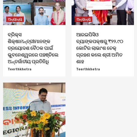
ଅନ୍ୟାନ୍ୟ
ଅନ୍ୟାନ୍ୟ
ବ୍ରିକ୍ସ
ଆରଇପିସିଓ
ଶିକ୍ଷାମନ୍ତ୍ରୀମାନଙ୍କ
ବ୍ୟାଙ୍କପକ୍ଷରୁ ₹୨୨.୯୦
ତ୍ରୟୋଦଶ ବୈଠକ ପାଇଁ
କୋଟିର ଲାଭାଂଶ ଚେକ୍
ଭୁବନେଶ୍ୱରରେ ପହଞ୍ଚିଲେ
ଗ୍ରହଣ କଲେ ଶ୍ରୀ ଅମିତ
ଅନ୍ତର୍ଜାତୀୟ ପ୍ରତିନିଧି
ଶାହ
Teerthkhetra
Teerthkhetra