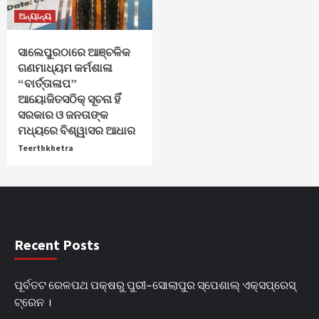
ଅନ୍ୟାନ୍ୟ
ସାଲେପୁରଠାରେ ଆଞ୍ଚଳିକ
ଗଣମାଧ୍ୟମ କର୍ମଶାଳା
“ବାର୍ତ୍ତାଳାପ”
ଆୟୋଜିତସଠିକ୍ ସୂଚନା ହିଁ
ସରକାର ଓ ଜନତାଙ୍କ
ମଧ୍ୟରେ ବିଶ୍ୱାସର ଆଧାର
Teerthkhetra
Recent Posts
ପୂର୍ବତଟ ରେଳପଥ ପକ୍ଷରୁ ପୁରୀ–ସୋଲାପୁର ସ୍ପେଶାଲ୍ ଏକ୍ସପ୍ରେସ୍
ଟ୍ରେନ ।