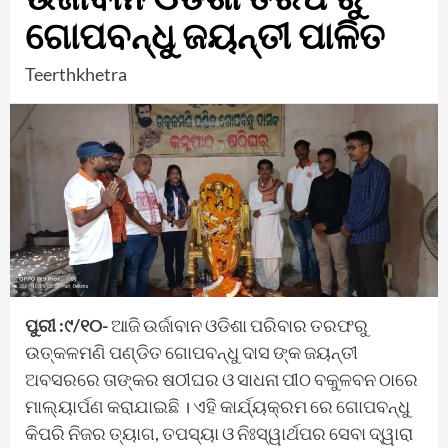
ଗୋପବନ୍ଧୁ ଜୟନ୍ତୀ ପାଳିତ
Teerthkhetra
ପୁରୀ :୯/୧୦-
ଆଜି ଉର୍ଜାବାନ ଓଡିଶା ପରିବାର ତରଫରୁ
ଉତ୍କଳମଣି ପଣ୍ଡିତ ଗୋପବନ୍ଧୁ ଦାସ ଙ୍କ ଜୟନ୍ତୀ
ଅବସରରେ ତାଙ୍କର ଷଠୀଘର ଓ ସାଧନା ପୀଠ ବକୁଳବନ ଠାରେ
ମାଲ୍ୟାର୍ପଣ କରାଯାଇଛି । ଏହି କାର୍ଯ୍ୟକ୍ରମ ରେ ଗୋପବନ୍ଧୁ
କିପରି ନିଜର ତ୍ୟାଗ, ତପସ୍ୟା ଓ ନିଃସ୍ୱାର୍ଥପର ସେବା ଦ୍ୱାରା