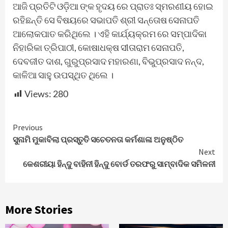
ଆଜି ପ୍ରତିଟି ଓଡ଼ିଆ ଙ୍କ ହୃଦୟ ରେ ପ୍ରାତଃ ସ୍ମରଣୀୟ ହୋଇ
ରହିଛନ୍ତି ସେ ବିଷୟରେ ସଭାପତି ଶ୍ରୀ ସନ୍ତୋଷ ସେନାପତି
ଆଲୋକପାତ କରିଥିଲେ । ଏହି କାର୍ଯ୍ୟକ୍ରମ ରେ ସମ୍ପାଦିକା
ନିହାରିକା ତ୍ରିପାଠୀ, କୋଷାଧକ୍ଷ ସୀତାରାମ ସେନାପତି,
ଦେବଜୀତ ଦାଶ, ଗୁରୁପ୍ରସାଦ ମହାରଣା, ବିଭୁପ୍ରସାଦ ନନ୍ଦ,
କାଳିଆ ସାହୁ ଉପସ୍ଥିତ ଥିଲେ ।
Views:
280
Continue
Previous
ସୁନାମି ମୁକାବିଲା ପ୍ରସ୍ତୁତି ସଚେତନତା କର୍ମଶାଳା ଅନୁଷ୍ଠିତ
Reading
Next
କେଶରୀୟା ହିନ୍ଦୁ ବାହିନୀ ହିନ୍ଦୁ ବୋର୍ଡ ତରଫରୁ ସାମ୍ବାଦିକ ସମିଳନୀ
More Stories