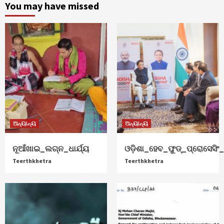
You may have missed
ଅନ୍ୟାନ୍ୟ
ଅନ୍ୟାନ୍ୟ
ନୂଆଁଖାଇ_ଲଗ୍ନ_ଧାର୍ଯ୍ୟ
ଓଡ଼ିଶା_ହେବ_ଫୁଡ୍‌_ପ୍ରୋସେସିଂ_ହ
Teerthkhetra
Teerthkhetra