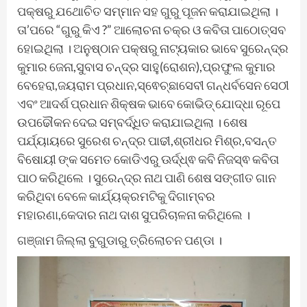
ପକ୍ଷରୁ ଯଥୋଚିତ ସମ୍ମାନ ସହ ଗୁରୁ ପୂଜନ କରାଯାଇଥିଲା ।
ତା’ପରେ “ଗୁରୁ କିଏ ?” ଆଲୋଚନା ଚକ୍ର ଓ କବିତା ପାଠୋତ୍ସବ
ହୋଇଥିଲା । ଅନୁଷ୍ଠାନ ପକ୍ଷରୁ ନାଟ୍ୟକାର ଭାବେ ସୁରେନ୍ଦ୍ର
କୁମାର ଜେନା,ସୁବାସ ଚନ୍ଦ୍ର ସାହୁ(ରୋଶନ),ପ୍ରଫୁଲ କୁମାର
ବେହେରା,ଜୟରାମ ପ୍ରଧାନ,ସ୍ଵେଚ୍ଛାସେବୀ ଗନ୍ଧର୍ବସେନ ସେଠୀ
ଏବଂ ଆଦର୍ଶ ପ୍ରଧାନ ଶିକ୍ଷକ ଭାବେ କୋଭିଡ୍ ଯୋଦ୍ଧା ରୂପେ
ଉପଢୌକନ ଦେଇ ସମ୍ବର୍ଦ୍ଧିତ କରାଯାଇଥିଲା । ଶେଷ
ପର୍ଯ୍ୟାୟରେ ସୁରେଶ ଚନ୍ଦ୍ର ପାଢୀ,ଶ୍ରୀଧର ମିଶ୍ର,ବସନ୍ତ
ବିଷୋୟୀ ଙ୍କ ସମେତ କୋଡିଏରୁ ଊର୍ଦ୍ଧ୍ଵ କବି ନିଜସ୍ଵ କବିତା
ପାଠ କରିଥିଲେ । ସୁରେନ୍ଦ୍ର ନାଥ ପାଣି ଶେଷ ସଙ୍ଗୀତ ଗାନ
କରିଥିବା ବେଳେ କାର୍ଯ୍ୟକ୍ରମଟିକୁ ଦିଗାମ୍ବର
ମହାରଣା,କେଦାର ନାଥ ଦାଶ ସୁପରିଚାଳନା କରିଥିଲେ ।
ଗଞ୍ଜାମ ଜିଲ୍ଲା ବୁଗୁଡାରୁ ତ୍ରିଲୋଚନ ପଣ୍ଡା ।