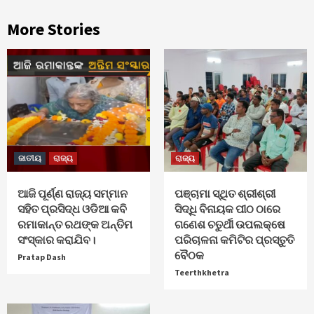
More Stories
ଜାତୀୟ
ରାଜ୍ୟ
ରାଜ୍ୟ
ଆଜି ପୂର୍ଣ୍ଣ ରାଜ୍ୟ ସମ୍ମାନ
ପଞ୍ଚାମା ସ୍ଥିତ ଶ୍ରୀଶ୍ରୀ
ସହିତ ପ୍ରସିଦ୍ଧ ଓଡିଆ କବି
ସିଦ୍ଧି ବିନାୟକ ପୀଠ ଠାରେ
ରମାକାନ୍ତ ରଥଙ୍କ ଅନ୍ତିମ
ଗଣେଶ ଚତୁର୍ଥୀ ଉପଲକ୍ଷେ
ସଂସ୍କାର କରାଯିବ।
ପରିଚାଳନା କମିଟିର ପ୍ରସ୍ତୁତି
ବୈଠକ
Pratap Dash
Teerthkhetra