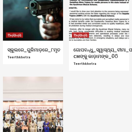
ଅନ୍ୟାନ୍ୟ
ଅନ୍ୟାନ୍ୟ
ସ୍କୁଲରେ_ଗୁଳିମାଡ଼ରେ_୮ମୃତ
ଗୋପବନ୍ଧୁ_ସ୍ୱାସ୍ଥ୍ୟ_ବୀମା_ପ
CMଙ୍କୁ କାଡ଼ାମଙ୍କ_ଚିଠି
Teerthkhetra
Teerthkhetra