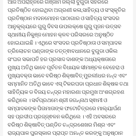
ଆଜି ଅପରାହ୍ନରେ ଗଞ୍ଜାମ ଜିଲ୍ଲା ବୁଗୁଡା ସହରରେ
ପ୍ରତିଷ୍ଠିତ ହୋଇଥିବା ଅଗ୍ରଣୀ କଳା,ସାହିତ୍ୟ ଓ ସଂସ୍କୃତିର
ପ୍ରତିଷ୍ଠାନ ମଦନମୋହନ ପାଠାଗାର ଓ ସାହିତ୍ୟ ସଂସଦର
ଆନୁକୂଲ୍ୟରେ ଗୁରୁ ଦିବସ ଉପଲକ୍ଷେ ଗୁରୁ ପୂଜନ ଉତ୍ସବ
ସ୍ଥାନୀୟ ନିକୁଞ୍ଜ ମୋହନ କ୍ଳବ ପରିସରରେ ଅନୁଷ୍ଠିତ
ହୋଇଯାଇଛି । ଏଥିରେ ସଂସଦର ପ୍ରତିଷ୍ଠାତା ଓ ସମ୍ପାଦକ
ତ୍ରିଲୋଚନ ପଣ୍ଡାଙ୍କ ତତ୍ତ୍ଵାବଧାନରେ ବୁଗୁଡା ଓକିଲ
ସଂଘର ସଭାପତି ହର ପ୍ରସାଦ ଦାଶଙ୍କ ଅଧ୍ୟକ୍ଷତାରେ
ମୁଖ୍ୟ ଅତିଥି ଭାବେ ପୂର୍ବତନ ବିଧାୟକ ସୀମାଞ୍ଚଳ ବେହେରା ଓ
ମୁଖ୍ୟବକ୍ତା ଭାବେ ବରିଷ୍ଠ ଶିକ୍ଷାବିତ୍ ମୁରଲୀଧର ନନ୍ଦ ଏବଂ
ସମ୍ମାନିତ ଅତିଥି ଭାବେ ଏସ୍ ଟିକରପଡା ପ୍ରଧାନ ଶିକ୍ଷକ ତଥା
ସାହିତ୍ୟିକ ଡ ବିଜୟ ଚନ୍ଦ୍ର ମହାରଣା ପ୍ରମୁଖ ଅଂଶଗ୍ରହଣ
କରିଥିଲେ । ସର୍ବପ୍ରଥମେ ଶ୍ରୀ ଜଗନ୍ନାଥ ସ୍ଵାମୀ ଓ
ସମ୍ପାଦକଙ୍କ ପିତାମାତାଙ୍କ ଫଟୋଚିତ୍ରରେ ମାଲ୍ୟାର୍ପଣ
ସହ ପ୍ରଦୀପ ପ୍ରଜ୍ଜ୍ଵଳନ କରିଥିଲେ । ଏହି ଅବସରରେ
ବରିଷ୍ଠ ଶିକ୍ଷାବିତ୍ ପଣ୍ଡିତ ଚନ୍ଦ୍ରଶେଖର ମିଶ୍ର ଏବଂ
ରାଜ୍ୟପାଳ ପୁରସ୍କାର ପ୍ରାପ୍ତ ଅନନ୍ତ କରଙ୍କୁ ଅନୁଷ୍ଠାନ