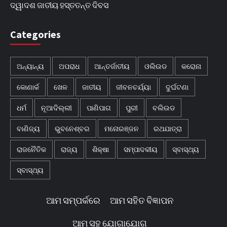
ଦ୍ୱାଦଶ ଜାତୀୟ ହସ୍ତତନ୍ତ ଦିବସ
Categories
ଅନ୍ୟାନ୍ୟ
ଅପରାଧ
ଆନ୍ତର୍ଜାତୀୟ
ଓଲିଉଡ
କରୋନା
କୋଣାର୍କ
ଖେଳ
ଜାତୀୟ
ଜୀବନଚର୍ଯ୍ୟା
ଦୁର୍ଘଟଣା
ଧର୍ମ
ନୂଆଦିଲ୍ଲୀ
ପାଣିପାଗ
ପୁରୀ
ବଲିଉଡ
ବାଣିଜ୍ୟ
ଭୁବନେଶ୍ବର
ମନୋରଞ୍ଜନ
ରଥଯାତ୍ରା
ରାଜନୈତିକ
ରାଜ୍ୟ
ଶିକ୍ଷା
ସମ୍ପାଦକୀୟ
ସ୍ବାସ୍ଥ୍ୟ
ସ୍ବାସ୍ଥ୍ୟ
ଆମ ସମ୍ପର୍କରେ
ଆମ ସହିତ ବିଜ୍ଞାପନ
ଆମ ସହ ଯୋଗାଯୋଗ