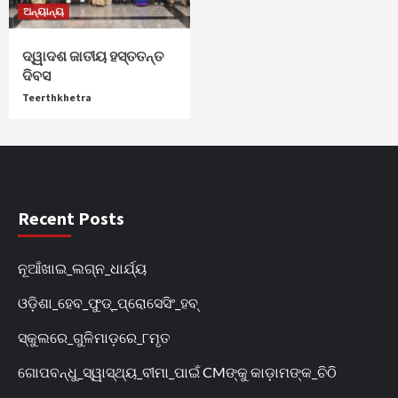
ଅନ୍ୟାନ୍ୟ
ଦ୍ୱାଦଶ ଜାତୀୟ ହସ୍ତତନ୍ତ
ଦିବସ
Teerthkhetra
Recent Posts
ନୂଆଁଖାଇ_ଲଗ୍ନ_ଧାର୍ଯ୍ୟ
ଓଡ଼ିଶା_ହେବ_ଫୁଡ୍‌_ପ୍ରୋସେସିଂ_ହବ୍‌
ସ୍କୁଲରେ_ଗୁଳିମାଡ଼ରେ_୮ମୃତ
ଗୋପବନ୍ଧୁ_ସ୍ୱାସ୍ଥ୍ୟ_ବୀମା_ପାଇଁ CMଙ୍କୁ କାଡ଼ାମଙ୍କ_ଚିଠି