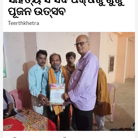
ପୂଜନ ଉତ୍ସବ
Teerthkhetra