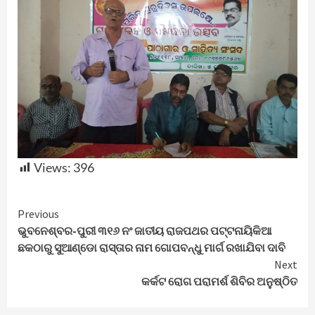
Views:
396
Continue
Previous
ଭୁବନେଶ୍ବର-ପୁରୀ ୩୧୬ ନଂ ଜାତୀୟ ରାଜପଥର ପଟ୍ଟନାୟିକିଆ
Reading
ଛକଠାରୁ ସୁଆଣ୍ଡୋ ରାସ୍ତାର ନାମ ଗୋପବନ୍ଧୁ ମାର୍ଗ ରଖାଯିବା ଦାବି
Next
କର୍କଟ ରୋଗ ପରାମର୍ଶ ଶିବିର ଅନୁଷ୍ଠିତ