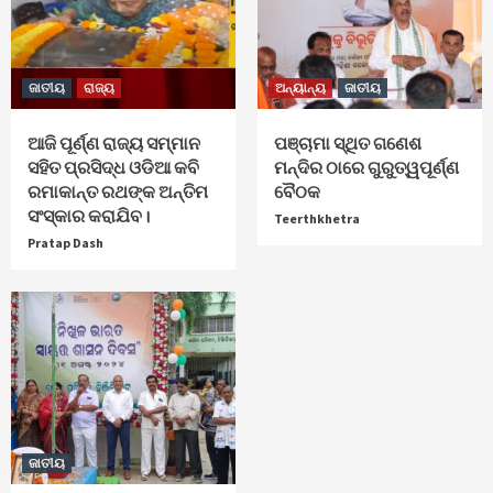
ଜାତୀୟ
ରାଜ୍ୟ
ଅନ୍ୟାନ୍ୟ
ଜାତୀୟ
ଆଜି ପୂର୍ଣ୍ଣ ରାଜ୍ୟ ସମ୍ମାନ
ପଞ୍ଚାମା ସ୍ଥିତ ଗଣେଶ
ସହିତ ପ୍ରସିଦ୍ଧ ଓଡିଆ କବି
ମନ୍ଦିର ଠାରେ ଗୁରୁତ୍ୱପୂର୍ଣ୍ଣ
ରମାକାନ୍ତ ରଥଙ୍କ ଅନ୍ତିମ
ବୈଠକ
ସଂସ୍କାର କରାଯିବ।
Teerthkhetra
Pratap Dash
ଜାତୀୟ