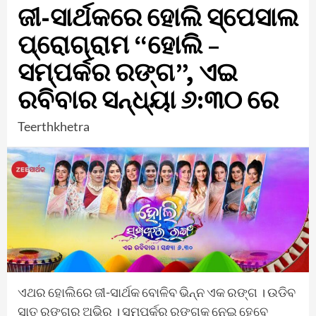
ଜୀ-ସାର୍ଥକରେ ହୋଲି ସ୍ପେସାଲ
ପ୍ରୋଗ୍ରାମ “ହୋଲି –
ସମ୍ପର୍କର ରଙ୍ଗ”, ଏଇ
ରବିବାର ସନ୍ଧ୍ୟା ୬:୩୦ ରେ
Teerthkhetra
ଏଥର ହୋଲିରେ ଜୀ-ସାର୍ଥକ ବୋଳିବ ଭିନ୍ନ ଏକ ରଙ୍ଗ । ଉଡିବ
ସାତ ରଙ୍ଗର ଅଭିର । ସମ୍ପର୍କର ରଙ୍ଗକୁ ନେଇ ହେବେ