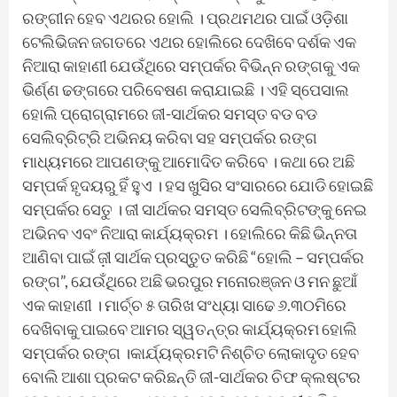
ରଙ୍ଗୀନ ହେବ ଏଥରର ହୋଲି । ପ୍ରଥମଥର ପାଇଁ ଓଡ଼ିଶା
ଟେଲିଭିଜନ ଜଗତରେ ଏଥର ହୋଲିରେ ଦେଖିବେ ଦର୍ଶକ ଏକ
ନିଆରା କାହାଣୀ ଯେଉଁଥିରେ ସମ୍ପର୍କର ବିଭିନ୍ନ ରଙ୍ଗକୁ ଏକ
ଭିର୍ଣ୍ଣ ଢଙ୍ଗରେ ପରିବେଷଣ କରାଯାଇଛି । ଏହି ସ୍ପେସାଲ
ହୋଲି ପ୍ରୋଗ୍ରାମରେ ଜୀ-ସାର୍ଥକର ସମସ୍ତ ବଡ ବଡ
ସେଲିବ୍ରିଟ୍ରି ଅଭିନୟ କରିବା ସହ ସମ୍ପର୍କର ରଙ୍ଗ
ମାଧ୍ୟମରେ ଆପଣଙ୍କୁ ଆମୋଦିତ କରିବେ । କଥା ରେ ଅଛି
ସମ୍ପର୍କ ହୃଦୟରୁ ହିଁ ହୁଏ । ହସ ଖୁସିର ସଂସାରରେ ଯୋଡି ହୋଇଛି
ସମ୍ପର୍କର ସେତୁ । ଜୀ ସାର୍ଥକର ସମସ୍ତ ସେଲିବ୍ରିଟଙ୍କୁ ନେଇ
ଅଭିନବ ଏବଂ ନିଆରା କାର୍ଯ୍ୟକ୍ରମ । ହୋଲିରେ କିଛି ଭିନ୍ନତା
ଆଣିବା ପାଇଁ ଜ଼ୀ ସାର୍ଥକ ପ୍ରସ୍ତୁତ କରିଛି “ହୋଲି – ସମ୍ପର୍କର
ରଙ୍ଗ”, ଯେଉଁଥିରେ ଅଛି ଭରପୁର ମନୋରଞ୍ଜନ ଓ ମନ ଛୁଆଁ
ଏକ କାହାଣୀ । ମାର୍ଚ୍ଚ ୫ ତାରିଖ ସଂଧ୍ୟା ସାଢେ ୬.୩୦ମିରେ
ଦେଖିବାକୁ ପାଇବେ ଆମର ସ୍ୱତନ୍ତ୍ର କାର୍ଯ୍ୟକ୍ରମ ହୋଲି
ସମ୍ପର୍କର ରଙ୍ଗ ।କାର୍ଯ୍ୟକ୍ରମଟି ନିଶ୍ଚିତ ଲୋକାଦୃତ ହେବ
ବୋଲି ଆଶା ପ୍ରକଟ କରିଛନ୍ତି ଜୀ-ସାର୍ଥକର ଚିଫ କ୍ଲଷ୍ଟର