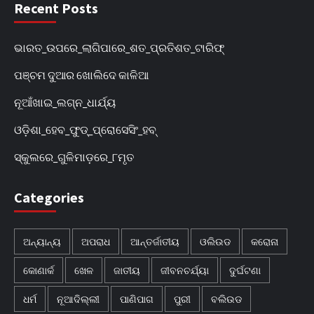
Recent Posts
ଭାରତ_ଉପରେ_ଲାଗିପାରେ_ଶତ_ପ୍ରତିଶତ_ଟାରିଫ୍
ପଞ୍ଚମ ଦୁଆର ଖୋଲିଦେ କାଳିଆ
ନୂଆଁଖାଇ_ଲଗ୍ନ_ଧାର୍ଯ୍ୟ
ଓଡ଼ିଶା_ହେବ_ଫୁଡ୍‌_ପ୍ରୋସେସିଂ_ହବ୍‌
ସ୍କୁଲରେ_ଗୁଳିମାଡ଼ରେ_୮ମୃତ
Categories
ଅନ୍ୟାନ୍ୟ
ଅପରାଧ
ଆନ୍ତର୍ଜାତୀୟ
ଓଲିଉଡ
କରୋନା
କୋଣାର୍କ
ଖେଳ
ଜାତୀୟ
ଜୀବନଚର୍ଯ୍ୟା
ଦୁର୍ଘଟଣା
ଧର୍ମ
ନୂଆଦିଲ୍ଲୀ
ପାଣିପାଗ
ପୁରୀ
ବଲିଉଡ