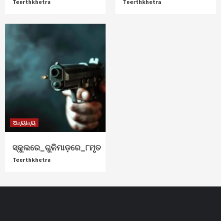
Teerthkhetra
Teerthkhetra
ଅନ୍ୟାନ୍ୟ
ସ୍କୁଲରେ_ଗୁଳିମାଡ଼ରେ_୮ମୃତ
Teerthkhetra