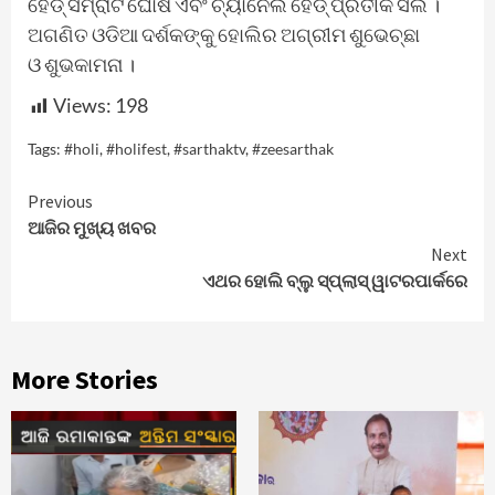
ହେଡ୍ ସମ୍ରାଟ ଘୋଷ ଏବଂ ଚ୍ୟାନେଲ ହେଡ୍ ପ୍ରତୀକ ସିଲ ।
ଅଗଣିତ ଓଡିଆ ଦର୍ଶକଙ୍କୁ ହୋଲିର ଅଗ୍ରୀମ ଶୁଭେଚ୍ଛା
ଓ ଶୁଭକାମନା ।
Views:
198
Tags:
#holi
,
#holifest
,
#sarthaktv
,
#zeesarthak
Continue
Previous
ଆଜିର ମୁଖ୍ୟ ଖବର
Reading
Next
ଏଥର ହୋଲି ବ୍ଲୁ ସ୍ପ୍ଲାସ୍ ୱାଟରପାର୍କରେ
More Stories