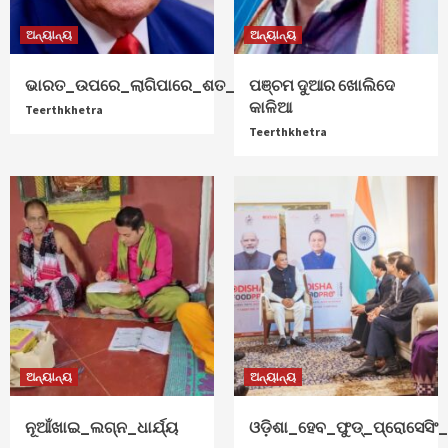
ଅନ୍ୟାନ୍ୟ
ଅନ୍ୟାନ୍ୟ
ଭାରତ_ଉପରେ_ଲାଗିପାରେ_ଶତ_ପ୍ରତିଶତ_ଟାରିଫ୍
ପଞ୍ଚମ ଦୁଆର ଖୋଲିଦେ
କାଳିଆ
Teerthkhetra
Teerthkhetra
ଅନ୍ୟାନ୍ୟ
ଅନ୍ୟାନ୍ୟ
ନୂଆଁଖାଇ_ଲଗ୍ନ_ଧାର୍ଯ୍ୟ
ଓଡ଼ିଶା_ହେବ_ଫୁଡ୍‌_ପ୍ରୋସେସିଂ_ହ