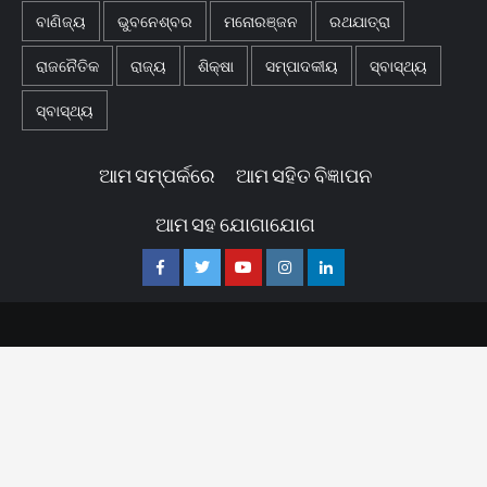
ବାଣିଜ୍ୟ
ଭୁବନେଶ୍ବର
ମନୋରଞ୍ଜନ
ରଥଯାତ୍ରା
ରାଜନୈତିକ
ରାଜ୍ୟ
ଶିକ୍ଷା
ସମ୍ପାଦକୀୟ
ସ୍ବାସ୍ଥ୍ୟ
ସ୍ବାସ୍ଥ୍ୟ
ଆମ ସମ୍ପର୍କରେ
ଆମ ସହିତ ବିଜ୍ଞାପନ
ଆମ ସହ ଯୋଗାଯୋଗ
Facebook
Twitter
Youtube
Instagram
Linkedin