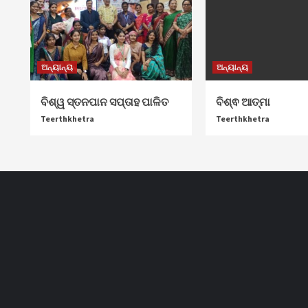
ଅନ୍ୟାନ୍ୟ
ଅନ୍ୟାନ୍ୟ
ବିଶ୍ୱ ସ୍ତନପାନ ସପ୍ତାହ ପାଳିତ
ବିଶ୍ଵ ଆତ୍ମା
Teerthkhetra
Teerthkhetra