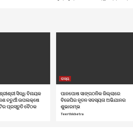
ରାଜ୍ୟ
ଶ୍ରୀଶ୍ରୀ ସିଦ୍ଧି ବିନାୟକ
ପାନପୋଷ ସାଙ୍ଗଠନିକ ଜିଲ୍ଲାରେ
େଶ ଚତୁର୍ଥୀ ଉପଲକ୍ଷେ
ବିଜେପିର ନୂତନ ସଦସ୍ୟତା ଅଭିଯାନର
ଟିର ପ୍ରସ୍ତୁତି ବୈଠକ
ଶୁଭାରମ୍ଭ
Teerthkhetra