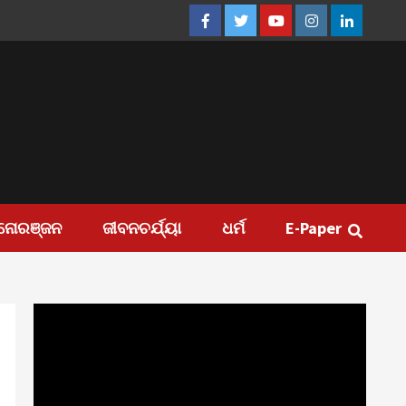
Facebook
Twitter
Youtube
Instagram
Linkedin
ନୋରଞ୍ଜନ
ଜୀବନଚର୍ଯ୍ୟା
ଧର୍ମ
E-Paper