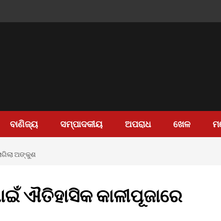
ବାଣିଜ୍ୟ
ସମ୍ପାଦକୀୟ
ଅପରାଧ
ଖେଳ
ମ
ାଗିଲା ଅଙ୍କୁଶ
ଇଁ ଐତିହାସିକ କାଳୀପୂଜାରେ