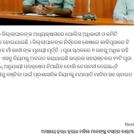
େ ଜିଲ୍ଲାପାଳଙ୍କ ଅଧ୍ୟକ୍ଷତାରେ ପୋଲିସ ଅଧିକାରୀ ଓ କମିଟି
ିତ ହୋଇଯାଇଛି । ଜିଲ୍ଲାପାଳଙ୍କ ନିର୍ଦ୍ଦେଶ ଶେଷରେ କାଳିପୂଜାରେ ବି
ଁ କାଳୀ ଙ୍କ ମୃଣୟୀ ମୂର୍ତ୍ତି । ପୂଜା ସ୍ଥଳରେ ୭ ଜଣରୁ ଅଧିକ ରହି
ଣି। ଏସବୁ ନିୟମକୁ ଅବଗତ କରାଯାଇଛି ଭଦ୍ରକ ସହରାଞ୍ଚଳର ୧୨ଟି ପୂଜା
ନ୍ ଅନୁଯାୟୀ ପଦକ୍ଷେପ ନିଆଯିବ ବୋଲି ଚେତାବନୀ ଦେଇଛନ୍ତି
ୁ ବଞ୍ଚିବା ପାଇଁ ପ୍ରଶାସନିକ ନିୟମକୁ ମଥାପାତି ମାନିବା ସହ ସ୍ବାଗତ
Nex
ଅସହାୟ ବୃଦ୍ଧ ବୃଦ୍ଧା ମହିଳା ମାନଙ୍କୁ ବସ୍ତ୍ର ବଣ୍ଟ