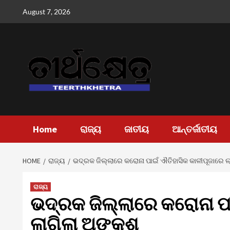
Skip
August 7, 2026
to
content
Home
ରାଜ୍ୟ
ଜାତୀୟ
ଆନ୍ତର୍ଜାତୀୟ
HOME
ରାଜ୍ୟ
ଭଦ୍ରକ ଜିଲ୍ଲାରେ କରୋନା ପାଇଁ ଐତିହାସିକ କାଳୀପୂଜାରେ ଲ
ରାଜ୍ୟ
ଭଦ୍ରକ ଜିଲ୍ଲାରେ କରୋନା ପା
ଲାଗିଲା ଅଙ୍କୁଶ