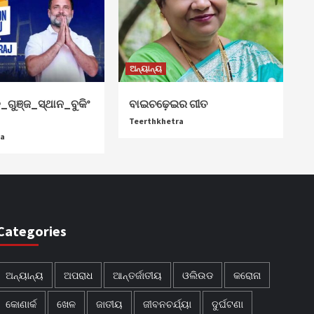
ଅନ୍ୟାନ୍ୟ
୍ଛା
_ଗୁଞ୍ଜ_ସ୍ଥାନ_ବୁକିଂ
ବାଇଚଢ଼େଇର ଗୀତ
Teerthkhetra
ra
Categories
ଅନ୍ୟାନ୍ୟ
ଅପରାଧ
ଆନ୍ତର୍ଜାତୀୟ
ଓଲିଉଡ
କରୋନା
କୋଣାର୍କ
ଖେଳ
ଜାତୀୟ
ଜୀବନଚର୍ଯ୍ୟା
ଦୁର୍ଘଟଣା