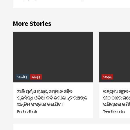
Reading
More Stories
ଜାତୀୟ
ରାଜ୍ୟ
ରାଜ୍ୟ
ଆଜି ପୂର୍ଣ୍ଣ ରାଜ୍ୟ ସମ୍ମାନ ସହିତ
ପଞ୍ଚାମା ସ୍ଥିତ 
ପ୍ରସିଦ୍ଧ ଓଡିଆ କବି ରମାକାନ୍ତ ରଥଙ୍କ
ପୀଠ ଠାରେ ଗଣ
ଅନ୍ତିମ ସଂସ୍କାର କରାଯିବ।
ପରିଚାଳନା କମି
Pratap Dash
Teerthkhetra