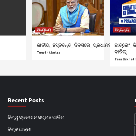
ଅନ୍ୟାନ୍ୟ
ଅନ୍ୟାନ୍ୟ
ଜାତୀୟ_ହସ୍ତତନ୍ତ_ଦିବସରେ_ପ୍ରଧାନମନ୍ତ୍ରୀ_ଶୁଭେଚ
ଛାତ୍ରୋଂ_କି
ବାତିଲ୍
Teerthkhetra
Teerthkhet
Recent Posts
ବିଶ୍ୱ ସ୍ତନପାନ ସପ୍ତାହ ପାଳିତ
ବିଶ୍ଵ ଆତ୍ମା