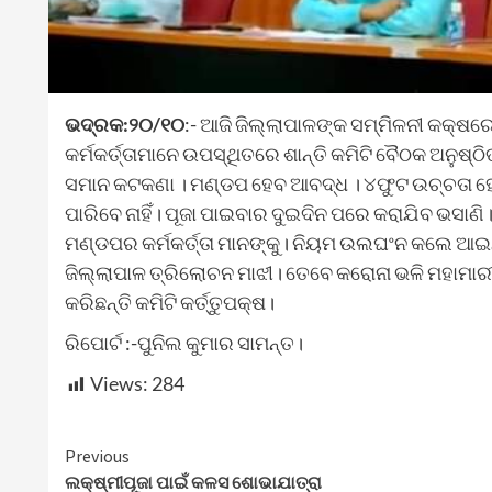
ଭଦ୍ରକ:୨୦/୧୦
:- ଆଜି ଜିଲ୍ଲାପାଳଙ୍କ ସମ୍ମିଳନୀ କକ୍ଷର
କର୍ମକର୍ତ୍ତାମାନେ ଉପସ୍ଥିତରେ ଶାନ୍ତି କମିଟି ବୈଠକ ଅନୁଷ୍ଠ
ସମାନ କଟକଣା । ମଣ୍ଡପ ହେବ ଆବଦ୍ଧ । ୪ଫୁଟ ଉଚ୍ଚତା ହେବ ମା
ପାରିବେ ନାହିଁ। ପୂଜା ପାଇବାର ଦୁଇଦିନ ପରେ କରାଯିବ ଭସା
ମଣ୍ଡପର କର୍ମକର୍ତ୍ତା ମାନଙ୍କୁ। ନିୟମ ଉଲଘଂନ କଲେ ଆଇ
ଜିଲ୍ଲାପାଳ ତ୍ରିଲୋଚନ ମାଝୀ। ତେବେ କରୋନା ଭଳି ମହାମାରୀର
କରିଛନ୍ତି କମିଟି କର୍ତ୍ତୁପକ୍ଷ।
ରିପୋର୍ଟ :-ପୁନିଲ କୁମାର ସାମନ୍ତ।
Views:
284
Continue
Previous
ଲକ୍ଷ୍ମୀପୂଜା ପାଇଁ କଳସ ଶୋଭାଯାତ୍ରା