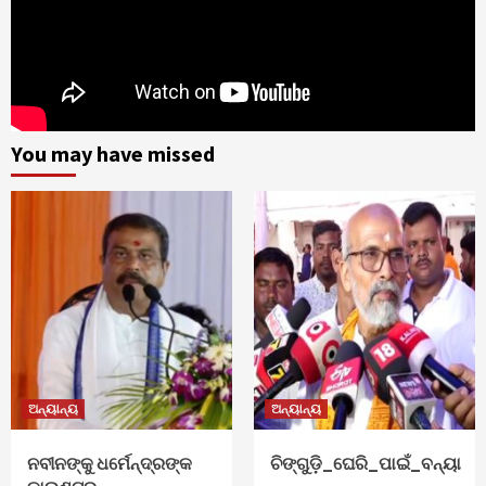
You may have missed
ଅନ୍ୟାନ୍ୟ
ଅନ୍ୟାନ୍ୟ
ନବୀନଙ୍କୁ ଧର୍ମେନ୍ଦ୍ରଙ୍କ
ଚିଙ୍ଗୁଡ଼ି_ଘେରି_ପାଇଁ_ବନ୍ୟା