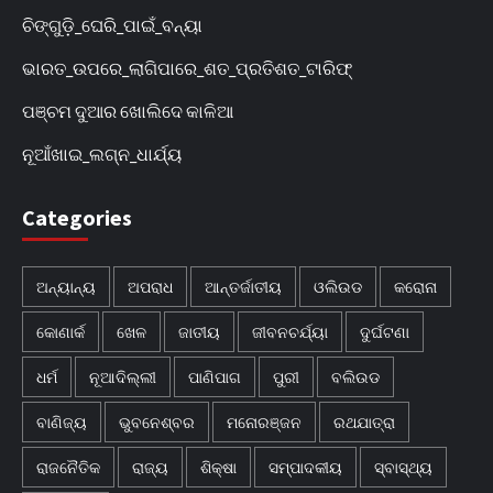
ଚିଙ୍ଗୁଡ଼ି_ଘେରି_ପାଇଁ_ବନ୍ୟା
ଭାରତ_ଉପରେ_ଲାଗିପାରେ_ଶତ_ପ୍ରତିଶତ_ଟାରିଫ୍
ପଞ୍ଚମ ଦୁଆର ଖୋଲିଦେ କାଳିଆ
ନୂଆଁଖାଇ_ଲଗ୍ନ_ଧାର୍ଯ୍ୟ
Categories
ଅନ୍ୟାନ୍ୟ
ଅପରାଧ
ଆନ୍ତର୍ଜାତୀୟ
ଓଲିଉଡ
କରୋନା
କୋଣାର୍କ
ଖେଳ
ଜାତୀୟ
ଜୀବନଚର୍ଯ୍ୟା
ଦୁର୍ଘଟଣା
ଧର୍ମ
ନୂଆଦିଲ୍ଲୀ
ପାଣିପାଗ
ପୁରୀ
ବଲିଉଡ
ବାଣିଜ୍ୟ
ଭୁବନେଶ୍ବର
ମନୋରଞ୍ଜନ
ରଥଯାତ୍ରା
ରାଜନୈତିକ
ରାଜ୍ୟ
ଶିକ୍ଷା
ସମ୍ପାଦକୀୟ
ସ୍ବାସ୍ଥ୍ୟ