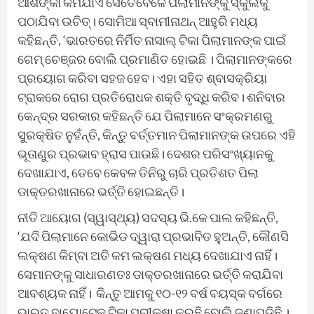
ଆଶଙ୍କା କମିଯାଏ ସେତେବେଳେ ପିଲାମାନଙ୍କୁ ସ୍କୁଲକୁ
ପଠାଯିବା ଉଚିତ୍। ସୋମିଆ ସ୍ବାମୀନାଥନ୍ ଆହୁରି ମଧ୍ୟ
କହିଛନ୍ତି, ‘ଭାରତରେ ନିର୍ମିତ ନାସାଲ୍ ଟିକା ପିଲାମାନଙ୍କ ପାଇଁ
ଗେମ୍ ଚେଞ୍ଜର ବୋଲି ପ୍ରମାଣିତ ହୋଇଛି । ପିଲାମାନଙ୍କରେ
ପ୍ରୟୋଗ କରିବା ସହଜ ହେବ। ଏହା ସହିତ ଶ୍ବାସକ୍ରିୟା
ଟ୍ରାକରେ ରୋଗ ପ୍ରତିରୋଧକ ଶକ୍ତି ବୃଦ୍ଧି କରିବ। ଶନିବାର
କେନ୍ଦ୍ର ସରକାର କହିଛନ୍ତି ଯେ ପିଲାମାନେ ସଂକ୍ରମଣରୁ
ସୁରକ୍ଷିତ ନୁହଁନ୍ତି, କିନ୍ତୁ ବର୍ତ୍ତମାନ ପିଲାମାନଙ୍କ ଉପରେ ଏହି
ଭୂତାଣୁର ପ୍ରଭାବ ହ୍ରାସ ପାଉଛି। ଦେଶର ପରିସଂଖ୍ୟାନକୁ
ଦେଖାଯାଏ, ତେବେ କେବଳ ତିନିରୁ ଚାରି ପ୍ରତିଶତ ପିଲା
ଡାକ୍ତରଖାନାରେ ଭର୍ତ୍ତି ହୋଇଛନ୍ତି।
ନୀତି ଆୟୋଗ (ସ୍ୱାସ୍ଥ୍ୟ) ସଦସ୍ୟ ଭି.କେ ପାଲ କହିଛନ୍ତି,
‘ଯଦି ପିଲାମାନେ କୋଭିଡ ଦ୍ୱାରା ପ୍ରଭାବିତ ହୁଅନ୍ତି, କୌଣସି
ଲକ୍ଷଣ କିମ୍ବା ଅତି କମ ଲକ୍ଷଣ ମଧ୍ୟ ଦେଖାଯାଏ ନାହିଁ।
ସେମାନଙ୍କୁ ସାଧାରଣତଃ ଡାକ୍ତରଖାନାରେ ଭର୍ତ୍ତି କରାଯିବା
ଆବଶ୍ୟକ ନାହିଁ। କିନ୍ତୁ ଆମକୁ ୧୦-୧୨ ବର୍ଷ ବୟସ୍କ ବର୍ଗରେ
ଭାରତ ବାୟୋଟେକ୍ ଟିକା ପରୀକ୍ଷା କରୁଛି ବୋଲି ଜଣାପଡିଛି ।