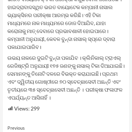
ହାଇଦ୍ରାବାଦସ୍ଥିତ ଭରତ ବାୟୋଟେକ କମ୍ପାନୀ ନାସାଲ
ଭ୍ୟାକ୍ସିନର ପରୀକ୍ଷା ଆରମ୍ଭ କରିଛି। ଏହି ଟିକା
ମାଧ୍ୟମରେ ନାକ ମାଧ୍ୟମରେ ଡୋଜ ଦିଆଯିବ, ଯାହା
କରୋନାକୁ ମାତ୍ ଦେବାରେ ପ୍ରଭାବଶାଳୀ ହୋଇପାରେ।
କମ୍ପାନୀ ଅନୁଯାୟୀ, କେବଳ ବୁନ୍ଦା ନାସାଲ୍ ସ୍ପ୍ରେ ଦ୍ବାରା
ପକାଯାଇପାରିବ।
ଉଭୟ ନାକରେ ଦୁଇଟି ବୁନ୍ଦା ପକାଯିବ । କ୍ଲିନିକାଲ୍ ଟ୍ରାଏଲ୍
ରେଜିଷ୍ଟ୍ରି ଅନୁଯାୟୀ ୧୭୫ ଜଣଙ୍କୁ ନାସାଲ୍ ଟିକା ଦିଆଯାଇଛି।
ସେମାନଙ୍କୁ ତିନୋଟି ଦଳରେ ବିଭକ୍ତ କରାଯାଇଛି। ପ୍ରଥମ
ଏବଂ ଦ୍ୱିତୀୟ ଗୋଷ୍ଠୀରେ ୭୦ ସ୍ବେଚ୍ଛାସେବୀ ଅଛନ୍ତି ଏବଂ
ତୃତୀୟରେ ୩୫ ସ୍ବେଚ୍ଛାସେବୀ ଅଛନ୍ତି । ପରୀକ୍ଷା ଫଳାଫଳ
ଏପର୍ଯ୍ୟନ୍ତ ଆସିନାହିଁ ।
Views:
299
Continue
Previous