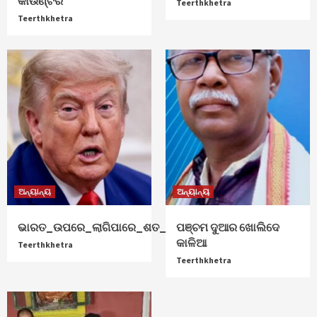
କାଉଣ୍ଟର
Teerthkhetra
Teerthkhetra
ଅନ୍ୟାନ୍ୟ
ଅନ୍ୟାନ୍ୟ
ଭାରତ_ଉପରେ_ଲାଗିପାରେ_ଶତ_ପ୍ରତିଶତ_ଟାରିଫ୍
ପଞ୍ଚମ ଦୁଆର ଖୋଲିଦେ
କାଳିଆ
Teerthkhetra
Teerthkhetra