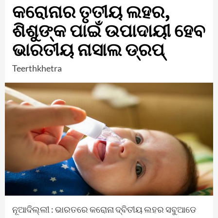
କରୋନାର ତୃତୀୟ ଲହର,
ଶିଶୁଙ୍କ ପାଇଁ ଉପାଦାୟୀ ହେବ
ଭାରତୀୟ ନାସାଲ ଡ୍ରପ୍
Teerthkhetra
ନୂଆଦିଲ୍ଲୀ : ଭାରତରେ କରୋନା ଦ୍ବିତୀୟ ଲହର ସବୁଆଡେ