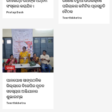
ରମାକାନ୍ତ ରଥଙ୍କ ଅନ୍ତିମ
ଗଣେଶ ଚତୁର୍ଥୀ ଉପଲକ୍ଷେ
ସଂସ୍କାର କରାଯିବ।
ପରିଚାଳନା କମିଟିର ପ୍ରସ୍ତୁତି
ବୈଠକ
Pratap Dash
Teerthkhetra
ରାଜ୍ୟ
ପାନପୋଷ ସାଙ୍ଗଠନିକ
ଜିଲ୍ଲାରେ ବିଜେପିର ନୂତନ
ସଦସ୍ୟତା ଅଭିଯାନର
ଶୁଭାରମ୍ଭ
Teerthkhetra