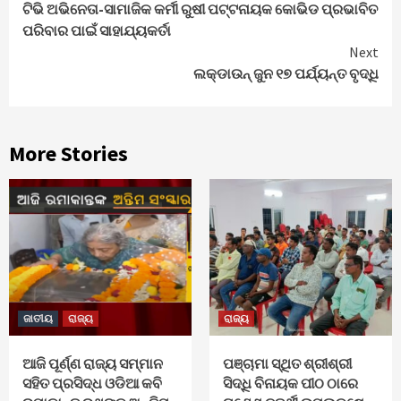
ଟିଭି ଅଭିନେତା-ସାମାଜିକ କର୍ମୀ ରୁଷୀ ପଟ୍ଟନାୟକ କୋଭିଡ ପ୍ରଭାବିତ
Reading
ପରିବାର ପାଇଁ ସାହାଯ୍ୟକର୍ତା
Next
ଲକ୍‌ଡାଉନ୍ ଜୁନ ୧୭ ପର୍ଯ୍ୟନ୍ତ ବୃଦ୍ଧି
More Stories
ଜାତୀୟ
ରାଜ୍ୟ
ରାଜ୍ୟ
ଆଜି ପୂର୍ଣ୍ଣ ରାଜ୍ୟ ସମ୍ମାନ
ପଞ୍ଚାମା ସ୍ଥିତ ଶ୍ରୀଶ୍ରୀ
ସହିତ ପ୍ରସିଦ୍ଧ ଓଡିଆ କବି
ସିଦ୍ଧି ବିନାୟକ ପୀଠ ଠାରେ