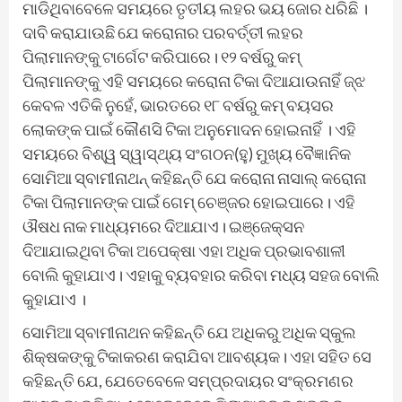
ମାଡିଥିବାବେଳେ ସମୟରେ ତୃତୀୟ ଲହର ଭୟ ଜୋର ଧରିଛି ।
ଦାବି କରାଯାଉଛି ଯେ କରୋନାର ପରବର୍ତ୍ତୀ ଲହର
ପିଲାମାନଙ୍କୁ ଟାର୍ଗେଟ କରିପାରେ। ୧୨ ବର୍ଷରୁ କମ୍
ପିଲାମାନଙ୍କୁ ଏହି ସମୟରେ କରୋନା ଟିକା ଦିଆଯାଉନାହିଁ ଜ୍ଝ
କେବଳ ଏତିକି ନୁହେଁ, ଭାରତରେ ୧୮ ବର୍ଷରୁ କମ୍ ବୟସର
ଲୋକଙ୍କ ପାଇଁ କୌଣସି ଟିକା ଅନୁମୋଦନ ହୋଇନାହିଁ । ଏହି
ସମୟରେ ବିଶ୍ୱ ସ୍ୱାସ୍ଥ୍ୟ ସଂଗଠନ(ହୁ) ମୁଖ୍ୟ ବୈଜ୍ଞାନିକ
ସୋମିଆ ସ୍ବାମୀନାଥନ୍ କହିଛନ୍ତି ଯେ କରୋନା ନାସାଲ୍ କରୋନା
ଟିକା ପିଲାମାନଙ୍କ ପାଇଁ ଗେମ୍ ଚେଞ୍ଜର ହୋଇପାରେ। ଏହି
ଔଷଧ ନାକ ମାଧ୍ୟମରେ ଦିଆଯାଏ। ଇଞ୍ଜେକ୍ସନ
ଦିଆଯାଇଥିବା ଟିକା ଅପେକ୍ଷା ଏହା ଅଧିକ ପ୍ରଭାବଶାଳୀ
ବୋଲି କୁହାଯାଏ। ଏହାକୁ ବ୍ୟବହାର କରିବା ମଧ୍ୟ ସହଜ ବୋଲି
କୁହାଯାଏ ।
ସୋମିଆ ସ୍ବାମୀନାଥନ କହିଛନ୍ତି ଯେ ଅଧିକରୁ ଅଧିକ ସ୍କୁଲ
ଶିକ୍ଷକଙ୍କୁ ଟିକାକରଣ କରାଯିବା ଆବଶ୍ୟକ। ଏହା ସହିତ ସେ
କହିଛନ୍ତି ଯେ, ଯେତେବେଳେ ସମ୍ପ୍ରଦାୟର ସଂକ୍ରମଣର