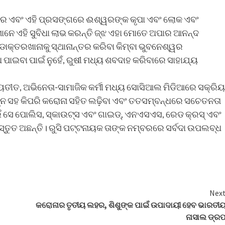
 କରେ ଏବଂ ଏହି ପ୍ରସଙ୍ଗରେ ଈଶ୍ୱରଙ୍କ କୃପା ଏବଂ ଲୋକ ଏବଂ
ାନେ ଏହି ସୁବିଧା ଲାଭ କରନ୍ତି ଜ୍ଝ ଏହା ମୋତେ ଅପାର ଆନନ୍ଦ
ଡାକ୍ତରଖାନାକୁ ସ୍ଥାନାନ୍ତର କରିବା କିମ୍ବା ଭୁବନେଶ୍ୱର
ଇବା ପାଇଁ ନୁହେଁ, ରୁଷୀ ମଧ୍ୟ ଶବଦାହ କରିବାରେ ସାହାଯ୍ୟ
ତୀତ, ଅଭିନେତା-ସାମାଜିକ କର୍ମୀ ମଧ୍ୟ ସୋସିଆଲ ମିଡିଆରେ ସକ୍ରିୟ
ତ୍ନ ସହ କିପରି କରୋନା ସହିତ ଲଢ଼ିବା ଏବଂ ତତସମ୍ବନ୍ଧରେ ସଚେତନତା
ପାଇଁ ସେ ପୋଲିସ, ସ୍କାଉଟ୍ସ ଏବଂ ଗାଇଡ୍, ଏନଏସଏସ, ରେଡ କ୍ରସ୍ ଏବଂ
ରସ୍ତୁତ ଅଛନ୍ତି। ରୁସି ପଟ୍ଟନାୟକ ତାଙ୍କ ନମ୍ବରରେ ସର୍ବଦା ଉପଲବ୍ଧ
Nex
କରୋନାର ତୃତୀୟ ଲହର, ଶିଶୁଙ୍କ ପାଇଁ ଉପାଦାୟୀ ହେବ ଭାରତୀ
ନାସାଲ ଡ୍ରପ