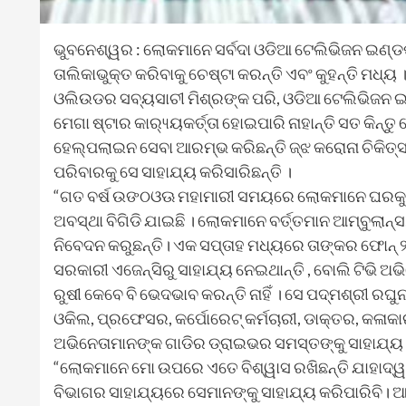
ଭୁବନେଶ୍ୱର : ଲୋକମାନେ ସର୍ବଦା ଓଡିଆ ଟେଲିଭିଜନ ଇଣ୍
ତାଲିକାଭୁକ୍ତ କରିବାକୁ ଚେଷ୍ଟା କରନ୍ତି ଏବଂ କୁହନ୍ତି ମଧ
ଓଲିଉଡର ସବ୍ୟସାଚୀ ମିଶ୍ରଙ୍କ ପରି, ଓଡିଆ ଟେଲିଭିଜନ
ମେଗା ଷ୍ଟାର କାର‌୍ୟ୍ୟକର୍ତ୍ତା ହୋଇପାରି ନାହାନ୍ତି ସତ କ
ହେଲ୍ପଲାଇନ ସେବା ଆରମ୍ଭ କରିଛନ୍ତି ଜ୍ଝ କରୋନା ଚିକିତ୍ସା
ପରିବାରକୁ ସେ ସାହାଯ୍ୟ କରିସାରିଛନ୍ତି ।
“ଗତ ବର୍ଷ ଉଙଠଓଊ ମହାମାରୀ ସମୟରେ ଲୋକମାନେ ଘରକୁ ଯିବା, 
ଅବସ୍ଥା ବିଗିଡି ଯାଇଛି । ଲୋକମାନେ ବର୍ତ୍ତମାନ ଆମ୍ବୁଲାନ୍ସ
ନିବେଦନ କରୁଛନ୍ତି। ଏକ ସପ୍ତାହ ମଧ୍ୟରେ ତାଙ୍କର ଫୋନ୍ ୨
ସରକାରୀ ଏଜେନ୍ସିରୁ ସାହାଯ୍ୟ ନେଇଥାନ୍ତି , ବୋଲି ଟିଭି ଅଭିନ
ରୁଷୀ କେବେ ବି ଭେଦଭାବ କରନ୍ତି ନାହିଁ । ସେ ପଦ୍ମଶ୍ରୀ ରଘୁନ
ଓକିଲ, ପ୍ରଫେସର, କର୍ପୋରେଟ୍ କର୍ମଚାରୀ, ଡାକ୍ତର, କଳାକା
ଅଭିନେତାମାନଙ୍କ ଗାଡିର ଡ୍ରାଇଭର ସମସ୍ତଙ୍କୁ ସାହାଯ୍ୟ 
“ଲୋକମାନେ ମୋ ଉପରେ ଏତେ ବିଶ୍ୱାସ ରଖିଛନ୍ତି ଯାହାଦ୍ୱାରା
ବିଭାଗର ସାହାଯ୍ୟରେ ସେମାନଙ୍କୁ ସାହାଯ୍ୟ କରିପାରିବି। ଆ