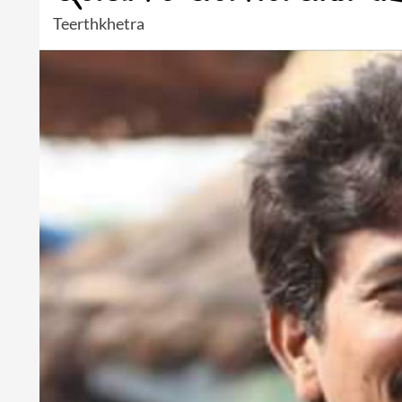
Teerthkhetra