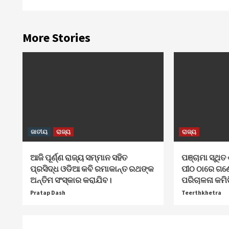
More Stories
ଜାତୀୟ
ରାଜ୍ୟ
ରାଜ୍ୟ
ଆଜି ପୂର୍ଣ୍ଣ ରାଜ୍ୟ ସମ୍ମାନ ସହିତ
ପଞ୍ଚାମା ସ୍ଥିତ 
ପ୍ରସିଦ୍ଧ ଓଡିଆ କବି ରମାକାନ୍ତ ରଥଙ୍କ
ପୀଠ ଠାରେ ଗଣ
ଅନ୍ତିମ ସଂସ୍କାର କରାଯିବ।
ପରିଚାଳନା କମି
Pratap Dash
Teerthkhetra