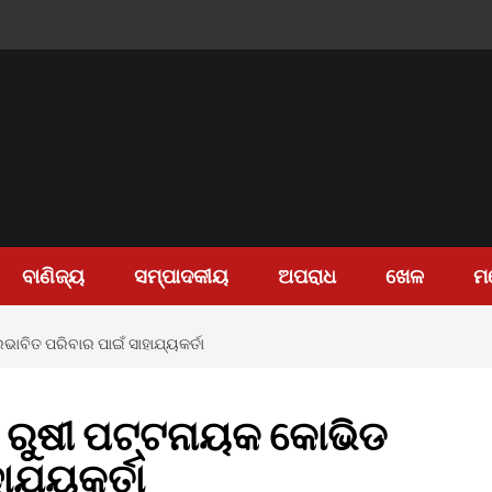
ବାଣିଜ୍ୟ
ସମ୍ପାଦକୀୟ
ଅପରାଧ
ଖେଳ
ମ
ରଭାବିତ ପରିବାର ପାଇଁ ସାହାଯ୍ୟକର୍ତା
ମୀ ରୁଷୀ ପଟ୍ଟନାୟକ କୋଭିଡ
ାଯ୍ୟକର୍ତା