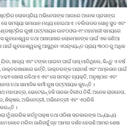
ଡଷ୍ଟ୍ରିର ଲୋକପ୍ରିୟ ଅଭିନେତାଙ୍କ ଆଗରେ ଅନେକ ପ୍ରସଙ୍ଗ
୍ୟ । ସେ ସମସ୍ୟା ସମାଧାନ ମଧ୍ୟ ହୋଇଥାଏ । ବଲିଉଡର ସୋନୁ ସୁଦ ଏବଂ
 ଇଣ୍ଡଷ୍ଟ୍ରିର ରୁଷୀ ପଟ୍ଟନାୟକ ଉଙଠଓଊ-୧୯ ମହାମାରୀ ସମୟରେ
ିନ୍ତୁ ସେ ଭୁବନେଶ୍ୱର ତଥା ଆଖପାଖର ଲୋକମାନଙ୍କ ପାଇଁ ଏକ ଜଣିଆ
 ପାଇଁ ଭୁବନେଶ୍ୱରକୁ ଆସୁଥିବା ଏପର‌୍ୟ୍ୟନ୍ତ ପ୍ରାୟ ୩୦୦ ରୁ ଅଧିକ
ଖାଦ୍ୟ ଏବଂ ଟଙ୍କା ପାଇବା ପାଇଁ ପାସ୍ ମାଗିଥିଲେ, କିନ୍ତୁ ଏ ବର୍ଷ
, ଡାକ୍ତରଖାନାରେ ଭର୍ତ୍ତି, ଡାକ୍ତରଙ୍କ ପରାମର୍ଶ ଏବଂ ଅମ୍ଳଜାନ ପାଇଁ
୪ଢ୭ ଖୋଲା ରହିଥାଏ ଏବଂ ସେ ସମସ୍ତ ବ୍ୟକ୍ତି, ଅନୁଷ୍ଠାନ ଏବଂ
େତା ତଥା ସାମାଜିକ କର୍ମୀ ରୁଷ ପଟ୍ଟନାୟକ କୁହନ୍ତି ।
ାଥ ମହାପାତ୍ର, ଭେଟେରାନ୍ ହକି ତାରକା ଦିଲୀପ ତିର୍କି, ଅନେକ ରାଜନେତା,
ର, ଶିକ୍ଷକ, ଅଭିନେତ୍ରୀ, ଅଭିନେତ୍ରୀ ଏବଂ ଏପରିକି
କରନ୍ତି ।
 ମୁଁ ନାଗରିକ କର୍ତ୍ତୃପକ୍ଷ ତଥା ଓଡିଶା ସରକାରଙ୍କ ଅନ୍ୟାନ୍ୟ
ମେ କେବେ ମରିବା ଜାଣିନାହୁଁ ଜ୍ଝ ଆମର ଦର୍ଶନ ହେଉଛି ଆମର ଶେଷ