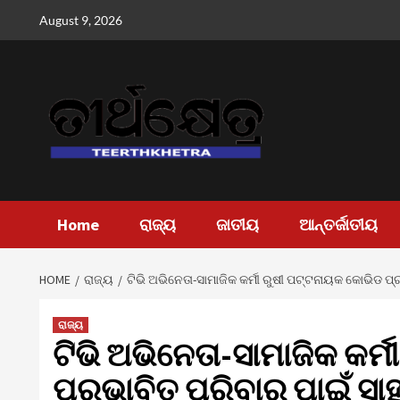
Skip
August 9, 2026
to
content
Home
ରାଜ୍ୟ
ଜାତୀୟ
ଆନ୍ତର୍ଜାତୀୟ
HOME
ରାଜ୍ୟ
ଟିଭି ଅଭିନେତା-ସାମାଜିକ କର୍ମୀ ରୁଷୀ ପଟ୍ଟନାୟକ କୋଭିଡ ପ୍
ରାଜ୍ୟ
ଟିଭି ଅଭିନେତା-ସାମାଜିକ କର୍
ପ୍ରଭାବିତ ପରିବାର ପାଇଁ ସାହ