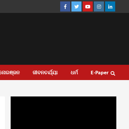
Facebook
Twitter
Youtube
Instagram
Linkedin
ନୋରଞ୍ଜନ
ଜୀବନଚର୍ଯ୍ୟା
ଧର୍ମ
E-Paper