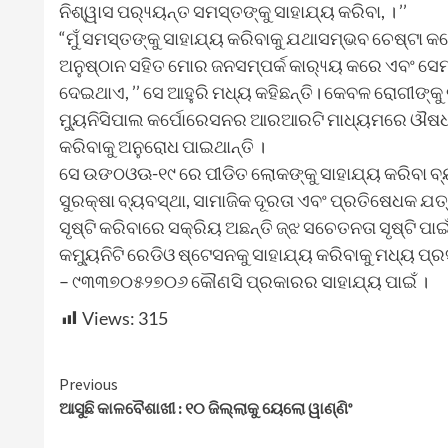
ନିଶ୍ୱାସ ପର‌୍ୟ୍ୟନ୍ତ ସମସ୍ତଙ୍କୁ ସାହାଯ୍ୟ କରିବା, । ’’
“ମୁଁ ସମସ୍ତଙ୍କୁ ସାହାଯ୍ୟ କରିବାକୁ ଯଥାସମ୍ଭବ ଚେଷ୍ଟା
ଅନୁଷ୍ଠାନ ସହିତ ମୋର ଜନସମ୍ପର୍କ କାର‌୍ୟ୍ୟ କରେ ଏବଂ ସେମ
ଦେଇଥାଏ, ’’ ସେ ଆହୁରି ମଧ୍ୟ କହିଛନ୍ତି। କେବଳ ରୋଗୀଙ୍କୁ 
ମ୍ୟୁନିସିପାଲ କର୍ପୋରେସନର ଆରଆରଟି ମାଧ୍ୟମରେ ଔଷଧ ପା
କରିବାକୁ ଅନୁରୋଧ ପାଇଥାନ୍ତି ।
ସେ ଉଙଠଓଊ-୧୯ ରେ ପୀଡିତ ଲୋକଙ୍କୁ ସାହାଯ୍ୟ କରିବା ବ୍ୟ
ସୁରକ୍ଷା ବ୍ୟବସ୍ଥା, ସାମାଜିକ ଦୂରତା ଏବଂ ପ୍ରତିଷେଧକ ଯ
ସୃଷ୍ଟି କରିବାରେ ସକ୍ରିୟ ଅଛନ୍ତି ଜ୍ଝ ସଚେତନତା ସୃଷ୍ଟି 
କମ୍ୟୁନିଟି ରେଡିଓ ଷ୍ଟେସନକୁ ସାହାଯ୍ୟ କରିବାକୁ ମଧ୍ୟ ପ୍
– ୯୩୩୭୦୫୨୭୦୬ କୌଣସି ପ୍ରକାରର ସାହାଯ୍ୟ ପାଇଁ ।
Views:
315
Continue
Previous
ଆସୁଛି କାଳବୈଶାଖୀ : ୧୦ ଜିଲ୍ଲାକୁ ୟେଲୋ ୱାଣ୍ଣିଂ
Reading