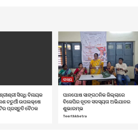
ରାଜ୍ୟ
ଶ୍ରୀଶ୍ରୀ ସିଦ୍ଧି ବିନାୟକ
ପାନପୋଷ ସାଙ୍ଗଠନିକ ଜିଲ୍ଲାରେ
େଶ ଚତୁର୍ଥୀ ଉପଲକ୍ଷେ
ବିଜେପିର ନୂତନ ସଦସ୍ୟତା ଅଭିଯାନର
ଟିର ପ୍ରସ୍ତୁତି ବୈଠକ
ଶୁଭାରମ୍ଭ
Teerthkhetra