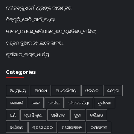
ନବୀନଙ୍କୁ ଧର୍ମେନ୍ଦ୍ରଙ୍କ କାଉଣ୍ଟର
ଚିଙ୍ଗୁଡ଼ି_ଘେରି_ପାଇଁ_ବନ୍ୟା
ଭାରତ_ଉପରେ_ଲାଗିପାରେ_ଶତ_ପ୍ରତିଶତ_ଟାରିଫ୍
ପଞ୍ଚମ ଦୁଆର ଖୋଲିଦେ କାଳିଆ
ନୂଆଁଖାଇ_ଲଗ୍ନ_ଧାର୍ଯ୍ୟ
Categories
ଅନ୍ୟାନ୍ୟ
ଅପରାଧ
ଆନ୍ତର୍ଜାତୀୟ
ଓଲିଉଡ
କରୋନା
କୋଣାର୍କ
ଖେଳ
ଜାତୀୟ
ଜୀବନଚର୍ଯ୍ୟା
ଦୁର୍ଘଟଣା
ଧର୍ମ
ନୂଆଦିଲ୍ଲୀ
ପାଣିପାଗ
ପୁରୀ
ବଲିଉଡ
ବାଣିଜ୍ୟ
ଭୁବନେଶ୍ବର
ମନୋରଞ୍ଜନ
ରଥଯାତ୍ରା