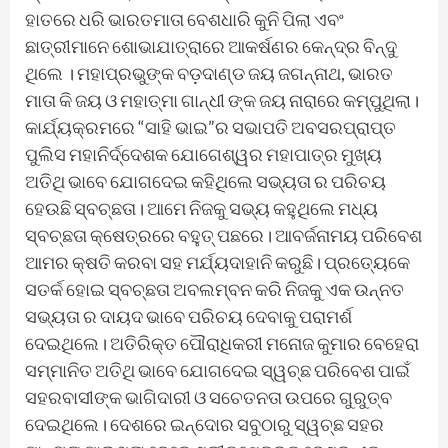
ହାତରେ ଧରି ଭାରତମାତା ବେଶଧାରି କୁନି ପିଲା ଏବଂ
ଛାତ୍ରୀମାନେ ଶୋଭାଯାତ୍ରାରେ ଆକର୍ଷଣର କେନ୍ଦ୍ର ବିନ୍ଦୁ
ଥିଲେ । ମହାପ୍ରଭୁଙ୍କ ବଡ଼ଦାଣ୍ଡ ଜୟ ଜଗନ୍ନାଥ, ଭାରତ
ମାତା କି ଜୟ ଓ ମହାତ୍ମା ଗାନ୍ଧୀ ଙ୍କ ଜୟ ନାରାରେ କମ୍ପୁଥିଲା।
କାର୍ଯ୍ୟକ୍ରମରେ “ସାହି ଭାଇ”ର ସଭାପତି ଅବସରପ୍ରାପ୍ତ
ପୁଲିସ ମହାନିର୍ଦ୍ଦେଶକ ଯୋଗେଶ୍ୱର ମହାପାତ୍ର ମୁଖ୍ୟ
ଅତିଥି ଭାବେ ଯୋଗଦେଇ କହିଥିଲେ ସଭ୍ୟତା ର ପରିଚୟ
ହେଉଛି ସ୍ବଚ୍ଛତା। ଆମେ ନିଜକୁ ସଭ୍ୟ କହୁଥିଲେ ମଧ୍ୟ
ସ୍ବଚ୍ଛତା କ୍ଷେତ୍ରରେ ବହୁତ୍ ପଛରେ। ଆବର୍ଜନାମୟ ପରିବେଶ
ଆମର କ୍ଷତି କରବା ସହ ମର୍ଯ୍ୟଦାହାନି କରୁଛି। ପ୍ରତ୍ୟେକେ
ସତର୍କ ହୋଇ ସ୍ବଚ୍ଛତା ଅବଲମ୍ବନ କରି ନିଜକୁ ଏକ ଉନ୍ନତ
ସଭ୍ୟତା ର ଦାୟଦ ଭାବେ ପରିଚୟ ଦେବାକୁ ପରାମର୍ଶ
ଦେଇଥିଲେ। ଅତିରିକ୍ତ ପୌରାଧିକରୀ ମନୋଜ କୁମାର ବେହେରା
ସମ୍ମାନିତ ଅତିଥି ଭାବେ ଯୋଗଦେଇ ସ୍ୱଚ୍ଛ ପରିବେଶ ପାଇଁ
ସହରବାସୀଙ୍କ ଭାଗିଦାରୀ ଓ ସଚେତନତା ଉପରେ ଗୁରୁତ୍ବ
ଦେଇଥିଲେ। ଦେଶରେ ଇନ୍ଦୋର ସବୁଠାରୁ ସ୍ୱଚ୍ଛ ସହର