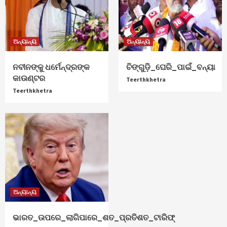
ଅନ୍ୟାନ୍ୟ
ଅନ୍ୟାନ୍ୟ
ନବୀନଙ୍କୁ ଧର୍ମେନ୍ଦ୍ରଙ୍କ
ଚିଙ୍ଗୁଡ଼ି_ଘେରି_ପାଇଁ_ବନ୍ୟା
କାଉଣ୍ଟର
Teerthkhetra
Teerthkhetra
ଅନ୍ୟାନ୍ୟ
ଭାରତ_ଉପରେ_ଲାଗିପାରେ_ଶତ_ପ୍ରତିଶତ_ଟାରିଫ୍