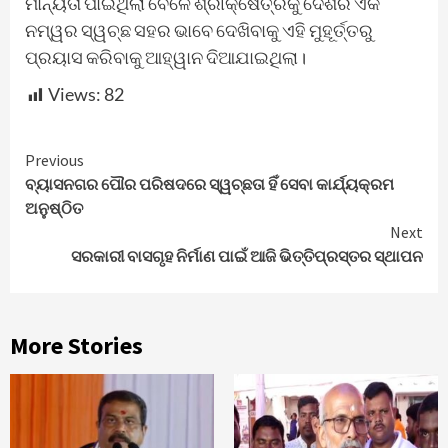
ମାନ୍ୟତା ପାଇଥିଲା ବେଳେ ଶ୍ରୀକ୍ଷେତ୍ରକୁ ଦେଶର ଏକ
ନମ୍ୱର ସ୍ୱଚ୍ଛ ସହର ଭାବେ ଦେଖିବାକୁ ଏହି ମୁହୂର୍ତ୍ତରୁ
ପ୍ରୟାସ କରିବାକୁ ଆହ୍ୱାନ ଦିଆଯାଇଥିଲା।
Views:
82
Continue
Previous
ବ୍ୟାସନଗର ପୌର ପରିଷଦରେ ସ୍ୱଚ୍ଛତା ହିଁ ସେବା କାର୍ଯ୍ୟକ୍ରମ
Reading
ଅନୁଷ୍ଠିତ
Next
ସରକାରୀ ବାସଗୃହ ନିର୍ମାଣ ପାଇଁ ଆଜି ଭିତ୍ତିପ୍ରସ୍ତର ସ୍ଥାପନ
More Stories