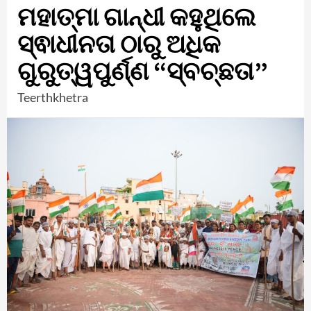
ମହାତ୍ମା ଗାନ୍ଧୀ କହୁଥିଲେ
ସ୍ଵାଧୀନତା ଠାରୁ ଅଧିକ
ଗୁରୁତ୍ୱପୁର୍ଣ୍ଣ “ସ୍ବଚ୍ଛତା”
Teerthkhetra