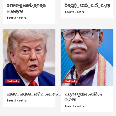
ନବୀନଙ୍କୁ ଧର୍ମେନ୍ଦ୍ରଙ୍କ
ଚିଙ୍ଗୁଡ଼ି_ଘେରି_ପାଇଁ_ବନ୍ୟା
କାଉଣ୍ଟର
Teerthkhetra
Teerthkhetra
ଅନ୍ୟାନ୍ୟ
ଅନ୍ୟାନ୍ୟ
ଭାରତ_ଉପରେ_ଲାଗିପାରେ_ଶତ_ପ୍ରତିଶତ_ଟାରିଫ୍
ପଞ୍ଚମ ଦୁଆର ଖୋଲିଦେ
କାଳିଆ
Teerthkhetra
Teerthkhetra