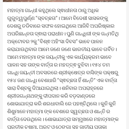
ମହାତ୍ମା ଗାନ୍ଧୀ କହୁଥିଲେ ସ୍ଵାଧୀନତା ଠାରୁ ଅଧିକ
ଗୁରୁତ୍ୱପୁର୍ଣ୍ଣ “ସ୍ବଚ୍ଛତା”। ଆମେ ବିଦେଶୀ ସାସକଙ୍କୁ
ଦେଶରୁ ତଡିବାରେ ସଫଳ ହୋଇଥିଲେ ଆଜିବି ଅପରିଷ୍କାର
ଅପରିଛାନ୍ନତା ଦ୍ଵାରା ପରାଧୀନ। ପୁଣି ଗାନ୍ଧିଜୀ ଙ୍କ ଜନ୍ମତିଥି
ଅକ୍ଟୋବର ୨କୁ “ବିଶ୍ଵ ଅହିଂସା ଦିବସ” ଭାବେ ପାଳନ
କରାଯାଉଥିବାର ଆମେ ଜଣେ ଜଣେ ଭାରତୀୟ ଭାବେ ଗର୍ବିତ।
ଆମେ ମହାତ୍ମା ଙ୍କ ଜୟନ୍ତୀକୁ ଏକ କାର୍ଯ୍ୟକ୍ରମ ଭାବେ
ପାଳନ ସହ ତାଙ୍କ ବାର୍ତ୍ତା ର ମହତ୍ତ୍ଵ ବୁଝିବା। ୧୫୪ ତମ
ଗାନ୍ଧି ଜୟନ୍ତୀ ଅବସରରେ ଶ୍ରୀକ୍ଷେତ୍ର ବାସିଙ୍କ ପକ୍ଷରୁ
୧୫୪ ଜଣ ଗାନ୍ଧି ବେଶଧାରି “ସ୍ଵଚ୍ଛତା ହିଁ ଶାନ୍ତି” ଏକ ବାର୍ତ୍ତା
ସାରା ବିଶ୍ବକୁ ଦିଆଯାଇଥିଲା। ଶନିବାର ଅପରାହ୍ନରେ
ଶ୍ରୀଜଗନ୍ନାଥଙ୍କୁ ଦୀପଦାନ କରି ବଡ଼ଦାଣ୍ଡରେ
ଶୋଭାଯାତ୍ରା କରି ଶରଧାବାଲି ରେ ପହଞ୍ଚିଥିଲେ। କୁନି କୁନି
ଶିଶୁମାନେ ମହାତ୍ମା ଙ୍କ ବେଶରେ ସ୍ୱଚ୍ଛତା ଓ ଶାନ୍ତି ର
ବାର୍ତ୍ତା ଦେଉଥିଲେ। ଶୋଭାଯାତ୍ରା ସମ୍ମୁଖରେ ମହାତ୍ମାଙ୍କ
ପ୍ରତୀକ ଚଷମା, ଅରଟ ଓ ଠେଙ୍ଗା ସହ ଜାତୀୟ ପତାକା