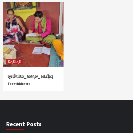
ଅନ୍ୟାନ୍ୟ
ନୂଆଁଖାଇ_ଲଗ୍ନ_ଧାର୍ଯ୍ୟ
Teerthkhetra
Recent Posts