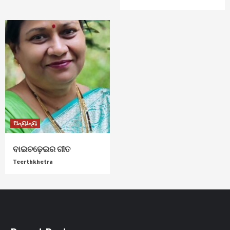
ଅନ୍ୟାନ୍ୟ
ବାଇଚଢ଼େଇର ଗୀତ
Teerthkhetra