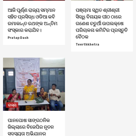
ଆଜି ପୂର୍ଣ୍ଣ ରାଜ୍ୟ ସମ୍ମାନ
ପଞ୍ଚାମା ସ୍ଥିତ ଶ୍ରୀଶ୍ରୀ
ସହିତ ପ୍ରସିଦ୍ଧ ଓଡିଆ କବି
ସିଦ୍ଧି ବିନାୟକ ପୀଠ ଠାରେ
ରମାକାନ୍ତ ରଥଙ୍କ ଅନ୍ତିମ
ଗଣେଶ ଚତୁର୍ଥୀ ଉପଲକ୍ଷେ
ସଂସ୍କାର କରାଯିବ।
ପରିଚାଳନା କମିଟିର ପ୍ରସ୍ତୁତି
ବୈଠକ
Pratap Dash
Teerthkhetra
ରାଜ୍ୟ
ପାନପୋଷ ସାଙ୍ଗଠନିକ
ଜିଲ୍ଲାରେ ବିଜେପିର ନୂତନ
ସଦସ୍ୟତା ଅଭିଯାନର