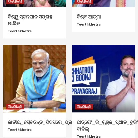
ଅନ୍ୟାନ୍ୟ
ଅନ୍ୟାନ୍ୟ
ବିଶ୍ୱ ସ୍ତନପାନ ସପ୍ତାହ
ବିଶ୍ଵ ଆତ୍ମା
ପାଳିତ
Teerthkhetra
Teerthkhetra
ଅନ୍ୟାନ୍ୟ
ଅନ୍ୟାନ୍ୟ
ଜାତୀୟ_ହସ୍ତତନ୍ତ_ଦିବସରେ_ପ୍ରଧାନମନ୍ତ୍ରୀ_ଶୁଭେଚ୍ଛା
ଛାତ୍ରୋଂ_କି_ଗୁଞ୍ଜ_ସ୍ଥାନ_ବୁକିଂ
ବାତିଲ୍
Teerthkhetra
Teerthkhetra