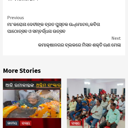
Continue
Previous
ମା’କରୋନା ଦେବୀଙ୍କ ବ୍ରତ ପୁସ୍ତକ ଉନ୍ମୋଚନ,କବିତା
Reading
ପାଠୋତ୍ସବ ଓ ସମ୍ବର୍ଦ୍ଧନା ଉତ୍ସବ
Next
କମାକ୍ଷାନଗର ବ୍ଲକରେ ମିସନ ଶକ୍ତି ଋଣ ମେଳା
More Stories
ଜାତୀୟ
ରାଜ୍ୟ
ରାଜ୍ୟ