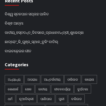
Recent Posts
ବିଶ୍ୱ ସ୍ତନପାନ ସପ୍ତାହ ପାଳିତ
ବିଶ୍ଵ ଆତ୍ମା
ଜାତୀୟ_ହସ୍ତତନ୍ତ_ଦିବସରେ_ପ୍ରଧାନମନ୍ତ୍ରୀ_ଶୁଭେଚ୍ଛା
ଛାତ୍ରୋଂ_କି_ଗୁଞ୍ଜ_ସ୍ଥାନ_ବୁକିଂ ବାତିଲ୍
ବାଇଚଢ଼େଇର ଗୀତ
Categories
ଅନ୍ୟାନ୍ୟ
ଅପରାଧ
ଆନ୍ତର୍ଜାତୀୟ
ଓଲିଉଡ
କରୋନା
କୋଣାର୍କ
ଖେଳ
ଜାତୀୟ
ଜୀବନଚର୍ଯ୍ୟା
ଦୁର୍ଘଟଣା
ଧର୍ମ
ନୂଆଦିଲ୍ଲୀ
ପାଣିପାଗ
ପୁରୀ
ବଲିଉଡ