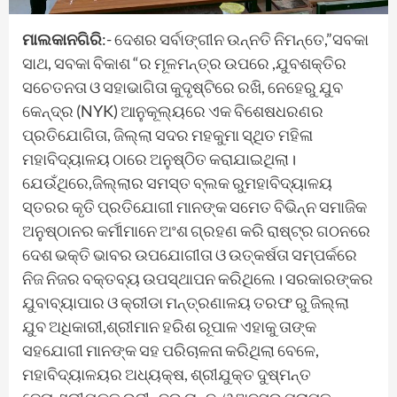
ମାଲକାନଗିରି
:- ଦେଶର ସର୍ବାଙ୍ଗୀନ ଉନ୍ନତି ନିମନ୍ତେ,”ସବକା
ସାଥ, ସବକା ବିକାଶ “ର ମୂଳମନ୍ତ୍ର ଉପରେ ,ଯୁବଶକ୍ତିର
ସଚେତନତା ଓ ସହାଭାଗିତା କୁଦୃଷ୍ଟିରେ ରଖି, ନେହେରୁ ଯୁବ
କେନ୍ଦ୍ର (NYK) ଆନୁକୂଲ୍ୟରେ ଏକ ବିଶେଷଧରଣର
ପ୍ରତିଯୋଗିତା, ଜିଲ୍ଲା ସଦର ମହକୁମା ସ୍ଥିତ ମହିଳା
ମହାବିଦ୍ୟାଳୟ ଠାରେ ଅନୁଷ୍ଠିତ କରାଯାଇଥିଲା।
ଯେଉଁଥିରେ,ଜିଲ୍ଲାର ସମସ୍ତ ବ୍ଲକ ରୁମହାବିଦ୍ୟାଳୟ
ସ୍ତରର କୃତି ପ୍ରତିଯୋଗୀ ମାନଙ୍କ ସମେତ ବିଭିନ୍ନ ସମାଜିକ
ଅନୁଷ୍ଠାନର କର୍ମୀମାନେ ଅଂଶ ଗ୍ରହଣ କରି ରାଷ୍ଟ୍ର ଗଠନରେ
ଦେଶ ଭକ୍ତି ଭାବର ଉପଯୋଗୀତା ଓ ଉତ୍କର୍ଷତା ସମ୍ପର୍କରେ
ନିଜ ନିଜର ବକ୍ତବ୍ୟ ଉପସ୍ଥାପନ କରିଥିଲେ। ସରକାରଙ୍କର
ଯୁବାବ୍ୟାପାର ଓ କ୍ରୀଡା ମନ୍ତ୍ରଣାଳୟ ତରଫ ରୁ ଜିଲ୍ଲା
ଯୁବ ଅଧିକାରୀ,ଶ୍ରୀମାନ ହରିଶ ରୂପାଳ ଏହାକୁ ତାଙ୍କ
ସହଯୋଗୀ ମାନଙ୍କ ସହ ପରିଚାଳନା କରିଥିଲା ବେଳେ,
ମହାବିଦ୍ୟାଳୟର ଅଧ୍ୟକ୍ଷ, ଶ୍ରୀଯୁକ୍ତ ଦୁଷ୍ମନ୍ତ