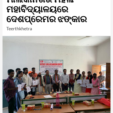
ମହାବିଦ୍ୟାଳୟରେ
ଦେଶପ୍ରେମର ଝଙ୍କାର
Teerthkhetra