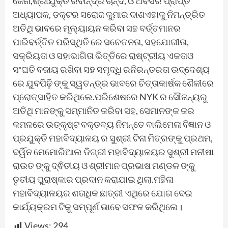
ଜେନା,ଶ୍ରୀଯୁକ୍ତ ରବୀନ୍ଦ୍ର ଚାନ୍ଦ, ଓ ଅବସର ପ୍ରାପ୍ତ
ଅଧ୍ୟାପକ, ଡକ୍ଟର ସରୋଜ କୁମାର ଦାଶଏହାକୁ ନିମନ୍ତ୍ରିତ
ଅତିଥି ଭାବରେ ମୂଲ୍ୟାୟନ କରିବା ସହ ବର୍ତ୍ତମାନର
ପାରିବର୍ତ୍ତିତ ପରିସ୍ଥିତି ରେ ସଚେତନତା, ସହଯୋଗୀତା,
ସକ୍ରିୟତା ଓ ସହାଭାଗିତା ଭିତ୍ତିରେ ରାଷ୍ଟ୍ରୀୟ ଏକତାଓ
ସଂଘତି ବଜାୟ ରଖିବା ସହ ସମୃଦ୍ଧି ରନିରନ୍ତରତା ଉଦ୍ଦେଶ୍ୟ
ରେ ଯୁବପିଢ଼ି ଙ୍କୁ ସ୍ୱତନ୍ତ୍ର ଭାବରେ ଚିତ୍ତାକାର୍ଷକ ଶୈଳୀରେ
ପ୍ରୋତ୍ସାହିତ କରିଥିଲେ.ପରିଶେଷରେ NYK ର ସୌଜନ୍ୟରୁ
ଅତିଥି ମାନଙ୍କୁ ସମ୍ମାନିତ କରିବା ସହ, ସେମାନଙ୍କ କର
କମଳରେ ଉତ୍କୃଷ୍ଟ ବକ୍ତବ୍ୟ ନିମନ୍ତେ ବାଲିମେଳା ବିଜ୍ଞାନ ଓ
ପ୍ରଯୁକ୍ତି ମହାବିଦ୍ୟାଳୟ ର ସୁଶ୍ରୀ ଟିନା ମିତ୍ରଙ୍କୁ ପ୍ରଥମ,
ଦର୍ୱିନ ମେମୋରିଆଲ ଡିଗ୍ରୀ ମହାବିଦ୍ୟାଳୟର ସୁଶ୍ରୀ ମନୀଷା
ରାଉତ ଙ୍କୁ ଦ୍ଵିତୀୟ ଓ ଶ୍ରୀମାନ ପ୍ରଭାଷ ମଣ୍ଡଳ ଙ୍କୁ
ତୃତୀୟ ପୁରାଷ୍କାର ପ୍ରଦାନ କରାଯାଇ ଥିଲା.ମହିଳା
ମହାବିଦ୍ୟାଳୟର ଶତାଧିକ ଛାତ୍ରୀ ଏଥିରେ ଯୋଗ ଦେଇ
କାର୍ଯ୍ୟକ୍ରମ ଟିକୁ ସମ୍ପୂର୍ଣ ଭାବେ ସଫଳ କରିଥିଲେ।
Views:
294