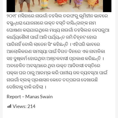
୨୦୧୮ ମସିହାରେ ନାଉଗାଁ ତହସିଲ ତରଫରୁ ଭୂମିହୀନ ଭାବରେ
ବସୁନ୍ଧରା ଯୋଜନାରେ ଉକ୍ତ ବସ୍ତି ବାସିନ୍ଦାଙ୍କ ନାମ
ଘୋଷଣା କରାଯାଇଥିଲେ ମଧ୍ୟ ନାଉଗାଁ ତହସିଲର ବେପରୁଆ
କାର୍ଯ୍ୟଶୈଳୀ ପାଇଁ ଆଜି ପର୍ଯ୍ୟନ୍ତ ଜମି ଚିହ୍ନଟ ହୋଇ
ପାରିନାହିଁ ବୋଲି ଲାଡେନ ସିଂ କହିଛନ୍ତି । ଏହିପରି ଭାବରେ
ଆଲୋକିକରଣ ସମସ୍ୟା ପାଇଁ ବିଗତ ଦିନରେ ଏକ ନାବାଳିକା
ସହ ଦୁଷ୍କର୍ମ ହୋଇଥିବା ଅଞ୍ଚଳବାସୀ ପ୍ରକାଶ କରିଛନ୍ତି ।
ଅବହେଳିତ ଅବସ୍ଥାରେ ଥିବା ଉକ୍ତ ଆଦିବାସୀ ବସ୍ତିରେ
ପକ୍କା ଘର ଠାରୁ ଆରମ୍ଭ କରି ପାନୀୟ ଜଳ ବ୍ୟବସ୍ଥା ପାଇଁ
ନାଉଗାଁ ବ୍ଲକ୍ ପ୍ରଶାସନ କେତେ ତତ୍ପରତା ଦେଖାଉଛି
ଦେଖିବାକୁ ବାକି ରହିଲା ।
Report – Manas Swain
Views:
214