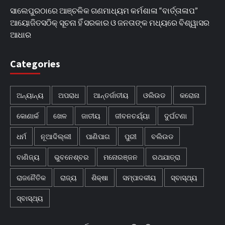
ସାଲେପୁରଠାରେ ଆଞ୍ଚଳିକ ଗଣମାଧ୍ୟମ କର୍ମଶାଳା “ବାର୍ତ୍ତାଳାପ”
ଆୟୋଜିତସଠିକ୍ ସୂଚନା ହିଁ ସରକାର ଓ ଜନତାଙ୍କ ମଧ୍ୟରେ ବିଶ୍ୱାସର
ଆଧାର
Categories
ଅନ୍ୟାନ୍ୟ
ଅପରାଧ
ଆନ୍ତର୍ଜାତୀୟ
ଓଲିଉଡ
କରୋନା
କୋଣାର୍କ
ଖେଳ
ଜାତୀୟ
ଜୀବନଚର୍ଯ୍ୟା
ଦୁର୍ଘଟଣା
ଧର୍ମ
ନୂଆଦିଲ୍ଲୀ
ପାଣିପାଗ
ପୁରୀ
ବଲିଉଡ
ବାଣିଜ୍ୟ
ଭୁବନେଶ୍ବର
ମନୋରଞ୍ଜନ
ରଥଯାତ୍ରା
ରାଜନୈତିକ
ରାଜ୍ୟ
ଶିକ୍ଷା
ସମ୍ପାଦକୀୟ
ସ୍ବାସ୍ଥ୍ୟ
ସ୍ବାସ୍ଥ୍ୟ