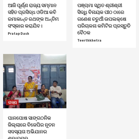
ଆଜି ପୂର୍ଣ୍ଣ ରାଜ୍ୟ ସମ୍ମାନ
ପଞ୍ଚାମା ସ୍ଥିତ ଶ୍ରୀଶ୍ରୀ
ସହିତ ପ୍ରସିଦ୍ଧ ଓଡିଆ କବି
ସିଦ୍ଧି ବିନାୟକ ପୀଠ ଠାରେ
ରମାକାନ୍ତ ରଥଙ୍କ ଅନ୍ତିମ
ଗଣେଶ ଚତୁର୍ଥୀ ଉପଲକ୍ଷେ
ସଂସ୍କାର କରାଯିବ।
ପରିଚାଳନା କମିଟିର ପ୍ରସ୍ତୁତି
ବୈଠକ
Pratap Dash
Teerthkhetra
ରାଜ୍ୟ
ପାନପୋଷ ସାଙ୍ଗଠନିକ
ଜିଲ୍ଲାରେ ବିଜେପିର ନୂତନ
ସଦସ୍ୟତା ଅଭିଯାନର
ଶୁଭାରମ୍ଭ