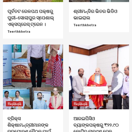
ପୂର୍ବତଟ ରେଳପଥ ପକ୍ଷରୁ
ଶ୍ରୀମନ୍ଦିର ଭିତର ଭିଡିଓ
ପୁରୀ–ସୋଲାପୁର ସ୍ପେଶାଲ୍
ଭାଇରାଲ
ଏକ୍ସପ୍ରେସ୍ ଟ୍ରେନ ।
Teerthkhetra
Teerthkhetra
ଅନ୍ୟାନ୍ୟ
ଅନ୍ୟାନ୍ୟ
ବ୍ରିକ୍ସ
ଆରଇପିସିଓ
ଶିକ୍ଷାମନ୍ତ୍ରୀମାନଙ୍କ
ବ୍ୟାଙ୍କପକ୍ଷରୁ ₹୨୨.୯୦
ତ୍ରୟୋଦଶ ବୈଠକ ପାଇଁ
କୋଟିର ଲାଭାଂଶ ଚେକ୍