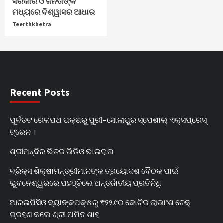
ସରକାର ଓ ଜନତାଙ୍କ
ମଧ୍ୟରେ ବିଶ୍ୱାସର ଆଧାର
Teerthkhetra
Recent Posts
ପୂର୍ବତଟ ରେଳପଥ ପକ୍ଷରୁ ପୁରୀ–ସୋଲାପୁର ସ୍ପେଶାଲ୍ ଏକ୍ସପ୍ରେସ୍
ଟ୍ରେନ ।
ଶ୍ରୀମନ୍ଦିର ଭିତର ଭିଡିଓ ଭାଇରାଲ
ବ୍ରିକ୍ସ ଶିକ୍ଷାମନ୍ତ୍ରୀମାନଙ୍କ ତ୍ରୟୋଦଶ ବୈଠକ ପାଇଁ
ଭୁବନେଶ୍ୱରରେ ପହଞ୍ଚିଲେ ଅନ୍ତର୍ଜାତୀୟ ପ୍ରତିନିଧି
ଆରଇପିସିଓ ବ୍ୟାଙ୍କପକ୍ଷରୁ ₹୨୨.୯୦ କୋଟିର ଲାଭାଂଶ ଚେକ୍
ଗ୍ରହଣ କଲେ ଶ୍ରୀ ଅମିତ ଶାହ