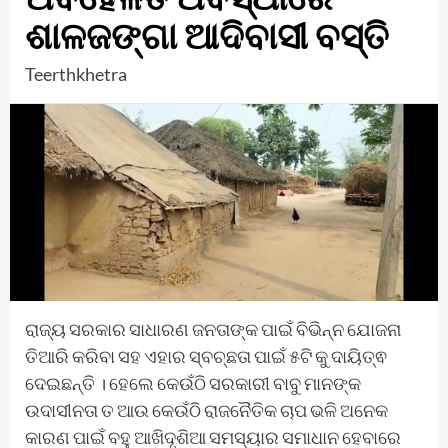
ଶାଳଜଙ୍ଗା ଆଦିବାସୀ ବସ୍ତି
Teerthkhetra
ରାଜ୍ୟ ସରକାର ସାଧାରଣ ଜନତାଙ୍କ ପାଇଁ ବିଭିନ୍ନ ଯୋଜନା
ତିଆରି କରିବା ସହ ଏହାର ସ୍ବଚ୍ଛତା ପାଇଁ ୫ଟି କୁ ଦାୟିତ୍ଵ
ଦେଇଛନ୍ତି । ହେଲେ କେଉଁଠି ସରକାରୀ ବାବୁ ମାନଙ୍କ
ଉଦାସୀନତା ତ ଆଉ କେଉଁଠି ରାଜନୈତିକ ଚାପ ଭଳି ଅନେକ
କାରଣ ପାଇଁ ବହୁ ଆଖିଦୃଶିଆ ସମସ୍ୟାର ସମାଧାନ ହେବାରେ