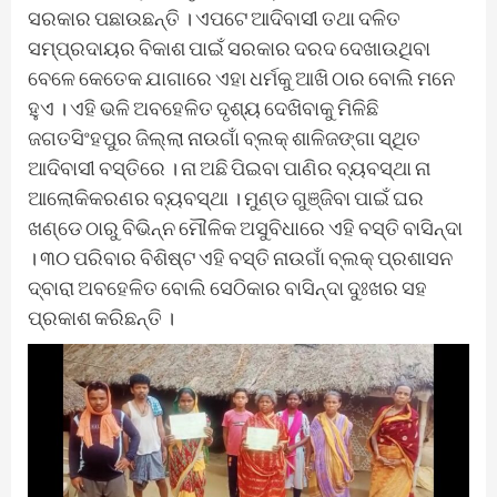
ସରକାର ପଛାଉଛନ୍ତି । ଏପଟେ ଆଦିବାସୀ ତଥା ଦଳିତ
ସମ୍ପ୍ରଦାୟର ବିକାଶ ପାଇଁ ସରକାର ଦରଦ ଦେଖାଉଥିବା
ବେଳେ କେତେକ ଯାଗାରେ ଏହା ଧର୍ମକୁ ଆଖି ଠାର ବୋଲି ମନେ
ହୁଏ । ଏହି ଭଳି ଅବହେଳିତ ଦୃଶ୍ୟ ଦେଖିବାକୁ ମିଳିଛି
ଜଗତସିଂହପୁର ଜିଲ୍ଲା ନାଉଗାଁ ବ୍ଲକ୍ ଶାଳିଜଙ୍ଗା ସ୍ଥିତ
ଆଦିବାସୀ ବସ୍ତିରେ । ନା ଅଛି ପିଇବା ପାଣିର ବ୍ୟବସ୍ଥା ନା
ଆଲୋକିକରଣର ବ୍ୟବସ୍ଥା । ମୁଣ୍ଡ ଗୁଞ୍ଜିବା ପାଇଁ ଘର
ଖଣ୍ଡେ ଠାରୁ ବିଭିନ୍ନ ମୌଳିକ ଅସୁବିଧାରେ ଏହି ବସ୍ତି ବାସିନ୍ଦା
। ୩୦ ପରିବାର ବିଶିଷ୍ଟ ଏହି ବସ୍ତି ନାଉଗାଁ ବ୍ଲକ୍ ପ୍ରଶାସନ
ଦ୍ବାରା ଅବହେଳିତ ବୋଲି ସେଠିକାର ବାସିନ୍ଦା ଦୁଃଖର ସହ
ପ୍ରକାଶ କରିଛନ୍ତି ।