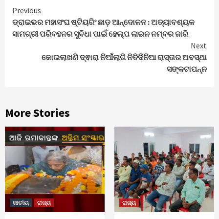
Continue
Previous
ଡ୍ରାଇଭର ମହାସଂଘ ଷ୍ଟିୟରିଂ ଛାଡ଼ ଆନ୍ଦୋଳନ : ଅତ୍ୟାବଶ୍ୟକ
Reading
ସାମଗ୍ରୀ ପରିବହନର ସୁବିଧା ପାଇଁ ହେଲ୍‌ପ ଲାଇନ ନମ୍ବର ଜାରି
Next
କୋଇଲାଖଣି ଦ୍ଵାରା ନିଆଁଲାଗି ନିତିଦିନିଆ ରାସ୍ତାର ଅବସ୍ଥା
ସଙ୍କଟାପନ୍ନ
More Stories
ଜାତୀୟ
ରାଜ୍ୟ
ରାଜ୍ୟ