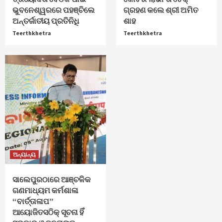
ଭୁବନେଶ୍ୱରରେ ପହଞ୍ଚିଲେ
ଗ୍ରହଣ କଲେ ଶ୍ରୀ ଅମିତ
ଅନ୍ତର୍ଜାତୀୟ ପ୍ରତିନିଧି
ଶାହ
Teerthkhetra
Teerthkhetra
ଅନ୍ୟାନ୍ୟ
ସାଲେପୁରଠାରେ ଆଞ୍ଚଳିକ
ଗଣମାଧ୍ୟମ କର୍ମଶାଳା
“ବାର୍ତ୍ତାଳାପ”
ଆୟୋଜିତସଠିକ୍ ସୂଚନା ହିଁ