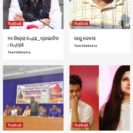
ଅନ୍ୟାନ୍ୟ
ଅନ୍ୟାନ୍ୟ
୨୪ ଜିଲ୍ଲା ବନ୍ୟା_ପ୍ରଭାବିତ
ଦାରୁ ଦେବତା
: ମନ୍ତ୍ରୀ
Teerthkhetra
Teerthkhetra
ଅନ୍ୟାନ୍ୟ
ଅନ୍ୟାନ୍ୟ