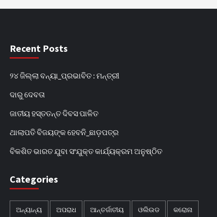
Recent Posts
୨୪ ଜିଲ୍ଲା ବନ୍ୟା_ପ୍ରଭାବିତ : ମନ୍ତ୍ରୀ
ଦାରୁ ଦେବତା
ଜାତୀୟ ହସ୍ତତନ୍ତ ଦିବସ ପାଳିତ
ଥାଲାପତି ବିଜୟଙ୍କ ହେବନି_ଛାଡ଼ପତ୍ର
ବିକଶିତ ଭାରତ ଯୁବା ସଂଯୁକ୍ତ କାର୍ଯ୍ୟକ୍ରମ ଅନୁଷ୍ଠିତ
Categories
ଅନ୍ୟାନ୍ୟ
ଅପରାଧ
ଆନ୍ତର୍ଜାତୀୟ
ଓଲିଉଡ
କରୋନା