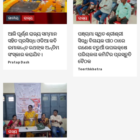
ଜାତୀୟ
ରାଜ୍ୟ
ରାଜ୍ୟ
ଆଜି ପୂର୍ଣ୍ଣ ରାଜ୍ୟ ସମ୍ମାନ
ପଞ୍ଚାମା ସ୍ଥିତ ଶ୍ରୀଶ୍ରୀ
ସହିତ ପ୍ରସିଦ୍ଧ ଓଡିଆ କବି
ସିଦ୍ଧି ବିନାୟକ ପୀଠ ଠାରେ
ରମାକାନ୍ତ ରଥଙ୍କ ଅନ୍ତିମ
ଗଣେଶ ଚତୁର୍ଥୀ ଉପଲକ୍ଷେ
ସଂସ୍କାର କରାଯିବ।
ପରିଚାଳନା କମିଟିର ପ୍ରସ୍ତୁତି
ବୈଠକ
Pratap Dash
Teerthkhetra
ରାଜ୍ୟ