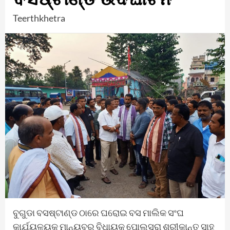
Teerthkhetra
ବୁଗୁଡା ବସଷ୍ଟାଣ୍ଡ ଠାରେ ଘରୋଇ ବସ ମାଲିକ ସଂଘ
କାର୍ଯ୍ୟଳୟକୁ ମାନ୍ୟବର ବିଧାୟକ ପୋଲସରା ଶ୍ରୀକାନ୍ତ ସାହୁ