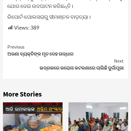
ଯୋଗ ଦେଇ ଉଦଘାଟନ କରିଛନ୍ତି।
ରିପୋର୍ଟ-ପୋଲସରାରୁ ସୀମାଞ୍ଚଳ ବାଡ଼ତ୍ୟା।
Views:
389
Continue
Previous
ଅଜଣା ବ୍ୟକ୍ତିଙ୍କ ମୃତ ଦେହ ଉଦ୍ଧାର
Reading
Next
ଭଦ୍ରକରେ କରୋନା କଟକଣାରେ ଚାଲିଛି ଦୁର୍ଗାପୂଜା
More Stories