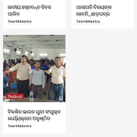
ଜାତୀୟ ହସ୍ତତନ୍ତ ଦିବସ
ଥାଲାପତି ବିଜୟଙ୍କ
ପାଳିତ
ହେବନି_ଛାଡ଼ପତ୍ର
Teerthkhetra
Teerthkhetra
ଅନ୍ୟାନ୍ୟ
ବିକଶିତ ଭାରତ ଯୁବା ସଂଯୁକ୍ତ
କାର୍ଯ୍ୟକ୍ରମ ଅନୁଷ୍ଠିତ
Teerthkhetra