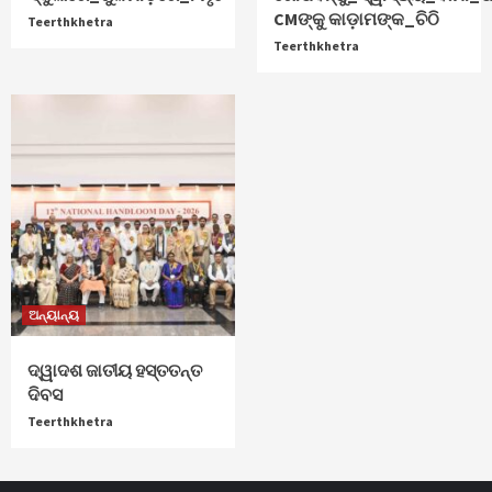
CMଙ୍କୁ କାଡ଼ାମଙ୍କ_ଚିଠି
Teerthkhetra
Teerthkhetra
ଅନ୍ୟାନ୍ୟ
ଦ୍ୱାଦଶ ଜାତୀୟ ହସ୍ତତନ୍ତ
ଦିବସ
Teerthkhetra