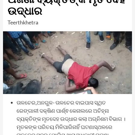
ଉଦ୍ଧାର
Teerthkhetra
ତାଳଚେର,ଅନଗୁଳ- ତାଳଚେର ବାଇପାସ ସ୍ଥିତ
ରେଙ୍ଗାଳୀ ଦକ୍ଷିଣ ପାର୍ଶ୍ଵ କେନାଲରେ ଅଚିହ୍ନା
ବ୍ୟକ୍ତିଙ୍କ ମୃତଦେହ ଉଦ୍ଧାର କଲା ଅଗ୍ନିଶମ ବିଭାଗ ।
ମୃତକଙ୍କ ପରିଚୟ ମିଳିପାରିନାହିଁ ଘଟଣାସ୍ଥଳରେ
ତାଳଚେର ସଦର ପୋଲିସ ଥାନା ଅଧିକାରୀ ଘଟଣା