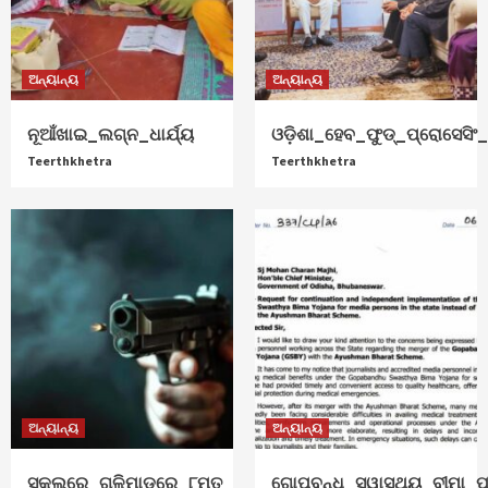
ଅନ୍ୟାନ୍ୟ
ଅନ୍ୟାନ୍ୟ
ନୂଆଁଖାଇ_ଲଗ୍ନ_ଧାର୍ଯ୍ୟ
ଓଡ଼ିଶା_ହେବ_ଫୁଡ୍‌_ପ୍ରୋସେସିଂ_ହ
Teerthkhetra
Teerthkhetra
ଅନ୍ୟାନ୍ୟ
ଅନ୍ୟାନ୍ୟ
ସ୍କୁଲରେ_ଗୁଳିମାଡ଼ରେ_୮ମୃତ
ଗୋପବନ୍ଧୁ_ସ୍ୱାସ୍ଥ୍ୟ_ବୀମା_ପ