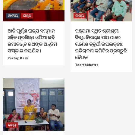
ଜାତୀୟ
ରାଜ୍ୟ
ରାଜ୍ୟ
ଆଜି ପୂର୍ଣ୍ଣ ରାଜ୍ୟ ସମ୍ମାନ
ପଞ୍ଚାମା ସ୍ଥିତ ଶ୍ରୀଶ୍ରୀ
ସହିତ ପ୍ରସିଦ୍ଧ ଓଡିଆ କବି
ସିଦ୍ଧି ବିନାୟକ ପୀଠ ଠାରେ
ରମାକାନ୍ତ ରଥଙ୍କ ଅନ୍ତିମ
ଗଣେଶ ଚତୁର୍ଥୀ ଉପଲକ୍ଷେ
ସଂସ୍କାର କରାଯିବ।
ପରିଚାଳନା କମିଟିର ପ୍ରସ୍ତୁତି
ବୈଠକ
Pratap Dash
Teerthkhetra
ରାଜ୍ୟ