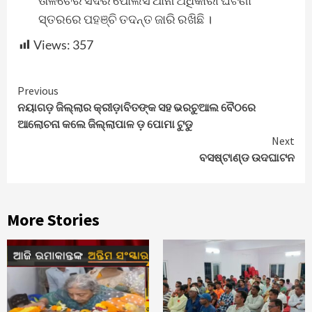
ସ୍ତରରେ ପହଞ୍ଚି ତଦନ୍ତ ଜାରି ରଖିଛି ।
Views:
357
Continue
Previous
ନୟାଗଡ଼ ଜିଲ୍ଲାର କ୍ରୀଡ଼ାବିତଙ୍କ ସହ ଭରଚୁଆଲ ବୈଠରେ
Reading
ଆଲୋଚନା କଲେ ଜିଲ୍ଲାପାଳ ଡ଼ ପୋମା ଟୁଡୁ
Next
ବସଷ୍ଟାଣ୍ଡ ଉଦଘାଟନ
More Stories