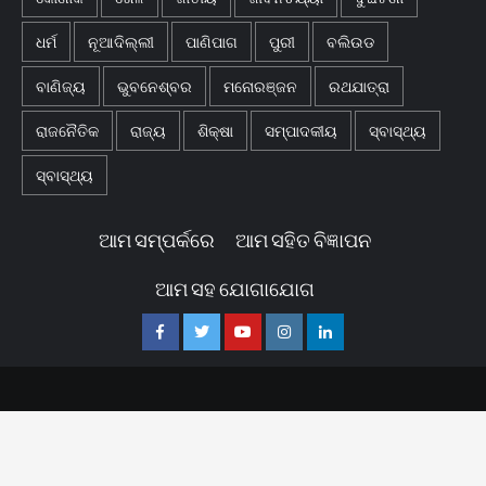
ଧର୍ମ
ନୂଆଦିଲ୍ଲୀ
ପାଣିପାଗ
ପୁରୀ
ବଲିଉଡ
ବାଣିଜ୍ୟ
ଭୁବନେଶ୍ବର
ମନୋରଞ୍ଜନ
ରଥଯାତ୍ରା
ରାଜନୈତିକ
ରାଜ୍ୟ
ଶିକ୍ଷା
ସମ୍ପାଦକୀୟ
ସ୍ବାସ୍ଥ୍ୟ
ସ୍ବାସ୍ଥ୍ୟ
ଆମ ସମ୍ପର୍କରେ
ଆମ ସହିତ ବିଜ୍ଞାପନ
ଆମ ସହ ଯୋଗାଯୋଗ
Facebook
Twitter
Youtube
Instagram
Linkedin