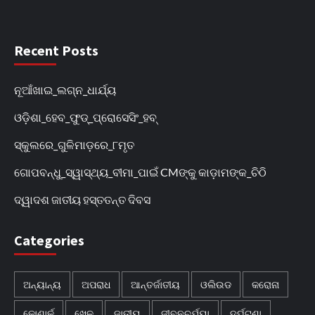
Recent Posts
ନୂଆଁଖାଇ_ଲଗ୍ନ_ଧାର୍ଯ୍ୟ
ଓଡ଼ିଶା_ହେବ_ଫୁଡ୍‌_ପ୍ରୋସେସିଂ_ହବ୍‌
ସ୍କୁଲରେ_ଗୁଳିମାଡ଼ରେ_୮ମୃତ
ଗୋପବନ୍ଧୁ_ସ୍ୱାସ୍ଥ୍ୟ_ବୀମା_ପାଇଁ CMଙ୍କୁ କାଡ଼ାମଙ୍କ_ଚିଠି
ଦ୍ୱାଦଶ ଜାତୀୟ ହସ୍ତତନ୍ତ ଦିବସ
Categories
ଅନ୍ୟାନ୍ୟ
ଅପରାଧ
ଆନ୍ତର୍ଜାତୀୟ
ଓଲିଉଡ
କରୋନା
କୋଣାର୍କ
ଖେଳ
ଜାତୀୟ
ଜୀବନଚର୍ଯ୍ୟା
ଦୁର୍ଘଟଣା