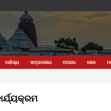
ବାଣିଜ୍ୟ
ସମ୍ପାଦକୀୟ
ଅପରାଧ
ଖେଳ
ମ
ାର୍ଯ୍ୟକ୍ରମ