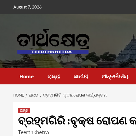
Skip
August 7, 2026
to
content
Home
ରାଜ୍ୟ
ଜାତୀୟ
ଆନ୍ତର୍ଜାତୀୟ
HOME
ରାଜ୍ୟ
ବ୍ରହ୍ମଗିରି :ବୃକ୍ଷ ରୋପଣ କାର୍ଯ୍ୟକ୍ରମ
ରାଜ୍ୟ
ବ୍ରହ୍ମଗିରି :ବୃକ୍ଷ ରୋପଣ କ
Teerthkhetra