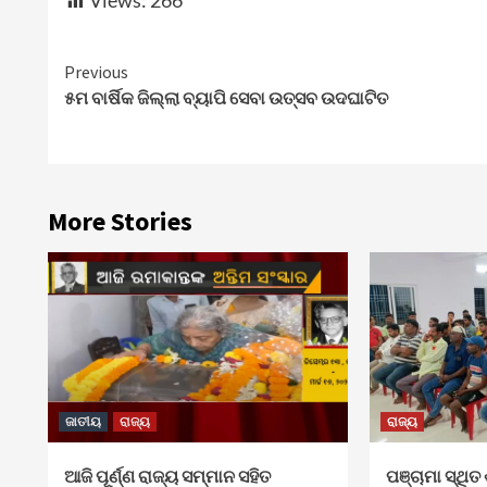
Views:
266
Continue
Previous
୫ମ ବାର୍ଷିକ ଜିଲ୍ଲା ବ୍ୟାପି ସେବା ଉତ୍ସବ ଉଦଘାଟିତ
Reading
More Stories
ଜାତୀୟ
ରାଜ୍ୟ
ରାଜ୍ୟ
ଆଜି ପୂର୍ଣ୍ଣ ରାଜ୍ୟ ସମ୍ମାନ ସହିତ
ପଞ୍ଚାମା ସ୍ଥିତ 