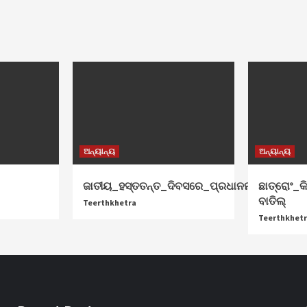
ଅନ୍ୟାନ୍ୟ
ଅନ୍ୟାନ୍ୟ
ଜାତୀୟ_ହସ୍ତତନ୍ତ_ଦିବସରେ_ପ୍ରଧାନମନ୍ତ୍ରୀ_ଶୁଭେଚ
ଛାତ୍ରୋଂ_କି
ବାତିଲ୍
Teerthkhetra
Teerthkhet