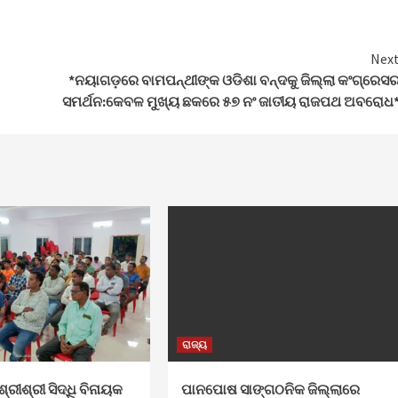
Nex
*ନୟାଗଡ଼ରେ ବାମପନ୍ଥୀଙ୍କ ଓଡିଶା ବନ୍ଦକୁ ଜିଲ୍ଲା କଂଗ୍ରେସ
ସମର୍ଥନ:କେବଳ ମୁଖ୍ୟ ଛକରେ ୫୭ ନଂ ଜାତୀୟ ରାଜପଥ ଅବରୋଧ
ରାଜ୍ୟ
ଶ୍ରୀଶ୍ରୀ ସିଦ୍ଧି ବିନାୟକ
ପାନପୋଷ ସାଙ୍ଗଠନିକ ଜିଲ୍ଲାରେ