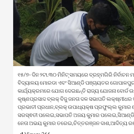
୧୫/୭- ଦିନ ୨ଟା.୩୦ ମିନିଟ୍ ସମୟରେ ବ୍ରହ୍ମଗିରି ନିର୍ବା
ବିଦ୍ୟାଳୟ ମୋରଡା ଏବଂ ସିଆଣ୍ଡି ପଞ୍ଚାୟତର ଗୋପାଳପୁର ଶ
କାର୍ଯ୍ୟକ୍ରମରେ ଯୋଗ ଦେଇଛନ୍ତି ରାଜ୍ୟ ଯୋଜନା ବୋର୍ଡ ଉପ
କୃଷ୍ଣପ୍ରସାଦ ବ୍ଲକ୍ ବିଜୁ ଜନତା ଦଳ ସଭାପତି ଲକ୍ଷ୍ମୀଧର 
ପ୍ରଭାତୀ ପ୍ରଧାନ,ବ୍ଲକ୍ ଉପାଧ୍ୟକ୍ଷ ପ୍ରଫୁଲ୍ଲ କୁମାର 
ସରସ୍ଵତୀ ପଲେଇ,ସଭାପତି ଅଜୟ କୁମାର ପଲେଇ,ସିଆଣ୍ଡି ପ
ନେତା ଅଭୟ କୁମାର ତରେଇ,ଚିତ୍ତରଞ୍ଜନ ଦାଶ,ଆଦିତ୍ୟ ରଞ