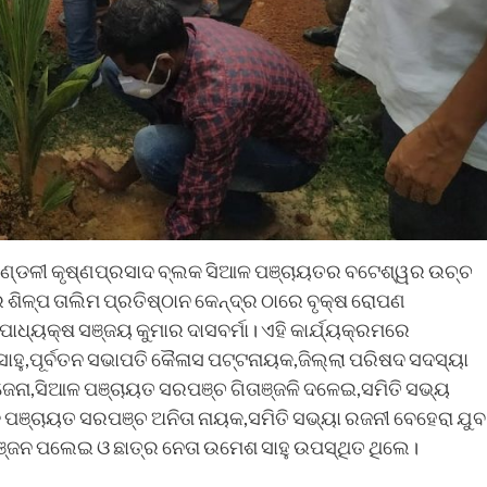
ଚନ ମଣ୍ଡଳୀ କୃଷ୍ଣପ୍ରସାଦ ବ୍ଲକ ସିଆଳ ପଞ୍ଚାୟତର ବଟେଶ୍ୱର ଉଚ୍ଚ
ିଳ୍ପ ତାଲିମ ପ୍ରତିଷ୍ଠାନ କେନ୍ଦ୍ର ଠାରେ ବୃକ୍ଷ ରୋପଣ
ାଧ୍ୟକ୍ଷ ସଞ୍ଜୟ କୁମାର ଦାସବର୍ମା। ଏହି କାର୍ଯ୍ୟକ୍ରମରେ
ସାହୁ,ପୂର୍ବତନ ସଭାପତି କୈଳାସ ପଟ୍ଟନାୟକ,ଜିଲ୍ଲା ପରିଷଦ ସଦସ୍ୟା
ଜେନା,ସିଆଳ ପଞ୍ଚାୟତ ସରପଞ୍ଚ ଗିତାଞ୍ଜଳି ଦଳେଇ,ସମିତି ସଭ୍ୟ
ଞ୍ଚାୟତ ସରପଞ୍ଚ ଅନିତା ନାୟକ,ସମିତି ସଭ୍ୟା ରଜନୀ ବେହେରା ଯୁବ
୍ଜନ ପଲେଇ ଓ ଛାତ୍ର ନେତା ଉମେଶ ସାହୁ ଉପସ୍ଥିତ ଥିଲେ।