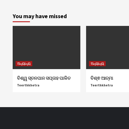
You may have missed
ଅନ୍ୟାନ୍ୟ
ଅନ୍ୟାନ୍ୟ
ବିଶ୍ୱ ସ୍ତନପାନ ସପ୍ତାହ ପାଳିତ
ବିଶ୍ଵ ଆତ୍ମା
Teerthkhetra
Teerthkhetra