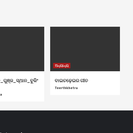
ଅନ୍ୟାନ୍ୟ
୍ଛା
_ଗୁଞ୍ଜ_ସ୍ଥାନ_ବୁକିଂ
ବାଇଚଢ଼େଇର ଗୀତ
Teerthkhetra
ra