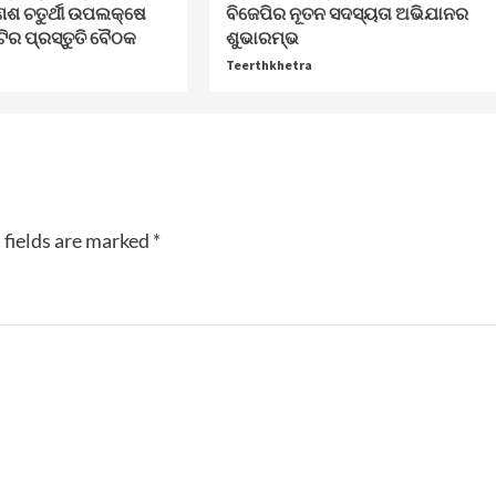
େଶ ଚତୁର୍ଥୀ ଉପଲକ୍ଷେ
ବିଜେପିର ନୂତନ ସଦସ୍ୟତା ଅଭିଯାନର
ଟିର ପ୍ରସ୍ତୁତି ବୈଠକ
ଶୁଭାରମ୍ଭ
Teerthkhetra
 fields are marked
*