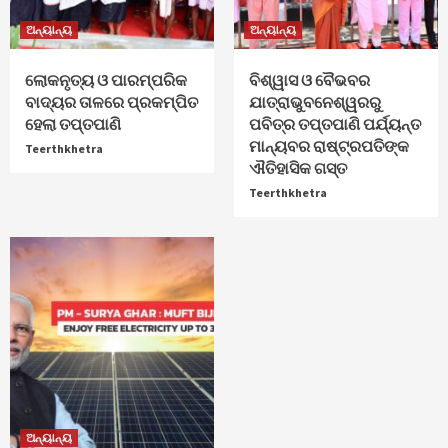
ଅନ୍ୟାନ୍ୟ
ଅନ୍ୟାନ୍ୟ
ଲୋକନୃତ୍ୟ ଓ ପାରମ୍ପରିକ
ବିଶ୍ୱାସ ଓ ବୈଭବର
ବାଦ୍ୟର ତାଳରେ ପ୍ରକମ୍ପିତ
ଯାତ୍ରାଭୁବନେଶ୍ୱରରୁ
ହେଲା ତପ୍ତପାଣି
ପବିତ୍ର ତପ୍ତପାଣି ପର୍ଯ୍ୟନ୍ତ
ମାନ୍ୟବର ରାଷ୍ଟ୍ରପତିଙ୍କ
Teerthkhetra
ଐତିହାସିକ ଗସ୍ତ
Teerthkhetra
ଅନ୍ୟାନ୍ୟ