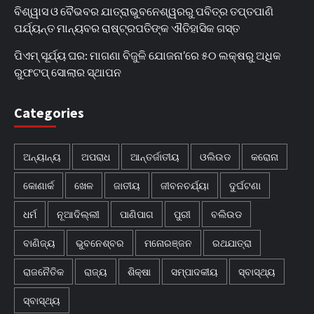
ବିଶ୍ୱାସ ଓ ବୈଭବର ଯାତ୍ରାଭୁବନେଶ୍ୱରରୁ ପବିତ୍ର ତପ୍ତପାଣି
ପର୍ଯ୍ୟନ୍ତ ମାନ୍ୟବର ରାଷ୍ଟ୍ରପତିଙ୍କ ଐତିହାସିକ ଗସ୍ତ
ପିଏମ୍ ସୂର୍ଯ୍ୟ ଘର: ମାଗଣା ବିଜୁଳି ଯୋଜନା’ରେ ୫୦ ଲକ୍ଷରୁ ଅଧିକ
ରୁଫଟପ୍ ସୋଲାର ସ୍ଥାପନ
Categories
ଅନ୍ୟାନ୍ୟ
ଅପରାଧ
ଆନ୍ତର୍ଜାତୀୟ
ଓଲିଉଡ
କରୋନା
କୋଣାର୍କ
ଖେଳ
ଜାତୀୟ
ଜୀବନଚର୍ଯ୍ୟା
ଦୁର୍ଘଟଣା
ଧର୍ମ
ନୂଆଦିଲ୍ଲୀ
ପାଣିପାଗ
ପୁରୀ
ବଲିଉଡ
ବାଣିଜ୍ୟ
ଭୁବନେଶ୍ବର
ମନୋରଞ୍ଜନ
ରଥଯାତ୍ରା
ରାଜନୈତିକ
ରାଜ୍ୟ
ଶିକ୍ଷା
ସମ୍ପାଦକୀୟ
ସ୍ବାସ୍ଥ୍ୟ
ସ୍ବାସ୍ଥ୍ୟ