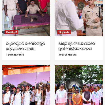
ଅନ୍ୟାନ୍ୟ
ଅନ୍ୟାନ୍ୟ
ଚନ୍ଦନପୁରର ଦାମୋଦରପୁର
ଆଣ୍ଟି ସ୍ନାଚିଂ ଅଭିଯାନରେ
ହତ୍ୟାକାଣ୍ଡ ଘଟଣା l
ପୁରୀ ପୋଲିସର ସଫଳତା
Teerthkhetra
Teerthkhetra