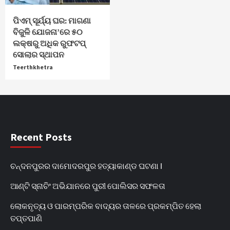
ପିଏମ୍ ସୂର୍ଯ୍ୟ ଘର: ମାଗଣା
ବିଜୁଳି ଯୋଜନା’ରେ ୫୦
ଲକ୍ଷରୁ ଅଧିକ ରୁଫଟପ୍
ସୋଲାର ସ୍ଥାପନ
Teerthkhetra
Recent Posts
ଚନ୍ଦନପୁରର ଦାମୋଦରପୁର ହତ୍ୟାକାଣ୍ଡ ଘଟଣା l
ଆଣ୍ଟି ସ୍ନାଚିଂ ଅଭିଯାନରେ ପୁରୀ ପୋଲିସର ସଫଳତା
ଲୋକନୃତ୍ୟ ଓ ପାରମ୍ପରିକ ବାଦ୍ୟର ତାଳରେ ପ୍ରକମ୍ପିତ ହେଲା
ତପ୍ତପାଣି