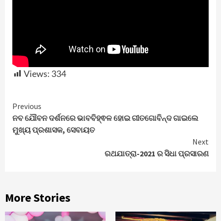
Views:
334
Continue
Previous
ନବ ଯୌବନ ଦର୍ଶନରେ ଭାବବିହ୍ଵଳ ହୋଇ ଗୀତଗୋବିନ୍ଦ ଗାଇଲେ
Reading
ମୁଖ୍ୟ ପ୍ରଶାସକ, ସେବାୟତ
Next
ରଥଯାତ୍ରା-2021 ର ସିଧା ପ୍ରସାରଣ
More Stories