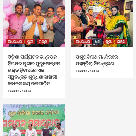
ଅନ୍ୟାନ୍ୟ
ପୁରୀ
ରାଜ୍ୟ
ଅନ୍ୟାନ୍ୟ
ଧର୍ମ
ପୁରୀ
ରାଜ୍ୟ
ଓଡ଼ିଶା ପର୍ଯ୍ୟଟନ ଉନ୍ନୟନ
ପଶୁପତିନାଥ ମନ୍ଦିରରେ
ନ଼ିଗମର ପୁରୀର ପୁରୁଷୋତ୍ତମ
ପହଞ୍ଚିଲା ନିମନ୍ତ୍ରଣ
ଭକ୍ତ ନ଼ିବାସରେ ଏକ
Teerthkhetra
ସ୍ୱତନ୍ତ୍ର ଶୁଦ୍ଧଶାକାହାରୀ
ଭୋଜନାଳୟ ଉଦଘାଟ଼ିତ
Teerthkhetra