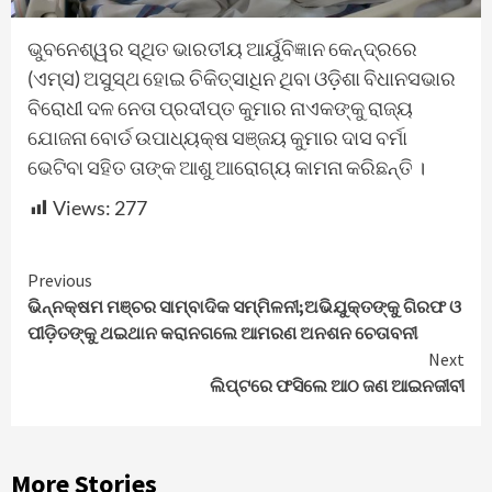
ଭୁବନେଶ୍ୱର ସ୍ଥିତ ଭାରତୀୟ ଆର୍ୟୁବିଜ୍ଞାନ କେନ୍ଦ୍ରରେ
(ଏମ୍ସ) ଅସୁସ୍ଥ ହୋଇ ଚିକିତ୍ସାଧିନ ଥିବା ଓଡ଼ିଶା ବିଧାନସଭାର
ବିରୋଧୀ ଦଳ ନେତା ପ୍ରଦୀପ୍ତ କୁମାର ନାଏକଙ୍କୁ ରାଜ୍ୟ
ଯୋଜନା ବୋର୍ଡ ଉପାଧ୍ୟକ୍ଷ ସଞ୍ଜୟ କୁମାର ଦାସ ବର୍ମା
ଭେଟିବା ସହିତ ତାଙ୍କ ଆଶୁ ଆରୋଗ୍ୟ କାମନା କରିଛନ୍ତି ।
Views:
277
Continue
Previous
ଭିନ୍ନକ୍ଷମ ମଞ୍ଚର ସାମ୍ବାଦିକ ସମ୍ମିଳନୀ;ଅଭିଯୁକ୍ତଙ୍କୁ ଗିରଫ ଓ
Reading
ପୀଡ଼ିତଙ୍କୁ ଥଇଥାନ କରାନଗଲେ ଆମରଣ ଅନଶନ ଚେତାବନୀ
Next
ଲିପ୍ଟରେ ଫସିଲେ ଆଠ ଜଣ ଆଇନଜୀବୀ
More Stories