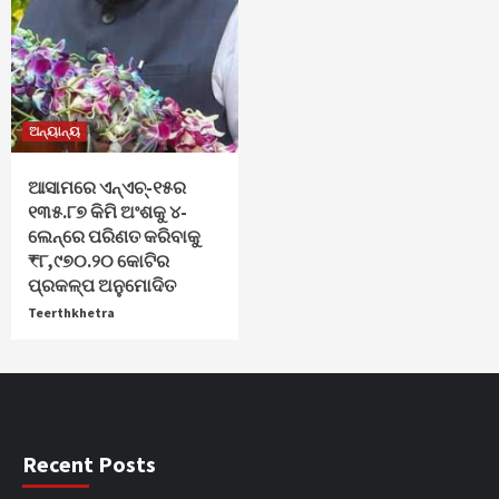
ଅନ୍ୟାନ୍ୟ
ଆସାମରେ ଏନ୍ଏଚ୍-୧୫ର
୧୩୫.୮୭ କିମି ଅଂଶକୁ ୪-
ଲେନ୍‌ରେ ପରିଣତ କରିବାକୁ
₹୮,୯୭୦.୨୦ କୋଟିର
ପ୍ରକଳ୍ପ ଅନୁମୋଦିତ
Teerthkhetra
Recent Posts