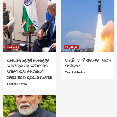
ଅନ୍ୟାନ୍ୟ
ଅନ୍ୟାନ୍ୟ
ପ୍ରଧାନମନ୍ତ୍ରୀ ନରେନ୍ଦ୍ର
ଅଗ୍ନି_୪_ମିସାଇଲର_ସଫଳ
ମୋଦୀଙ୍କ ସହ ଟେଲିଫୋନ
ପରୀକ୍ଷଣ
ଯୋଗେ କଥା ହୋଇଛନ୍ତି
Teerthkhetra
ଇସ୍ରାଏଲର ପ୍ରଧାନମନ୍ତ୍ରୀ
Teerthkhetra