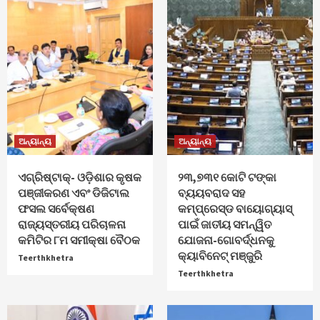
ଅନ୍ୟାନ୍ୟ
ଅନ୍ୟାନ୍ୟ
ଏଗ୍ରିଷ୍ଟାକ୍‌- ଓଡ଼ିଶାର କୃଷକ
୨୩,୭୩୧ କୋଟି ଟଙ୍କା
ପଞ୍ଜୀକରଣ ଏବଂ ଡିଜିଟାଲ
ବ୍ୟୟବରାଦ ସହ
ଫସଲ ସର୍ବେକ୍ଷଣ
କମ୍ପ୍ରେସ୍ଡ ବାୟୋଗ୍ୟାସ୍
ରାଜ୍ୟସ୍ତରୀୟ ପରିଚାଳନା
ପାଇଁ ଜାତୀୟ ସମନ୍ୱିତ
କମିଟିର ୮ମ ସମୀକ୍ଷା ବୈଠକ
ଯୋଜନା-ଗୋବର୍ଦ୍ଧନକୁ
କ୍ୟାବିନେଟ୍‌ ମଞ୍ଜୁରି
Teerthkhetra
Teerthkhetra