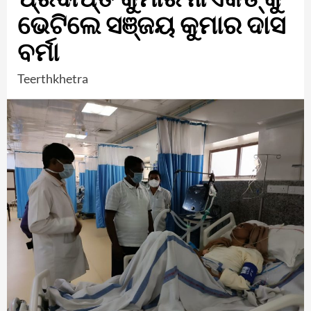
ଭେଟିଲେ ସଞ୍ଜୟ କୁମାର ଦାସ
ବର୍ମା
Teerthkhetra