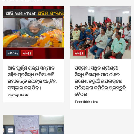
ଜାତୀୟ
ରାଜ୍ୟ
ରାଜ୍ୟ
ଆଜି ପୂର୍ଣ୍ଣ ରାଜ୍ୟ ସମ୍ମାନ
ପଞ୍ଚାମା ସ୍ଥିତ ଶ୍ରୀଶ୍ରୀ
ସହିତ ପ୍ରସିଦ୍ଧ ଓଡିଆ କବି
ସିଦ୍ଧି ବିନାୟକ ପୀଠ ଠାରେ
ରମାକାନ୍ତ ରଥଙ୍କ ଅନ୍ତିମ
ଗଣେଶ ଚତୁର୍ଥୀ ଉପଲକ୍ଷେ
ସଂସ୍କାର କରାଯିବ।
ପରିଚାଳନା କମିଟିର ପ୍ରସ୍ତୁତି
ବୈଠକ
Pratap Dash
Teerthkhetra