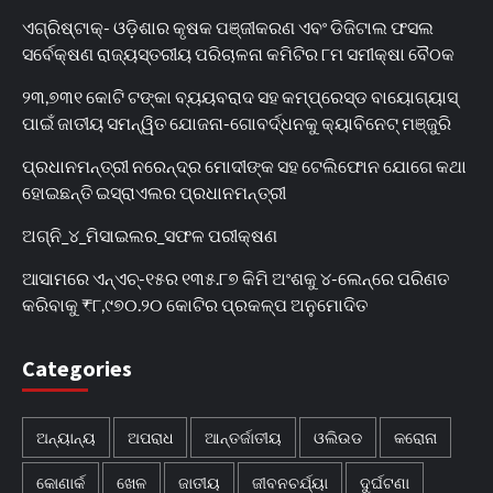
ଏଗ୍ରିଷ୍ଟାକ୍‌- ଓଡ଼ିଶାର କୃଷକ ପଞ୍ଜୀକରଣ ଏବଂ ଡିଜିଟାଲ ଫସଲ
ସର୍ବେକ୍ଷଣ ରାଜ୍ୟସ୍ତରୀୟ ପରିଚାଳନା କମିଟିର ୮ମ ସମୀକ୍ଷା ବୈଠକ
୨୩,୭୩୧ କୋଟି ଟଙ୍କା ବ୍ୟୟବରାଦ ସହ କମ୍ପ୍ରେସ୍ଡ ବାୟୋଗ୍ୟାସ୍
ପାଇଁ ଜାତୀୟ ସମନ୍ୱିତ ଯୋଜନା-ଗୋବର୍ଦ୍ଧନକୁ କ୍ୟାବିନେଟ୍‌ ମଞ୍ଜୁରି
ପ୍ରଧାନମନ୍ତ୍ରୀ ନରେନ୍ଦ୍ର ମୋଦୀଙ୍କ ସହ ଟେଲିଫୋନ ଯୋଗେ କଥା
ହୋଇଛନ୍ତି ଇସ୍ରାଏଲର ପ୍ରଧାନମନ୍ତ୍ରୀ
ଅଗ୍ନି_୪_ମିସାଇଲର_ସଫଳ ପରୀକ୍ଷଣ
ଆସାମରେ ଏନ୍ଏଚ୍-୧୫ର ୧୩୫.୮୭ କିମି ଅଂଶକୁ ୪-ଲେନ୍‌ରେ ପରିଣତ
କରିବାକୁ ₹୮,୯୭୦.୨୦ କୋଟିର ପ୍ରକଳ୍ପ ଅନୁମୋଦିତ
Categories
ଅନ୍ୟାନ୍ୟ
ଅପରାଧ
ଆନ୍ତର୍ଜାତୀୟ
ଓଲିଉଡ
କରୋନା
କୋଣାର୍କ
ଖେଳ
ଜାତୀୟ
ଜୀବନଚର୍ଯ୍ୟା
ଦୁର୍ଘଟଣା