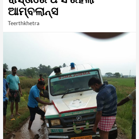
ଆମ୍ବଲାନ୍ସ
Teerthkhetra