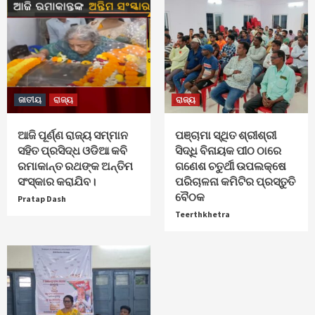
ଜାତୀୟ
ରାଜ୍ୟ
ରାଜ୍ୟ
ଆଜି ପୂର୍ଣ୍ଣ ରାଜ୍ୟ ସମ୍ମାନ
ପଞ୍ଚାମା ସ୍ଥିତ ଶ୍ରୀଶ୍ରୀ
ସହିତ ପ୍ରସିଦ୍ଧ ଓଡିଆ କବି
ସିଦ୍ଧି ବିନାୟକ ପୀଠ ଠାରେ
ରମାକାନ୍ତ ରଥଙ୍କ ଅନ୍ତିମ
ଗଣେଶ ଚତୁର୍ଥୀ ଉପଲକ୍ଷେ
ସଂସ୍କାର କରାଯିବ।
ପରିଚାଳନା କମିଟିର ପ୍ରସ୍ତୁତି
ବୈଠକ
Pratap Dash
Teerthkhetra