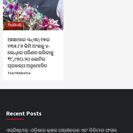
ଅନ୍ୟାନ୍ୟ
ଆସାମରେ ଏନ୍ଏଚ୍-୧୫ର
୧୩୫.୮୭ କିମି ଅଂଶକୁ ୪-
ଲେନ୍‌ରେ ପରିଣତ କରିବାକୁ
₹୮,୯୭୦.୨୦ କୋଟିର
ପ୍ରକଳ୍ପ ଅନୁମୋଦିତ
Teerthkhetra
Recent Posts
ଏଗ୍ରିଷ୍ଟାକ୍‌- ଓଡ଼ିଶାର କୃଷକ ପଞ୍ଜୀକରଣ ଏବଂ ଡିଜିଟାଲ ଫସଲ