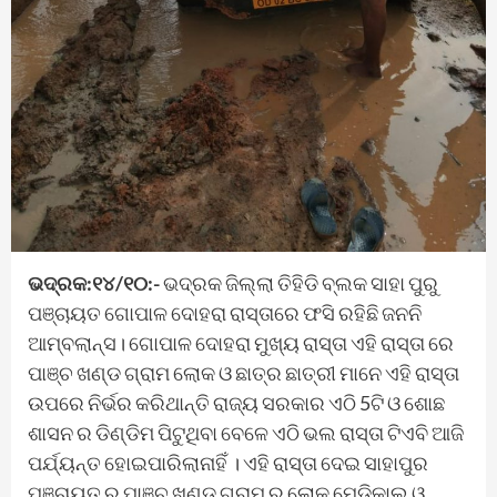
ଭଦ୍ରକ:୧୪/୧୦:-
ଭଦ୍ରକ ଜିଲ୍ଲା ତିହିଡି ବ୍ଲକ ସାହା ପୁରୁ
ପଞ୍ଚାୟତ ଗୋପାଳ ଦୋହରା ରାସ୍ତାରେ ଫସି ରହିଛି ଜନନି
ଆମ୍ବଲାନ୍ସ। ଗୋପାଳ ଦୋହରା ମୁଖ୍ୟ ରାସ୍ତା ଏହି ରାସ୍ତା ରେ
ପାଞ୍ଚ ଖଣ୍ଡ ଗ୍ରାମ ଲୋକ ଓ ଛାତ୍ର ଛାତ୍ରୀ ମାନେ ଏହି ରାସ୍ତା
ଉପରେ ନିର୍ଭର କରିଥାନ୍ତି ରାଜ୍ୟ ସରକାର ଏଠି 5ଟି ଓ ଶୋଛ
ଶାସନ ର ଡିଣ୍ଡିମ ପିଟୁଥିବା ବେଳେ ଏଠି ଭଲ ରାସ୍ତା ଟିଏବି ଆଜି
ପର୍ଯ୍ୟନ୍ତ ହୋଇପାରିଲାନାହିଁ । ଏହି ରାସ୍ତା ଦେଇ ସାହାପୁର
ପଞ୍ଚାୟତ ର ପାଞ୍ଚ ଖଣ୍ଡ ଗ୍ରାମ ର ଲୋକ ମେଡିକାଲ ଓ