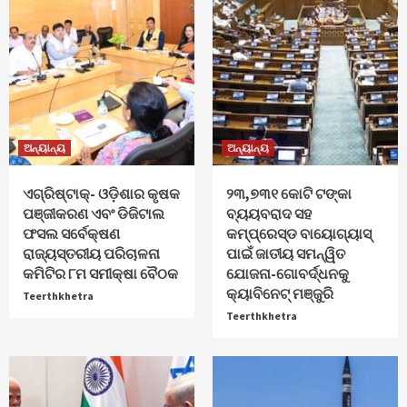
ଅନ୍ୟାନ୍ୟ
ଅନ୍ୟାନ୍ୟ
ଏଗ୍ରିଷ୍ଟାକ୍‌- ଓଡ଼ିଶାର କୃଷକ
୨୩,୭୩୧ କୋଟି ଟଙ୍କା
ପଞ୍ଜୀକରଣ ଏବଂ ଡିଜିଟାଲ
ବ୍ୟୟବରାଦ ସହ
ଫସଲ ସର୍ବେକ୍ଷଣ
କମ୍ପ୍ରେସ୍ଡ ବାୟୋଗ୍ୟାସ୍
ରାଜ୍ୟସ୍ତରୀୟ ପରିଚାଳନା
ପାଇଁ ଜାତୀୟ ସମନ୍ୱିତ
କମିଟିର ୮ମ ସମୀକ୍ଷା ବୈଠକ
ଯୋଜନା-ଗୋବର୍ଦ୍ଧନକୁ
କ୍ୟାବିନେଟ୍‌ ମଞ୍ଜୁରି
Teerthkhetra
Teerthkhetra