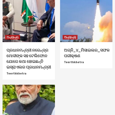
ଅନ୍ୟାନ୍ୟ
ଅନ୍ୟାନ୍ୟ
ପ୍ରଧାନମନ୍ତ୍ରୀ ନରେନ୍ଦ୍ର
ଅଗ୍ନି_୪_ମିସାଇଲର_ସଫଳ
ମୋଦୀଙ୍କ ସହ ଟେଲିଫୋନ
ପରୀକ୍ଷଣ
ଯୋଗେ କଥା ହୋଇଛନ୍ତି
Teerthkhetra
ଇସ୍ରାଏଲର ପ୍ରଧାନମନ୍ତ୍ରୀ
Teerthkhetra