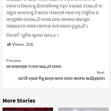
ବ୍ଲକ ଓ ଜିଲ୍ଲା କୁ ଯିବାଆସିବାକୁ ବହୁତ ହଇରାଣ ହଉଛନ୍ତି ଓ
ସ୍କୁଲ କଲେଜ କୁ ବି ଛାତ୍ର ଓ ଛାତ୍ରୀ ମାନେ ବହୁ ଅସୁବିଧା ର
ସମ୍ମୁଖୀନ ହେଉଛନ୍ତି ଦେଖା ଯାଉ ସରକାର ସାହାପୁର
ପଞ୍ଚାୟତର ଲୋକ ମାନଙ୍କ କଥା କେବେ ବୁଝୁଛନ୍ତି।
ରିପୋର୍ଟ- ପୁନିଲ କୁମାର ସାମନ୍ତ।
Views:
326
Continue
Previous
ଡଃ କଲାମଙ୍କ ୯୦ତମ ଜୟନ୍ତୀ ପାଳନ
Reading
Next
ଘଟଗାଁ ବ୍ଲକ ବିଜୁ ଛାତ୍ର ଜନତା ଦଳର ସଫେଇ କାର୍ଯ୍ୟକ୍ରମ
More Stories