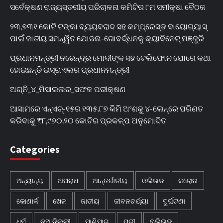
ସର୍ବେକ୍ଷଣ ରାଜ୍ୟସ୍ତରୀୟ ପରିଚାଳନା କମିଟିର ୮ମ ସମୀକ୍ଷା ବୈଠକ
୨୩,୭୩୧ କୋଟି ଟଙ୍କା ବ୍ୟୟବରାଦ ସହ କମ୍ପ୍ରେସ୍ଡ ବାୟୋଗ୍ୟାସ୍
ପାଇଁ ଜାତୀୟ ସମନ୍ୱିତ ଯୋଜନା-ଗୋବର୍ଦ୍ଧନକୁ କ୍ୟାବିନେଟ୍‌ ମଞ୍ଜୁରି
ପ୍ରଧାନମନ୍ତ୍ରୀ ନରେନ୍ଦ୍ର ମୋଦୀଙ୍କ ସହ ଟେଲିଫୋନ ଯୋଗେ କଥା
ହୋଇଛନ୍ତି ଇସ୍ରାଏଲର ପ୍ରଧାନମନ୍ତ୍ରୀ
ଅଗ୍ନି_୪_ମିସାଇଲର_ସଫଳ ପରୀକ୍ଷଣ
ଆସାମରେ ଏନ୍ଏଚ୍-୧୫ର ୧୩୫.୮୭ କିମି ଅଂଶକୁ ୪-ଲେନ୍‌ରେ ପରିଣତ
କରିବାକୁ ₹୮,୯୭୦.୨୦ କୋଟିର ପ୍ରକଳ୍ପ ଅନୁମୋଦିତ
Categories
ଅନ୍ୟାନ୍ୟ
ଅପରାଧ
ଆନ୍ତର୍ଜାତୀୟ
ଓଲିଉଡ
କରୋନା
କୋଣାର୍କ
ଖେଳ
ଜାତୀୟ
ଜୀବନଚର୍ଯ୍ୟା
ଦୁର୍ଘଟଣା
ଧର୍ମ
ନୂଆଦିଲ୍ଲୀ
ପାଣିପାଗ
ପୁରୀ
ବଲିଉଡ