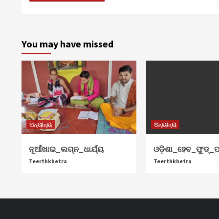
You may have missed
ଅନ୍ୟାନ୍ୟ
ଅନ୍ୟାନ୍ୟ
ନୂଆଁଖାଇ_ଲଗ୍ନ_ଧାର୍ଯ୍ୟ
ଓଡ଼ିଶା_ହେବ_ଫୁଡ୍‌_ପ
Teerthkhetra
Teerthkhetra