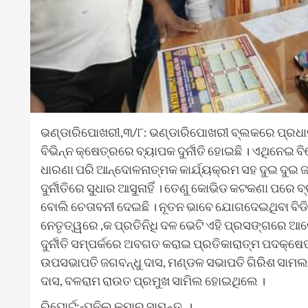
ଭଣ୍ଡାରିପୋଖରୀ,୩/୮: ଭଣ୍ଡାରିପୋଖରୀ ବ୍ଲକରେ ପ୍ରଧାନ
ବିଭିନ୍ନ କ୍ଷେତ୍ରରେ ବ୍ୟାପକ ଦୁର୍ନୀତି ହୋଇଛି । ଏଥିନେଇ ବ
ଧାରଣା ପରି ଆନ୍ଦୋଳନାତ୍ମକ କାର୍ଯ୍ୟକ୍ରମ ସହ ଦୁଇ ଦୁଇ ଜ
ଦୁର୍ନୀତିରେ ସୁଧାର ଆସୁନାହିଁ । ତେଣୁ କୋଭିଡ କଟକଣା ପ
ବୋଲି ଚେତାବନୀ ଦେଇଛି । ନୂତନ ଭାବେ ଯୋଗଦେଇଥିବା ବିଡି
ନେତୃତ୍ୱରେ ,କ ପ୍ରତିନିଧି ଦଳ ଭେଟି ଏହି ପ୍ରସଙ୍ଗରେ 
ଦୁର୍ନୀତି ସମ୍ପର୍କରେ ଅବଗତ କରାଇ ପ୍ରତିକାରାତ୍ମ ପଦକ୍ଷେପ
ଉପସଭାପତି ଜଗବନ୍ଧୁ ଦାସ, ମଣ୍ଡଳ ସଭାପତି ଗିରିଶ ସାମଲ, ମ
ଦାସ, ବଳରାମ ରାଉତ ପ୍ରମୁଖ ସାମିଲ ହୋଇଥିଲେ ।
ରିପୋର୍ଟ:-ପୁନିଲ କୁମାର ସାମନ୍ତ, ।