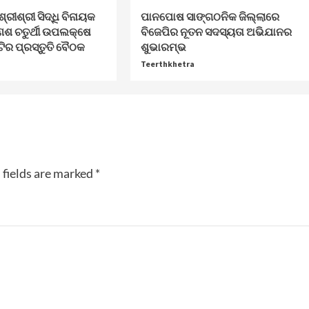
ଶ୍ରୀଶ୍ରୀ ସିଦ୍ଧି ବିନାୟକ
ପାନପୋଷ ସାଙ୍ଗଠନିକ ଜିଲ୍ଲାରେ
େଶ ଚତୁର୍ଥୀ ଉପଲକ୍ଷେ
ବିଜେପିର ନୂତନ ସଦସ୍ୟତା ଅଭିଯାନର
ଟିର ପ୍ରସ୍ତୁତି ବୈଠକ
ଶୁଭାରମ୍ଭ
Teerthkhetra
 fields are marked
*