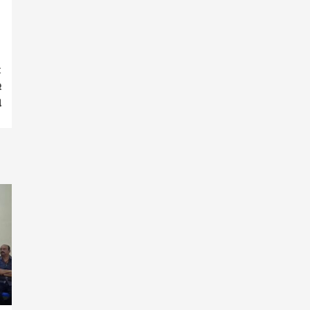
t
ର
ଣ