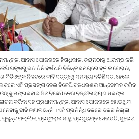
ମନ୍ତ୍ରୀ ଆବାସ ଯୋଜନାରେ ହିତାଧିକାରୀ ଚୟନଠାରୁ ଆରମ୍ଭ କରି
ିଜେପି ପକ୍ଷରୁ ଗତ ତିନି ବର୍ଷ ଧରି ବିଭିନ୍ନ ସମୟରେ ବ୍ଲକ ଘେରାଉ,
ଣ ବିଡିଓଙ୍କ ନିକଟରେ ଦାବି ସତ୍ତ୍ୱେ ସମସ୍ୟା ବଢିଛି ସତ, ହେଲେ
ରେ ବ୍ଲକରେ ଏହି ପ୍ରସଙ୍ଗ ନେଇ ବିଜେପି ବଡଧରଣର ଆନ୍ଦୋଳନ କରିବ
ଓଙ୍କୁ ମଙ୍ଗଳବାର ଦିନ ବିଜେପି ନେତା ବଦ୍ରୀନାରାୟଣ ଧଳଙ୍କ
ଆଲୋଚନା କରିବା ସହ ପ୍ରଧାନମନ୍ତ୍ରୀ ଆବାସ ଯୋଜନାରେ ହୋଇଥିବା
 ନେବାକୁ ଦାବି ଜଣାଇଛନ୍ତି । ଏହି ପ୍ରତିନିଧି ଦଳରେ ଦଳର ଜିଲ୍ଲା
ୁକୁନ୍ଦ ମଲ୍ଲିକ, ପ୍ରଫୁଲ୍ଲ ସାହୁ, ପ୍ରଦ୍ୟୁମ୍ନ ସେନାପତି, ସୁରେଶ