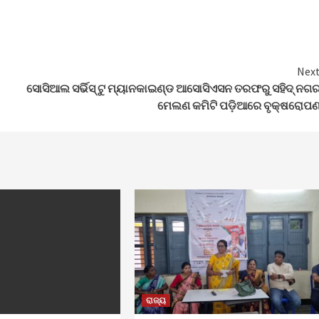
Nex
ସୋସିଆଲ ସର୍ଭିସ୍ ଟୁ ମ୍ୟାନକାଇଣ୍ଡ ଆସୋସିଏସନ ତରଫରୁ ସହିଦ୍ ନଗ
ମେଲଣ କମିଟି ପଡ଼ିଆରେ ବୃକ୍ଷରୋପ
ରାଜ୍ୟ