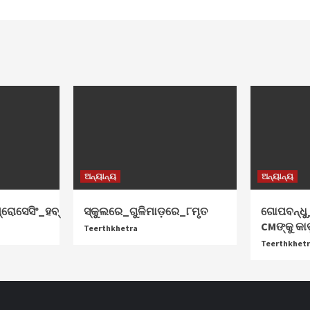
ଅନ୍ୟାନ୍ୟ
ଅନ୍ୟାନ୍ୟ
୍ରୋସେସିଂ_ହବ୍‌
ସ୍କୁଲରେ_ଗୁଳିମାଡ଼ରେ_୮ମୃତ
ଗୋପବନ୍ଧୁ_
CMଙ୍କୁ କା
Teerthkhetra
Teerthkhet