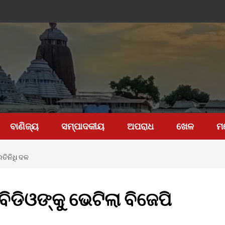
ବାଣିଜ୍ୟ
ସମ୍ପାଦକୀୟ
ଅପରାଧ
ଖେଳ
ମ
ରତିନିଧି ଦଳ
ିଡିଓଙ୍କୁୁ ଭେଟିଲା ବିଜେପି