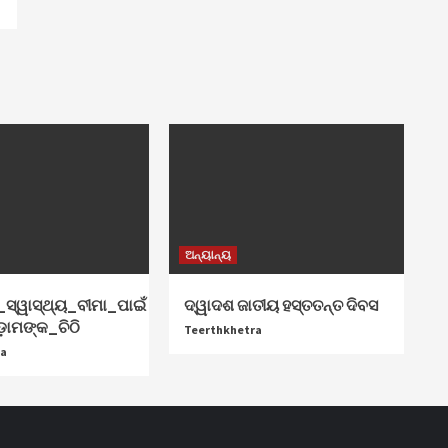
ଅନ୍ୟାନ୍ୟ
ସ୍ୱାସ୍ଥ୍ୟ_ବୀମା_ପାଇଁ
ଦ୍ୱାଦଶ ଜାତୀୟ ହସ୍ତତନ୍ତ ଦିବସ
ଡ଼ାମଙ୍କ_ଚିଠି
Teerthkhetra
ra