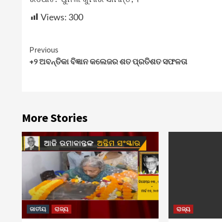
Views:
300
Continue
Previous
+୨ ଅବନ୍ତିକା ବିଜ୍ଞାନ କଲେଜର ଶତ ପ୍ରତିଶତ ସଫଳତା
Reading
More Stories
ଜାତୀୟ
ରାଜ୍ୟ
ରାଜ୍ୟ