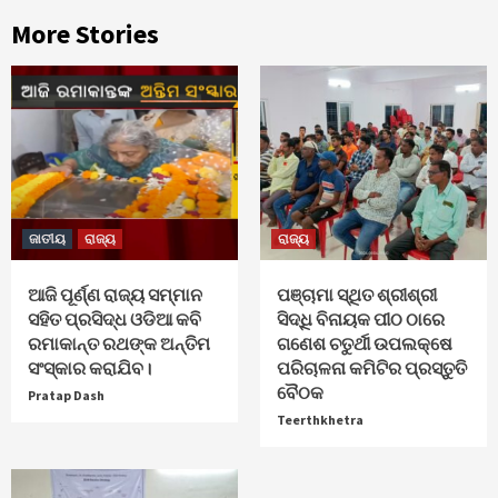
More Stories
ଜାତୀୟ
ରାଜ୍ୟ
ରାଜ୍ୟ
ଆଜି ପୂର୍ଣ୍ଣ ରାଜ୍ୟ ସମ୍ମାନ
ପଞ୍ଚାମା ସ୍ଥିତ ଶ୍ରୀଶ୍ରୀ
ସହିତ ପ୍ରସିଦ୍ଧ ଓଡିଆ କବି
ସିଦ୍ଧି ବିନାୟକ ପୀଠ ଠାରେ
ରମାକାନ୍ତ ରଥଙ୍କ ଅନ୍ତିମ
ଗଣେଶ ଚତୁର୍ଥୀ ଉପଲକ୍ଷେ
ସଂସ୍କାର କରାଯିବ।
ପରିଚାଳନା କମିଟିର ପ୍ରସ୍ତୁତି
ବୈଠକ
Pratap Dash
Teerthkhetra