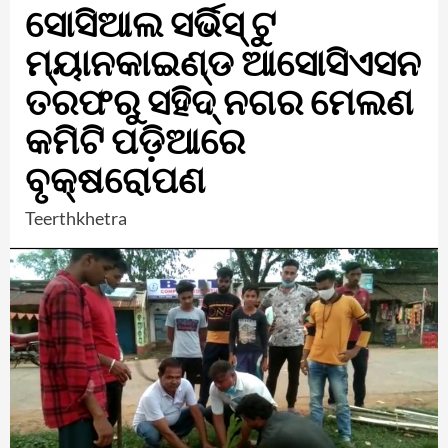
ସୋସିଆଲ ସର୍ଭିସ୍ ଟୁ
ମ୍ୟାନକାଇଣ୍ଡ ଆସୋସିଏସନ
ତରଫରୁ ସହିଦ୍ ନଗର ମେଲଣ
କମିଟି ପଡ଼ିଆରେ
ବୃକ୍ଷରୋପଣ
Teerthkhetra