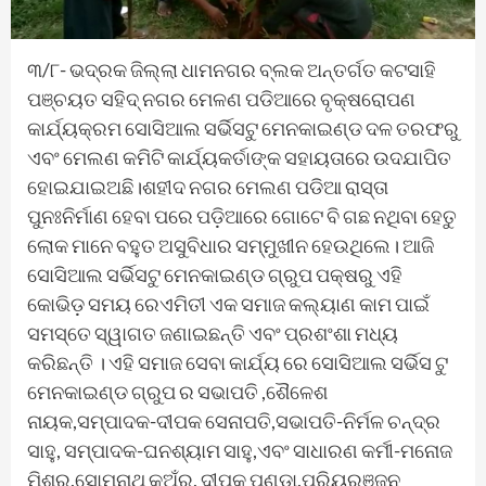
୩/୮- ଭଦ୍ରକ ଜିଲ୍ଲା ଧାମନଗର ବ୍ଲକ ଅନ୍ତର୍ଗତ କଟସାହି
ପଞ୍ଚୟତ ସହିଦ୍ ନଗର ମେଳଣ ପଡିଆରେ ବୃକ୍ଷରୋପଣ
କାର୍ଯ୍ୟକ୍ରମ ସୋସିଆଲ ସର୍ଭିସଟୁ ମେନକାଇଣ୍ଡ ଦଳ ତରଫରୁ
ଏବଂ ମେଲଣ କମିଟି କାର୍ଯ୍ୟକର୍ତାଙ୍କ ସହାୟତାରେ ଉଦଯାପିତ
ହୋଇଯାଇଅଛି।ଶହୀଦ ନଗର ମେଲଣ ପଡିଆ ରାସ୍ତା
ପୁନଃନିର୍ମାଣ ହେବା ପରେ ପଡ଼ିଆରେ ଗୋଟେ ବି ଗଛ ନଥିବା ହେତୁ
ଲୋକ ମାନେ ବହୁତ ଅସୁବିଧାର ସମ୍ମୁଖୀନ ହେଉଥିଲେ। ଆଜି
ସୋସିଆଲ ସର୍ଭିସଟୁ ମେନକାଇଣ୍ଡ ଗ୍ରୁପ ପକ୍ଷରୁ ଏହି
କୋଭିଡ଼ ସମୟ ରେଏମିତୀ ଏକ ସମାଜ କଲ୍ୟାଣ କାମ ପାଇଁ
ସମସ୍ତେ ସ୍ୱାଗତ ଜଣାଇଛନ୍ତି ଏବଂ ପ୍ରଶଂଶା ମଧ୍ୟ
କରିଛନ୍ତି । ଏହି ସମାଜ ସେବା କାର୍ଯ୍ୟ ରେ ସୋସିଆଲ ସର୍ଭିସ ଟୁ
ମେନକାଇଣ୍ଡ ଗ୍ରୁପ ର ସଭାପତି ,ଶୈଳେଶ
ନାୟକ,ସମ୍ପାଦକ-ଦୀପକ ସେନାପତି,ସଭାପତି-ନିର୍ମଳ ଚନ୍ଦ୍ର
ସାହୁ, ସମ୍ପାଦକ-ଘନଶ୍ୟାମ ସାହୁ,ଏବଂ ସାଧାରଣ କର୍ମୀ-ମନୋଜ
ମିଶ୍ର,ସୋମନାଥ କୁଅଁର, ଦୀପକ ପଣ୍ଡା,ପ୍ରିୟରଞ୍ଜନ