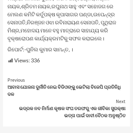
ନାୟକ,ଶ୍ରିତମ ନାୟକ,ରଘୁନାଥ ସାହୁ ଏବଂ ସହୋଜଗ ରେ
ମେଲଣ କମିଟି କର୍ତୁପକ୍ଷ କୃପାସାଗର ପଣ୍ଡା,ଉପେନ୍ଦ୍ର
ସେନାପତି,ନିରଞ୍ଜନ ଓଝା ରବିନାରାୟଣ ସେନାପତି, ପୃଥିରାଜ
ମିଶ୍ର,ମହୋଦୟ ମାନେ ବହୁ ମାତ୍ରାରେ ସାହାଯ୍ୟ କରି
ବୃକ୍ଷରୋପଣ କାର୍ଯ୍ୟକ୍ରମଟିକୁ ସଫଳ କରାଇଲେ।
ରିପୋର୍ଟ:-ପୁନିଲ କୁମାର ସାମନ୍ତ, ।
Views:
336
Continue
Previous
ଆବାସ ଯୋଜନା ଦୁର୍ନୀତି ନେଇ ବିଡିଓଙ୍କୁୁ ଭେଟିଲା ବିଜେପି ପ୍ରତିନିଧି
Reading
ଦଳ
Next
ଭଦ୍ରକ ନବ ନିର୍ମାଣ କୃଷକ ସଂଘ ତରଫରୁ ଏକ ଜୀବିକା ସୁରକ୍ଷା
ଭତ୍ତା ପାଇଁ ଦାବୀ ବୈଠକ ଅନୁଷ୍ଠିତ