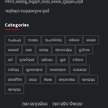
୧୩୨୬_ଜଣଙ୍କୁ_ନିଯୁକ୍ତି_ପତ୍ର_ଦେଲେ_ମୁଖ୍ୟମନ୍ତ୍ରୀ
ଏଗ୍ରିଷ୍ଟା ବାଧ୍ୟତାମୂଳକ ନୁହେଁ
Categories
ଅନ୍ୟାନ୍ୟ
ଅପରାଧ
ଆନ୍ତର୍ଜାତୀୟ
ଓଲିଉଡ
କରୋନା
କୋଣାର୍କ
ଖେଳ
ଜାତୀୟ
ଜୀବନଚର୍ଯ୍ୟା
ଦୁର୍ଘଟଣା
ଧର୍ମ
ନୂଆଦିଲ୍ଲୀ
ପାଣିପାଗ
ପୁରୀ
ବଲିଉଡ
ବାଣିଜ୍ୟ
ଭୁବନେଶ୍ବର
ମନୋରଞ୍ଜନ
ରଥଯାତ୍ରା
ରାଜନୈତିକ
ରାଜ୍ୟ
ଶିକ୍ଷା
ସମ୍ପାଦକୀୟ
ସ୍ବାସ୍ଥ୍ୟ
ସ୍ବାସ୍ଥ୍ୟ
ଆମ ସମ୍ପର୍କରେ
ଆମ ସହିତ ବିଜ୍ଞାପନ