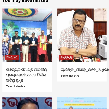
You may have missed
ଅନ୍ୟାନ୍ୟ
ଅନ୍ୟାନ୍ୟ
ସାହିତ୍ୟର ସମାପ୍ତି ପାଠକୀୟ
ଚାଷୀଙ୍କ_ପାଖକୁ_ଯିବେ_ଅଧିକା
ପ୍ରଶ୍ନବାଚୀ ଉପରେ ନିର୍ଭର :
Teerthkhetra
ଅତିଥି ବୃନ୍ଦ
Teerthkhetra