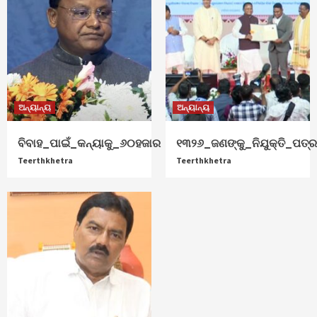
ଅନ୍ୟାନ୍ୟ
ଅନ୍ୟାନ୍ୟ
ବିବାହ_ପାଇଁ_କନ୍ୟାକୁ_୬୦ହଜାର
୧୩୨୬_ଜଣଙ୍କୁ_ନିଯୁକ୍ତି_ପତ୍
Teerthkhetra
Teerthkhetra