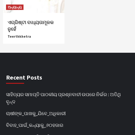
ଅନ୍ୟାନ୍ୟ
ଏଗ୍ରିଷ୍ଟା ବାଧ୍ୟତାମୂଳକ
ନୁହେଁ
Teerthkhetra
Recent Posts
ସାହିତ୍ୟର ସମାପ୍ତି ପାଠକୀୟ ପ୍ରଶ୍ନବାଚୀ ଉପରେ ନିର୍ଭର : ଅତିଥି
ବୃନ୍ଦ
ଚାଷୀଙ୍କ_ପାଖକୁ_ଯିବେ_ଅଧିକାରୀ
ବିବାହ_ପାଇଁ_କନ୍ୟାକୁ_୬୦ହଜାର