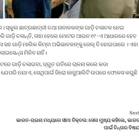
। ସ୍କୁଲ ଛାତ୍ରଛାତ୍ରୀ ତଥା ନାବାଳକଙ୍କ ଗାଡ଼ି ଚଳାଚଳ ନେଇ
ି ଗାଡ଼ି ଚଳାନ୍ତି, ତାହା ହେଲେ ମୋଟର ଆଇନ ୧୯ -ଏ ଆଧାରରେ ହେବ
ମାନା ସହ ଗାଡ଼ି ମାଲିକ କିମ୍ବା ଅଭିଭାବକଙ୍କୁ ଜେଲ୍ ବି ହୋଇପାରେ । ଏହା
ଲାଇସେନ୍ସ ମିଳିବ ନାହିଁ।
ମେଟରେ ଗାଡ଼ି ଚଳାଇବା, ଦ୍ରୁତ ଗତିରେ ଚାଳନା କଲେ କଡା
ୀବନ ଯେପରି ନଯାଏ, ସେଥିପାଇଁ ଜିରୋ କାଜୁଆଲିଟି ଉପରେ ଫୋକସ କରୁଛି
Nex
ଭାରତ-ଚାଇନା ମଧ୍ୟରେ ସୀମା ତିକ୍ତତା: ସେନା ମୁଖ୍ୟ କହିଲେ, ଭାର
ପାଇଁ ଚିନ୍ତାର ବିଷ