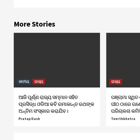
More Stories
ଜାତୀୟ
ରାଜ୍ୟ
ରାଜ୍ୟ
ଆଜି ପୂର୍ଣ୍ଣ ରାଜ୍ୟ ସମ୍ମାନ ସହିତ
ପଞ୍ଚାମା ସ୍ଥିତ 
ପ୍ରସିଦ୍ଧ ଓଡିଆ କବି ରମାକାନ୍ତ ରଥଙ୍କ
ପୀଠ ଠାରେ ଗଣ
ଅନ୍ତିମ ସଂସ୍କାର କରାଯିବ।
ପରିଚାଳନା କମି
Pratap Dash
Teerthkhetra