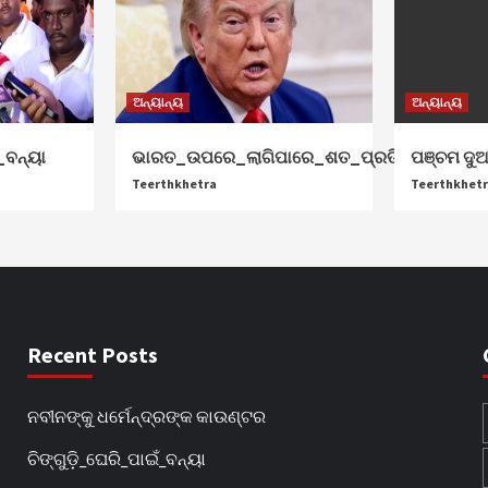
ଅନ୍ୟାନ୍ୟ
ଅନ୍ୟାନ୍ୟ
_ବନ୍ୟା
ଭାରତ_ଉପରେ_ଲାଗିପାରେ_ଶତ_ପ୍ରତିଶତ_ଟାରିଫ୍
ପଞ୍ଚମ ଦୁ
Teerthkhetra
Teerthkhet
Recent Posts
ନବୀନଙ୍କୁ ଧର୍ମେନ୍ଦ୍ରଙ୍କ କାଉଣ୍ଟର
ଚିଙ୍ଗୁଡ଼ି_ଘେରି_ପାଇଁ_ବନ୍ୟା