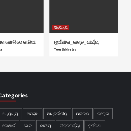
ଅନ୍ୟାନ୍ୟ
ଆର ଖୋଲିଦେ କାଳିଆ
ନୂଆଁଖାଇ_ଲଗ୍ନ_ଧାର୍ଯ୍ୟ
ra
Teerthkhetra
Categories
ଅନ୍ୟାନ୍ୟ
ଅପରାଧ
ଆନ୍ତର୍ଜାତୀୟ
ଓଲିଉଡ
କରୋନା
କୋଣାର୍କ
ଖେଳ
ଜାତୀୟ
ଜୀବନଚର୍ଯ୍ୟା
ଦୁର୍ଘଟଣା