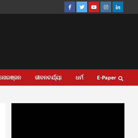
Facebook
Twitter
Youtube
Instagram
Linkedin
ନୋରଞ୍ଜନ
ଜୀବନଚର୍ଯ୍ୟା
ଧର୍ମ
E-Paper