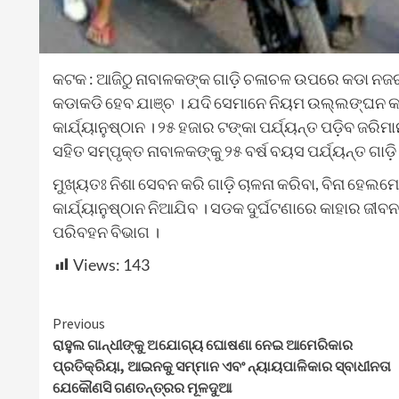
କଟକ : ଆଜିଠୁ ନାବାଳକଙ୍କ ଗାଡ଼ି ଚଳାଚଳ ଉପରେ କଡା ନଜର
କଡାକଡି ହେବ ଯାଞ୍ଚ । ଯଦି ସେମାନେ ନିୟମ ଉଲ୍ଲଙ୍ଘନ କର
କାର୍ଯ୍ୟାନୁଷ୍ଠାନ । ୨୫ ହଜାର ଟଙ୍କା ପର୍ଯ୍ୟନ୍ତ ପଡ଼ିବ ଜରି
ସହିତ ସମ୍ପୃକ୍ତ ନାବାଳକଙ୍କୁ ୨୫ ବର୍ଷ ବୟସ ପର୍ଯ୍ୟନ୍ତ ଗାଡ଼ି 
ମୁଖ୍ୟତଃ ନିଶା ସେବନ କରି ଗାଡ଼ି ଚାଳନା କରିବା, ବିନା ହେଲ
କାର୍ଯ୍ୟାନୁଷ୍ଠାନ ନିଆଯିବ । ସଡକ ଦୁର୍ଘଟଣାରେ କାହାର ଜ
ପରିବହନ ବିଭାଗ ।
Views:
143
Continue
Previous
ରାହୁଲ ଗାନ୍ଧୀଙ୍କୁ ଅଯୋଗ୍ୟ ଘୋଷଣା ନେଇ ଆମେରିକାର
Reading
ପ୍ରତିକ୍ରିୟା, ଆଇନକୁ ସମ୍ମାନ ଏବଂ ନ୍ୟାୟପାଳିକାର ସ୍ବାଧୀନତା
ଯେକୌଣସି ଗଣତନ୍ତ୍ରର ମୂଳଦୁଆ