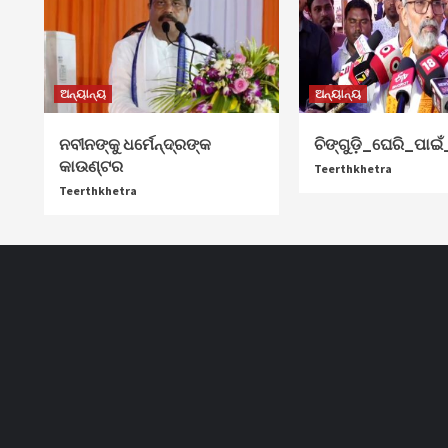
ଅନ୍ୟାନ୍ୟ
ଅନ୍ୟାନ୍ୟ
ନବୀନଙ୍କୁ ଧର୍ମେନ୍ଦ୍ରଙ୍କ
ଚିଙ୍ଗୁଡ଼ି_ଘେରି_ପାଇଁ
କାଉଣ୍ଟର
Teerthkhetra
Teerthkhetra