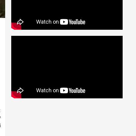
t
ତ
ୟ