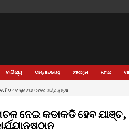
ବାଣିଜ୍ୟ
ସମ୍ପାଦକୀୟ
ଅପରାଧ
ଖେଳ
ମ
୍ଚ, ନିୟମ ଉଲ୍ଲଙ୍ଘନ ହେଲେ କାର୍ଯ୍ୟାନୁଷ୍ଠାନ
ଳାଚଳ ନେଇ କଡାକଡି ହେବ ଯାଞ୍ଚ,
୍ଯ୍ୟାନୁଷ୍ଠାନ