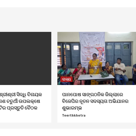
ରାଜ୍ୟ
ଶ୍ରୀଶ୍ରୀ ସିଦ୍ଧି ବିନାୟକ
ପାନପୋଷ ସାଙ୍ଗଠନିକ ଜିଲ୍ଲାରେ
େଶ ଚତୁର୍ଥୀ ଉପଲକ୍ଷେ
ବିଜେପିର ନୂତନ ସଦସ୍ୟତା ଅଭିଯାନର
ଟିର ପ୍ରସ୍ତୁତି ବୈଠକ
ଶୁଭାରମ୍ଭ
Teerthkhetra