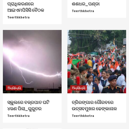
ପ୍ରାଧିକରଣରେ
ଶଶଧର_ପଣ୍ଡା
ଆଇଏମପିସିସି ବୈଠକ
Teerthkhetra
Teerthkhetra
ଅନ୍ୟାନ୍ୟ
ଅନ୍ୟାନ୍ୟ
ସ୍କୁଲରେ ବଜ୍ରପାତ ଘଟି
ତ୍ରିରଙ୍ଗାର ଗୌରବରେ
୪ଜଣ ପିଲା_ଗୁରୁତର
ଉତ୍ସବମୁଖର ଢେଙ୍କାନାଳ
Teerthkhetra
Teerthkhetra