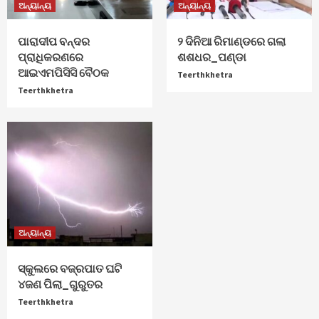
ଅନ୍ୟାନ୍ୟ
ଅନ୍ୟାନ୍ୟ
ପାରାଦୀପ ବନ୍ଦର
୨ ଦିନିଆ ରିମାଣ୍ଡରେ ଗଲା
ପ୍ରାଧିକରଣରେ
ଶଶଧର_ପଣ୍ଡା
ଆଇଏମପିସିସି ବୈଠକ
Teerthkhetra
Teerthkhetra
ଅନ୍ୟାନ୍ୟ
ସ୍କୁଲରେ ବଜ୍ରପାତ ଘଟି
୪ଜଣ ପିଲା_ଗୁରୁତର
Teerthkhetra