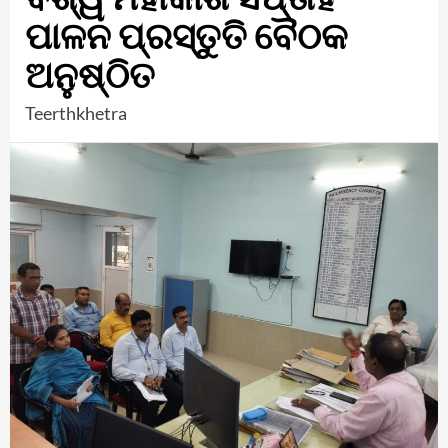
ପାଳନ ପ୍ରସ୍ତୁତି ବୈଠକ
ଅନୁଷ୍ଠିତ
Teerthkhetra