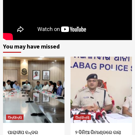
You may have missed
ଅନ୍ୟାନ୍ୟ
ଅନ୍ୟାନ୍ୟ
ପାରାଦୀପ ବନ୍ଦର
୨ ଦିନିଆ ରିମାଣ୍ଡରେ ଗଲା