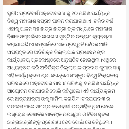
ପୁରୀ : ପ୍ରତିବର୍ଷ ଅକ୍ଟୋବର ୪ ରୁ ୧୦ ତାରିଖ ପର୍ଯ୍ୟନ୍ତ
ବିଶ୍ୱ ମହାକାଶ ସପ୍ତାହ ପାଳନ କରାଯାଇଥାଏ।ଚଳିତ ବର୍ଷ
ଏହାକୁ ପାଳନ ସହ ଛାତ୍ର ଛାତ୍ରୀ ଙ୍କ ମଧ୍ୟରେ ମହାକାଶ
ବିଜ୍ଞାନ ସମ୍ପର୍କରେ ଜାଗରଣ ସୃଷ୍ଟି ର ଉଦ୍ୟମ ବ୍ୟବସ୍ଥା
କରାଯାଇଛି।ଏ ସମ୍ପର୍କରେ ଏକ ପ୍ରସ୍ତୁତି ବୈଠକ ଆଜି
ଅପରାହ୍ନ ରେ ଅତିରିକ୍ତ ଜିଲ୍ଲାପାଳ ପ୍ରଶାସନ ଙ୍କ
କାର୍ଯ୍ୟାଳୟ ପ୍ରକୋଷ୍ଠରେ ଅନୁଷ୍ଠିତ ହୋଇଥିଲା।ଏଥିରେ
ଅଧ୍ୟକ୍ଷତା କରି ଅତିରିକ୍ତ ଜିଲ୍ଲାପାଳ ପ୍ରଦୀପ କୁମାର ସାହୁ
ଏହି କାର୍ଯ୍ୟକ୍ରମ ଶ୍ରୀ ଜଗନ୍ନାଥ ସଂସ୍କୃତ ବିଶ୍ୱବିଦ୍ୟାଳୟ
ପରିସରରେ ଅକ୍ଟୋବର ମାସ ୪ ତାରିଖରୁ ୬ ତାରିଖ ପର୍ଯ୍ୟନ୍ତ
ଆୟୋଜନ କରାଯାଉଛି ବୋଲି କହିଥିଲେ।ଏହି କାର୍ଯ୍ୟକ୍ରମ
ରେ ଛାତ୍ରଛାତ୍ରୀ ଙ୍କୁ ସାମିଲ କରାଯିବ।ଚଦ୍ରାୟନ ୩ ର
ସଫଳତା ପରେ ସମଗ୍ର ଦେଶବାସୀ ଉତ୍ସାହିତ ଥିବା ବେଳେ
ଇସ୍ରୋର ବୈଜ୍ଞାନିକ ମାନଙ୍କ ଉପସ୍ଥିତ ଓ ବିବିଧ ସୂଚନା
ଛାତ୍ରଛାତ୍ରୀଙ୍କୁ ପ୍ରେରଣା ଦେବ ବୋଲି ସେ କହିଥିଲେ।