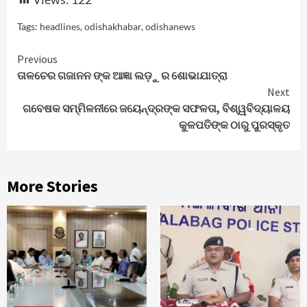
Tags:
headlines
,
odishakhabar
,
odishanews
Continue
Previous
ତାଳଚେର ଗଜାନନ ଙ୍କ ଆଜ୍ଞା ଲଡ଼ୁ ର ଶୋଭାଯାତ୍ରା
Reading
Next
ଗବେଷକ ସମ୍ମିଳନୀରେ ଜୟେନ୍ଦ୍ରଙ୍କ ସଫଳତା, ବିଶ୍ୱବିଦ୍ୟାଳୟ
କୁଳପତିଙ୍କ ଠାରୁ ପୁରସ୍କୃତ
More Stories