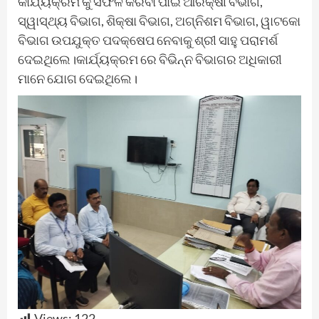
କାର୍ଯ୍ୟକ୍ରମ କୁ ସଫଳ କରିବା ପାଇଁ ଆରକ୍ଷୀ ବିଭାଗ,
ସ୍ୱାସ୍ଥ୍ୟ ବିଭାଗ, ଶିକ୍ଷା ବିଭାଗ, ଅଗ୍ନିଶମ ବିଭାଗ, ୱାଟକୋ
ବିଭାଗ ଉପଯୁକ୍ତ ପଦକ୍ଷେପ ନେବାକୁ ଶ୍ରୀ ସାହୁ ପରାମର୍ଶ
ଦେଇଥିଲେ।କାର୍ଯ୍ୟକ୍ରମ ରେ ବିଭିନ୍ନ ବିଭାଗର ଅଧିକାରୀ
ମାନେ ଯୋଗ ଦେଇଥିଲେ।
Views:
122