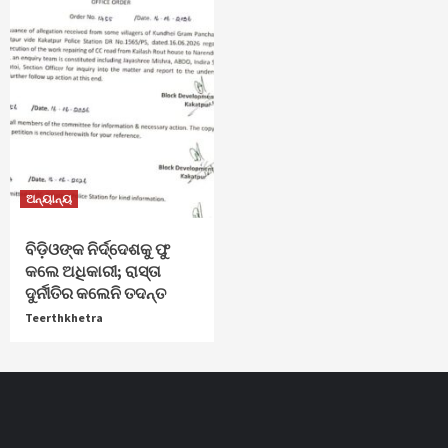
ଅନ୍ୟାନ୍ୟ
ବିଡ଼ିଓଙ୍କ ନିର୍ଦ୍ଦେଶକୁ ଫୁ
କଲେ ଅଧିକାରୀ; ରାସ୍ତା
ଦୁର୍ନୀତିର କଲେନି ତଦନ୍ତ
Teerthkhetra