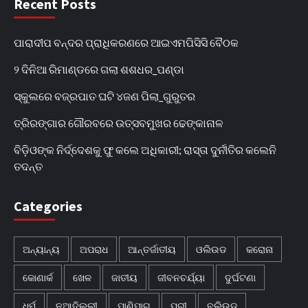
Recent Posts
ପାରାଦୀପ ବନ୍ଦର ପ୍ରାଧିକରଣରେ ଆଇଏମପିସିସି ବୈଠକ
୨ ଦିନିଆ ରିମାଣ୍ଡରେ ଗଲା ଶଶଧର_ପଣ୍ଡା
ସ୍କୁଲରେ ବଜ୍ରପାତ ଘଟି ୪ଜଣ ପିଲା_ଗୁରୁତର
ତ୍ରିରଙ୍ଗାର ଗୌରବରେ ଉତ୍ସବମୁଖର ଢେଙ୍କାନାଳ
ବିଡ଼ିଓଙ୍କ ନିର୍ଦ୍ଦେଶକୁ ଫୁ କଲେ ଅଧିକାରୀ; ରାସ୍ତା ଦୁର୍ନୀତିର କଲେନି
ତଦନ୍ତ
Categories
ଅନ୍ୟାନ୍ୟ
ଅପରାଧ
ଆନ୍ତର୍ଜାତୀୟ
ଓଲିଉଡ
କରୋନା
କୋଣାର୍କ
ଖେଳ
ଜାତୀୟ
ଜୀବନଚର୍ଯ୍ୟା
ଦୁର୍ଘଟଣା
ଧର୍ମ
ନୂଆଦିଲ୍ଲୀ
ପାଣିପାଗ
ପୁରୀ
ବଲିଉଡ