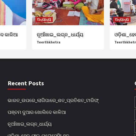
ଅନ୍ୟାନ୍ୟ
ଅନ୍ୟାନ୍ୟ
େ କାଳିଆ
ନୂଆଁଖାଇ_ଲଗ୍ନ_ଧାର୍ଯ୍ୟ
ଓଡ଼ିଶା_ହେବ
Teerthkhetra
Teerthkhet
Recent Posts
ଭାରତ_ଉପରେ_ଲାଗିପାରେ_ଶତ_ପ୍ରତିଶତ_ଟାରିଫ୍
ପଞ୍ଚମ ଦୁଆର ଖୋଲିଦେ କାଳିଆ
ନୂଆଁଖାଇ_ଲଗ୍ନ_ଧାର୍ଯ୍ୟ
ଓଡ଼ିଶା_ହେବ_ଫୁଡ୍‌_ପ୍ରୋସେସିଂ_ହବ୍‌