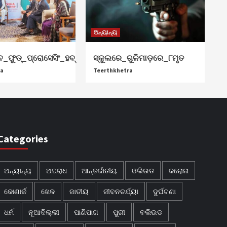
ଅନ୍ୟାନ୍ୟ
_ଫୁଡ୍‌_ପ୍ରୋସେସିଂ_ହବ୍‌
ସ୍କୁଲରେ_ଗୁଳିମାଡ଼ରେ_୮ମୃତ
ra
Teerthkhetra
Categories
ଅନ୍ୟାନ୍ୟ
ଅପରାଧ
ଆନ୍ତର୍ଜାତୀୟ
ଓଲିଉଡ
କରୋନା
କୋଣାର୍କ
ଖେଳ
ଜାତୀୟ
ଜୀବନଚର୍ଯ୍ୟା
ଦୁର୍ଘଟଣା
ଧର୍ମ
ନୂଆଦିଲ୍ଲୀ
ପାଣିପାଗ
ପୁରୀ
ବଲିଉଡ