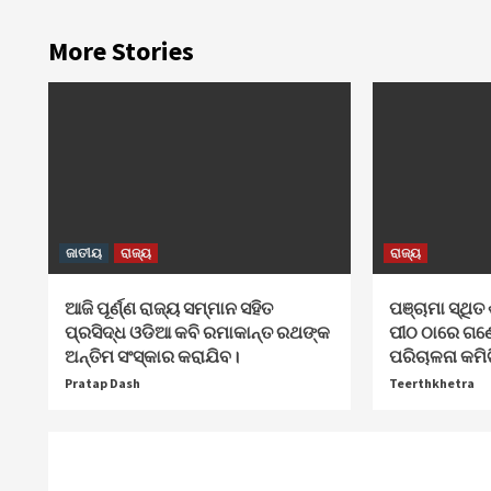
More Stories
ଜାତୀୟ
ରାଜ୍ୟ
ରାଜ୍ୟ
ଆଜି ପୂର୍ଣ୍ଣ ରାଜ୍ୟ ସମ୍ମାନ ସହିତ
ପଞ୍ଚାମା ସ୍ଥିତ 
ପ୍ରସିଦ୍ଧ ଓଡିଆ କବି ରମାକାନ୍ତ ରଥଙ୍କ
ପୀଠ ଠାରେ ଗଣ
ଅନ୍ତିମ ସଂସ୍କାର କରାଯିବ।
ପରିଚାଳନା କମି
Pratap Dash
Teerthkhetra