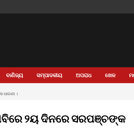
ବାଣିଜ୍ୟ
ସମ୍ପାଦକୀୟ
ଅପରାଧ
ଖେଳ
ମ
କ ଧାରଣା ।
ଦାବିରେ ୨ୟ ଦିନରେ ସରପଞ୍ଚଙ୍କ