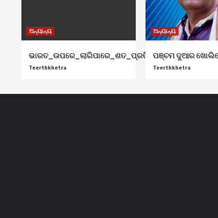
ଅନ୍ୟାନ୍ୟ
ଅନ୍ୟାନ୍ୟ
ଭାରତ_ଉପରେ_ଲାଗିପାରେ_ଶତ_ପ୍ରତିଶତ_ଟାରିଫ୍
ପଞ୍ଚମ ଦୁଆର ଖୋଲିଦ
Teerthkhetra
Teerthkhetra