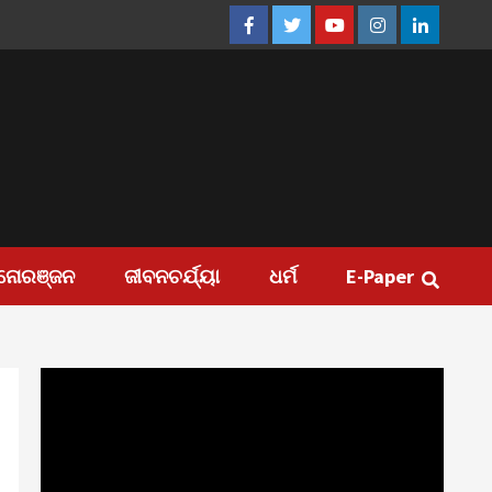
Facebook
Twitter
Youtube
Instagram
Linkedin
ନୋରଞ୍ଜନ
ଜୀବନଚର୍ଯ୍ୟା
ଧର୍ମ
E-Paper