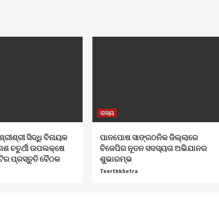
ରାଜ୍ୟ
ଶ୍ରୀଶ୍ରୀ ସିଦ୍ଧି ବିନାୟକ
ପାନପୋଷ ସାଙ୍ଗଠନିକ ଜିଲ୍ଲାରେ
େଶ ଚତୁର୍ଥୀ ଉପଲକ୍ଷେ
ବିଜେପିର ନୂତନ ସଦସ୍ୟତା ଅଭିଯାନର
ଟିର ପ୍ରସ୍ତୁତି ବୈଠକ
ଶୁଭାରମ୍ଭ
Teerthkhetra