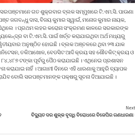
 ସରପଞ୍ଚମାନେ ଗତ ଶୁକ୍ରବାର ବ୍ଲକ ସମ୍ମୁଖରେ ଟି.ଏମ.ସି. ପାଊଣା
ପଞ୍ଚ ଜଗବନ୍ଧୁ ଦାସ, ବିଜୟ କୁମାର ସ୍ୱାଇଁ, ମନୋଜ କୁମାର ନାୟକ,
ରେ ବସିଥିଲେ । ପ୍ରଥମ ଲହର କରୋନା ସଂକ୍ରମଣ କାଳରେ ସରକାରଙ୍କ
ୟକେନ୍ଦ୍ର ବା ଟି.ଏମ.ସି. ପାଇଁ ଖର୍ଚ୍ଚ କରାଯାଇଥିବା ଅର୍ଥ ମଧ୍ୟରୁ
ୱିତୀୟବାର ଅନୁଷ୍ଠିତ ହୋଇଛି । ବ୍ଲକ ଅଞ୍ଚଳରେ ଥିବା ୨୩ ଯାକ
, ସାନିଟେସନ, ତକିଆଖୋଳ, ବେଡସିଟ ଆଦି କ୍ରୟ ସହ ଶୌଚକିଟ୍ କ୍ରୟ ଓ
, ୮୪,୪୮୭ ଟଙ୍କା ପୂର୍ବରୁ ପୈଠ କରାଯାଇଛି । ଏଥିନେଇ ପ୍ରଶାସନ
ରାଯାଇ ନାହିଁ । ଆଗାମୀ ଦିନରେ ଏହି ଧାରଣାକୁ ଆହୁରି ବ୍ୟାପକ
ିବ ବୋଲି ସରପଞ୍ଚମାନଙ୍କ ପକ୍ଷରୁ ସୂଚନା ଦିଆଯାଇଛି ।
Nex
ତ
ବିଦ୍ୟୁତ ଦର ଶୁଳ୍କ ବୃଦ୍ଧି ବିରୋଧରେ ବିଜେପିର ଗଣଧାରଣା