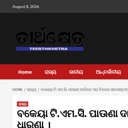
Skip
August 8, 2026
to
content
Home
ରାଜ୍ୟ
ଜାତୀୟ
ଆନ୍ତର୍ଜାତୀୟ
HOME
ରାଜ୍ୟ
ବକେୟା ଟି.ଏମ.ସି. ପାଊଣା ଦାବିରେ ୨ୟ ଦିନରେ ସରପଞ୍ଚଙ୍
ରାଜ୍ୟ
ବକେୟା ଟି.ଏମ.ସି. ପାଊଣା 
ଧାରଣା ।