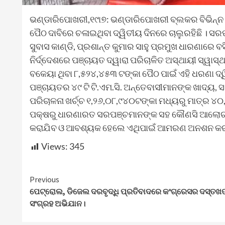
ଭଣ୍ଡାରିପୋଖରୀ,୧୯ା୭: ଭଣ୍ଡାରିପୋଖରୀ ବ୍ଲକର ବିଭିନ୍ନ
ପୈଠ ଦାବିରେ ଚଳାଇଥିବା ଦ୍ୱିତୀୟ ଦିନରେ ଚାଲୁରହିଛି । ସର
ସୁବାସ କାଣ୍ଡି, ପ୍ରଶାନ୍ତ କୁମାର ସାହୁ ପ୍ରମୁଖ ଧାରଣା
ନିର୍ଦ୍ଦେଶରେ ପଞ୍ଚାୟତ ଦ୍ୱାରା ପରିଚାଳିତ ଅସ୍ଥାୟୀ ସ୍ୱାସ୍ଥ୍
ବକେୟା ଥିବା ୮,୫୨୪,୪୫୩ ଟଙ୍କା ପୈଠ ପାଇଁ ଏହି ଧରଣା ଦ୍
ପଞ୍ଚାୟତର ୪୯ ଟି ଟି.ଏମ.ସି. ଅନ୍ତେବାସୀମାନଙ୍କ ଖାଦ୍ୟ
ପରିଚାଳନା ଖର୍ଚ୍ଚ ୧,୨୬,୦୮,୯୪୦ଟଙ୍କା ମଧ୍ୟରୁ ମାତ୍ର ୪୦
ପକ୍ଷରୁ ଧାରଣାରତ ସରପଞ୍ଚମାନଙ୍କ ସହ କୌଣସି ଆଲୋଚନା କ
କରାଯିବ ଓ ଆବଶ୍ୟକ ହେଲେ ଏଥିପାଇଁ ଆମରଣ ଅନଶନ କରାଯ
Views:
345
Continue
Previous
ପେଟ୍ରୋଲ, ଡିଜେଲ ଦରବୃଦ୍ଧି ପ୍ରତିବାଦରେ କଂଗ୍ରେସର ଦସ୍ତଖ
Reading
ସଂଗ୍ରହ ଅଭିଯାନ।