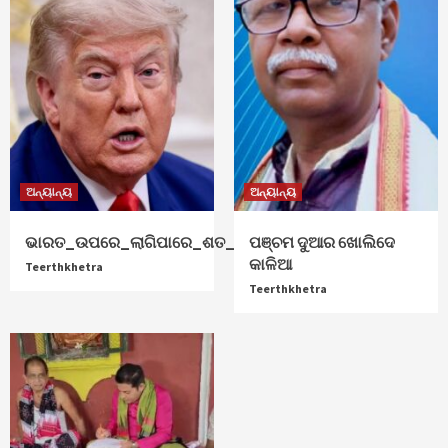
ଅନ୍ୟାନ୍ୟ
ଅନ୍ୟାନ୍ୟ
ଭାରତ_ଉପରେ_ଲାଗିପାରେ_ଶତ_ପ୍ରତିଶତ_ଟାରିଫ୍
ପଞ୍ଚମ ଦୁଆର ଖୋଲିଦେ
କାଳିଆ
Teerthkhetra
Teerthkhetra