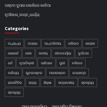
ପଞ୍ଚମ ଦୁଆର ଖୋଲିଦେ କାଳିଆ
ନୂଆଁଖାଇ_ଲଗ୍ନ_ଧାର୍ଯ୍ୟ
Categories
ଅନ୍ୟାନ୍ୟ
ଅପରାଧ
ଆନ୍ତର୍ଜାତୀୟ
ଓଲିଉଡ
କରୋନା
କୋଣାର୍କ
ଖେଳ
ଜାତୀୟ
ଜୀବନଚର୍ଯ୍ୟା
ଦୁର୍ଘଟଣା
ଧର୍ମ
ନୂଆଦିଲ୍ଲୀ
ପାଣିପାଗ
ପୁରୀ
ବଲିଉଡ
ବାଣିଜ୍ୟ
ଭୁବନେଶ୍ବର
ମନୋରଞ୍ଜନ
ରଥଯାତ୍ରା
ରାଜନୈତିକ
ରାଜ୍ୟ
ଶିକ୍ଷା
ସମ୍ପାଦକୀୟ
ସ୍ବାସ୍ଥ୍ୟ
ସ୍ବାସ୍ଥ୍ୟ
ଆମ ସମ୍ପର୍କରେ
ଆମ ସହିତ ବିଜ୍ଞାପନ