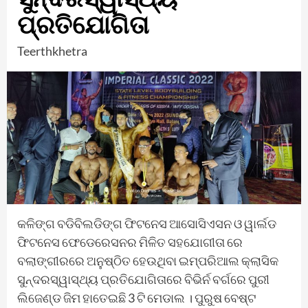
ପ୍ରତିଯୋଗିତା
Teerthkhetra
କଳିଙ୍ଗ ବଡିବିଲଡିଙ୍ଗ ଫିଟନେସ ଆସୋସିଏସନ ଓ ୱାର୍ଲଡ
ଫିଟନେସ ଫେଡେରେସନର ମିଳିତ ସହଯୋଗୀତା ରେ
ବଲାଙ୍ଗୀରରେ ଅନୁଷ୍ଠିତ ହେଉଥିବା ଇମ୍ପରିଆଲ କ୍ଲାସିକ
ସୁନ୍ଦରସ୍ୱାସ୍ଥ୍ୟ ପ୍ରତିଯୋଗିତାରେ ବିଭିର୍ନ ବର୍ଗରେ ପୁରୀ
ଲିଜେଣ୍ଡ ଜିମ ହାତେଇଛି 3 ଟି ମେଡାଲ । ପୁରୁଷ ବେଷ୍ଟ