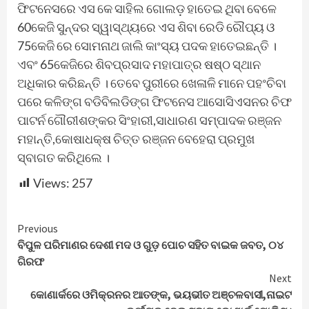
ଫିଟନେସରେ ଏସ କେ ସାହିଲ ଗୋଲଡ଼ ହାତେଇ ଥିବା ବେଳେ
60କେଜି ସୁନ୍ଦର ସ୍ୱାସ୍ଥ୍ୟରେ ଏସ ଶିବା ରେଡି ରୌପ୍ୟ ଓ
75କେଜି ରେ ସୋମନାଥ ଜାଲି କାଂସ୍ୟ ପଦକ ହାତେଇଛନ୍ତି ।
ଏବଂ 65କେଜିରେ ଶିବପ୍ରସାଦ ମହାପାତ୍ର ଷଷ୍ଠ ସ୍ଥାନ
ଅଧିକାର କରିଛନ୍ତି । ତେବେ ପୁରୀରେ ଖେଳାଳି ମାନେ ପହଂଚିବା
ପରେ କଳିଙ୍ଗ ବଡିବିଲଡିଙ୍ଗ ଫିଟନେସ ଆସୋସିଏସନର ଚିଫ
ପାଟର୍ନ ଗୌରୀଶଙ୍କର ସିଂହାରୀ,ସାଧାରଣ ସମ୍ପାଦକ ରଞ୍ଜନ
ମହାନ୍ତି,କୋଷାଧକ୍ଷ ଚିତ୍ତ ରଞ୍ଜନ ବେହେରା ପ୍ରମୁଖ
ସ୍ବାଗତ କରିଥିଲେ ।
Views:
257
Continue
Previous
ବିପୁଳ ପରିମାଣର ଦେଶୀ ମଦ ଓ ଗୁଡ଼ ପୋଚ ସହିତ ବାଇକ ଜବତ, ୦୪
Reading
ଗିରଫ
Next
କୋଣାର୍କରେ ଓମିକ୍ରନର ଆତଙ୍କ, ଭୟଭୀତ ଅଞ୍ଚଳବାସୀ,ନାଇଟ