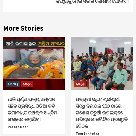
କର୍ଫ୍ୟୁକୁ ନେଇ ସଜାଗ କୋଣାର୍କ ପୋଲିସ।
More Stories
ଜାତୀୟ
ରାଜ୍ୟ
ରାଜ୍ୟ
ଆଜି ପୂର୍ଣ୍ଣ ରାଜ୍ୟ ସମ୍ମାନ
ପଞ୍ଚାମା ସ୍ଥିତ ଶ୍ରୀଶ୍ରୀ
ସହିତ ପ୍ରସିଦ୍ଧ ଓଡିଆ କବି
ସିଦ୍ଧି ବିନାୟକ ପୀଠ ଠାରେ
ରମାକାନ୍ତ ରଥଙ୍କ ଅନ୍ତିମ
ଗଣେଶ ଚତୁର୍ଥୀ ଉପଲକ୍ଷେ
ସଂସ୍କାର କରାଯିବ।
ପରିଚାଳନା କମିଟିର ପ୍ରସ୍ତୁତି
ବୈଠକ
Pratap Dash
Teerthkhetra