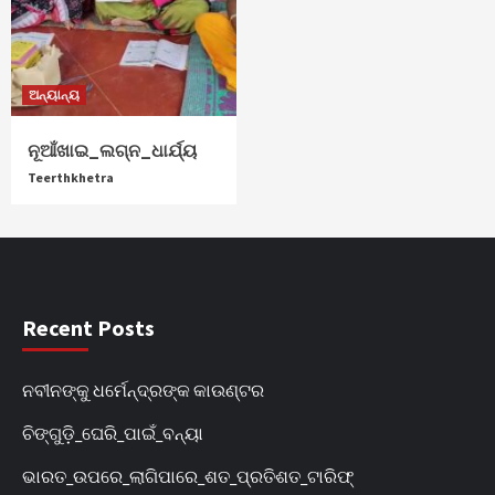
ଅନ୍ୟାନ୍ୟ
ନୂଆଁଖାଇ_ଲଗ୍ନ_ଧାର୍ଯ୍ୟ
Teerthkhetra
Recent Posts
ନବୀନଙ୍କୁ ଧର୍ମେନ୍ଦ୍ରଙ୍କ କାଉଣ୍ଟର
ଚିଙ୍ଗୁଡ଼ି_ଘେରି_ପାଇଁ_ବନ୍ୟା
ଭାରତ_ଉପରେ_ଲାଗିପାରେ_ଶତ_ପ୍ରତିଶତ_ଟାରିଫ୍