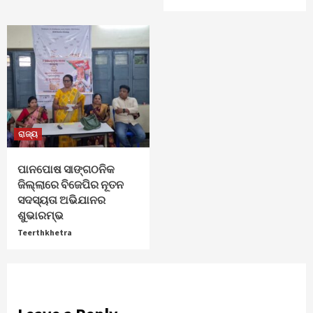
ରାଜ୍ୟ
ପାନପୋଷ ସାଙ୍ଗଠନିକ
ଜିଲ୍ଲାରେ ବିଜେପିର ନୂତନ
ସଦସ୍ୟତା ଅଭିଯାନର
ଶୁଭାରମ୍ଭ
Teerthkhetra