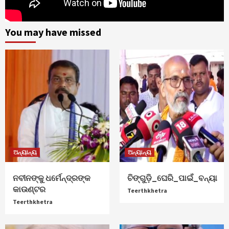
You may have missed
ଅନ୍ୟାନ୍ୟ
ଅନ୍ୟାନ୍ୟ
ନବୀନଙ୍କୁ ଧର୍ମେନ୍ଦ୍ରଙ୍କ
ଚିଙ୍ଗୁଡ଼ି_ଘେରି_ପାଇଁ_ବନ୍ୟା
କାଉଣ୍ଟର
Teerthkhetra
Teerthkhetra