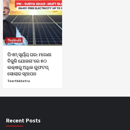
ଅନ୍ୟାନ୍ୟ
ପିଏମ୍ ସୂର୍ଯ୍ୟ ଘର: ମାଗଣା
ବିଜୁଳି ଯୋଜନା’ରେ ୫୦
ଲକ୍ଷରୁ ଅଧିକ ରୁଫଟପ୍
ସୋଲାର ସ୍ଥାପନ
Teerthkhetra
Recent Posts