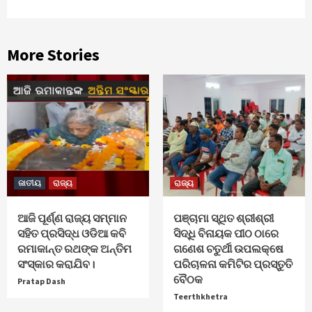
More Stories
ଜାତୀୟ
ରାଜ୍ୟ
ରାଜ୍ୟ
ଆଜି ପୂର୍ଣ୍ଣ ରାଜ୍ୟ ସମ୍ମାନ
ପଞ୍ଚାମା ସ୍ଥିତ ଶ୍ରୀଶ୍ରୀ
ସହିତ ପ୍ରସିଦ୍ଧ ଓଡିଆ କବି
ସିଦ୍ଧି ବିନାୟକ ପୀଠ ଠାରେ
ରମାକାନ୍ତ ରଥଙ୍କ ଅନ୍ତିମ
ଗଣେଶ ଚତୁର୍ଥୀ ଉପଲକ୍ଷେ
ସଂସ୍କାର କରାଯିବ।
ପରିଚାଳନା କମିଟିର ପ୍ରସ୍ତୁତି
ବୈଠକ
Pratap Dash
Teerthkhetra