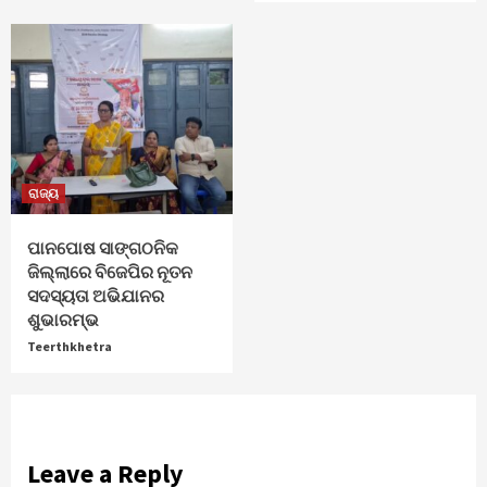
ରାଜ୍ୟ
ପାନପୋଷ ସାଙ୍ଗଠନିକ
ଜିଲ୍ଲାରେ ବିଜେପିର ନୂତନ
ସଦସ୍ୟତା ଅଭିଯାନର
ଶୁଭାରମ୍ଭ
Teerthkhetra
Leave a Reply