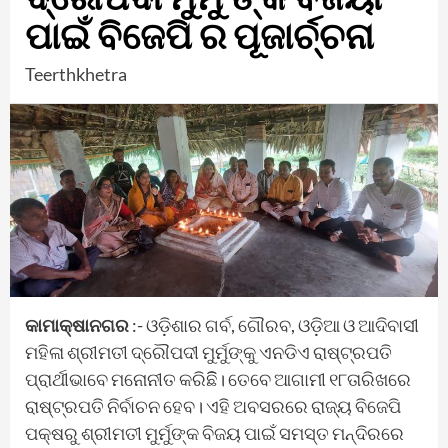
ପାଇଁ ବିଜେପି ର ପୂଜାର୍ଚ୍ଚନା
Teerthkhetra
କାମାକ୍ଷାନଗର
:- ଓଡ଼ିଶାର ଗର୍ବ, ଗୌରବ, ଓଡ଼ିଆ ଓ ଆଦିବାସୀ
ମହିଳା ଶ୍ରୀମତୀ ଦ୍ରୌପଦୀ ମୁର୍ମୁଙ୍କୁ ଏନଡିଏ ରାଷ୍ଟ୍ରପତି
ପ୍ରାର୍ଥୀଭାବେ ମନୋନୀତ କରିଛିି। ତେବେ ଆଗାମୀ ୧୮ତାରିଖରେ
ରାଷ୍ଟ୍ରପତି ନିର୍ବାଚନ ହେବ। ଏହି ଅବସରରେ ରାଜ୍ୟ ବିଜେପି
ପକ୍ଷରୁ ଶ୍ରୀମତୀ ମୁର୍ମୁଙ୍କ ବିଜୟ ପାଇଁ ସମସ୍ତ ମନ୍ଦିରରେ