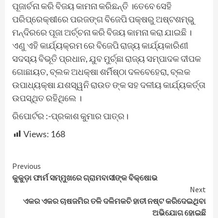
ପୂଜାର୍ଚନା କରି ବିଜୟ କାମନା କରିଛନ୍ତି ।ତେବେ ସେହି
ପରିପ୍ରେକ୍ଷୀରେ ପରଜଙ୍ଗ ବିଜେପି ପକ୍ଷରୁ ଅଷ୍ଟଶମ୍ଭୁ
ମନ୍ଦିରରେ ପୂଜା ଅର୍ଚ୍ଚନା କରି ବିଜୟ କାମନା କରା ଯାଇଛି ।
ଏଣୁ ଏହି କାର୍ଯ୍ୟକ୍ରମ ରେ ବିଜେପି ରାଜ୍ୟ କାର୍ଯ୍ୟକାରିଣୀ
ସଦସ୍ୟ ବିଭୂତି ପ୍ରଧାନ, ଯୁବ ମୁର୍ଚ୍ଛା ରାଜ୍ୟ ସମ୍ପାଦକ ଦୀପକ
ଗୋଛାୟତ, ବ୍ଲକ ଅଧକ୍ଷା ଶର୍ମିଷ୍ଠା ଦଳବେହେରା, ବ୍ଲକ
ଉପାଧ୍ୟକ୍ଷା ଯଶସ୍ୱନି ରାଉତ ଙ୍କ ସହ ଦଳୀୟ କାର୍ଯ୍ୟକର୍ତ୍ତା
ଉପସ୍ଥିତ ରହିଥିଲେ ।
ରିପୋର୍ଟର :-ପ୍ରକାଶ କୁମାର ପାତ୍ର।
Views:
168
Continue
Previous
କୁକୁଡ଼ା ଫାର୍ମ ସମ୍ମୁଖରେ ଗ୍ରାମବାସୀଙ୍କ ବିକ୍ଷୋଭ
Reading
Next
ଏକର ଏକର ଚାଷଜମିର ତଳି ଦଳିମକଚି ହାତୀ ନଷ୍ଟ କରିଦେଇଥିବା
ଅଭିଯୋଗ ହୋଇଛି