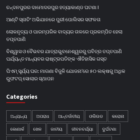
ଚନ୍ଦନପୁରର ଦାମୋଦରପୁର ହତ୍ୟାକାଣ୍ଡ ଘଟଣା l
ଆଣ୍ଟି ସ୍ନାଚିଂ ଅଭିଯାନରେ ପୁରୀ ପୋଲିସର ସଫଳତା
ଲୋକନୃତ୍ୟ ଓ ପାରମ୍ପରିକ ବାଦ୍ୟର ତାଳରେ ପ୍ରକମ୍ପିତ ହେଲା
ତପ୍ତପାଣି
ବିଶ୍ୱାସ ଓ ବୈଭବର ଯାତ୍ରାଭୁବନେଶ୍ୱରରୁ ପବିତ୍ର ତପ୍ତପାଣି
ପର୍ଯ୍ୟନ୍ତ ମାନ୍ୟବର ରାଷ୍ଟ୍ରପତିଙ୍କ ଐତିହାସିକ ଗସ୍ତ
ପିଏମ୍ ସୂର୍ଯ୍ୟ ଘର: ମାଗଣା ବିଜୁଳି ଯୋଜନା’ରେ ୫୦ ଲକ୍ଷରୁ ଅଧିକ
ରୁଫଟପ୍ ସୋଲାର ସ୍ଥାପନ
Categories
ଅନ୍ୟାନ୍ୟ
ଅପରାଧ
ଆନ୍ତର୍ଜାତୀୟ
ଓଲିଉଡ
କରୋନା
କୋଣାର୍କ
ଖେଳ
ଜାତୀୟ
ଜୀବନଚର୍ଯ୍ୟା
ଦୁର୍ଘଟଣା