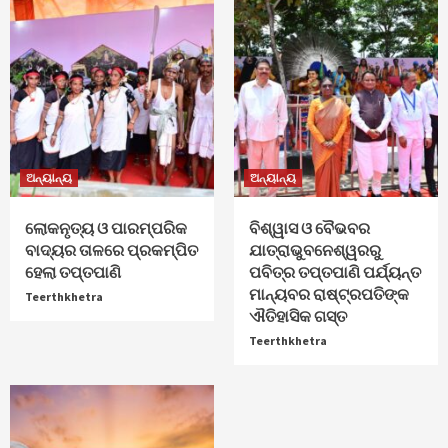
ଅନ୍ୟାନ୍ୟ
ଅନ୍ୟାନ୍ୟ
ଲୋକନୃତ୍ୟ ଓ ପାରମ୍ପରିକ
ବିଶ୍ୱାସ ଓ ବୈଭବର
ବାଦ୍ୟର ତାଳରେ ପ୍ରକମ୍ପିତ
ଯାତ୍ରାଭୁବନେଶ୍ୱରରୁ
ହେଲା ତପ୍ତପାଣି
ପବିତ୍ର ତପ୍ତପାଣି ପର୍ଯ୍ୟନ୍ତ
ମାନ୍ୟବର ରାଷ୍ଟ୍ରପତିଙ୍କ
Teerthkhetra
ଐତିହାସିକ ଗସ୍ତ
Teerthkhetra