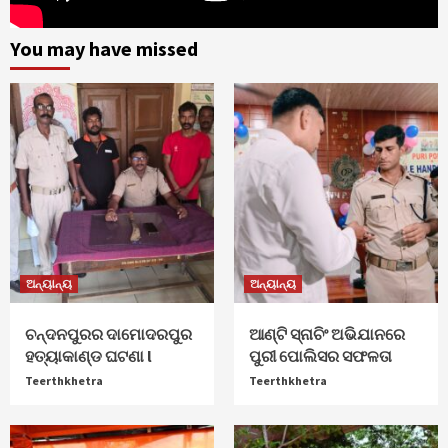
You may have missed
ଅନ୍ୟାନ୍ୟ
ଅନ୍ୟାନ୍ୟ
ଚନ୍ଦନପୁରର ଦାମୋଦରପୁର
ଆଣ୍ଟି ସ୍ନାଚିଂ ଅଭିଯାନରେ
ହତ୍ୟାକାଣ୍ଡ ଘଟଣା l
ପୁରୀ ପୋଲିସର ସଫଳତା
Teerthkhetra
Teerthkhetra